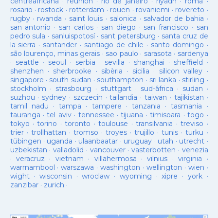
centreafricana
·
reunion
·
rio de janeiro
·
riyadh
·
roma
·
rosario
·
rostock
·
rotterdam
·
rouen
·
rovaniemi
·
rovereto
·
rugby
·
rwanda
·
saint louis
·
salonica
·
salvador de bahia
·
san antonio
·
san carlos
·
san diego
·
san francisco
·
san
pedro sula
·
sanluispotosí
·
sant petersburg
·
santa cruz de
la sierra
·
santander
·
santiago de chile
·
santo domingo
·
são lourenço, minas gerais
·
sao paulo
·
sarasota
·
sardenya
·
seattle
·
seoul
·
serbia
·
sevilla
·
shanghai
·
sheffield
·
shenzhen
·
sherbrooke
·
sibèria
·
sicilia
·
silicon valley
·
singapore
·
south sudan
·
southampton
·
sri lanka
·
stirling
·
stockholm
·
strasbourg
·
stuttgart
·
sud-âfrica
·
sudan
·
suzhou
·
sydney
·
szczecin
·
tailandia
·
taiwan
·
tajikistan
·
tamil nadu
·
tampa
·
tampere
·
tanzania
·
tasmania
·
tauranga
·
tel aviv
·
tennessee
·
tijuana
·
timisoara
·
togo
·
tokyo
·
torino
·
toronto
·
toulouse
·
transilvania
·
treviso
·
trier
·
trollhattan
·
tromso
·
troyes
·
trujillo
·
tunis
·
turku
·
tübingen
·
uganda
·
ulaanbaatar
·
uruguay
·
utah
·
utrecht
·
uzbekistan
·
valladolid
·
vancouver
·
vasterbotten
·
venezia
·
veracruz
·
vietnam
·
villahermosa
·
vilnius
·
virginia
·
warrnambool
·
warszawa
·
washington
·
wellington
·
wien
·
wight
·
wisconsin
·
wroclaw
·
wyoming
·
xipre
·
york
·
zanzibar
·
zurich
·