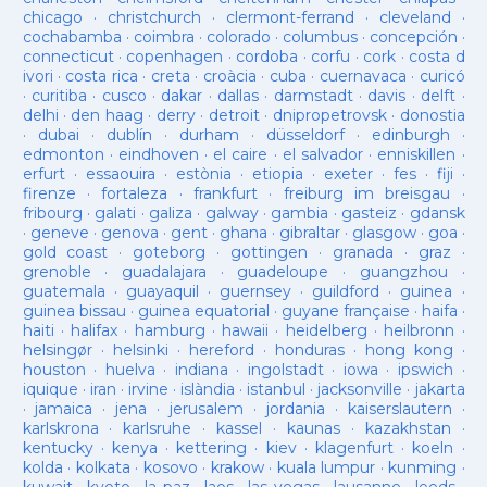
chicago
·
christchurch
·
clermont-ferrand
·
cleveland
·
cochabamba
·
coimbra
·
colorado
·
columbus
·
concepción
·
connecticut
·
copenhagen
·
cordoba
·
corfu
·
cork
·
costa d
ivori
·
costa rica
·
creta
·
croàcia
·
cuba
·
cuernavaca
·
curicó
·
curitiba
·
cusco
·
dakar
·
dallas
·
darmstadt
·
davis
·
delft
·
delhi
·
den haag
·
derry
·
detroit
·
dnipropetrovsk
·
donostia
·
dubai
·
dublín
·
durham
·
düsseldorf
·
edinburgh
·
edmonton
·
eindhoven
·
el caire
·
el salvador
·
enniskillen
·
erfurt
·
essaouira
·
estònia
·
etiopia
·
exeter
·
fes
·
fiji
·
firenze
·
fortaleza
·
frankfurt
·
freiburg im breisgau
·
fribourg
·
galati
·
galiza
·
galway
·
gambia
·
gasteiz
·
gdansk
·
geneve
·
genova
·
gent
·
ghana
·
gibraltar
·
glasgow
·
goa
·
gold coast
·
goteborg
·
gottingen
·
granada
·
graz
·
grenoble
·
guadalajara
·
guadeloupe
·
guangzhou
·
guatemala
·
guayaquil
·
guernsey
·
guildford
·
guinea
·
guinea bissau
·
guinea equatorial
·
guyane française
·
haifa
·
haiti
·
halifax
·
hamburg
·
hawaii
·
heidelberg
·
heilbronn
·
helsingør
·
helsinki
·
hereford
·
honduras
·
hong kong
·
houston
·
huelva
·
indiana
·
ingolstadt
·
iowa
·
ipswich
·
iquique
·
iran
·
irvine
·
islàndia
·
istanbul
·
jacksonville
·
jakarta
·
jamaica
·
jena
·
jerusalem
·
jordania
·
kaiserslautern
·
karlskrona
·
karlsruhe
·
kassel
·
kaunas
·
kazakhstan
·
kentucky
·
kenya
·
kettering
·
kiev
·
klagenfurt
·
koeln
·
kolda
·
kolkata
·
kosovo
·
krakow
·
kuala lumpur
·
kunming
·