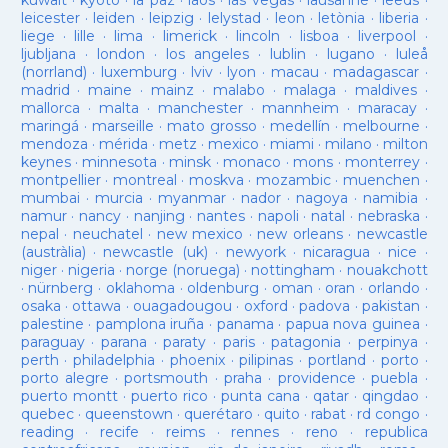
kuwait
·
kyoto
·
la paz
·
laos
·
las vegas
·
lausanne
·
leeds
·
leicester
·
leiden
·
leipzig
·
lelystad
·
leon
·
letònia
·
liberia
·
liege
·
lille
·
lima
·
limerick
·
lincoln
·
lisboa
·
liverpool
·
ljubljana
·
london
·
los angeles
·
lublin
·
lugano
·
luleå
(norrland)
·
luxemburg
·
lviv
·
lyon
·
macau
·
madagascar
·
madrid
·
maine
·
mainz
·
malabo
·
malaga
·
maldives
·
mallorca
·
malta
·
manchester
·
mannheim
·
maracay
·
maringá
·
marseille
·
mato grosso
·
medellín
·
melbourne
·
mendoza
·
mérida
·
metz
·
mexico
·
miami
·
milano
·
milton
keynes
·
minnesota
·
minsk
·
monaco
·
mons
·
monterrey
·
montpellier
·
montreal
·
moskva
·
mozambic
·
muenchen
·
mumbai
·
murcia
·
myanmar
·
nador
·
nagoya
·
namibia
·
namur
·
nancy
·
nanjing
·
nantes
·
napoli
·
natal
·
nebraska
·
nepal
·
neuchatel
·
new mexico
·
new orleans
·
newcastle
(austràlia)
·
newcastle (uk)
·
newyork
·
nicaragua
·
nice
·
niger
·
nigeria
·
norge (noruega)
·
nottingham
·
nouakchott
·
nürnberg
·
oklahoma
·
oldenburg
·
oman
·
oran
·
orlando
·
osaka
·
ottawa
·
ouagadougou
·
oxford
·
padova
·
pakistan
·
palestine
·
pamplona iruña
·
panama
·
papua nova guinea
·
paraguay
·
parana
·
paraty
·
paris
·
patagonia
·
perpinya
·
perth
·
philadelphia
·
phoenix
·
pilipinas
·
portland
·
porto
·
porto alegre
·
portsmouth
·
praha
·
providence
·
puebla
·
puerto montt
·
puerto rico
·
punta cana
·
qatar
·
qingdao
·
quebec
·
queenstown
·
querétaro
·
quito
·
rabat
·
rd congo
·
reading
·
recife
·
reims
·
rennes
·
reno
·
republica