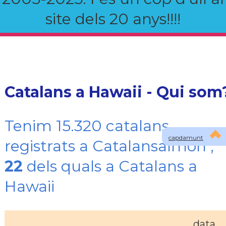
site dels 20 anys!!!!
Catalans a Hawaii - Qui som
Tenim 15.320 catalans
capdamunt
registrats a Catalansalmon ,
22
dels quals a Catalans a
Hawaii
data