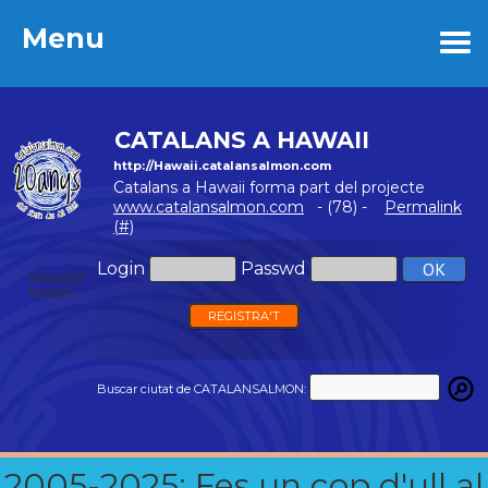
Menu
Menu
CATALANS A HAWAII
http://Hawaii.catalansalmon.com
Catalans a Hawaii forma part del projecte
www.catalansalmon.com
- (78) -
Permalink
(#)
Login
Passwd
Password
perdut?
REGISTRA'T
Buscar ciutat de CATALANSALMON:
2005-2025: Fes un cop d'ull al