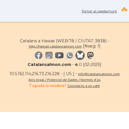
Tornar al capdamunt
Catalans a Hawaii (WEB:78 / CIUTAT: 3838) -
[Nseg: 1]
http://Hawaii.catalansalmon.com
Catalansalmon.com
-
4
.0 [
02·2025
]
10.5.162.114,216.73.216.228 - [ US ] -
info@catalansalmon.com
Avís legal / Protecció de Dades / Normes d'ús
T'agrada la iniciativa?
Convida'ns a un café