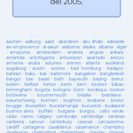
del 2005.
aachen
·
aalborg
·
aalst
·
aberdeen
·
abu dhabi
·
adelaide
·
aix-en-provence
·
al-aaiun
·
alabama
·
alaska
·
albania
·
alger
·
amazonia
·
amsterdam
·
andorra
·
angola
·
ankara
·
antàrtida
·
antofagasta
·
antwerpen
·
apartadó
·
arezzo
·
armenia
·
aruba
·
asturies
·
atenes
·
atlanta
·
auckland
·
augsburg
·
austin
·
azores
·
bad homburg
·
badajoz
·
bahrain
·
baku
·
bali
·
baltimore
·
bangalore
·
bangladesh
·
bangor
·
bari
·
basel
·
bath
·
bayreuth
·
beijing
·
beirut
·
belém
·
belfast
·
belize
·
berlin
·
bern
·
beziers
·
bilbao
·
birmingham
·
bogota
·
bologna
·
bonn
·
bordeaux
·
boston
·
botswana
·
bournemouth
·
brasilia
·
bratislava
·
braunschweig
·
bremen
·
brighton
·
brisbane
·
bristol
·
brugge
·
brusselles
·
bucaramanga
·
bucuresti
·
budapest
·
buenos aires
·
buffalo
·
bulgaria
·
burgos
·
cabo verde
·
cádiz
·
cairns
·
calgary
·
cambodja
·
cambridge
·
canarias
·
canberra
·
cancun
·
canterbury
·
caracas
·
carcassonne
·
cardiff
·
cartagena
·
casablanca
·
casamance
·
chambéry
·
charleston
·
chelmsford
·
cheltenham
·
chester
·
chiapas
·