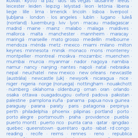
kuwait
·
kyoto
·
la paz
·
laos
·
las vegas
·
lausanne
·
leeds
·
leicester
·
leiden
·
leipzig
·
lelystad
·
leon
·
letònia
·
liberia
·
liege
·
lille
·
lima
·
limerick
·
lincoln
·
lisboa
·
liverpool
·
ljubljana
·
london
·
los angeles
·
lublin
·
lugano
·
luleå
(norrland)
·
luxemburg
·
lviv
·
lyon
·
macau
·
madagascar
·
madrid
·
maine
·
mainz
·
malabo
·
malaga
·
maldives
·
mallorca
·
malta
·
manchester
·
mannheim
·
maracay
·
maringá
·
marseille
·
mato grosso
·
medellín
·
melbourne
·
mendoza
·
mérida
·
metz
·
mexico
·
miami
·
milano
·
milton
keynes
·
minnesota
·
minsk
·
monaco
·
mons
·
monterrey
·
montpellier
·
montreal
·
moskva
·
mozambic
·
muenchen
·
mumbai
·
murcia
·
myanmar
·
nador
·
nagoya
·
namibia
·
namur
·
nancy
·
nanjing
·
nantes
·
napoli
·
natal
·
nebraska
·
nepal
·
neuchatel
·
new mexico
·
new orleans
·
newcastle
(austràlia)
·
newcastle (uk)
·
newyork
·
nicaragua
·
nice
·
niger
·
nigeria
·
norge (noruega)
·
nottingham
·
nouakchott
·
nürnberg
·
oklahoma
·
oldenburg
·
oman
·
oran
·
orlando
·
osaka
·
ottawa
·
ouagadougou
·
oxford
·
padova
·
pakistan
·
palestine
·
pamplona iruña
·
panama
·
papua nova guinea
·
paraguay
·
parana
·
paraty
·
paris
·
patagonia
·
perpinya
·
perth
·
philadelphia
·
phoenix
·
pilipinas
·
portland
·
porto
·
porto alegre
·
portsmouth
·
praha
·
providence
·
puebla
·
puerto montt
·
puerto rico
·
punta cana
·
qatar
·
qingdao
·
quebec
·
queenstown
·
querétaro
·
quito
·
rabat
·
rd congo
·
reading
·
recife
·
reims
·
rennes
·
reno
·
republica