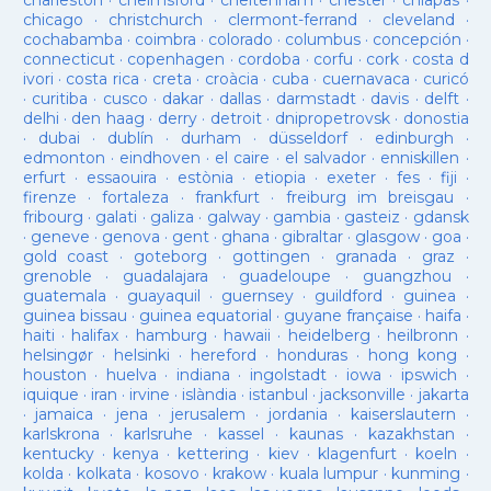
charleston
·
chelmsford
·
cheltenham
·
chester
·
chiapas
·
chicago
·
christchurch
·
clermont-ferrand
·
cleveland
·
cochabamba
·
coimbra
·
colorado
·
columbus
·
concepción
·
connecticut
·
copenhagen
·
cordoba
·
corfu
·
cork
·
costa d
ivori
·
costa rica
·
creta
·
croàcia
·
cuba
·
cuernavaca
·
curicó
·
curitiba
·
cusco
·
dakar
·
dallas
·
darmstadt
·
davis
·
delft
·
delhi
·
den haag
·
derry
·
detroit
·
dnipropetrovsk
·
donostia
·
dubai
·
dublín
·
durham
·
düsseldorf
·
edinburgh
·
edmonton
·
eindhoven
·
el caire
·
el salvador
·
enniskillen
·
erfurt
·
essaouira
·
estònia
·
etiopia
·
exeter
·
fes
·
fiji
·
firenze
·
fortaleza
·
frankfurt
·
freiburg im breisgau
·
fribourg
·
galati
·
galiza
·
galway
·
gambia
·
gasteiz
·
gdansk
·
geneve
·
genova
·
gent
·
ghana
·
gibraltar
·
glasgow
·
goa
·
gold coast
·
goteborg
·
gottingen
·
granada
·
graz
·
grenoble
·
guadalajara
·
guadeloupe
·
guangzhou
·
guatemala
·
guayaquil
·
guernsey
·
guildford
·
guinea
·
guinea bissau
·
guinea equatorial
·
guyane française
·
haifa
·
haiti
·
halifax
·
hamburg
·
hawaii
·
heidelberg
·
heilbronn
·
helsingør
·
helsinki
·
hereford
·
honduras
·
hong kong
·
houston
·
huelva
·
indiana
·
ingolstadt
·
iowa
·
ipswich
·
iquique
·
iran
·
irvine
·
islàndia
·
istanbul
·
jacksonville
·
jakarta
·
jamaica
·
jena
·
jerusalem
·
jordania
·
kaiserslautern
·
karlskrona
·
karlsruhe
·
kassel
·
kaunas
·
kazakhstan
·
kentucky
·
kenya
·
kettering
·
kiev
·
klagenfurt
·
koeln
·
kolda
·
kolkata
·
kosovo
·
krakow
·
kuala lumpur
·
kunming
·