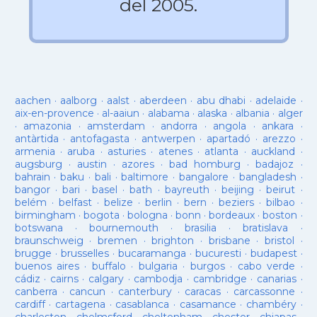
del 2005.
aachen
·
aalborg
·
aalst
·
aberdeen
·
abu dhabi
·
adelaide
·
aix-en-provence
·
al-aaiun
·
alabama
·
alaska
·
albania
·
alger
·
amazonia
·
amsterdam
·
andorra
·
angola
·
ankara
·
antàrtida
·
antofagasta
·
antwerpen
·
apartadó
·
arezzo
·
armenia
·
aruba
·
asturies
·
atenes
·
atlanta
·
auckland
·
augsburg
·
austin
·
azores
·
bad homburg
·
badajoz
·
bahrain
·
baku
·
bali
·
baltimore
·
bangalore
·
bangladesh
·
bangor
·
bari
·
basel
·
bath
·
bayreuth
·
beijing
·
beirut
·
belém
·
belfast
·
belize
·
berlin
·
bern
·
beziers
·
bilbao
·
birmingham
·
bogota
·
bologna
·
bonn
·
bordeaux
·
boston
·
botswana
·
bournemouth
·
brasilia
·
bratislava
·
braunschweig
·
bremen
·
brighton
·
brisbane
·
bristol
·
brugge
·
brusselles
·
bucaramanga
·
bucuresti
·
budapest
·
buenos aires
·
buffalo
·
bulgaria
·
burgos
·
cabo verde
·
cádiz
·
cairns
·
calgary
·
cambodja
·
cambridge
·
canarias
·
canberra
·
cancun
·
canterbury
·
caracas
·
carcassonne
·
cardiff
·
cartagena
·
casablanca
·
casamance
·
chambéry
·