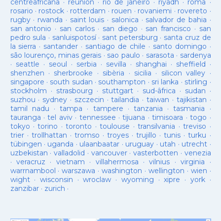
centreafricana
·
reunion
·
rio de janeiro
·
riyadh
·
roma
·
rosario
·
rostock
·
rotterdam
·
rouen
·
rovaniemi
·
rovereto
·
rugby
·
rwanda
·
saint louis
·
salonica
·
salvador de bahia
·
san antonio
·
san carlos
·
san diego
·
san francisco
·
san
pedro sula
·
sanluispotosí
·
sant petersburg
·
santa cruz de
la sierra
·
santander
·
santiago de chile
·
santo domingo
·
são lourenço, minas gerais
·
sao paulo
·
sarasota
·
sardenya
·
seattle
·
seoul
·
serbia
·
sevilla
·
shanghai
·
sheffield
·
shenzhen
·
sherbrooke
·
sibèria
·
sicilia
·
silicon valley
·
singapore
·
south sudan
·
southampton
·
sri lanka
·
stirling
·
stockholm
·
strasbourg
·
stuttgart
·
sud-âfrica
·
sudan
·
suzhou
·
sydney
·
szczecin
·
tailandia
·
taiwan
·
tajikistan
·
tamil nadu
·
tampa
·
tampere
·
tanzania
·
tasmania
·
tauranga
·
tel aviv
·
tennessee
·
tijuana
·
timisoara
·
togo
·
tokyo
·
torino
·
toronto
·
toulouse
·
transilvania
·
treviso
·
trier
·
trollhattan
·
tromso
·
troyes
·
trujillo
·
tunis
·
turku
·
tübingen
·
uganda
·
ulaanbaatar
·
uruguay
·
utah
·
utrecht
·
uzbekistan
·
valladolid
·
vancouver
·
vasterbotten
·
venezia
·
veracruz
·
vietnam
·
villahermosa
·
vilnius
·
virginia
·
warrnambool
·
warszawa
·
washington
·
wellington
·
wien
·
wight
·
wisconsin
·
wroclaw
·
wyoming
·
xipre
·
york
·
zanzibar
·
zurich
·