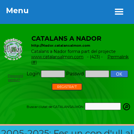
Menu
Menu
CATALANS A NADOR
http://Nador.catalansalmon.com
Catalans a Nador forma part del projecte
www.catalansalmon.com
- (423) -
Permalink
(#)
Login
Passwd
Password
perdut?
REGISTRA'T
Buscar ciutat de CATALANSALMON:
2005-2025: Fes un cop d'ull al