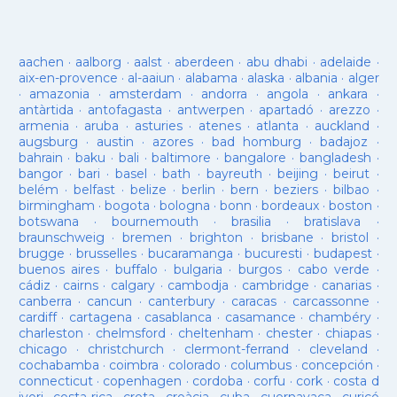
aachen
·
aalborg
·
aalst
·
aberdeen
·
abu dhabi
·
adelaide
·
aix-en-provence
·
al-aaiun
·
alabama
·
alaska
·
albania
·
alger
·
amazonia
·
amsterdam
·
andorra
·
angola
·
ankara
·
antàrtida
·
antofagasta
·
antwerpen
·
apartadó
·
arezzo
·
armenia
·
aruba
·
asturies
·
atenes
·
atlanta
·
auckland
·
augsburg
·
austin
·
azores
·
bad homburg
·
badajoz
·
bahrain
·
baku
·
bali
·
baltimore
·
bangalore
·
bangladesh
·
bangor
·
bari
·
basel
·
bath
·
bayreuth
·
beijing
·
beirut
·
belém
·
belfast
·
belize
·
berlin
·
bern
·
beziers
·
bilbao
·
birmingham
·
bogota
·
bologna
·
bonn
·
bordeaux
·
boston
·
botswana
·
bournemouth
·
brasilia
·
bratislava
·
braunschweig
·
bremen
·
brighton
·
brisbane
·
bristol
·
brugge
·
brusselles
·
bucaramanga
·
bucuresti
·
budapest
·
buenos aires
·
buffalo
·
bulgaria
·
burgos
·
cabo verde
·
cádiz
·
cairns
·
calgary
·
cambodja
·
cambridge
·
canarias
·
canberra
·
cancun
·
canterbury
·
caracas
·
carcassonne
·
cardiff
·
cartagena
·
casablanca
·
casamance
·
chambéry
·
charleston
·
chelmsford
·
cheltenham
·
chester
·
chiapas
·
chicago
·
christchurch
·
clermont-ferrand
·
cleveland
·
cochabamba
·
coimbra
·
colorado
·
columbus
·
concepción
·
connecticut
·
copenhagen
·
cordoba
·
corfu
·
cork
·
costa d