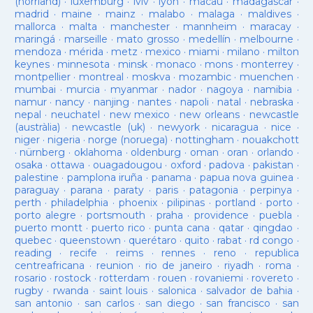
(norrland)
·
luxemburg
·
lviv
·
lyon
·
macau
·
madagascar
·
madrid
·
maine
·
mainz
·
malabo
·
malaga
·
maldives
·
mallorca
·
malta
·
manchester
·
mannheim
·
maracay
·
maringá
·
marseille
·
mato grosso
·
medellín
·
melbourne
·
mendoza
·
mérida
·
metz
·
mexico
·
miami
·
milano
·
milton
keynes
·
minnesota
·
minsk
·
monaco
·
mons
·
monterrey
·
montpellier
·
montreal
·
moskva
·
mozambic
·
muenchen
·
mumbai
·
murcia
·
myanmar
·
nador
·
nagoya
·
namibia
·
namur
·
nancy
·
nanjing
·
nantes
·
napoli
·
natal
·
nebraska
·
nepal
·
neuchatel
·
new mexico
·
new orleans
·
newcastle
(austràlia)
·
newcastle (uk)
·
newyork
·
nicaragua
·
nice
·
niger
·
nigeria
·
norge (noruega)
·
nottingham
·
nouakchott
·
nürnberg
·
oklahoma
·
oldenburg
·
oman
·
oran
·
orlando
·
osaka
·
ottawa
·
ouagadougou
·
oxford
·
padova
·
pakistan
·
palestine
·
pamplona iruña
·
panama
·
papua nova guinea
·
paraguay
·
parana
·
paraty
·
paris
·
patagonia
·
perpinya
·
perth
·
philadelphia
·
phoenix
·
pilipinas
·
portland
·
porto
·
porto alegre
·
portsmouth
·
praha
·
providence
·
puebla
·
puerto montt
·
puerto rico
·
punta cana
·
qatar
·
qingdao
·
quebec
·
queenstown
·
querétaro
·
quito
·
rabat
·
rd congo
·
reading
·
recife
·
reims
·
rennes
·
reno
·
republica
centreafricana
·
reunion
·
rio de janeiro
·
riyadh
·
roma
·
rosario
·
rostock
·
rotterdam
·
rouen
·
rovaniemi
·
rovereto
·
rugby
·
rwanda
·
saint louis
·
salonica
·
salvador de bahia
·
san antonio
·
san carlos
·
san diego
·
san francisco
·
san