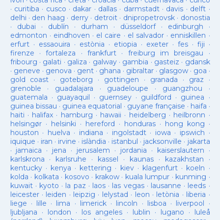
ivori
·
costa rica
·
creta
·
croàcia
·
cuba
·
cuernavaca
·
curicó
·
curitiba
·
cusco
·
dakar
·
dallas
·
darmstadt
·
davis
·
delft
·
delhi
·
den haag
·
derry
·
detroit
·
dnipropetrovsk
·
donostia
·
dubai
·
dublín
·
durham
·
düsseldorf
·
edinburgh
·
edmonton
·
eindhoven
·
el caire
·
el salvador
·
enniskillen
·
erfurt
·
essaouira
·
estònia
·
etiopia
·
exeter
·
fes
·
fiji
·
firenze
·
fortaleza
·
frankfurt
·
freiburg im breisgau
·
fribourg
·
galati
·
galiza
·
galway
·
gambia
·
gasteiz
·
gdansk
·
geneve
·
genova
·
gent
·
ghana
·
gibraltar
·
glasgow
·
goa
·
gold coast
·
goteborg
·
gottingen
·
granada
·
graz
·
grenoble
·
guadalajara
·
guadeloupe
·
guangzhou
·
guatemala
·
guayaquil
·
guernsey
·
guildford
·
guinea
·
guinea bissau
·
guinea equatorial
·
guyane française
·
haifa
·
haiti
·
halifax
·
hamburg
·
hawaii
·
heidelberg
·
heilbronn
·
helsingør
·
helsinki
·
hereford
·
honduras
·
hong kong
·
houston
·
huelva
·
indiana
·
ingolstadt
·
iowa
·
ipswich
·
iquique
·
iran
·
irvine
·
islàndia
·
istanbul
·
jacksonville
·
jakarta
·
jamaica
·
jena
·
jerusalem
·
jordania
·
kaiserslautern
·
karlskrona
·
karlsruhe
·
kassel
·
kaunas
·
kazakhstan
·
kentucky
·
kenya
·
kettering
·
kiev
·
klagenfurt
·
koeln
·
kolda
·
kolkata
·
kosovo
·
krakow
·
kuala lumpur
·
kunming
·
kuwait
·
kyoto
·
la paz
·
laos
·
las vegas
·
lausanne
·
leeds
·
leicester
·
leiden
·
leipzig
·
lelystad
·
leon
·
letònia
·
liberia
·
liege
·
lille
·
lima
·
limerick
·
lincoln
·
lisboa
·
liverpool
·
ljubljana
·
london
·
los angeles
·
lublin
·
lugano
·
luleå