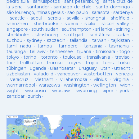
pedro sula
·
sanluispotosí
·
sant petersburg
·
santa cruz de
la sierra
·
santander
·
santiago de chile
·
santo domingo
·
são lourenço, minas gerais
·
sao paulo
·
sarasota
·
sardenya
·
seattle
·
seoul
·
serbia
·
sevilla
·
shanghai
·
sheffield
·
shenzhen
·
sherbrooke
·
sibèria
·
sicilia
·
silicon valley
·
singapore
·
south sudan
·
southampton
·
sri lanka
·
stirling
·
stockholm
·
strasbourg
·
stuttgart
·
sud-âfrica
·
sudan
·
suzhou
·
sydney
·
szczecin
·
tailandia
·
taiwan
·
tajikistan
·
tamil nadu
·
tampa
·
tampere
·
tanzania
·
tasmania
·
tauranga
·
tel aviv
·
tennessee
·
tijuana
·
timisoara
·
togo
·
tokyo
·
torino
·
toronto
·
toulouse
·
transilvania
·
treviso
·
trier
·
trollhattan
·
tromso
·
troyes
·
trujillo
·
tunis
·
turku
·
tübingen
·
uganda
·
ulaanbaatar
·
uruguay
·
utah
·
utrecht
·
uzbekistan
·
valladolid
·
vancouver
·
vasterbotten
·
venezia
·
veracruz
·
vietnam
·
villahermosa
·
vilnius
·
virginia
·
warrnambool
·
warszawa
·
washington
·
wellington
·
wien
·
wight
·
wisconsin
·
wroclaw
·
wyoming
·
xipre
·
york
·
zanzibar
·
zurich
·