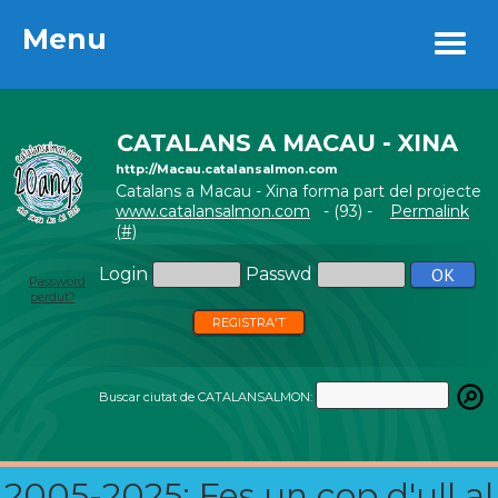
Menu
Menu
CATALANS A MACAU - XINA
http://Macau.catalansalmon.com
Catalans a Macau - Xina forma part del projecte
www.catalansalmon.com
- (93) -
Permalink
(#)
Login
Passwd
Password
perdut?
REGISTRA'T
Buscar ciutat de CATALANSALMON:
2005-2025: Fes un cop d'ull al