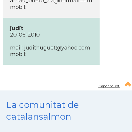
arnau_prieto_27@hotmail.com
mobil:
judit
20-06-2010
mail: judithuguet@yahoo.com
mobil:
Capdamunt
La comunitat de
catalansalmon