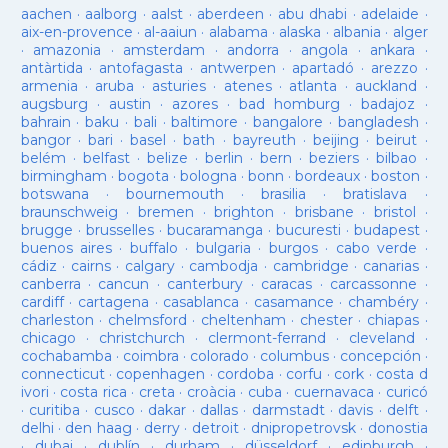
aachen
·
aalborg
·
aalst
·
aberdeen
·
abu dhabi
·
adelaide
·
aix-en-provence
·
al-aaiun
·
alabama
·
alaska
·
albania
·
alger
·
amazonia
·
amsterdam
·
andorra
·
angola
·
ankara
·
antàrtida
·
antofagasta
·
antwerpen
·
apartadó
·
arezzo
·
armenia
·
aruba
·
asturies
·
atenes
·
atlanta
·
auckland
·
augsburg
·
austin
·
azores
·
bad homburg
·
badajoz
·
bahrain
·
baku
·
bali
·
baltimore
·
bangalore
·
bangladesh
·
bangor
·
bari
·
basel
·
bath
·
bayreuth
·
beijing
·
beirut
·
belém
·
belfast
·
belize
·
berlin
·
bern
·
beziers
·
bilbao
·
birmingham
·
bogota
·
bologna
·
bonn
·
bordeaux
·
boston
·
botswana
·
bournemouth
·
brasilia
·
bratislava
·
braunschweig
·
bremen
·
brighton
·
brisbane
·
bristol
·
brugge
·
brusselles
·
bucaramanga
·
bucuresti
·
budapest
·
buenos aires
·
buffalo
·
bulgaria
·
burgos
·
cabo verde
·
cádiz
·
cairns
·
calgary
·
cambodja
·
cambridge
·
canarias
·
canberra
·
cancun
·
canterbury
·
caracas
·
carcassonne
·
cardiff
·
cartagena
·
casablanca
·
casamance
·
chambéry
·
charleston
·
chelmsford
·
cheltenham
·
chester
·
chiapas
·
chicago
·
christchurch
·
clermont-ferrand
·
cleveland
·
cochabamba
·
coimbra
·
colorado
·
columbus
·
concepción
·
connecticut
·
copenhagen
·
cordoba
·
corfu
·
cork
·
costa d
ivori
·
costa rica
·
creta
·
croàcia
·
cuba
·
cuernavaca
·
curicó
·
curitiba
·
cusco
·
dakar
·
dallas
·
darmstadt
·
davis
·
delft
·
delhi
·
den haag
·
derry
·
detroit
·
dnipropetrovsk
·
donostia
·
dubai
·
dublín
·
durham
·
düsseldorf
·
edinburgh
·