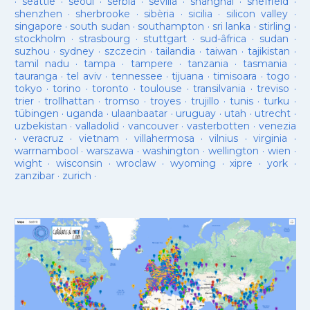
·
seattle
·
seoul
·
serbia
·
sevilla
·
shanghai
·
sheffield
·
shenzhen
·
sherbrooke
·
sibèria
·
sicilia
·
silicon valley
·
singapore
·
south sudan
·
southampton
·
sri lanka
·
stirling
·
stockholm
·
strasbourg
·
stuttgart
·
sud-âfrica
·
sudan
·
suzhou
·
sydney
·
szczecin
·
tailandia
·
taiwan
·
tajikistan
·
tamil nadu
·
tampa
·
tampere
·
tanzania
·
tasmania
·
tauranga
·
tel aviv
·
tennessee
·
tijuana
·
timisoara
·
togo
·
tokyo
·
torino
·
toronto
·
toulouse
·
transilvania
·
treviso
·
trier
·
trollhattan
·
tromso
·
troyes
·
trujillo
·
tunis
·
turku
·
tübingen
·
uganda
·
ulaanbaatar
·
uruguay
·
utah
·
utrecht
·
uzbekistan
·
valladolid
·
vancouver
·
vasterbotten
·
venezia
·
veracruz
·
vietnam
·
villahermosa
·
vilnius
·
virginia
·
warrnambool
·
warszawa
·
washington
·
wellington
·
wien
·
wight
·
wisconsin
·
wroclaw
·
wyoming
·
xipre
·
york
·
zanzibar
·
zurich
·