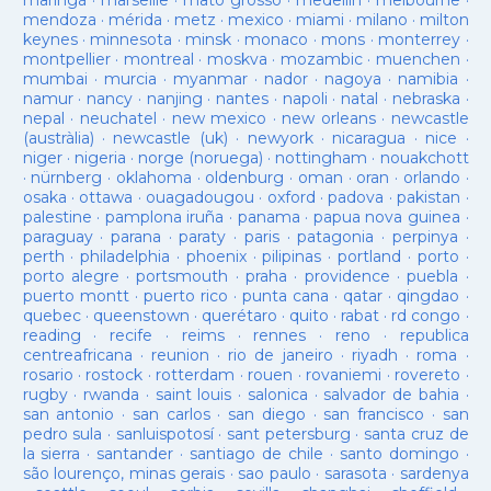
maringá
·
marseille
·
mato grosso
·
medellín
·
melbourne
·
mendoza
·
mérida
·
metz
·
mexico
·
miami
·
milano
·
milton
keynes
·
minnesota
·
minsk
·
monaco
·
mons
·
monterrey
·
montpellier
·
montreal
·
moskva
·
mozambic
·
muenchen
·
mumbai
·
murcia
·
myanmar
·
nador
·
nagoya
·
namibia
·
namur
·
nancy
·
nanjing
·
nantes
·
napoli
·
natal
·
nebraska
·
nepal
·
neuchatel
·
new mexico
·
new orleans
·
newcastle
(austràlia)
·
newcastle (uk)
·
newyork
·
nicaragua
·
nice
·
niger
·
nigeria
·
norge (noruega)
·
nottingham
·
nouakchott
·
nürnberg
·
oklahoma
·
oldenburg
·
oman
·
oran
·
orlando
·
osaka
·
ottawa
·
ouagadougou
·
oxford
·
padova
·
pakistan
·
palestine
·
pamplona iruña
·
panama
·
papua nova guinea
·
paraguay
·
parana
·
paraty
·
paris
·
patagonia
·
perpinya
·
perth
·
philadelphia
·
phoenix
·
pilipinas
·
portland
·
porto
·
porto alegre
·
portsmouth
·
praha
·
providence
·
puebla
·
puerto montt
·
puerto rico
·
punta cana
·
qatar
·
qingdao
·
quebec
·
queenstown
·
querétaro
·
quito
·
rabat
·
rd congo
·
reading
·
recife
·
reims
·
rennes
·
reno
·
republica
centreafricana
·
reunion
·
rio de janeiro
·
riyadh
·
roma
·
rosario
·
rostock
·
rotterdam
·
rouen
·
rovaniemi
·
rovereto
·
rugby
·
rwanda
·
saint louis
·
salonica
·
salvador de bahia
·
san antonio
·
san carlos
·
san diego
·
san francisco
·
san
pedro sula
·
sanluispotosí
·
sant petersburg
·
santa cruz de
la sierra
·
santander
·
santiago de chile
·
santo domingo
·
são lourenço, minas gerais
·
sao paulo
·
sarasota
·
sardenya