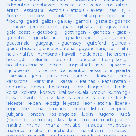
edmonton
·
eindhoven
·
el caire
·
el salvador
·
enniskillen
·
erfurt
·
essaouira
·
estònia
·
etiopia
·
exeter
·
fes
·
fiji
·
firenze
·
fortaleza
·
frankfurt
·
freiburg im breisgau
·
fribourg
·
galati
·
galiza
·
galway
·
gambia
·
gasteiz
·
gdansk
·
geneve
·
genova
·
gent
·
ghana
·
gibraltar
·
glasgow
·
goa
·
gold coast
·
goteborg
·
gottingen
·
granada
·
graz
·
grenoble
·
guadalajara
·
guadeloupe
·
guangzhou
·
guatemala
·
guayaquil
·
guernsey
·
guildford
·
guinea
·
guinea bissau
·
guinea equatorial
·
guyane française
·
haifa
·
haiti
·
halifax
·
hamburg
·
hawaii
·
heidelberg
·
heilbronn
·
helsingør
·
helsinki
·
hereford
·
honduras
·
hong kong
·
houston
·
huelva
·
indiana
·
ingolstadt
·
iowa
·
ipswich
·
iquique
·
iran
·
irvine
·
islàndia
·
istanbul
·
jacksonville
·
jakarta
·
jamaica
·
jena
·
jerusalem
·
jordania
·
kaiserslautern
·
karlskrona
·
karlsruhe
·
kassel
·
kaunas
·
kazakhstan
·
kentucky
·
kenya
·
kettering
·
kiev
·
klagenfurt
·
koeln
·
kolda
·
kolkata
·
kosovo
·
krakow
·
kuala lumpur
·
kunming
·
kuwait
·
kyoto
·
la paz
·
laos
·
las vegas
·
lausanne
·
leeds
·
leicester
·
leiden
·
leipzig
·
lelystad
·
leon
·
letònia
·
liberia
·
liege
·
lille
·
lima
·
limerick
·
lincoln
·
lisboa
·
liverpool
·
ljubljana
·
london
·
los angeles
·
lublin
·
lugano
·
luleå
(norrland)
·
luxemburg
·
lviv
·
lyon
·
macau
·
madagascar
·
madrid
·
maine
·
mainz
·
malabo
·
malaga
·
maldives
·
mallorca
·
malta
·
manchester
·
mannheim
·
maracay
·