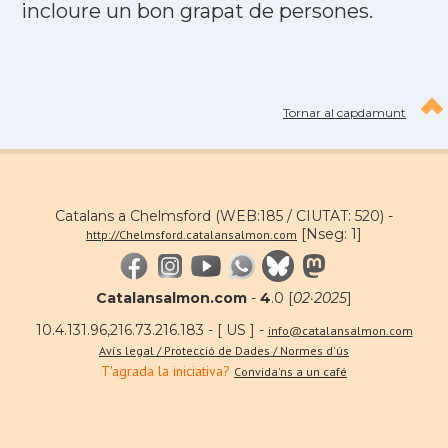
incloure un bon grapat de persones.
Tornar al capdamunt
Catalans a Chelmsford (WEB:185 / CIUTAT: 520) -
[Nseg: 1]
http://Chelmsford.catalansalmon.com
Catalansalmon.com
-
4
.0 [
02·2025
]
10.4.131.96,216.73.216.183 - [ US ] -
info@catalansalmon.com
Avís legal / Protecció de Dades / Normes d'ús
T'agrada la iniciativa?
Convida'ns a un café