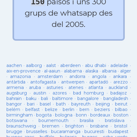
països i uns 300
150
grups de whatsapp des
del 2005.
aachen
·
aalborg
·
aalst
·
aberdeen
·
abu dhabi
·
adelaide
·
aix-en-provence
·
al-aaiun
·
alabama
·
alaska
·
albania
·
alger
·
amazonia
·
amsterdam
·
andorra
·
angola
·
ankara
·
antàrtida
·
antofagasta
·
antwerpen
·
apartadó
·
arezzo
·
armenia
·
aruba
·
asturies
·
atenes
·
atlanta
·
auckland
·
augsburg
·
austin
·
azores
·
bad homburg
·
badajoz
·
bahrain
·
baku
·
bali
·
baltimore
·
bangalore
·
bangladesh
·
bangor
·
bari
·
basel
·
bath
·
bayreuth
·
beijing
·
beirut
·
belém
·
belfast
·
belize
·
berlin
·
bern
·
beziers
·
bilbao
·
birmingham
·
bogota
·
bologna
·
bonn
·
bordeaux
·
boston
·
botswana
·
bournemouth
·
brasilia
·
bratislava
·
braunschweig
·
bremen
·
brighton
·
brisbane
·
bristol
·
brugge
·
brusselles
·
bucaramanga
·
bucuresti
·
budapest
·