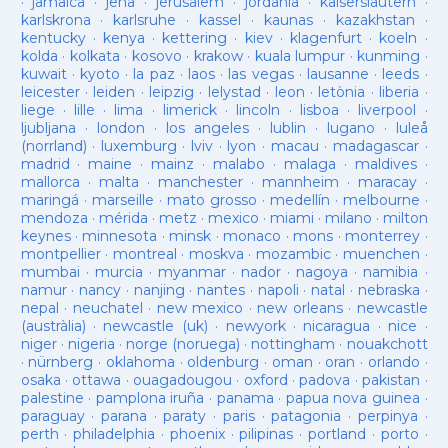
·
jamaica
·
jena
·
jerusalem
·
jordania
·
kaiserslautern
·
karlskrona
·
karlsruhe
·
kassel
·
kaunas
·
kazakhstan
·
kentucky
·
kenya
·
kettering
·
kiev
·
klagenfurt
·
koeln
·
kolda
·
kolkata
·
kosovo
·
krakow
·
kuala lumpur
·
kunming
·
kuwait
·
kyoto
·
la paz
·
laos
·
las vegas
·
lausanne
·
leeds
·
leicester
·
leiden
·
leipzig
·
lelystad
·
leon
·
letònia
·
liberia
·
liege
·
lille
·
lima
·
limerick
·
lincoln
·
lisboa
·
liverpool
·
ljubljana
·
london
·
los angeles
·
lublin
·
lugano
·
luleå
(norrland)
·
luxemburg
·
lviv
·
lyon
·
macau
·
madagascar
·
madrid
·
maine
·
mainz
·
malabo
·
malaga
·
maldives
·
mallorca
·
malta
·
manchester
·
mannheim
·
maracay
·
maringá
·
marseille
·
mato grosso
·
medellín
·
melbourne
·
mendoza
·
mérida
·
metz
·
mexico
·
miami
·
milano
·
milton
keynes
·
minnesota
·
minsk
·
monaco
·
mons
·
monterrey
·
montpellier
·
montreal
·
moskva
·
mozambic
·
muenchen
·
mumbai
·
murcia
·
myanmar
·
nador
·
nagoya
·
namibia
·
namur
·
nancy
·
nanjing
·
nantes
·
napoli
·
natal
·
nebraska
·
nepal
·
neuchatel
·
new mexico
·
new orleans
·
newcastle
(austràlia)
·
newcastle (uk)
·
newyork
·
nicaragua
·
nice
·
niger
·
nigeria
·
norge (noruega)
·
nottingham
·
nouakchott
·
nürnberg
·
oklahoma
·
oldenburg
·
oman
·
oran
·
orlando
·
osaka
·
ottawa
·
ouagadougou
·
oxford
·
padova
·
pakistan
·
palestine
·
pamplona iruña
·
panama
·
papua nova guinea
·
paraguay
·
parana
·
paraty
·
paris
·
patagonia
·
perpinya
·
perth
·
philadelphia
·
phoenix
·
pilipinas
·
portland
·
porto
·