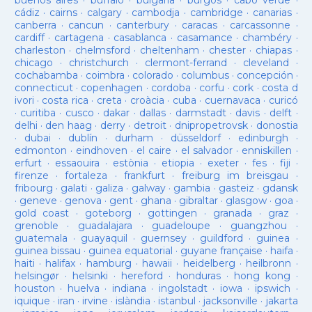
buenos aires
·
buffalo
·
bulgaria
·
burgos
·
cabo verde
·
cádiz
·
cairns
·
calgary
·
cambodja
·
cambridge
·
canarias
·
canberra
·
cancun
·
canterbury
·
caracas
·
carcassonne
·
cardiff
·
cartagena
·
casablanca
·
casamance
·
chambéry
·
charleston
·
chelmsford
·
cheltenham
·
chester
·
chiapas
·
chicago
·
christchurch
·
clermont-ferrand
·
cleveland
·
cochabamba
·
coimbra
·
colorado
·
columbus
·
concepción
·
connecticut
·
copenhagen
·
cordoba
·
corfu
·
cork
·
costa d
ivori
·
costa rica
·
creta
·
croàcia
·
cuba
·
cuernavaca
·
curicó
·
curitiba
·
cusco
·
dakar
·
dallas
·
darmstadt
·
davis
·
delft
·
delhi
·
den haag
·
derry
·
detroit
·
dnipropetrovsk
·
donostia
·
dubai
·
dublín
·
durham
·
düsseldorf
·
edinburgh
·
edmonton
·
eindhoven
·
el caire
·
el salvador
·
enniskillen
·
erfurt
·
essaouira
·
estònia
·
etiopia
·
exeter
·
fes
·
fiji
·
firenze
·
fortaleza
·
frankfurt
·
freiburg im breisgau
·
fribourg
·
galati
·
galiza
·
galway
·
gambia
·
gasteiz
·
gdansk
·
geneve
·
genova
·
gent
·
ghana
·
gibraltar
·
glasgow
·
goa
·
gold coast
·
goteborg
·
gottingen
·
granada
·
graz
·
grenoble
·
guadalajara
·
guadeloupe
·
guangzhou
·
guatemala
·
guayaquil
·
guernsey
·
guildford
·
guinea
·
guinea bissau
·
guinea equatorial
·
guyane française
·
haifa
·
haiti
·
halifax
·
hamburg
·
hawaii
·
heidelberg
·
heilbronn
·
helsingør
·
helsinki
·
hereford
·
honduras
·
hong kong
·
houston
·
huelva
·
indiana
·
ingolstadt
·
iowa
·
ipswich
·
iquique
·
iran
·
irvine
·
islàndia
·
istanbul
·
jacksonville
·
jakarta