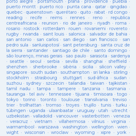
porto alegre
·
portsmouth
·
praha
·
providence
·
puebla
·
puerto montt
·
puerto rico
·
punta cana
·
qatar
·
qingdao
·
quebec
·
queenstown
·
querétaro
·
quito
·
rabat
·
rd congo
·
reading
·
recife
·
reims
·
rennes
·
reno
·
republica
centreafricana
·
reunion
·
rio de janeiro
·
riyadh
·
roma
·
rosario
·
rostock
·
rotterdam
·
rouen
·
rovaniemi
·
rovereto
·
rugby
·
rwanda
·
saint louis
·
salonica
·
salvador de bahia
·
san antonio
·
san carlos
·
san diego
·
san francisco
·
san
pedro sula
·
sanluispotosí
·
sant petersburg
·
santa cruz de
la sierra
·
santander
·
santiago de chile
·
santo domingo
·
são lourenço, minas gerais
·
sao paulo
·
sarasota
·
sardenya
·
seattle
·
seoul
·
serbia
·
sevilla
·
shanghai
·
sheffield
·
shenzhen
·
sherbrooke
·
sibèria
·
sicilia
·
silicon valley
·
singapore
·
south sudan
·
southampton
·
sri lanka
·
stirling
·
stockholm
·
strasbourg
·
stuttgart
·
sud-âfrica
·
sudan
·
suzhou
·
sydney
·
szczecin
·
tailandia
·
taiwan
·
tajikistan
·
tamil nadu
·
tampa
·
tampere
·
tanzania
·
tasmania
·
tauranga
·
tel aviv
·
tennessee
·
tijuana
·
timisoara
·
togo
·
tokyo
·
torino
·
toronto
·
toulouse
·
transilvania
·
treviso
·
trier
·
trollhattan
·
tromso
·
troyes
·
trujillo
·
tunis
·
turku
·
tübingen
·
uganda
·
ulaanbaatar
·
uruguay
·
utah
·
utrecht
·
uzbekistan
·
valladolid
·
vancouver
·
vasterbotten
·
venezia
·
veracruz
·
vietnam
·
villahermosa
·
vilnius
·
virginia
·
warrnambool
·
warszawa
·
washington
·
wellington
·
wien
·
wight
·
wisconsin
·
wroclaw
·
wyoming
·
xipre
·
york
·