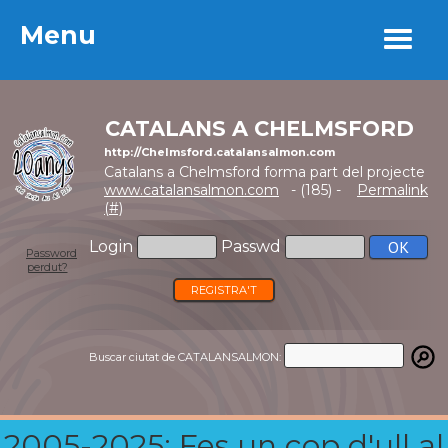
Menu
Menu
CATALANS A CHELMSFORD
http://Chelmsford.catalansalmon.com
Catalans a Chelmsford forma part del projecte
www.catalansalmon.com
- (185) -
Permalink
(#)
Login
Passwd
Password
perdut?
REGISTRA'T
Buscar ciutat de CATALANSALMON:
2005-2025: Fes un cop d'ull al