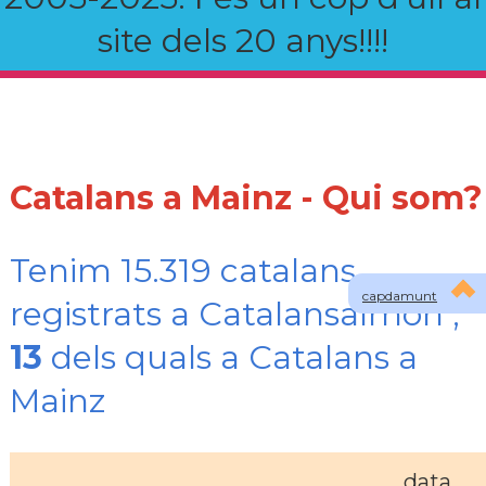
site dels 20 anys!!!!
Catalans a Mainz - Qui som?
Tenim 15.319 catalans
capdamunt
registrats a Catalansalmon ,
13
dels quals a Catalans a
Mainz
data