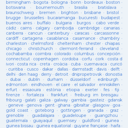
birmingham
·
bogota
·
bologna
·
bonn
·
bordeaux
·
boston
·
botswana
·
bournemouth
·
brasilia
·
bratislava
·
braunschweig
·
bremen
·
brighton
·
brisbane
·
bristol
·
brugge
·
brusselles
·
bucaramanga
·
bucuresti
·
budapest
·
buenos aires
·
buffalo
·
bulgaria
·
burgos
·
cabo verde
·
cádiz
·
cairns
·
calgary
·
cambodja
·
cambridge
·
canarias
·
canberra
·
cancun
·
canterbury
·
caracas
·
carcassonne
·
cardiff
·
cartagena
·
casablanca
·
casamance
·
chambéry
·
charleston
·
chelmsford
·
cheltenham
·
chester
·
chiapas
·
chicago
·
christchurch
·
clermont-ferrand
·
cleveland
·
cochabamba
·
coimbra
·
colorado
·
columbus
·
concepción
·
connecticut
·
copenhagen
·
cordoba
·
corfu
·
cork
·
costa d
ivori
·
costa rica
·
creta
·
croàcia
·
cuba
·
cuernavaca
·
curicó
·
curitiba
·
cusco
·
dakar
·
dallas
·
darmstadt
·
davis
·
delft
·
delhi
·
den haag
·
derry
·
detroit
·
dnipropetrovsk
·
donostia
·
dubai
·
dublín
·
durham
·
düsseldorf
·
edinburgh
·
edmonton
·
eindhoven
·
el caire
·
el salvador
·
enniskillen
·
erfurt
·
essaouira
·
estònia
·
etiopia
·
exeter
·
fes
·
fiji
·
firenze
·
fortaleza
·
frankfurt
·
freiburg im breisgau
·
fribourg
·
galati
·
galiza
·
galway
·
gambia
·
gasteiz
·
gdansk
·
geneve
·
genova
·
gent
·
ghana
·
gibraltar
·
glasgow
·
goa
·
gold coast
·
goteborg
·
gottingen
·
granada
·
graz
·
grenoble
·
guadalajara
·
guadeloupe
·
guangzhou
·
guatemala
·
guayaquil
·
guernsey
·
guildford
·
guinea
·
guinea bissau
·
guinea equatorial
·
guyane française
·
haifa
·