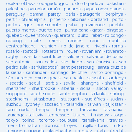
osaka
·
ottawa
·
ouagadougou
·
oxford
·
padova
·
pakistan
·
palestine
·
pamplona iruña
·
panama
·
papua nova guinea
·
paraguay
·
parana
·
paraty
·
paris
·
patagonia
·
perpinya
·
perth
·
philadelphia
·
phoenix
·
pilipinas
·
portland
·
porto
·
porto alegre
·
portsmouth
·
praha
·
providence
·
puebla
·
puerto montt
·
puerto rico
·
punta cana
·
qatar
·
qingdao
·
quebec
·
queenstown
·
querétaro
·
quito
·
rabat
·
rd congo
·
reading
·
recife
·
reims
·
rennes
·
reno
·
republica
centreafricana
·
reunion
·
rio de janeiro
·
riyadh
·
roma
·
rosario
·
rostock
·
rotterdam
·
rouen
·
rovaniemi
·
rovereto
·
rugby
·
rwanda
·
saint louis
·
salonica
·
salvador de bahia
·
san antonio
·
san carlos
·
san diego
·
san francisco
·
san
pedro sula
·
sanluispotosí
·
sant petersburg
·
santa cruz de
la sierra
·
santander
·
santiago de chile
·
santo domingo
·
são lourenço, minas gerais
·
sao paulo
·
sarasota
·
sardenya
·
seattle
·
seoul
·
serbia
·
sevilla
·
shanghai
·
sheffield
·
shenzhen
·
sherbrooke
·
sibèria
·
sicilia
·
silicon valley
·
singapore
·
south sudan
·
southampton
·
sri lanka
·
stirling
·
stockholm
·
strasbourg
·
stuttgart
·
sud-âfrica
·
sudan
·
suzhou
·
sydney
·
szczecin
·
tailandia
·
taiwan
·
tajikistan
·
tamil nadu
·
tampa
·
tampere
·
tanzania
·
tasmania
·
tauranga
·
tel aviv
·
tennessee
·
tijuana
·
timisoara
·
togo
·
tokyo
·
torino
·
toronto
·
toulouse
·
transilvania
·
treviso
·
trier
·
trollhattan
·
tromso
·
troyes
·
trujillo
·
tunis
·
turku
·
tübingen
·
uganda
·
ulaanbaatar
·
uruguay
·
utah
·
utrecht
·