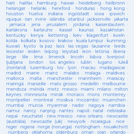
haiti
·
halifax
·
hamburg
·
hawaii
·
heidelberg
·
heilbronn
·
helsingør
·
helsinki
·
hereford
·
honduras
·
hong kong
·
houston
·
huelva
·
indiana
·
ingolstadt
·
iowa
·
ipswich
·
iquique
·
iran
·
irvine
·
islàndia
·
istanbul
·
jacksonville
·
jakarta
·
jamaica
·
jena
·
jerusalem
·
jordania
·
kaiserslautern
·
karlskrona
·
karlsruhe
·
kassel
·
kaunas
·
kazakhstan
·
kentucky
·
kenya
·
kettering
·
kiev
·
klagenfurt
·
koeln
·
kolda
·
kolkata
·
kosovo
·
krakow
·
kuala lumpur
·
kunming
·
kuwait
·
kyoto
·
la paz
·
laos
·
las vegas
·
lausanne
·
leeds
·
leicester
·
leiden
·
leipzig
·
lelystad
·
leon
·
letònia
·
liberia
·
liege
·
lille
·
lima
·
limerick
·
lincoln
·
lisboa
·
liverpool
·
ljubljana
·
london
·
los angeles
·
lublin
·
lugano
·
luleå
(norrland)
·
luxemburg
·
lviv
·
lyon
·
macau
·
madagascar
·
madrid
·
maine
·
mainz
·
malabo
·
malaga
·
maldives
·
mallorca
·
malta
·
manchester
·
mannheim
·
maracay
·
maringá
·
marseille
·
mato grosso
·
medellín
·
melbourne
·
mendoza
·
mérida
·
metz
·
mexico
·
miami
·
milano
·
milton
keynes
·
minnesota
·
minsk
·
monaco
·
mons
·
monterrey
·
montpellier
·
montreal
·
moskva
·
mozambic
·
muenchen
·
mumbai
·
murcia
·
myanmar
·
nador
·
nagoya
·
namibia
·
namur
·
nancy
·
nanjing
·
nantes
·
napoli
·
natal
·
nebraska
·
nepal
·
neuchatel
·
new mexico
·
new orleans
·
newcastle
(austràlia)
·
newcastle (uk)
·
newyork
·
nicaragua
·
nice
·
niger
·
nigeria
·
norge (noruega)
·
nottingham
·
nouakchott
·
nürnberg
·
oklahoma
·
oldenburg
·
oman
·
oran
·
orlando
·