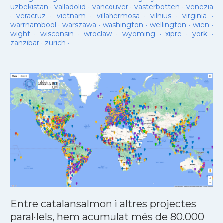
uzbekistan
·
valladolid
·
vancouver
·
vasterbotten
·
venezia
·
veracruz
·
vietnam
·
villahermosa
·
vilnius
·
virginia
·
warrnambool
·
warszawa
·
washington
·
wellington
·
wien
·
wight
·
wisconsin
·
wroclaw
·
wyoming
·
xipre
·
york
·
zanzibar
·
zurich
·
Entre catalansalmon i altres projectes
paral·lels, hem acumulat més de 80.000