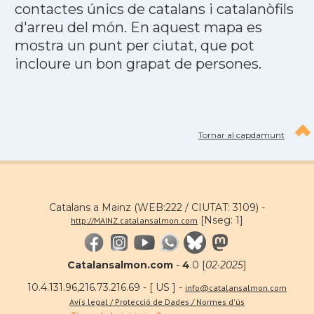
contactes únics de catalans i catalanòfils
d'arreu del món. En aquest mapa es
mostra un punt per ciutat, que pot
incloure un bon grapat de persones.
Tornar al capdamunt
Catalans a Mainz (WEB:222 / CIUTAT: 3109) -
[Nseg: 1]
http://MAINZ.catalansalmon.com
Catalansalmon.com
-
4
.0 [
02·2025
]
10.4.131.96,216.73.216.69 - [ US ] -
info@catalansalmon.com
Avís legal / Protecció de Dades / Normes d'ús