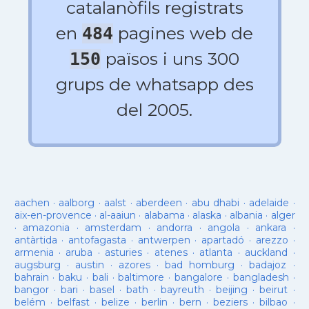
catalanòfils registrats
en
pagines web de
484
països i uns 300
150
grups de whatsapp des
del 2005.
aachen
·
aalborg
·
aalst
·
aberdeen
·
abu dhabi
·
adelaide
·
aix-en-provence
·
al-aaiun
·
alabama
·
alaska
·
albania
·
alger
·
amazonia
·
amsterdam
·
andorra
·
angola
·
ankara
·
antàrtida
·
antofagasta
·
antwerpen
·
apartadó
·
arezzo
·
armenia
·
aruba
·
asturies
·
atenes
·
atlanta
·
auckland
·
augsburg
·
austin
·
azores
·
bad homburg
·
badajoz
·
bahrain
·
baku
·
bali
·
baltimore
·
bangalore
·
bangladesh
·
bangor
·
bari
·
basel
·
bath
·
bayreuth
·
beijing
·
beirut
·
belém
·
belfast
·
belize
·
berlin
·
bern
·
beziers
·
bilbao
·