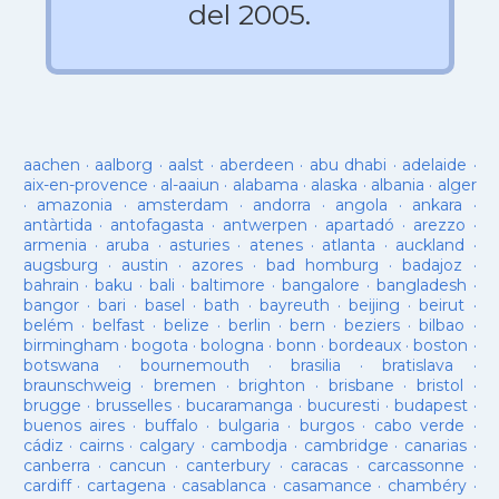
del 2005.
aachen
·
aalborg
·
aalst
·
aberdeen
·
abu dhabi
·
adelaide
·
aix-en-provence
·
al-aaiun
·
alabama
·
alaska
·
albania
·
alger
·
amazonia
·
amsterdam
·
andorra
·
angola
·
ankara
·
antàrtida
·
antofagasta
·
antwerpen
·
apartadó
·
arezzo
·
armenia
·
aruba
·
asturies
·
atenes
·
atlanta
·
auckland
·
augsburg
·
austin
·
azores
·
bad homburg
·
badajoz
·
bahrain
·
baku
·
bali
·
baltimore
·
bangalore
·
bangladesh
·
bangor
·
bari
·
basel
·
bath
·
bayreuth
·
beijing
·
beirut
·
belém
·
belfast
·
belize
·
berlin
·
bern
·
beziers
·
bilbao
·
birmingham
·
bogota
·
bologna
·
bonn
·
bordeaux
·
boston
·
botswana
·
bournemouth
·
brasilia
·
bratislava
·
braunschweig
·
bremen
·
brighton
·
brisbane
·
bristol
·
brugge
·
brusselles
·
bucaramanga
·
bucuresti
·
budapest
·
buenos aires
·
buffalo
·
bulgaria
·
burgos
·
cabo verde
·
cádiz
·
cairns
·
calgary
·
cambodja
·
cambridge
·
canarias
·
canberra
·
cancun
·
canterbury
·
caracas
·
carcassonne
·
cardiff
·
cartagena
·
casablanca
·
casamance
·
chambéry
·