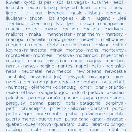
kuwait
·
kyoto
·
la paz
·
laos
·
las vegas
·
lausanne
·
leeds
·
leicester
·
leiden
·
leipzig
·
lelystad
·
leon
·
letònia
·
liberia
·
liege
·
lille
·
lima
·
limerick
·
lincoln
·
lisboa
·
liverpool
·
ljubljana
·
london
·
los angeles
·
lublin
·
lugano
·
luleå
(norrland)
·
luxemburg
·
lviv
·
lyon
·
macau
·
madagascar
·
madrid
·
maine
·
mainz
·
malabo
·
malaga
·
maldives
·
mallorca
·
malta
·
manchester
·
mannheim
·
maracay
·
maringá
·
marseille
·
mato grosso
·
medellín
·
melbourne
·
mendoza
·
mérida
·
metz
·
mexico
·
miami
·
milano
·
milton
keynes
·
minnesota
·
minsk
·
monaco
·
mons
·
monterrey
·
montpellier
·
montreal
·
moskva
·
mozambic
·
muenchen
·
mumbai
·
murcia
·
myanmar
·
nador
·
nagoya
·
namibia
·
namur
·
nancy
·
nanjing
·
nantes
·
napoli
·
natal
·
nebraska
·
nepal
·
neuchatel
·
new mexico
·
new orleans
·
newcastle
(austràlia)
·
newcastle (uk)
·
newyork
·
nicaragua
·
nice
·
niger
·
nigeria
·
norge (noruega)
·
nottingham
·
nouakchott
·
nürnberg
·
oklahoma
·
oldenburg
·
oman
·
oran
·
orlando
·
osaka
·
ottawa
·
ouagadougou
·
oxford
·
padova
·
pakistan
·
palestine
·
pamplona iruña
·
panama
·
papua nova guinea
·
paraguay
·
parana
·
paraty
·
paris
·
patagonia
·
perpinya
·
perth
·
philadelphia
·
phoenix
·
pilipinas
·
portland
·
porto
·
porto alegre
·
portsmouth
·
praha
·
providence
·
puebla
·
puerto montt
·
puerto rico
·
punta cana
·
qatar
·
qingdao
·
quebec
·
queenstown
·
querétaro
·
quito
·
rabat
·
rd congo
·
reading
·
recife
·
reims
·
rennes
·
reno
·
republica