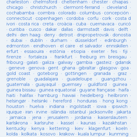
charleston
·
chelmsford
·
cheltenham
·
chester
·
chiapas
·
chicago
·
christchurch
·
clermont-ferrand
·
cleveland
·
cochabamba
·
coimbra
·
colorado
·
columbus
·
concepción
·
connecticut
·
copenhagen
·
cordoba
·
corfu
·
cork
·
costa d
ivori
·
costa rica
·
creta
·
croàcia
·
cuba
·
cuernavaca
·
curicó
·
curitiba
·
cusco
·
dakar
·
dallas
·
darmstadt
·
davis
·
delft
·
delhi
·
den haag
·
derry
·
detroit
·
dnipropetrovsk
·
donostia
·
dubai
·
dublín
·
durham
·
düsseldorf
·
edinburgh
·
edmonton
·
eindhoven
·
el caire
·
el salvador
·
enniskillen
·
erfurt
·
essaouira
·
estònia
·
etiopia
·
exeter
·
fes
·
fiji
·
firenze
·
fortaleza
·
frankfurt
·
freiburg im breisgau
·
fribourg
·
galati
·
galiza
·
galway
·
gambia
·
gasteiz
·
gdansk
·
geneve
·
genova
·
gent
·
ghana
·
gibraltar
·
glasgow
·
goa
·
gold coast
·
goteborg
·
gottingen
·
granada
·
graz
·
grenoble
·
guadalajara
·
guadeloupe
·
guangzhou
·
guatemala
·
guayaquil
·
guernsey
·
guildford
·
guinea
·
guinea bissau
·
guinea equatorial
·
guyane française
·
haifa
·
haiti
·
halifax
·
hamburg
·
hawaii
·
heidelberg
·
heilbronn
·
helsingør
·
helsinki
·
hereford
·
honduras
·
hong kong
·
houston
·
huelva
·
indiana
·
ingolstadt
·
iowa
·
ipswich
·
iquique
·
iran
·
irvine
·
islàndia
·
istanbul
·
jacksonville
·
jakarta
·
jamaica
·
jena
·
jerusalem
·
jordania
·
kaiserslautern
·
karlskrona
·
karlsruhe
·
kassel
·
kaunas
·
kazakhstan
·
kentucky
·
kenya
·
kettering
·
kiev
·
klagenfurt
·
koeln
·
kolda
·
kolkata
·
kosovo
·
krakow
·
kuala lumpur
·
kunming
·