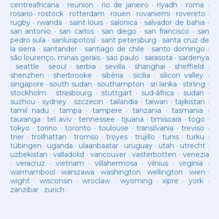
centreafricana
·
reunion
·
rio de janeiro
·
riyadh
·
roma
·
rosario
·
rostock
·
rotterdam
·
rouen
·
rovaniemi
·
rovereto
·
rugby
·
rwanda
·
saint louis
·
salonica
·
salvador de bahia
·
san antonio
·
san carlos
·
san diego
·
san francisco
·
san
pedro sula
·
sanluispotosí
·
sant petersburg
·
santa cruz de
la sierra
·
santander
·
santiago de chile
·
santo domingo
·
são lourenço, minas gerais
·
sao paulo
·
sarasota
·
sardenya
·
seattle
·
seoul
·
serbia
·
sevilla
·
shanghai
·
sheffield
·
shenzhen
·
sherbrooke
·
sibèria
·
sicilia
·
silicon valley
·
singapore
·
south sudan
·
southampton
·
sri lanka
·
stirling
·
stockholm
·
strasbourg
·
stuttgart
·
sud-âfrica
·
sudan
·
suzhou
·
sydney
·
szczecin
·
tailandia
·
taiwan
·
tajikistan
·
tamil nadu
·
tampa
·
tampere
·
tanzania
·
tasmania
·
tauranga
·
tel aviv
·
tennessee
·
tijuana
·
timisoara
·
togo
·
tokyo
·
torino
·
toronto
·
toulouse
·
transilvania
·
treviso
·
trier
·
trollhattan
·
tromso
·
troyes
·
trujillo
·
tunis
·
turku
·
tübingen
·
uganda
·
ulaanbaatar
·
uruguay
·
utah
·
utrecht
·
uzbekistan
·
valladolid
·
vancouver
·
vasterbotten
·
venezia
·
veracruz
·
vietnam
·
villahermosa
·
vilnius
·
virginia
·
warrnambool
·
warszawa
·
washington
·
wellington
·
wien
·
wight
·
wisconsin
·
wroclaw
·
wyoming
·
xipre
·
york
·
zanzibar
·
zurich
·