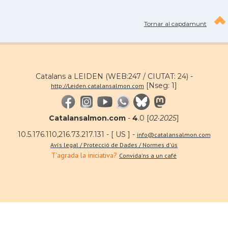
Tornar al capdamunt
Catalans a LEIDEN (WEB:247 / CIUTAT: 24) -
[Nseg: 1]
http://Leiden.catalansalmon.com
Catalansalmon.com
-
4
.0 [
02·2025
]
10.5.176.110,216.73.217.131 - [ US ] -
info@catalansalmon.com
Avís legal / Protecció de Dades / Normes d'ús
T'agrada la iniciativa?
Convida'ns a un café