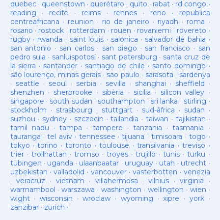
quebec
·
queenstown
·
querétaro
·
quito
·
rabat
·
rd congo
·
reading
·
recife
·
reims
·
rennes
·
reno
·
republica
centreafricana
·
reunion
·
rio de janeiro
·
riyadh
·
roma
·
rosario
·
rostock
·
rotterdam
·
rouen
·
rovaniemi
·
rovereto
·
rugby
·
rwanda
·
saint louis
·
salonica
·
salvador de bahia
·
san antonio
·
san carlos
·
san diego
·
san francisco
·
san
pedro sula
·
sanluispotosí
·
sant petersburg
·
santa cruz de
la sierra
·
santander
·
santiago de chile
·
santo domingo
·
são lourenço, minas gerais
·
sao paulo
·
sarasota
·
sardenya
·
seattle
·
seoul
·
serbia
·
sevilla
·
shanghai
·
sheffield
·
shenzhen
·
sherbrooke
·
sibèria
·
sicilia
·
silicon valley
·
singapore
·
south sudan
·
southampton
·
sri lanka
·
stirling
·
stockholm
·
strasbourg
·
stuttgart
·
sud-âfrica
·
sudan
·
suzhou
·
sydney
·
szczecin
·
tailandia
·
taiwan
·
tajikistan
·
tamil nadu
·
tampa
·
tampere
·
tanzania
·
tasmania
·
tauranga
·
tel aviv
·
tennessee
·
tijuana
·
timisoara
·
togo
·
tokyo
·
torino
·
toronto
·
toulouse
·
transilvania
·
treviso
·
trier
·
trollhattan
·
tromso
·
troyes
·
trujillo
·
tunis
·
turku
·
tübingen
·
uganda
·
ulaanbaatar
·
uruguay
·
utah
·
utrecht
·
uzbekistan
·
valladolid
·
vancouver
·
vasterbotten
·
venezia
·
veracruz
·
vietnam
·
villahermosa
·
vilnius
·
virginia
·
warrnambool
·
warszawa
·
washington
·
wellington
·
wien
·
wight
·
wisconsin
·
wroclaw
·
wyoming
·
xipre
·
york
·
zanzibar
·
zurich
·