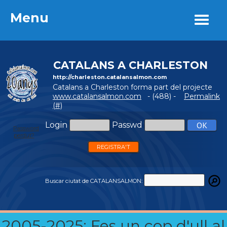
Menu
Menu
CATALANS A CHARLESTON
http://charleston.catalansalmon.com
Catalans a Charleston forma part del projecte
www.catalansalmon.com
- (488) -
Permalink
(#)
Login
Passwd
Password
perdut?
REGISTRA'T
Buscar ciutat de CATALANSALMON:
2005-2025: Fes un cop d'ull al