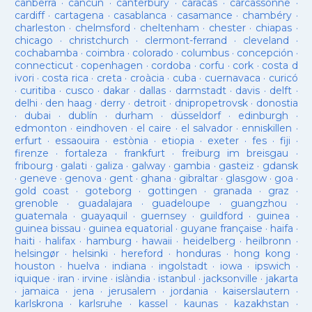
canberra
·
cancun
·
canterbury
·
caracas
·
carcassonne
·
cardiff
·
cartagena
·
casablanca
·
casamance
·
chambéry
·
charleston
·
chelmsford
·
cheltenham
·
chester
·
chiapas
·
chicago
·
christchurch
·
clermont-ferrand
·
cleveland
·
cochabamba
·
coimbra
·
colorado
·
columbus
·
concepción
·
connecticut
·
copenhagen
·
cordoba
·
corfu
·
cork
·
costa d
ivori
·
costa rica
·
creta
·
croàcia
·
cuba
·
cuernavaca
·
curicó
·
curitiba
·
cusco
·
dakar
·
dallas
·
darmstadt
·
davis
·
delft
·
delhi
·
den haag
·
derry
·
detroit
·
dnipropetrovsk
·
donostia
·
dubai
·
dublín
·
durham
·
düsseldorf
·
edinburgh
·
edmonton
·
eindhoven
·
el caire
·
el salvador
·
enniskillen
·
erfurt
·
essaouira
·
estònia
·
etiopia
·
exeter
·
fes
·
fiji
·
firenze
·
fortaleza
·
frankfurt
·
freiburg im breisgau
·
fribourg
·
galati
·
galiza
·
galway
·
gambia
·
gasteiz
·
gdansk
·
geneve
·
genova
·
gent
·
ghana
·
gibraltar
·
glasgow
·
goa
·
gold coast
·
goteborg
·
gottingen
·
granada
·
graz
·
grenoble
·
guadalajara
·
guadeloupe
·
guangzhou
·
guatemala
·
guayaquil
·
guernsey
·
guildford
·
guinea
·
guinea bissau
·
guinea equatorial
·
guyane française
·
haifa
·
haiti
·
halifax
·
hamburg
·
hawaii
·
heidelberg
·
heilbronn
·
helsingør
·
helsinki
·
hereford
·
honduras
·
hong kong
·
houston
·
huelva
·
indiana
·
ingolstadt
·
iowa
·
ipswich
·
iquique
·
iran
·
irvine
·
islàndia
·
istanbul
·
jacksonville
·
jakarta
·
jamaica
·
jena
·
jerusalem
·
jordania
·
kaiserslautern
·
karlskrona
·
karlsruhe
·
kassel
·
kaunas
·
kazakhstan
·