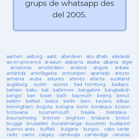
grups de whatsapp des
del 2005.
aachen
·
aalborg
·
aalst
·
aberdeen
·
abu dhabi
·
adelaide
·
aix-en-provence
·
al-aaiun
·
alabama
·
alaska
·
albania
·
alger
·
amazonia
·
amsterdam
·
andorra
·
angola
·
ankara
·
antàrtida
·
antofagasta
·
antwerpen
·
apartadó
·
arezzo
·
armenia
·
aruba
·
asturies
·
atenes
·
atlanta
·
auckland
·
augsburg
·
austin
·
azores
·
bad homburg
·
badajoz
·
bahrain
·
baku
·
bali
·
baltimore
·
bangalore
·
bangladesh
·
bangor
·
bari
·
basel
·
bath
·
bayreuth
·
beijing
·
beirut
·
belém
·
belfast
·
belize
·
berlin
·
bern
·
beziers
·
bilbao
·
birmingham
·
bogota
·
bologna
·
bonn
·
bordeaux
·
boston
·
botswana
·
bournemouth
·
brasilia
·
bratislava
·
braunschweig
·
bremen
·
brighton
·
brisbane
·
bristol
·
brugge
·
brusselles
·
bucaramanga
·
bucuresti
·
budapest
·
buenos aires
·
buffalo
·
bulgaria
·
burgos
·
cabo verde
·
cádiz
·
cairns
·
calgary
·
cambodja
·
cambridge
·
canarias
·