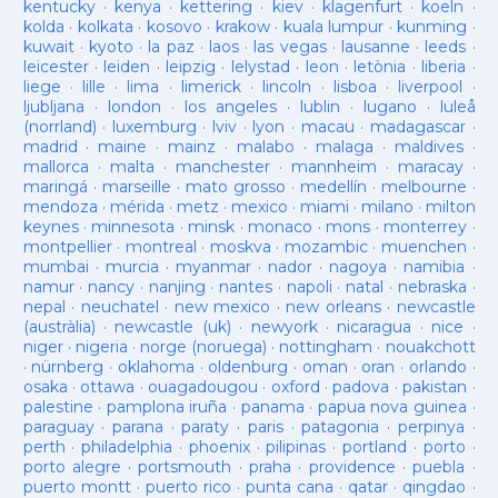
kentucky
·
kenya
·
kettering
·
kiev
·
klagenfurt
·
koeln
·
kolda
·
kolkata
·
kosovo
·
krakow
·
kuala lumpur
·
kunming
·
kuwait
·
kyoto
·
la paz
·
laos
·
las vegas
·
lausanne
·
leeds
·
leicester
·
leiden
·
leipzig
·
lelystad
·
leon
·
letònia
·
liberia
·
liege
·
lille
·
lima
·
limerick
·
lincoln
·
lisboa
·
liverpool
·
ljubljana
·
london
·
los angeles
·
lublin
·
lugano
·
luleå
(norrland)
·
luxemburg
·
lviv
·
lyon
·
macau
·
madagascar
·
madrid
·
maine
·
mainz
·
malabo
·
malaga
·
maldives
·
mallorca
·
malta
·
manchester
·
mannheim
·
maracay
·
maringá
·
marseille
·
mato grosso
·
medellín
·
melbourne
·
mendoza
·
mérida
·
metz
·
mexico
·
miami
·
milano
·
milton
keynes
·
minnesota
·
minsk
·
monaco
·
mons
·
monterrey
·
montpellier
·
montreal
·
moskva
·
mozambic
·
muenchen
·
mumbai
·
murcia
·
myanmar
·
nador
·
nagoya
·
namibia
·
namur
·
nancy
·
nanjing
·
nantes
·
napoli
·
natal
·
nebraska
·
nepal
·
neuchatel
·
new mexico
·
new orleans
·
newcastle
(austràlia)
·
newcastle (uk)
·
newyork
·
nicaragua
·
nice
·
niger
·
nigeria
·
norge (noruega)
·
nottingham
·
nouakchott
·
nürnberg
·
oklahoma
·
oldenburg
·
oman
·
oran
·
orlando
·
osaka
·
ottawa
·
ouagadougou
·
oxford
·
padova
·
pakistan
·
palestine
·
pamplona iruña
·
panama
·
papua nova guinea
·
paraguay
·
parana
·
paraty
·
paris
·
patagonia
·
perpinya
·
perth
·
philadelphia
·
phoenix
·
pilipinas
·
portland
·
porto
·
porto alegre
·
portsmouth
·
praha
·
providence
·
puebla
·
puerto montt
·
puerto rico
·
punta cana
·
qatar
·
qingdao
·