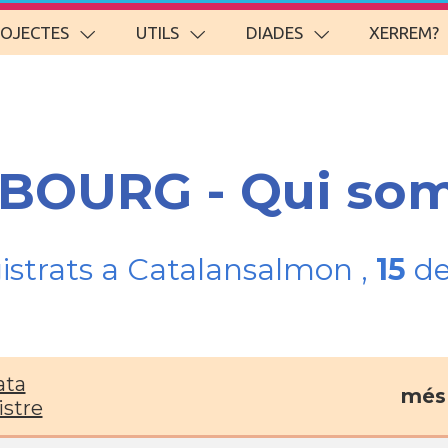
ROJECTES
UTILS
DIADES
XERREM?
IBOURG - Qui so
gistrats a Catalansalmon ,
15
de
ata
més 
istre