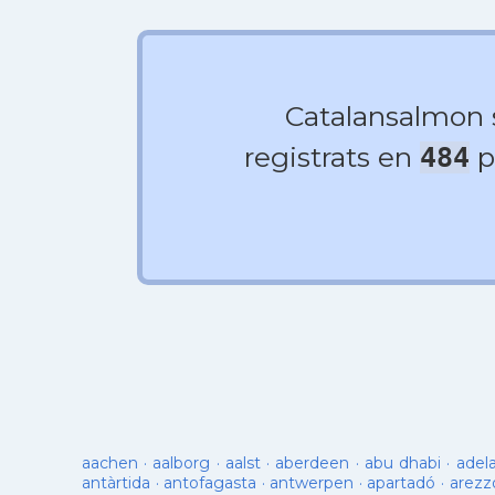
Catalansalmon
registrats en
p
484
aachen
·
aalborg
·
aalst
·
aberdeen
·
abu dhabi
·
adel
antàrtida
·
antofagasta
·
antwerpen
·
apartadó
·
arezz