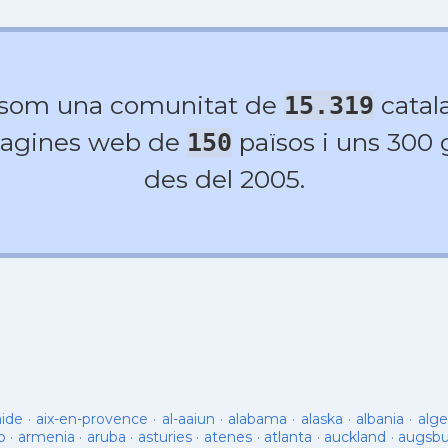
 som una comunitat de
catala
15.319
agines web de
països i uns 300
150
des del 2005.
aide
·
aix-en-provence
·
al-aaiun
·
alabama
·
alaska
·
albania
·
alge
o
·
armenia
·
aruba
·
asturies
·
atenes
·
atlanta
·
auckland
·
augsb