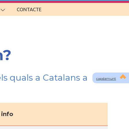
CONTACTE
m?
ls quals a Catalans a
capdamunt
info