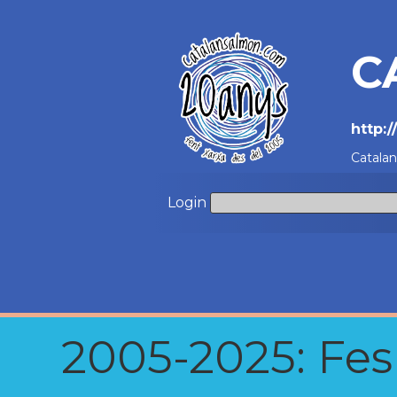
C
http:
Catala
Login
2005-2025: Fes u