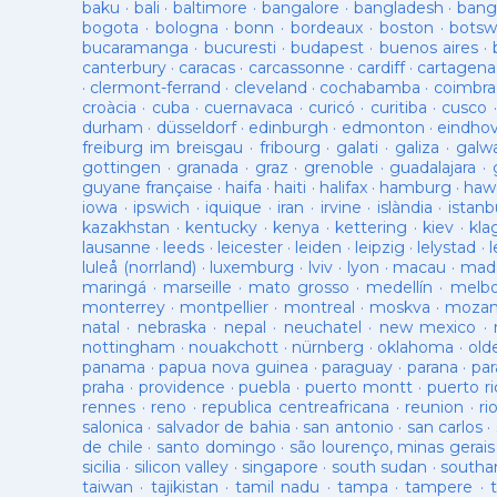
baku
·
bali
·
baltimore
·
bangalore
·
bangladesh
·
bang
bogota
·
bologna
·
bonn
·
bordeaux
·
boston
·
botsw
bucaramanga
·
bucuresti
·
budapest
·
buenos aires
·
canterbury
·
caracas
·
carcassonne
·
cardiff
·
cartagena
·
clermont-ferrand
·
cleveland
·
cochabamba
·
coimbra
croàcia
·
cuba
·
cuernavaca
·
curicó
·
curitiba
·
cusco
durham
·
düsseldorf
·
edinburgh
·
edmonton
·
eindho
freiburg im breisgau
·
fribourg
·
galati
·
galiza
·
galw
gottingen
·
granada
·
graz
·
grenoble
·
guadalajara
·
guyane française
·
haifa
·
haiti
·
halifax
·
hamburg
·
hawa
iowa
·
ipswich
·
iquique
·
iran
·
irvine
·
islàndia
·
istanb
kazakhstan
·
kentucky
·
kenya
·
kettering
·
kiev
·
kla
lausanne
·
leeds
·
leicester
·
leiden
·
leipzig
·
lelystad
·
luleå (norrland)
·
luxemburg
·
lviv
·
lyon
·
macau
·
mad
maringá
·
marseille
·
mato grosso
·
medellín
·
melb
monterrey
·
montpellier
·
montreal
·
moskva
·
mozam
natal
·
nebraska
·
nepal
·
neuchatel
·
new mexico
·
nottingham
·
nouakchott
·
nürnberg
·
oklahoma
·
old
panama
·
papua nova guinea
·
paraguay
·
parana
·
par
praha
·
providence
·
puebla
·
puerto montt
·
puerto ri
rennes
·
reno
·
republica centreafricana
·
reunion
·
ri
salonica
·
salvador de bahia
·
san antonio
·
san carlos
·
de chile
·
santo domingo
·
são lourenço, minas gerais
sicilia
·
silicon valley
·
singapore
·
south sudan
·
south
taiwan
·
tajikistan
·
tamil nadu
·
tampa
·
tampere
·