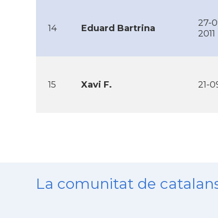
27-0
14
Eduard Bartrina
2011
15
Xavi F.
21-0
La comunitat de catala