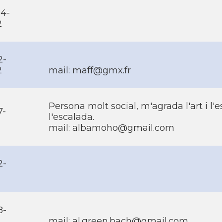
4-
2
2-
2
mail: maff@gmx.fr
Persona molt social, m'agrada l'art i l'
7-
l'escalada.
mail: albamoho@gmail.com
2-
8-
mail: al.green.bach@gmail.com