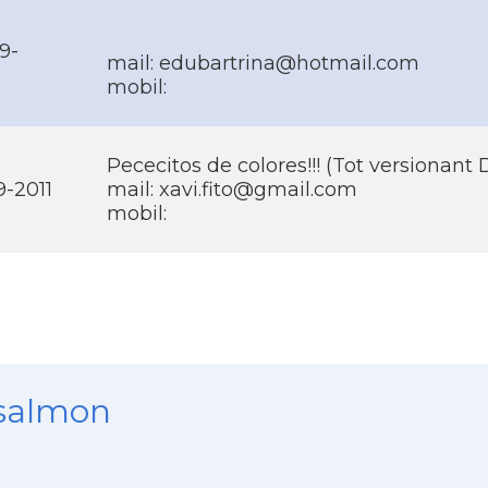
9-
mail: edubartrina@hotmail.com
mobil:
Pececitos de colores!!! (Tot versionan
9-2011
mail: xavi.fito@gmail.com
mobil:
nsalmon