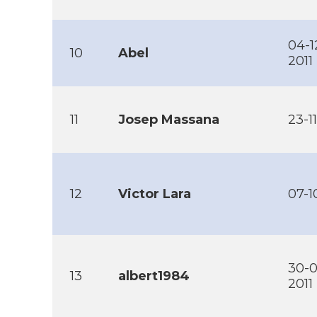
04-1
10
Abel
2011
11
Josep Massana
23-1
12
Victor Lara
07-1
30-0
13
albert1984
2011