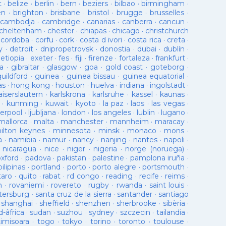
t
·
belize
·
berlin
·
bern
·
beziers
·
bilbao
·
birmingham
·
en
·
brighton
·
brisbane
·
bristol
·
brugge
·
brusselles
·
cambodja
·
cambridge
·
canarias
·
canberra
·
cancun
·
cheltenham
·
chester
·
chiapas
·
chicago
·
christchurch
·
cordoba
·
corfu
·
cork
·
costa d ivori
·
costa rica
·
creta
·
y
·
detroit
·
dnipropetrovsk
·
donostia
·
dubai
·
dublín
·
·
etiopia
·
exeter
·
fes
·
fiji
·
firenze
·
fortaleza
·
frankfurt
·
a
·
gibraltar
·
glasgow
·
goa
·
gold coast
·
goteborg
·
guildford
·
guinea
·
guinea bissau
·
guinea equatorial
·
as
·
hong kong
·
houston
·
huelva
·
indiana
·
ingolstadt
·
aiserslautern
·
karlskrona
·
karlsruhe
·
kassel
·
kaunas
·
·
kunming
·
kuwait
·
kyoto
·
la paz
·
laos
·
las vegas
·
verpool
·
ljubljana
·
london
·
los angeles
·
lublin
·
lugano
·
mallorca
·
malta
·
manchester
·
mannheim
·
maracay
·
ilton keynes
·
minnesota
·
minsk
·
monaco
·
mons
·
a
·
namibia
·
namur
·
nancy
·
nanjing
·
nantes
·
napoli
·
·
nicaragua
·
nice
·
niger
·
nigeria
·
norge (noruega)
·
oxford
·
padova
·
pakistan
·
palestine
·
pamplona iruña
·
pilipinas
·
portland
·
porto
·
porto alegre
·
portsmouth
·
taro
·
quito
·
rabat
·
rd congo
·
reading
·
recife
·
reims
·
n
·
rovaniemi
·
rovereto
·
rugby
·
rwanda
·
saint louis
·
tersburg
·
santa cruz de la sierra
·
santander
·
santiago
·
shanghai
·
sheffield
·
shenzhen
·
sherbrooke
·
sibèria
·
d-âfrica
·
sudan
·
suzhou
·
sydney
·
szczecin
·
tailandia
·
timisoara
·
togo
·
tokyo
·
torino
·
toronto
·
toulouse
·