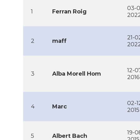
03-0
1
Ferran Roig
202
21-0
2
maff
202
12-0
3
Alba Morell Hom
2016
02-1
4
Marc
2015
19-0
5
Albert Bach
2015