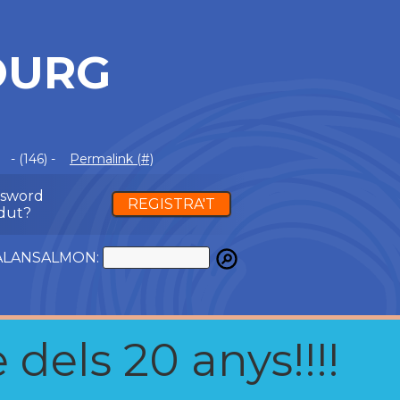
OURG
- (146) -
Permalink (#)
ssword
REGISTRA'T
dut?
ATALANSALMON:
 dels 20 anys!!!!