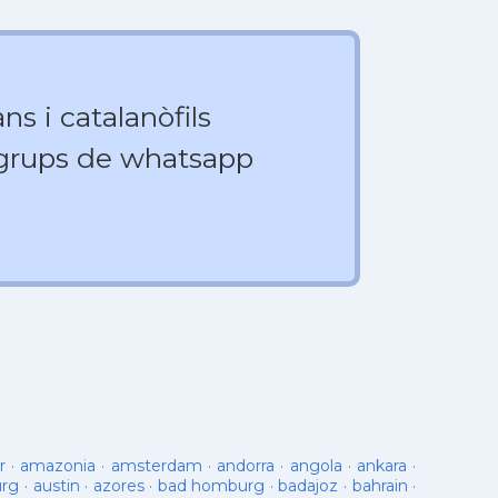
ns i catalanòfils
 grups de whatsapp
r
·
amazonia
·
amsterdam
·
andorra
·
angola
·
ankara
·
urg
·
austin
·
azores
·
bad homburg
·
badajoz
·
bahrain
·