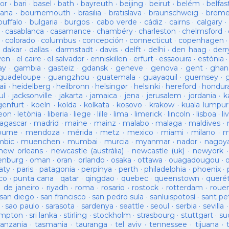
or
·
bari
·
basel
·
bath
·
bayreuth
·
beijing
·
beirut
·
belém
·
belfas
ana
·
bournemouth
·
brasilia
·
bratislava
·
braunschweig
·
brem
buffalo
·
bulgaria
·
burgos
·
cabo verde
·
cádiz
·
cairns
·
calgary
·
·
casablanca
·
casamance
·
chambéry
·
charleston
·
chelmsford
·
·
colorado
·
columbus
·
concepción
·
connecticut
·
copenhagen
·
dakar
·
dallas
·
darmstadt
·
davis
·
delft
·
delhi
·
den haag
·
derr
ven
·
el caire
·
el salvador
·
enniskillen
·
erfurt
·
essaouira
·
estònia
ay
·
gambia
·
gasteiz
·
gdansk
·
geneve
·
genova
·
gent
·
ghan
guadeloupe
·
guangzhou
·
guatemala
·
guayaquil
·
guernsey
·
ii
·
heidelberg
·
heilbronn
·
helsingør
·
helsinki
·
hereford
·
hondur
ul
·
jacksonville
·
jakarta
·
jamaica
·
jena
·
jerusalem
·
jordania
·
k
genfurt
·
koeln
·
kolda
·
kolkata
·
kosovo
·
krakow
·
kuala lumpur
leon
·
letònia
·
liberia
·
liege
·
lille
·
lima
·
limerick
·
lincoln
·
lisboa
·
li
agascar
·
madrid
·
maine
·
mainz
·
malabo
·
malaga
·
maldives
·
ourne
·
mendoza
·
mérida
·
metz
·
mexico
·
miami
·
milano
·
m
bic
·
muenchen
·
mumbai
·
murcia
·
myanmar
·
nador
·
nagoy
new orleans
·
newcastle (austràlia)
·
newcastle (uk)
·
newyork
enburg
·
oman
·
oran
·
orlando
·
osaka
·
ottawa
·
ouagadougou
·
aty
·
paris
·
patagonia
·
perpinya
·
perth
·
philadelphia
·
phoenix
·
co
·
punta cana
·
qatar
·
qingdao
·
quebec
·
queenstown
·
queré
o de janeiro
·
riyadh
·
roma
·
rosario
·
rostock
·
rotterdam
·
roue
san diego
·
san francisco
·
san pedro sula
·
sanluispotosí
·
sant pe
·
sao paulo
·
sarasota
·
sardenya
·
seattle
·
seoul
·
serbia
·
sevilla
ampton
·
sri lanka
·
stirling
·
stockholm
·
strasbourg
·
stuttgart
·
su
tanzania
·
tasmania
·
tauranga
·
tel aviv
·
tennessee
·
tijuana
·