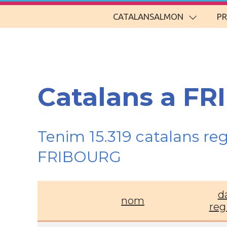
CATALANSALMON
P
Catalans a FR
Tenim 15.319 catalans re
FRIBOURG
d
nom
reg