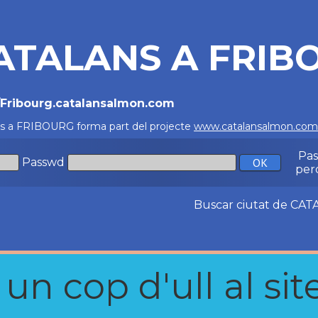
ATALANS A FRIB
//Fribourg.catalansalmon.com
ns a FRIBOURG forma part del projecte
www.catalansalmon.com
Pa
Passwd
per
Buscar ciutat de C
n cop d'ull al site