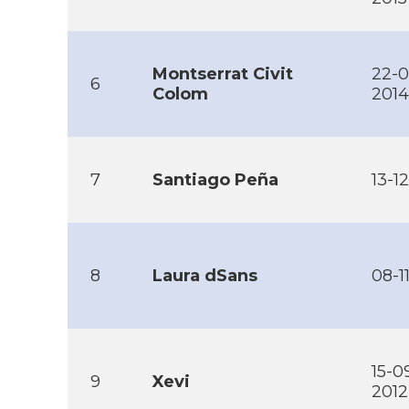
Montserrat Civit
22-0
6
Colom
2014
7
Santiago Peña
13-1
8
Laura dSans
08-1
15-0
9
Xevi
2012