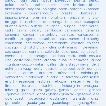
bangor
·
bari
·
basel
·
bath
·
bayreuth
·
beijing
·
beirut
·
belém
·
belfast
·
belize
·
berlin
·
bern
·
beziers
·
bilbao
·
birmingham
·
bogota
·
bologna
·
bonn
·
bordeaux
·
boston
·
botswana
·
bournemouth
·
brasilia
·
bratislava
·
braunschweig
·
bremen
·
brighton
·
brisbane
·
bristol
·
brugge
·
brusselles
·
bucaramanga
·
bucuresti
·
budapest
·
buenos aires
·
buffalo
·
bulgaria
·
burgos
·
cabo verde
·
cádiz
·
cairns
·
calgary
·
cambodja
·
cambridge
·
canarias
·
canberra
·
cancun
·
canterbury
·
caracas
·
carcassonne
·
cardiff
·
cartagena
·
casablanca
·
casamance
·
chambéry
·
charleston
·
chelmsford
·
cheltenham
·
chester
·
chiapas
·
chicago
·
christchurch
·
clermont-ferrand
·
cleveland
·
cochabamba
·
coimbra
·
colorado
·
columbus
·
concepción
·
connecticut
·
copenhagen
·
cordoba
·
corfu
·
cork
·
costa d
ivori
·
costa rica
·
creta
·
croàcia
·
cuba
·
cuernavaca
·
curicó
·
curitiba
·
cusco
·
dakar
·
dallas
·
darmstadt
·
davis
·
delft
·
delhi
·
den haag
·
derry
·
detroit
·
dnipropetrovsk
·
donostia
·
dubai
·
dublín
·
durham
·
düsseldorf
·
edinburgh
·
edmonton
·
eindhoven
·
el caire
·
el salvador
·
enniskillen
·
erfurt
·
essaouira
·
estònia
·
etiopia
·
exeter
·
fes
·
fiji
·
firenze
·
fortaleza
·
frankfurt
·
freiburg im breisgau
·
fribourg
·
galati
·
galiza
·
galway
·
gambia
·
gasteiz
·
gdansk
·
geneve
·
genova
·
gent
·
ghana
·
gibraltar
·
glasgow
·
goa
·
gold coast
·
goteborg
·
gottingen
·
granada
·
graz
·
grenoble
·
guadalajara
·
guadeloupe
·
guangzhou
·