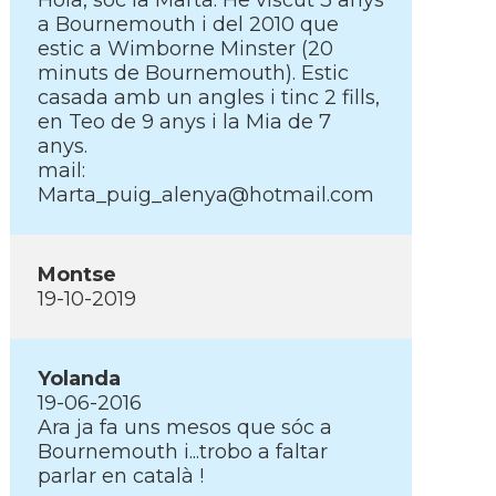
Hola, soc la Marta. He viscut 3 anys
a Bournemouth i del 2010 que
estic a Wimborne Minster (20
minuts de Bournemouth). Estic
casada amb un angles i tinc 2 fills,
en Teo de 9 anys i la Mia de 7
anys.
mail:
Marta_puig_alenya@hotmail.com
Montse
19-10-2019
Yolanda
19-06-2016
Ara ja fa uns mesos que sóc a
Bournemouth i...trobo a faltar
parlar en català !