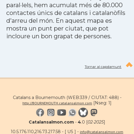
paral·lels, hem acumulat més de 80.000
contactes únics de catalans i catalanòfils
d'arreu del món. En aquest mapa es
mostra un punt per ciutat, que pot
incloure un bon grapat de persones.
Tornar al capdamunt
Catalans a Bournemouth (WEB:339 / CIUTAT: 488) -
[Nseg: 1]
http://BOURNEMOUTH.catalansalmon.com
Catalansalmon.com
-
4
.0 [
02·2025
]
10.5.176.110,216.73.217.58 - [ US ] -
info@catalansalmon.com