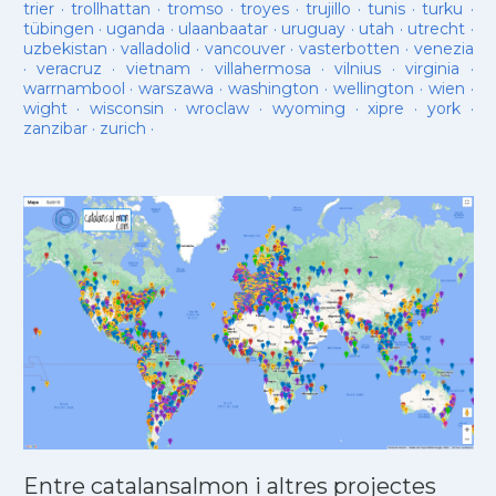
trier
·
trollhattan
·
tromso
·
troyes
·
trujillo
·
tunis
·
turku
·
tübingen
·
uganda
·
ulaanbaatar
·
uruguay
·
utah
·
utrecht
·
uzbekistan
·
valladolid
·
vancouver
·
vasterbotten
·
venezia
·
veracruz
·
vietnam
·
villahermosa
·
vilnius
·
virginia
·
warrnambool
·
warszawa
·
washington
·
wellington
·
wien
·
wight
·
wisconsin
·
wroclaw
·
wyoming
·
xipre
·
york
·
zanzibar
·
zurich
·
Entre catalansalmon i altres projectes