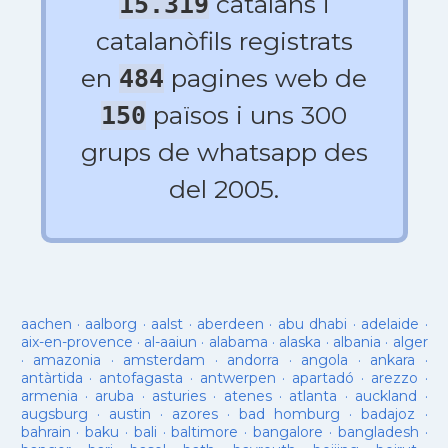
catalans i
15.319
catalanòfils registrats
en
pagines web de
484
països i uns 300
150
grups de whatsapp des
del 2005.
aachen
·
aalborg
·
aalst
·
aberdeen
·
abu dhabi
·
adelaide
·
aix-en-provence
·
al-aaiun
·
alabama
·
alaska
·
albania
·
alger
·
amazonia
·
amsterdam
·
andorra
·
angola
·
ankara
·
antàrtida
·
antofagasta
·
antwerpen
·
apartadó
·
arezzo
·
armenia
·
aruba
·
asturies
·
atenes
·
atlanta
·
auckland
·
augsburg
·
austin
·
azores
·
bad homburg
·
badajoz
·
bahrain
·
baku
·
bali
·
baltimore
·
bangalore
·
bangladesh
·