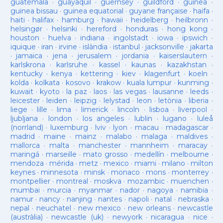
guatemala
·
guayaquil
·
guernsey
·
guildford
·
guinea
·
guinea bissau
·
guinea equatorial
·
guyane française
·
haifa
·
haiti
·
halifax
·
hamburg
·
hawaii
·
heidelberg
·
heilbronn
·
helsingør
·
helsinki
·
hereford
·
honduras
·
hong kong
·
houston
·
huelva
·
indiana
·
ingolstadt
·
iowa
·
ipswich
·
iquique
·
iran
·
irvine
·
islàndia
·
istanbul
·
jacksonville
·
jakarta
·
jamaica
·
jena
·
jerusalem
·
jordania
·
kaiserslautern
·
karlskrona
·
karlsruhe
·
kassel
·
kaunas
·
kazakhstan
·
kentucky
·
kenya
·
kettering
·
kiev
·
klagenfurt
·
koeln
·
kolda
·
kolkata
·
kosovo
·
krakow
·
kuala lumpur
·
kunming
·
kuwait
·
kyoto
·
la paz
·
laos
·
las vegas
·
lausanne
·
leeds
·
leicester
·
leiden
·
leipzig
·
lelystad
·
leon
·
letònia
·
liberia
·
liege
·
lille
·
lima
·
limerick
·
lincoln
·
lisboa
·
liverpool
·
ljubljana
·
london
·
los angeles
·
lublin
·
lugano
·
luleå
(norrland)
·
luxemburg
·
lviv
·
lyon
·
macau
·
madagascar
·
madrid
·
maine
·
mainz
·
malabo
·
malaga
·
maldives
·
mallorca
·
malta
·
manchester
·
mannheim
·
maracay
·
maringá
·
marseille
·
mato grosso
·
medellín
·
melbourne
·
mendoza
·
mérida
·
metz
·
mexico
·
miami
·
milano
·
milton
keynes
·
minnesota
·
minsk
·
monaco
·
mons
·
monterrey
·
montpellier
·
montreal
·
moskva
·
mozambic
·
muenchen
·
mumbai
·
murcia
·
myanmar
·
nador
·
nagoya
·
namibia
·
namur
·
nancy
·
nanjing
·
nantes
·
napoli
·
natal
·
nebraska
·
nepal
·
neuchatel
·
new mexico
·
new orleans
·
newcastle
(austràlia)
·
newcastle (uk)
·
newyork
·
nicaragua
·
nice
·