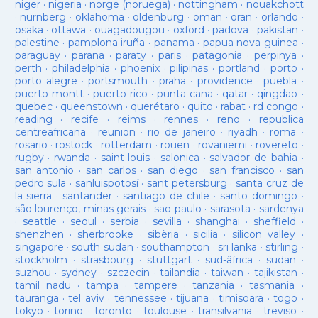
niger
·
nigeria
·
norge (noruega)
·
nottingham
·
nouakchott
·
nürnberg
·
oklahoma
·
oldenburg
·
oman
·
oran
·
orlando
·
osaka
·
ottawa
·
ouagadougou
·
oxford
·
padova
·
pakistan
·
palestine
·
pamplona iruña
·
panama
·
papua nova guinea
·
paraguay
·
parana
·
paraty
·
paris
·
patagonia
·
perpinya
·
perth
·
philadelphia
·
phoenix
·
pilipinas
·
portland
·
porto
·
porto alegre
·
portsmouth
·
praha
·
providence
·
puebla
·
puerto montt
·
puerto rico
·
punta cana
·
qatar
·
qingdao
·
quebec
·
queenstown
·
querétaro
·
quito
·
rabat
·
rd congo
·
reading
·
recife
·
reims
·
rennes
·
reno
·
republica
centreafricana
·
reunion
·
rio de janeiro
·
riyadh
·
roma
·
rosario
·
rostock
·
rotterdam
·
rouen
·
rovaniemi
·
rovereto
·
rugby
·
rwanda
·
saint louis
·
salonica
·
salvador de bahia
·
san antonio
·
san carlos
·
san diego
·
san francisco
·
san
pedro sula
·
sanluispotosí
·
sant petersburg
·
santa cruz de
la sierra
·
santander
·
santiago de chile
·
santo domingo
·
são lourenço, minas gerais
·
sao paulo
·
sarasota
·
sardenya
·
seattle
·
seoul
·
serbia
·
sevilla
·
shanghai
·
sheffield
·
shenzhen
·
sherbrooke
·
sibèria
·
sicilia
·
silicon valley
·
singapore
·
south sudan
·
southampton
·
sri lanka
·
stirling
·
stockholm
·
strasbourg
·
stuttgart
·
sud-âfrica
·
sudan
·
suzhou
·
sydney
·
szczecin
·
tailandia
·
taiwan
·
tajikistan
·
tamil nadu
·
tampa
·
tampere
·
tanzania
·
tasmania
·
tauranga
·
tel aviv
·
tennessee
·
tijuana
·
timisoara
·
togo
·
tokyo
·
torino
·
toronto
·
toulouse
·
transilvania
·
treviso
·