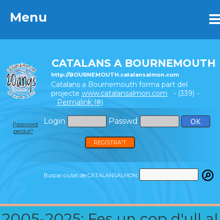
Menu
Menu
CATALANS A BOURNEMOUTH
http://BOURNEMOUTH.catalansalmon.com
Catalans a Bournemouth forma part del
projecte
www.catalansalmon.com
- (339) -
Permalink (#)
Login
Passwd
Password
perdut?
REGISTRA'T
Buscar ciutat de CATALANSALMON:
2005-2025: Fes un cop d'ull al