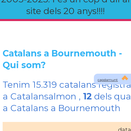
site dels 20 anys!!!!
Catalans a Bournemouth -
Qui som?
capdamunt
Tenim 15.319 catalans registra
a Catalansalmon ,
12
dels qua
a Catalans a Bournemouth
data