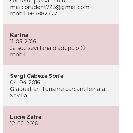
sobretot passar-ho bé
mail: prudent723@gmail.com
mobil: 667882772
Karina
11-05-2016
Ja soc sevillana d'adopció 😉
mobil:
Sergi Cabeza Soria
04-04-2016
Graduat en Turisme cercant feina a
Sevilla.
Lucí­a Zafra
12-02-2016