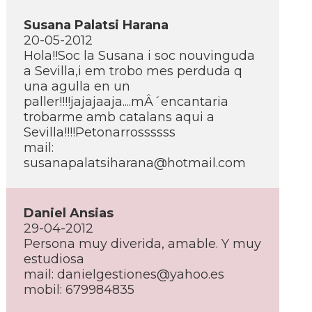
Susana Palatsi Harana
20-05-2012
Hola!!Soc la Susana i soc nouvinguda
a Sevilla,i em trobo mes perduda q
una agulla en un
paller!!!!jajajaaja....mÂ´encantaria
trobarme amb catalans aqui a
Sevilla!!!!Petonarrossssss
mail:
susanapalatsiharana@hotmail.com
Daniel Ansias
29-04-2012
Persona muy diverida, amable. Y muy
estudiosa
mail: danielgestiones@yahoo.es
mobil: 679984835