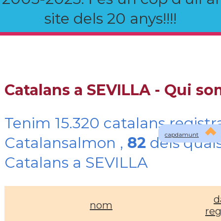
site dels 20 anys!!!!
Catalans a SEVILLA - Qui s
Tenim 15.320 catalans registr
capdamunt
Catalansalmon ,
82
dels quals
Catalans a SEVILLA
d
nom
reg