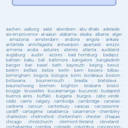
aachen
·
aalborg
·
aalst
·
aberdeen
·
abu dhabi
·
adelaide
·
aix-en-provence
·
al-aaiun
·
alabama
·
alaska
·
albania
·
alger
·
amazonia
·
amsterdam
·
andorra
·
angola
·
ankara
·
antàrtida
·
antofagasta
·
antwerpen
·
apartadó
·
arezzo
·
armenia
·
aruba
·
asturies
·
atenes
·
atlanta
·
auckland
·
augsburg
·
austin
·
azores
·
bad homburg
·
badajoz
·
bahrain
·
baku
·
bali
·
baltimore
·
bangalore
·
bangladesh
·
bangor
·
bari
·
basel
·
bath
·
bayreuth
·
beijing
·
beirut
·
belém
·
belfast
·
belize
·
berlin
·
bern
·
beziers
·
bilbao
·
birmingham
·
bogota
·
bologna
·
bonn
·
bordeaux
·
boston
·
botswana
·
bournemouth
·
brasilia
·
bratislava
·
braunschweig
·
bremen
·
brighton
·
brisbane
·
bristol
·
brugge
·
brusselles
·
bucaramanga
·
bucuresti
·
budapest
·
buenos aires
·
buffalo
·
bulgaria
·
burgos
·
cabo verde
·
cádiz
·
cairns
·
calgary
·
cambodja
·
cambridge
·
canarias
·
canberra
·
cancun
·
canterbury
·
caracas
·
carcassonne
·
cardiff
·
cartagena
·
casablanca
·
casamance
·
chambéry
·
charleston
·
chelmsford
·
cheltenham
·
chester
·
chiapas
·
chicago
·
christchurch
·
clermont-ferrand
·
cleveland
·
cochabamba
·
coimbra
·
colorado
·
columbus
·
concepción
·