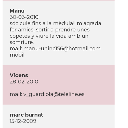
Manu
30-03-2010
sóc cule fins a la mèdula!! m'agrada
fer amics, sortir a prendre unes
copetes y viure la vida amb un
somriure.
mail: manu-uninc156@hotmail.com
mobil:
Vicens
28-02-2010
mail: v_guardiola@teleline.es
marc burnat
15-12-2009