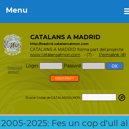
Menu
Menu
CATALANS A MADRID
http://madrid.catalansalmon.com
CATALANS A MADRID forma part del projecte
www.catalansalmon.com
- (7) -
Permalink (#)
Login
Passwd
Password
perdut?
REGISTRA'T
Buscar ciutat de CATALANSALMON:
2005-2025: Fes un cop d'ull al