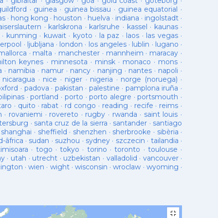
a
·
gibraltar
·
glasgow
·
goa
·
gold coast
·
goteborg
·
guildford
·
guinea
·
guinea bissau
·
guinea equatorial
·
as
·
hong kong
·
houston
·
huelva
·
indiana
·
ingolstadt
·
aiserslautern
·
karlskrona
·
karlsruhe
·
kassel
·
kaunas
·
·
kunming
·
kuwait
·
kyoto
·
la paz
·
laos
·
las vegas
·
verpool
·
ljubljana
·
london
·
los angeles
·
lublin
·
lugano
·
mallorca
·
malta
·
manchester
·
mannheim
·
maracay
·
ilton keynes
·
minnesota
·
minsk
·
monaco
·
mons
·
a
·
namibia
·
namur
·
nancy
·
nanjing
·
nantes
·
napoli
·
·
nicaragua
·
nice
·
niger
·
nigeria
·
norge (noruega)
·
oxford
·
padova
·
pakistan
·
palestine
·
pamplona iruña
·
pilipinas
·
portland
·
porto
·
porto alegre
·
portsmouth
·
taro
·
quito
·
rabat
·
rd congo
·
reading
·
recife
·
reims
·
n
·
rovaniemi
·
rovereto
·
rugby
·
rwanda
·
saint louis
·
tersburg
·
santa cruz de la sierra
·
santander
·
santiago
·
shanghai
·
sheffield
·
shenzhen
·
sherbrooke
·
sibèria
·
d-âfrica
·
sudan
·
suzhou
·
sydney
·
szczecin
·
tailandia
·
timisoara
·
togo
·
tokyo
·
torino
·
toronto
·
toulouse
·
ay
·
utah
·
utrecht
·
uzbekistan
·
valladolid
·
vancouver
·
lington
·
wien
·
wight
·
wisconsin
·
wroclaw
·
wyoming
·