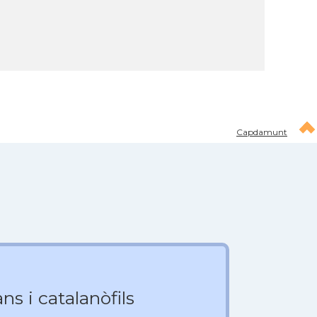
Capdamunt
ns i catalanòfils