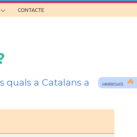
CONTACTE
?
s quals a Catalans a
capdamunt