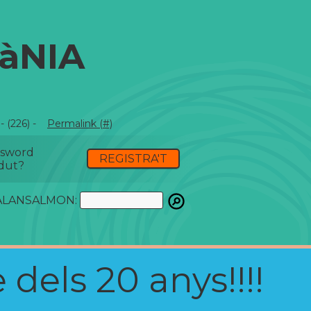
àNIA
 (226) -
Permalink (#)
ssword
REGISTRA'T
dut?
ATALANSALMON:
 dels 20 anys!!!!