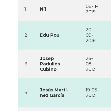
08-11-
1
Nil
2019
20-
2
Edu Pou
09-
2018
Josep
26-
3
Padullés
08-
Cubino
2013
Jesús Martí­
19-05-
4
nez Garcí­a
2013