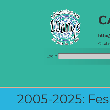
C
http:
Catala
Login
2005-2025: Fes u