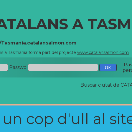
ATALANS A TASM
//Tasmania.catalansalmon.com
ns a Tasmània forma part del projecte
www.catalansalmon.com
-
Pa
Passwd
per
Buscar ciutat de C
n cop d'ull al site