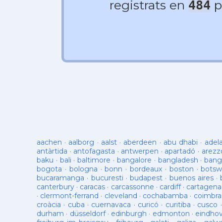
registrats en
p
484
aachen
·
aalborg
·
aalst
·
aberdeen
·
abu dhabi
·
adel
antàrtida
·
antofagasta
·
antwerpen
·
apartadó
·
arezz
baku
·
bali
·
baltimore
·
bangalore
·
bangladesh
·
bang
bogota
·
bologna
·
bonn
·
bordeaux
·
boston
·
botsw
bucaramanga
·
bucuresti
·
budapest
·
buenos aires
·
canterbury
·
caracas
·
carcassonne
·
cardiff
·
cartagena
·
clermont-ferrand
·
cleveland
·
cochabamba
·
coimbra
croàcia
·
cuba
·
cuernavaca
·
curicó
·
curitiba
·
cusco
durham
·
düsseldorf
·
edinburgh
·
edmonton
·
eindho