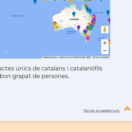
tes únics de catalans i catalanòfils
 bon grapat de persones.
Tornar al capdamunt