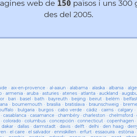
agines web de
països i uns 300
150
des del 2005.
aide
·
aix-en-provence
·
al-aaiun
·
alabama
·
alaska
·
albania
·
alge
o
·
armenia
·
aruba
·
asturies
·
atenes
·
atlanta
·
auckland
·
augsb
or
·
bari
·
basel
·
bath
·
bayreuth
·
beijing
·
beirut
·
belém
·
belfas
ana
·
bournemouth
·
brasilia
·
bratislava
·
braunschweig
·
brem
buffalo
·
bulgaria
·
burgos
·
cabo verde
·
cádiz
·
cairns
·
calgary
·
·
casablanca
·
casamance
·
chambéry
·
charleston
·
chelmsford
·
·
colorado
·
columbus
·
concepción
·
connecticut
·
copenhagen
·
dakar
·
dallas
·
darmstadt
·
davis
·
delft
·
delhi
·
den haag
·
derr
ven
·
el caire
·
el salvador
·
enniskillen
·
erfurt
·
essaouira
·
estònia