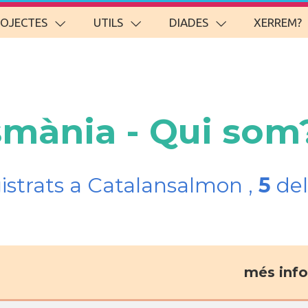
ROJECTES
UTILS
DIADES
XERREM?
smània - Qui som
gistrats a Catalansalmon ,
5
del
més info