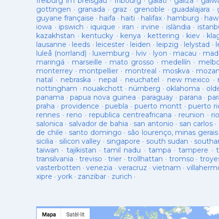
freiburg im breisgau
·
fribourg
·
galati
·
galiza
·
galw
gottingen
·
granada
·
graz
·
grenoble
·
guadalajara
·
guyane française
·
haifa
·
haiti
·
halifax
·
hamburg
·
hawa
iowa
·
ipswich
·
iquique
·
iran
·
irvine
·
islàndia
·
istanb
kazakhstan
·
kentucky
·
kenya
·
kettering
·
kiev
·
kla
lausanne
·
leeds
·
leicester
·
leiden
·
leipzig
·
lelystad
·
luleå (norrland)
·
luxemburg
·
lviv
·
lyon
·
macau
·
mad
maringá
·
marseille
·
mato grosso
·
medellín
·
melb
monterrey
·
montpellier
·
montreal
·
moskva
·
mozam
natal
·
nebraska
·
nepal
·
neuchatel
·
new mexico
·
nottingham
·
nouakchott
·
nürnberg
·
oklahoma
·
old
panama
·
papua nova guinea
·
paraguay
·
parana
·
par
praha
·
providence
·
puebla
·
puerto montt
·
puerto ri
rennes
·
reno
·
republica centreafricana
·
reunion
·
ri
salonica
·
salvador de bahia
·
san antonio
·
san carlos
·
de chile
·
santo domingo
·
são lourenço, minas gerais
sicilia
·
silicon valley
·
singapore
·
south sudan
·
south
taiwan
·
tajikistan
·
tamil nadu
·
tampa
·
tampere
·
transilvania
·
treviso
·
trier
·
trollhattan
·
tromso
·
troye
vasterbotten
·
venezia
·
veracruz
·
vietnam
·
villaherm
xipre
·
york
·
zanzibar
·
zurich
·