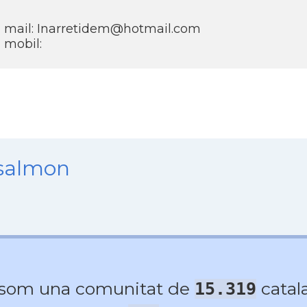
mail: Inarretidem@hotmail.com
mobil:
nsalmon
 som una comunitat de
catala
15.319