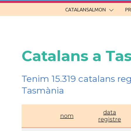
CATALANSALMON
P
Catalans a Ta
Tenim 15.319 catalans re
Tasmània
data
nom
registre