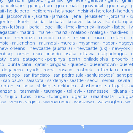
ay
·
gambia
·
gasteiz
·
gdansk
·
geneve
·
genova
·
gent
·
ghan
guadeloupe
·
guangzhou
·
guatemala
·
guayaquil
·
guernsey
·
ii
·
heidelberg
·
heilbronn
·
helsingør
·
helsinki
·
hereford
·
hondur
ul
·
jacksonville
·
jakarta
·
jamaica
·
jena
·
jerusalem
·
jordania
·
k
genfurt
·
koeln
·
kolda
·
kolkata
·
kosovo
·
krakow
·
kuala lumpur
leon
·
letònia
·
liberia
·
liege
·
lille
·
lima
·
limerick
·
lincoln
·
lisboa
·
li
agascar
·
madrid
·
maine
·
mainz
·
malabo
·
malaga
·
maldives
·
ourne
·
mendoza
·
mérida
·
metz
·
mexico
·
miami
·
milano
·
m
bic
·
muenchen
·
mumbai
·
murcia
·
myanmar
·
nador
·
nagoy
new orleans
·
newcastle (austràlia)
·
newcastle (uk)
·
newyork
enburg
·
oman
·
oran
·
orlando
·
osaka
·
ottawa
·
ouagadougou
·
aty
·
paris
·
patagonia
·
perpinya
·
perth
·
philadelphia
·
phoenix
·
co
·
punta cana
·
qatar
·
qingdao
·
quebec
·
queenstown
·
queré
o de janeiro
·
riyadh
·
roma
·
rosario
·
rostock
·
rotterdam
·
roue
san diego
·
san francisco
·
san pedro sula
·
sanluispotosí
·
sant pe
·
sao paulo
·
sarasota
·
sardenya
·
seattle
·
seoul
·
serbia
·
sevilla
ampton
·
sri lanka
·
stirling
·
stockholm
·
strasbourg
·
stuttgart
·
su
tanzania
·
tasmania
·
tauranga
·
tel aviv
·
tennessee
·
tijuana
·
s
·
trujillo
·
tunis
·
turku
·
tübingen
·
uganda
·
ulaanbaatar
·
urugu
osa
·
vilnius
·
virginia
·
warrnambool
·
warszawa
·
washington
·
wel