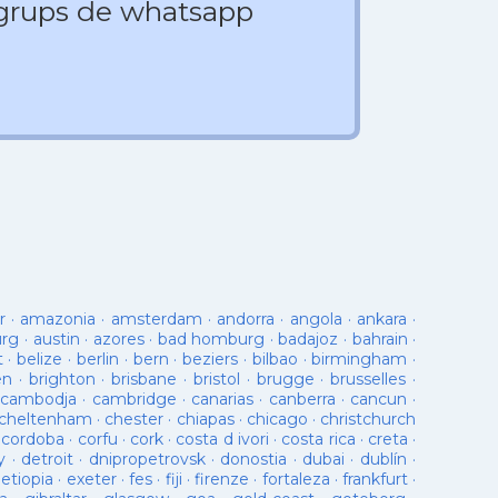
 grups de whatsapp
r
·
amazonia
·
amsterdam
·
andorra
·
angola
·
ankara
·
urg
·
austin
·
azores
·
bad homburg
·
badajoz
·
bahrain
·
t
·
belize
·
berlin
·
bern
·
beziers
·
bilbao
·
birmingham
·
en
·
brighton
·
brisbane
·
bristol
·
brugge
·
brusselles
·
cambodja
·
cambridge
·
canarias
·
canberra
·
cancun
·
cheltenham
·
chester
·
chiapas
·
chicago
·
christchurch
·
cordoba
·
corfu
·
cork
·
costa d ivori
·
costa rica
·
creta
·
y
·
detroit
·
dnipropetrovsk
·
donostia
·
dubai
·
dublín
·
·
etiopia
·
exeter
·
fes
·
fiji
·
firenze
·
fortaleza
·
frankfurt
·