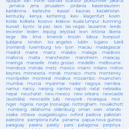
iquique
·
iran
·
irvine
·
islàndia
·
istanbul
·
jacksonville
·
jakarta
·
jamaica
·
jena
·
jerusalem
·
jordania
·
kaiserslautern
·
karlskrona
·
karlsruhe
·
kassel
·
kaunas
·
kazakhstan
·
kentucky
·
kenya
·
kettering
·
kiev
·
klagenfurt
·
koeln
·
kolda
·
kolkata
·
kosovo
·
krakow
·
kuala lumpur
·
kunming
·
kuwait
·
kyoto
·
la paz
·
laos
·
las vegas
·
lausanne
·
leeds
·
leicester
·
leiden
·
leipzig
·
lelystad
·
leon
·
letònia
·
liberia
·
liege
·
lille
·
lima
·
limerick
·
lincoln
·
lisboa
·
liverpool
·
ljubljana
·
london
·
los angeles
·
lublin
·
lugano
·
luleå
(norrland)
·
luxemburg
·
lviv
·
lyon
·
macau
·
madagascar
·
madrid
·
maine
·
mainz
·
malabo
·
malaga
·
maldives
·
mallorca
·
malta
·
manchester
·
mannheim
·
maracay
·
maringá
·
marseille
·
mato grosso
·
medellín
·
melbourne
·
mendoza
·
mérida
·
metz
·
mexico
·
miami
·
milano
·
milton
keynes
·
minnesota
·
minsk
·
monaco
·
mons
·
monterrey
·
montpellier
·
montreal
·
moskva
·
mozambic
·
muenchen
·
mumbai
·
murcia
·
myanmar
·
nador
·
nagoya
·
namibia
·
namur
·
nancy
·
nanjing
·
nantes
·
napoli
·
natal
·
nebraska
·
nepal
·
neuchatel
·
new mexico
·
new orleans
·
newcastle
(austràlia)
·
newcastle (uk)
·
newyork
·
nicaragua
·
nice
·
niger
·
nigeria
·
norge (noruega)
·
nottingham
·
nouakchott
·
nürnberg
·
oklahoma
·
oldenburg
·
oman
·
oran
·
orlando
·
osaka
·
ottawa
·
ouagadougou
·
oxford
·
padova
·
pakistan
·
palestine
·
pamplona iruña
·
panama
·
papua nova guinea
·
paraguay
·
parana
·
paraty
·
paris
·
patagonia
·
perpinya
·