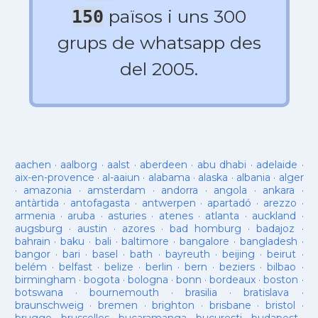
països i uns 300
150
grups de whatsapp des
del 2005.
aachen
·
aalborg
·
aalst
·
aberdeen
·
abu dhabi
·
adelaide
·
aix-en-provence
·
al-aaiun
·
alabama
·
alaska
·
albania
·
alger
·
amazonia
·
amsterdam
·
andorra
·
angola
·
ankara
·
antàrtida
·
antofagasta
·
antwerpen
·
apartadó
·
arezzo
·
armenia
·
aruba
·
asturies
·
atenes
·
atlanta
·
auckland
·
augsburg
·
austin
·
azores
·
bad homburg
·
badajoz
·
bahrain
·
baku
·
bali
·
baltimore
·
bangalore
·
bangladesh
·
bangor
·
bari
·
basel
·
bath
·
bayreuth
·
beijing
·
beirut
·
belém
·
belfast
·
belize
·
berlin
·
bern
·
beziers
·
bilbao
·
birmingham
·
bogota
·
bologna
·
bonn
·
bordeaux
·
boston
·
botswana
·
bournemouth
·
brasilia
·
bratislava
·
braunschweig
·
bremen
·
brighton
·
brisbane
·
bristol
·