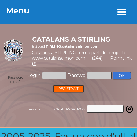
Menu
Menu
CATALANS A STIRLING
http://STIRLING.catalansalmon.com
Catalans a STIRLING forma part del projecte
www.catalansalmon.com
- (244) -
Permalink
(#)
Login
Passwd
Password
perdut?
REGISTRA'T
Buscar ciutat de CATALANSALMON:
2005-2025: Fes un cop d'ull al