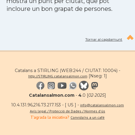
mostra un punt per ciutat, que pot
incloure un bon grapat de persones.
Tornar al capdamunt
Catalans a STIRLING (WEB:244 / CIUTAT: 10004) -
[Nseg: 1]
http://STIRLING.catalansalmon.com
Catalansalmon.com
-
4
.0 [
02·2025
]
10.4.131.96,216.73.217.153 - [ US ] -
info@catalansalmon.com
Avís legal / Protecció de Dades / Normes d'ús
T'agrada la iniciativa?
Convida'ns a un café