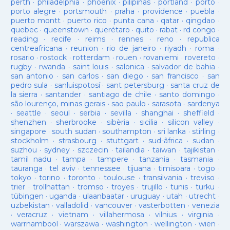
perth
·
philadelphia
·
phoenix
·
pilipinas
·
portland
·
porto
·
porto alegre
·
portsmouth
·
praha
·
providence
·
puebla
·
puerto montt
·
puerto rico
·
punta cana
·
qatar
·
qingdao
·
quebec
·
queenstown
·
querétaro
·
quito
·
rabat
·
rd congo
·
reading
·
recife
·
reims
·
rennes
·
reno
·
republica
centreafricana
·
reunion
·
rio de janeiro
·
riyadh
·
roma
·
rosario
·
rostock
·
rotterdam
·
rouen
·
rovaniemi
·
rovereto
·
rugby
·
rwanda
·
saint louis
·
salonica
·
salvador de bahia
·
san antonio
·
san carlos
·
san diego
·
san francisco
·
san
pedro sula
·
sanluispotosí
·
sant petersburg
·
santa cruz de
la sierra
·
santander
·
santiago de chile
·
santo domingo
·
são lourenço, minas gerais
·
sao paulo
·
sarasota
·
sardenya
·
seattle
·
seoul
·
serbia
·
sevilla
·
shanghai
·
sheffield
·
shenzhen
·
sherbrooke
·
sibèria
·
sicilia
·
silicon valley
·
singapore
·
south sudan
·
southampton
·
sri lanka
·
stirling
·
stockholm
·
strasbourg
·
stuttgart
·
sud-âfrica
·
sudan
·
suzhou
·
sydney
·
szczecin
·
tailandia
·
taiwan
·
tajikistan
·
tamil nadu
·
tampa
·
tampere
·
tanzania
·
tasmania
·
tauranga
·
tel aviv
·
tennessee
·
tijuana
·
timisoara
·
togo
·
tokyo
·
torino
·
toronto
·
toulouse
·
transilvania
·
treviso
·
trier
·
trollhattan
·
tromso
·
troyes
·
trujillo
·
tunis
·
turku
·
tübingen
·
uganda
·
ulaanbaatar
·
uruguay
·
utah
·
utrecht
·
uzbekistan
·
valladolid
·
vancouver
·
vasterbotten
·
venezia
·
veracruz
·
vietnam
·
villahermosa
·
vilnius
·
virginia
·
warrnambool
·
warszawa
·
washington
·
wellington
·
wien
·