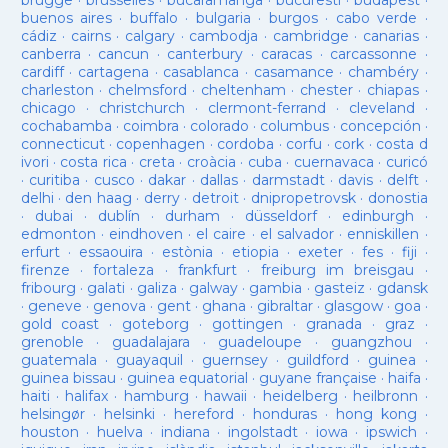
brugge
·
brusselles
·
bucaramanga
·
bucuresti
·
budapest
·
buenos aires
·
buffalo
·
bulgaria
·
burgos
·
cabo verde
·
cádiz
·
cairns
·
calgary
·
cambodja
·
cambridge
·
canarias
·
canberra
·
cancun
·
canterbury
·
caracas
·
carcassonne
·
cardiff
·
cartagena
·
casablanca
·
casamance
·
chambéry
·
charleston
·
chelmsford
·
cheltenham
·
chester
·
chiapas
·
chicago
·
christchurch
·
clermont-ferrand
·
cleveland
·
cochabamba
·
coimbra
·
colorado
·
columbus
·
concepción
·
connecticut
·
copenhagen
·
cordoba
·
corfu
·
cork
·
costa d
ivori
·
costa rica
·
creta
·
croàcia
·
cuba
·
cuernavaca
·
curicó
·
curitiba
·
cusco
·
dakar
·
dallas
·
darmstadt
·
davis
·
delft
·
delhi
·
den haag
·
derry
·
detroit
·
dnipropetrovsk
·
donostia
·
dubai
·
dublín
·
durham
·
düsseldorf
·
edinburgh
·
edmonton
·
eindhoven
·
el caire
·
el salvador
·
enniskillen
·
erfurt
·
essaouira
·
estònia
·
etiopia
·
exeter
·
fes
·
fiji
·
firenze
·
fortaleza
·
frankfurt
·
freiburg im breisgau
·
fribourg
·
galati
·
galiza
·
galway
·
gambia
·
gasteiz
·
gdansk
·
geneve
·
genova
·
gent
·
ghana
·
gibraltar
·
glasgow
·
goa
·
gold coast
·
goteborg
·
gottingen
·
granada
·
graz
·
grenoble
·
guadalajara
·
guadeloupe
·
guangzhou
·
guatemala
·
guayaquil
·
guernsey
·
guildford
·
guinea
·
guinea bissau
·
guinea equatorial
·
guyane française
·
haifa
·
haiti
·
halifax
·
hamburg
·
hawaii
·
heidelberg
·
heilbronn
·
helsingør
·
helsinki
·
hereford
·
honduras
·
hong kong
·
houston
·
huelva
·
indiana
·
ingolstadt
·
iowa
·
ipswich
·