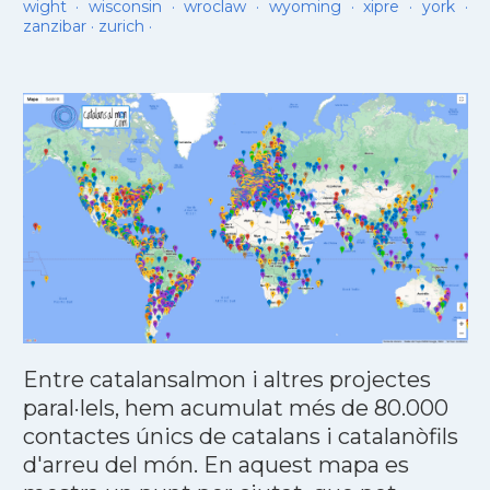
wight
·
wisconsin
·
wroclaw
·
wyoming
·
xipre
·
york
·
zanzibar
·
zurich
·
Entre catalansalmon i altres projectes
paral·lels, hem acumulat més de 80.000
contactes únics de catalans i catalanòfils
d'arreu del món. En aquest mapa es