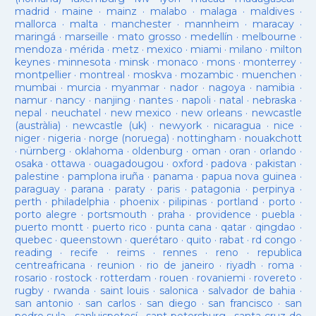
madrid
·
maine
·
mainz
·
malabo
·
malaga
·
maldives
·
mallorca
·
malta
·
manchester
·
mannheim
·
maracay
·
maringá
·
marseille
·
mato grosso
·
medellín
·
melbourne
·
mendoza
·
mérida
·
metz
·
mexico
·
miami
·
milano
·
milton
keynes
·
minnesota
·
minsk
·
monaco
·
mons
·
monterrey
·
montpellier
·
montreal
·
moskva
·
mozambic
·
muenchen
·
mumbai
·
murcia
·
myanmar
·
nador
·
nagoya
·
namibia
·
namur
·
nancy
·
nanjing
·
nantes
·
napoli
·
natal
·
nebraska
·
nepal
·
neuchatel
·
new mexico
·
new orleans
·
newcastle
(austràlia)
·
newcastle (uk)
·
newyork
·
nicaragua
·
nice
·
niger
·
nigeria
·
norge (noruega)
·
nottingham
·
nouakchott
·
nürnberg
·
oklahoma
·
oldenburg
·
oman
·
oran
·
orlando
·
osaka
·
ottawa
·
ouagadougou
·
oxford
·
padova
·
pakistan
·
palestine
·
pamplona iruña
·
panama
·
papua nova guinea
·
paraguay
·
parana
·
paraty
·
paris
·
patagonia
·
perpinya
·
perth
·
philadelphia
·
phoenix
·
pilipinas
·
portland
·
porto
·
porto alegre
·
portsmouth
·
praha
·
providence
·
puebla
·
puerto montt
·
puerto rico
·
punta cana
·
qatar
·
qingdao
·
quebec
·
queenstown
·
querétaro
·
quito
·
rabat
·
rd congo
·
reading
·
recife
·
reims
·
rennes
·
reno
·
republica
centreafricana
·
reunion
·
rio de janeiro
·
riyadh
·
roma
·
rosario
·
rostock
·
rotterdam
·
rouen
·
rovaniemi
·
rovereto
·
rugby
·
rwanda
·
saint louis
·
salonica
·
salvador de bahia
·
san antonio
·
san carlos
·
san diego
·
san francisco
·
san