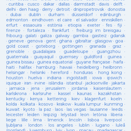
·
curitiba
·
cusco
·
dakar
·
dallas
·
darmstadt
·
davis
·
delft
·
delhi
·
den haag
·
derry
·
detroit
·
dnipropetrovsk
·
donostia
·
dubai
·
dublín
·
durham
·
düsseldorf
·
edinburgh
·
edmonton
·
eindhoven
·
el caire
·
el salvador
·
enniskillen
·
erfurt
·
essaouira
·
estònia
·
etiopia
·
exeter
·
fes
·
fiji
·
firenze
·
fortaleza
·
frankfurt
·
freiburg im breisgau
·
fribourg
·
galati
·
galiza
·
galway
·
gambia
·
gasteiz
·
gdansk
·
geneve
·
genova
·
gent
·
ghana
·
gibraltar
·
glasgow
·
goa
·
gold coast
·
goteborg
·
gottingen
·
granada
·
graz
·
grenoble
·
guadalajara
·
guadeloupe
·
guangzhou
·
guatemala
·
guayaquil
·
guernsey
·
guildford
·
guinea
·
guinea bissau
·
guinea equatorial
·
guyane française
·
haifa
·
haiti
·
halifax
·
hamburg
·
hawaii
·
heidelberg
·
heilbronn
·
helsingør
·
helsinki
·
hereford
·
honduras
·
hong kong
·
houston
·
huelva
·
indiana
·
ingolstadt
·
iowa
·
ipswich
·
iquique
·
iran
·
irvine
·
islàndia
·
istanbul
·
jacksonville
·
jakarta
·
jamaica
·
jena
·
jerusalem
·
jordania
·
kaiserslautern
·
karlskrona
·
karlsruhe
·
kassel
·
kaunas
·
kazakhstan
·
kentucky
·
kenya
·
kettering
·
kiev
·
klagenfurt
·
koeln
·
kolda
·
kolkata
·
kosovo
·
krakow
·
kuala lumpur
·
kunming
·
kuwait
·
kyoto
·
la paz
·
laos
·
las vegas
·
lausanne
·
leeds
·
leicester
·
leiden
·
leipzig
·
lelystad
·
leon
·
letònia
·
liberia
·
liege
·
lille
·
lima
·
limerick
·
lincoln
·
lisboa
·
liverpool
·
ljubljana
·
london
·
los angeles
·
lublin
·
lugano
·
luleå
(norrland)
·
luxemburg
·
lviv
·
lyon
·
macau
·
madagascar
·