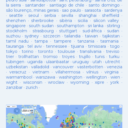
pedro sula
·
sanluispotosí
·
sant petersburg
·
santa cruz de
la sierra
·
santander
·
santiago de chile
·
santo domingo
·
são lourenço, minas gerais
·
sao paulo
·
sarasota
·
sardenya
·
seattle
·
seoul
·
serbia
·
sevilla
·
shanghai
·
sheffield
·
shenzhen
·
sherbrooke
·
sibèria
·
sicilia
·
silicon valley
·
singapore
·
south sudan
·
southampton
·
sri lanka
·
stirling
·
stockholm
·
strasbourg
·
stuttgart
·
sud-âfrica
·
sudan
·
suzhou
·
sydney
·
szczecin
·
tailandia
·
taiwan
·
tajikistan
·
tamil nadu
·
tampa
·
tampere
·
tanzania
·
tasmania
·
tauranga
·
tel aviv
·
tennessee
·
tijuana
·
timisoara
·
togo
·
tokyo
·
torino
·
toronto
·
toulouse
·
transilvania
·
treviso
·
trier
·
trollhattan
·
tromso
·
troyes
·
trujillo
·
tunis
·
turku
·
tübingen
·
uganda
·
ulaanbaatar
·
uruguay
·
utah
·
utrecht
·
uzbekistan
·
valladolid
·
vancouver
·
vasterbotten
·
venezia
·
veracruz
·
vietnam
·
villahermosa
·
vilnius
·
virginia
·
warrnambool
·
warszawa
·
washington
·
wellington
·
wien
·
wight
·
wisconsin
·
wroclaw
·
wyoming
·
xipre
·
york
·
zanzibar
·
zurich
·