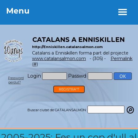
Menu
Menu
CATALANS A ENNISKILLEN
http://Enniskillen.catalansalmon.com
Catalans a Enniskillen forma part del projecte
www.catalansalmon.com
- (305) -
Permalink
(#)
Login
Passwd
Password
perdut?
REGISTRA'T
Buscar ciutat de CATALANSALMON:
2005-2025: Fes un cop d'ull al