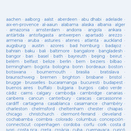
aachen
·
aalborg
·
aalst
·
aberdeen
·
abu dhabi
·
adelaide
·
aix-en-provence
·
al-aaiun
·
alabama
·
alaska
·
albania
·
alger
·
amazonia
·
amsterdam
·
andorra
·
angola
·
ankara
·
antàrtida
·
antofagasta
·
antwerpen
·
apartadó
·
arezzo
·
armenia
·
aruba
·
asturies
·
atenes
·
atlanta
·
auckland
·
augsburg
·
austin
·
azores
·
bad homburg
·
badajoz
·
bahrain
·
baku
·
bali
·
baltimore
·
bangalore
·
bangladesh
·
bangor
·
bari
·
basel
·
bath
·
bayreuth
·
beijing
·
beirut
·
belém
·
belfast
·
belize
·
berlin
·
bern
·
beziers
·
bilbao
·
birmingham
·
bogota
·
bologna
·
bonn
·
bordeaux
·
boston
·
botswana
·
bournemouth
·
brasilia
·
bratislava
·
braunschweig
·
bremen
·
brighton
·
brisbane
·
bristol
·
brugge
·
brusselles
·
bucaramanga
·
bucuresti
·
budapest
·
buenos aires
·
buffalo
·
bulgaria
·
burgos
·
cabo verde
·
cádiz
·
cairns
·
calgary
·
cambodja
·
cambridge
·
canarias
·
canberra
·
cancun
·
canterbury
·
caracas
·
carcassonne
·
cardiff
·
cartagena
·
casablanca
·
casamance
·
chambéry
·
charleston
·
chelmsford
·
cheltenham
·
chester
·
chiapas
·
chicago
·
christchurch
·
clermont-ferrand
·
cleveland
·
cochabamba
·
coimbra
·
colorado
·
columbus
·
concepción
·
connecticut
·
copenhagen
·
cordoba
·
corfu
·
cork
·
costa d
ivori
·
costa rica
·
creta
·
croàcia
·
cuba
·
cuernavaca
·
curicó