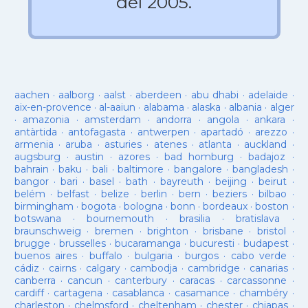
del 2005.
aachen
·
aalborg
·
aalst
·
aberdeen
·
abu dhabi
·
adelaide
·
aix-en-provence
·
al-aaiun
·
alabama
·
alaska
·
albania
·
alger
·
amazonia
·
amsterdam
·
andorra
·
angola
·
ankara
·
antàrtida
·
antofagasta
·
antwerpen
·
apartadó
·
arezzo
·
armenia
·
aruba
·
asturies
·
atenes
·
atlanta
·
auckland
·
augsburg
·
austin
·
azores
·
bad homburg
·
badajoz
·
bahrain
·
baku
·
bali
·
baltimore
·
bangalore
·
bangladesh
·
bangor
·
bari
·
basel
·
bath
·
bayreuth
·
beijing
·
beirut
·
belém
·
belfast
·
belize
·
berlin
·
bern
·
beziers
·
bilbao
·
birmingham
·
bogota
·
bologna
·
bonn
·
bordeaux
·
boston
·
botswana
·
bournemouth
·
brasilia
·
bratislava
·
braunschweig
·
bremen
·
brighton
·
brisbane
·
bristol
·
brugge
·
brusselles
·
bucaramanga
·
bucuresti
·
budapest
·
buenos aires
·
buffalo
·
bulgaria
·
burgos
·
cabo verde
·
cádiz
·
cairns
·
calgary
·
cambodja
·
cambridge
·
canarias
·
canberra
·
cancun
·
canterbury
·
caracas
·
carcassonne
·
cardiff
·
cartagena
·
casablanca
·
casamance
·
chambéry
·
charleston
·
chelmsford
·
cheltenham
·
chester
·
chiapas
·