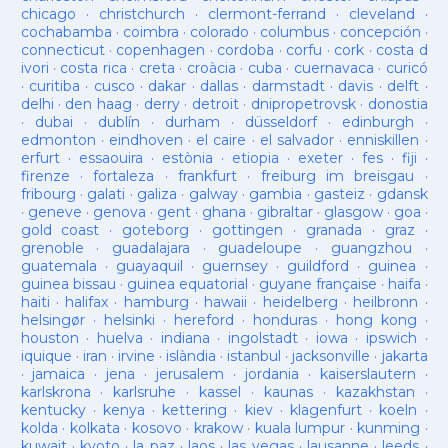
chicago
·
christchurch
·
clermont-ferrand
·
cleveland
·
cochabamba
·
coimbra
·
colorado
·
columbus
·
concepción
·
connecticut
·
copenhagen
·
cordoba
·
corfu
·
cork
·
costa d
ivori
·
costa rica
·
creta
·
croàcia
·
cuba
·
cuernavaca
·
curicó
·
curitiba
·
cusco
·
dakar
·
dallas
·
darmstadt
·
davis
·
delft
·
delhi
·
den haag
·
derry
·
detroit
·
dnipropetrovsk
·
donostia
·
dubai
·
dublín
·
durham
·
düsseldorf
·
edinburgh
·
edmonton
·
eindhoven
·
el caire
·
el salvador
·
enniskillen
·
erfurt
·
essaouira
·
estònia
·
etiopia
·
exeter
·
fes
·
fiji
·
firenze
·
fortaleza
·
frankfurt
·
freiburg im breisgau
·
fribourg
·
galati
·
galiza
·
galway
·
gambia
·
gasteiz
·
gdansk
·
geneve
·
genova
·
gent
·
ghana
·
gibraltar
·
glasgow
·
goa
·
gold coast
·
goteborg
·
gottingen
·
granada
·
graz
·
grenoble
·
guadalajara
·
guadeloupe
·
guangzhou
·
guatemala
·
guayaquil
·
guernsey
·
guildford
·
guinea
·
guinea bissau
·
guinea equatorial
·
guyane française
·
haifa
·
haiti
·
halifax
·
hamburg
·
hawaii
·
heidelberg
·
heilbronn
·
helsingør
·
helsinki
·
hereford
·
honduras
·
hong kong
·
houston
·
huelva
·
indiana
·
ingolstadt
·
iowa
·
ipswich
·
iquique
·
iran
·
irvine
·
islàndia
·
istanbul
·
jacksonville
·
jakarta
·
jamaica
·
jena
·
jerusalem
·
jordania
·
kaiserslautern
·
karlskrona
·
karlsruhe
·
kassel
·
kaunas
·
kazakhstan
·
kentucky
·
kenya
·
kettering
·
kiev
·
klagenfurt
·
koeln
·
kolda
·
kolkata
·
kosovo
·
krakow
·
kuala lumpur
·
kunming
·
kuwait
·
kyoto
·
la paz
·
laos
·
las vegas
·
lausanne
·
leeds
·