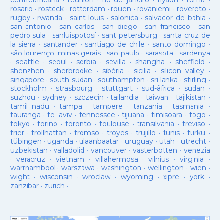
centreafricana
·
reunion
·
rio de janeiro
·
riyadh
·
roma
·
rosario
·
rostock
·
rotterdam
·
rouen
·
rovaniemi
·
rovereto
·
rugby
·
rwanda
·
saint louis
·
salonica
·
salvador de bahia
·
san antonio
·
san carlos
·
san diego
·
san francisco
·
san
pedro sula
·
sanluispotosí
·
sant petersburg
·
santa cruz de
la sierra
·
santander
·
santiago de chile
·
santo domingo
·
são lourenço, minas gerais
·
sao paulo
·
sarasota
·
sardenya
·
seattle
·
seoul
·
serbia
·
sevilla
·
shanghai
·
sheffield
·
shenzhen
·
sherbrooke
·
sibèria
·
sicilia
·
silicon valley
·
singapore
·
south sudan
·
southampton
·
sri lanka
·
stirling
·
stockholm
·
strasbourg
·
stuttgart
·
sud-âfrica
·
sudan
·
suzhou
·
sydney
·
szczecin
·
tailandia
·
taiwan
·
tajikistan
·
tamil nadu
·
tampa
·
tampere
·
tanzania
·
tasmania
·
tauranga
·
tel aviv
·
tennessee
·
tijuana
·
timisoara
·
togo
·
tokyo
·
torino
·
toronto
·
toulouse
·
transilvania
·
treviso
·
trier
·
trollhattan
·
tromso
·
troyes
·
trujillo
·
tunis
·
turku
·
tübingen
·
uganda
·
ulaanbaatar
·
uruguay
·
utah
·
utrecht
·
uzbekistan
·
valladolid
·
vancouver
·
vasterbotten
·
venezia
·
veracruz
·
vietnam
·
villahermosa
·
vilnius
·
virginia
·
warrnambool
·
warszawa
·
washington
·
wellington
·
wien
·
wight
·
wisconsin
·
wroclaw
·
wyoming
·
xipre
·
york
·
zanzibar
·
zurich
·