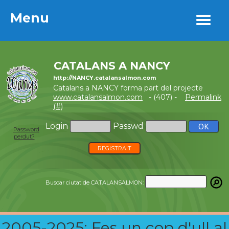
Menu
Menu
CATALANS A NANCY
http://NANCY.catalansalmon.com
Catalans a NANCY forma part del projecte
www.catalansalmon.com
- (407) -
Permalink
(#)
Login
Passwd
Password
perdut?
REGISTRA'T
Buscar ciutat de CATALANSALMON:
2005-2025: Fes un cop d'ull al