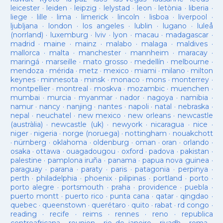
leicester
·
leiden
·
leipzig
·
lelystad
·
leon
·
letònia
·
liberia
·
liege
·
lille
·
lima
·
limerick
·
lincoln
·
lisboa
·
liverpool
·
ljubljana
·
london
·
los angeles
·
lublin
·
lugano
·
luleå
(norrland)
·
luxemburg
·
lviv
·
lyon
·
macau
·
madagascar
·
madrid
·
maine
·
mainz
·
malabo
·
malaga
·
maldives
·
mallorca
·
malta
·
manchester
·
mannheim
·
maracay
·
maringá
·
marseille
·
mato grosso
·
medellín
·
melbourne
·
mendoza
·
mérida
·
metz
·
mexico
·
miami
·
milano
·
milton
keynes
·
minnesota
·
minsk
·
monaco
·
mons
·
monterrey
·
montpellier
·
montreal
·
moskva
·
mozambic
·
muenchen
·
mumbai
·
murcia
·
myanmar
·
nador
·
nagoya
·
namibia
·
namur
·
nancy
·
nanjing
·
nantes
·
napoli
·
natal
·
nebraska
·
nepal
·
neuchatel
·
new mexico
·
new orleans
·
newcastle
(austràlia)
·
newcastle (uk)
·
newyork
·
nicaragua
·
nice
·
niger
·
nigeria
·
norge (noruega)
·
nottingham
·
nouakchott
·
nürnberg
·
oklahoma
·
oldenburg
·
oman
·
oran
·
orlando
·
osaka
·
ottawa
·
ouagadougou
·
oxford
·
padova
·
pakistan
·
palestine
·
pamplona iruña
·
panama
·
papua nova guinea
·
paraguay
·
parana
·
paraty
·
paris
·
patagonia
·
perpinya
·
perth
·
philadelphia
·
phoenix
·
pilipinas
·
portland
·
porto
·
porto alegre
·
portsmouth
·
praha
·
providence
·
puebla
·
puerto montt
·
puerto rico
·
punta cana
·
qatar
·
qingdao
·
quebec
·
queenstown
·
querétaro
·
quito
·
rabat
·
rd congo
·
reading
·
recife
·
reims
·
rennes
·
reno
·
republica