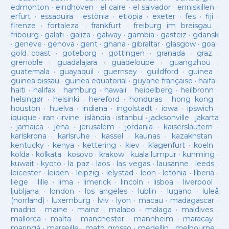
edmonton
·
eindhoven
·
el caire
·
el salvador
·
enniskillen
·
erfurt
·
essaouira
·
estònia
·
etiopia
·
exeter
·
fes
·
fiji
·
firenze
·
fortaleza
·
frankfurt
·
freiburg im breisgau
·
fribourg
·
galati
·
galiza
·
galway
·
gambia
·
gasteiz
·
gdansk
·
geneve
·
genova
·
gent
·
ghana
·
gibraltar
·
glasgow
·
goa
·
gold coast
·
goteborg
·
gottingen
·
granada
·
graz
·
grenoble
·
guadalajara
·
guadeloupe
·
guangzhou
·
guatemala
·
guayaquil
·
guernsey
·
guildford
·
guinea
·
guinea bissau
·
guinea equatorial
·
guyane française
·
haifa
·
haiti
·
halifax
·
hamburg
·
hawaii
·
heidelberg
·
heilbronn
·
helsingør
·
helsinki
·
hereford
·
honduras
·
hong kong
·
houston
·
huelva
·
indiana
·
ingolstadt
·
iowa
·
ipswich
·
iquique
·
iran
·
irvine
·
islàndia
·
istanbul
·
jacksonville
·
jakarta
·
jamaica
·
jena
·
jerusalem
·
jordania
·
kaiserslautern
·
karlskrona
·
karlsruhe
·
kassel
·
kaunas
·
kazakhstan
·
kentucky
·
kenya
·
kettering
·
kiev
·
klagenfurt
·
koeln
·
kolda
·
kolkata
·
kosovo
·
krakow
·
kuala lumpur
·
kunming
·
kuwait
·
kyoto
·
la paz
·
laos
·
las vegas
·
lausanne
·
leeds
·
leicester
·
leiden
·
leipzig
·
lelystad
·
leon
·
letònia
·
liberia
·
liege
·
lille
·
lima
·
limerick
·
lincoln
·
lisboa
·
liverpool
·
ljubljana
·
london
·
los angeles
·
lublin
·
lugano
·
luleå
(norrland)
·
luxemburg
·
lviv
·
lyon
·
macau
·
madagascar
·
madrid
·
maine
·
mainz
·
malabo
·
malaga
·
maldives
·
mallorca
·
malta
·
manchester
·
mannheim
·
maracay
·
maringá
·
marseille
·
mato grosso
·
medellín
·
melbourne
·