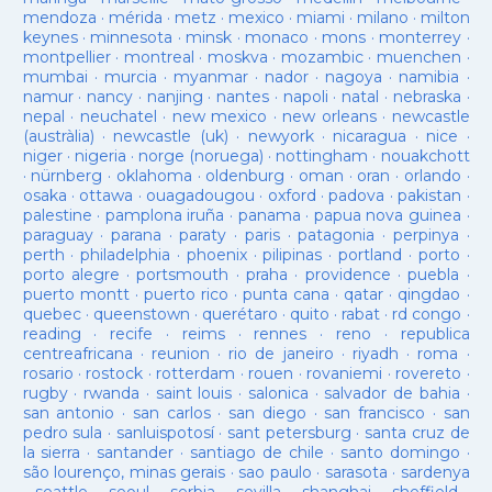
mendoza
·
mérida
·
metz
·
mexico
·
miami
·
milano
·
milton
keynes
·
minnesota
·
minsk
·
monaco
·
mons
·
monterrey
·
montpellier
·
montreal
·
moskva
·
mozambic
·
muenchen
·
mumbai
·
murcia
·
myanmar
·
nador
·
nagoya
·
namibia
·
namur
·
nancy
·
nanjing
·
nantes
·
napoli
·
natal
·
nebraska
·
nepal
·
neuchatel
·
new mexico
·
new orleans
·
newcastle
(austràlia)
·
newcastle (uk)
·
newyork
·
nicaragua
·
nice
·
niger
·
nigeria
·
norge (noruega)
·
nottingham
·
nouakchott
·
nürnberg
·
oklahoma
·
oldenburg
·
oman
·
oran
·
orlando
·
osaka
·
ottawa
·
ouagadougou
·
oxford
·
padova
·
pakistan
·
palestine
·
pamplona iruña
·
panama
·
papua nova guinea
·
paraguay
·
parana
·
paraty
·
paris
·
patagonia
·
perpinya
·
perth
·
philadelphia
·
phoenix
·
pilipinas
·
portland
·
porto
·
porto alegre
·
portsmouth
·
praha
·
providence
·
puebla
·
puerto montt
·
puerto rico
·
punta cana
·
qatar
·
qingdao
·
quebec
·
queenstown
·
querétaro
·
quito
·
rabat
·
rd congo
·
reading
·
recife
·
reims
·
rennes
·
reno
·
republica
centreafricana
·
reunion
·
rio de janeiro
·
riyadh
·
roma
·
rosario
·
rostock
·
rotterdam
·
rouen
·
rovaniemi
·
rovereto
·
rugby
·
rwanda
·
saint louis
·
salonica
·
salvador de bahia
·
san antonio
·
san carlos
·
san diego
·
san francisco
·
san
pedro sula
·
sanluispotosí
·
sant petersburg
·
santa cruz de
la sierra
·
santander
·
santiago de chile
·
santo domingo
·
são lourenço, minas gerais
·
sao paulo
·
sarasota
·
sardenya