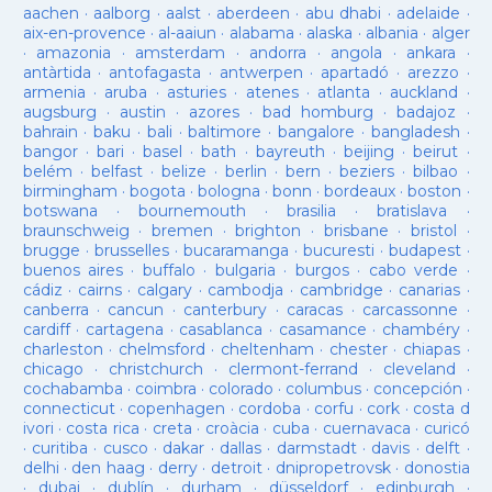
aachen
·
aalborg
·
aalst
·
aberdeen
·
abu dhabi
·
adelaide
·
aix-en-provence
·
al-aaiun
·
alabama
·
alaska
·
albania
·
alger
·
amazonia
·
amsterdam
·
andorra
·
angola
·
ankara
·
antàrtida
·
antofagasta
·
antwerpen
·
apartadó
·
arezzo
·
armenia
·
aruba
·
asturies
·
atenes
·
atlanta
·
auckland
·
augsburg
·
austin
·
azores
·
bad homburg
·
badajoz
·
bahrain
·
baku
·
bali
·
baltimore
·
bangalore
·
bangladesh
·
bangor
·
bari
·
basel
·
bath
·
bayreuth
·
beijing
·
beirut
·
belém
·
belfast
·
belize
·
berlin
·
bern
·
beziers
·
bilbao
·
birmingham
·
bogota
·
bologna
·
bonn
·
bordeaux
·
boston
·
botswana
·
bournemouth
·
brasilia
·
bratislava
·
braunschweig
·
bremen
·
brighton
·
brisbane
·
bristol
·
brugge
·
brusselles
·
bucaramanga
·
bucuresti
·
budapest
·
buenos aires
·
buffalo
·
bulgaria
·
burgos
·
cabo verde
·
cádiz
·
cairns
·
calgary
·
cambodja
·
cambridge
·
canarias
·
canberra
·
cancun
·
canterbury
·
caracas
·
carcassonne
·
cardiff
·
cartagena
·
casablanca
·
casamance
·
chambéry
·
charleston
·
chelmsford
·
cheltenham
·
chester
·
chiapas
·
chicago
·
christchurch
·
clermont-ferrand
·
cleveland
·
cochabamba
·
coimbra
·
colorado
·
columbus
·
concepción
·
connecticut
·
copenhagen
·
cordoba
·
corfu
·
cork
·
costa d
ivori
·
costa rica
·
creta
·
croàcia
·
cuba
·
cuernavaca
·
curicó
·
curitiba
·
cusco
·
dakar
·
dallas
·
darmstadt
·
davis
·
delft
·
delhi
·
den haag
·
derry
·
detroit
·
dnipropetrovsk
·
donostia
·
dubai
·
dublín
·
durham
·
düsseldorf
·
edinburgh
·