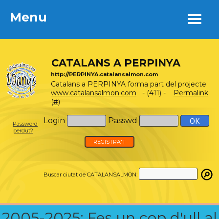
Menu
Menu
CATALANS A PERPINYA
http://PERPINYA.catalansalmon.com
Catalans a PERPINYA forma part del projecte
www.catalansalmon.com
- (411) -
Permalink
(#)
Login
Passwd
Password
perdut?
REGISTRA'T
Buscar ciutat de CATALANSALMON:
2005-2025: Fes un cop d'ull al