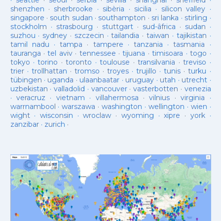
·
seattle
·
seoul
·
serbia
·
sevilla
·
shanghai
·
sheffield
·
shenzhen
·
sherbrooke
·
sibèria
·
sicilia
·
silicon valley
·
singapore
·
south sudan
·
southampton
·
sri lanka
·
stirling
·
stockholm
·
strasbourg
·
stuttgart
·
sud-âfrica
·
sudan
·
suzhou
·
sydney
·
szczecin
·
tailandia
·
taiwan
·
tajikistan
·
tamil nadu
·
tampa
·
tampere
·
tanzania
·
tasmania
·
tauranga
·
tel aviv
·
tennessee
·
tijuana
·
timisoara
·
togo
·
tokyo
·
torino
·
toronto
·
toulouse
·
transilvania
·
treviso
·
trier
·
trollhattan
·
tromso
·
troyes
·
trujillo
·
tunis
·
turku
·
tübingen
·
uganda
·
ulaanbaatar
·
uruguay
·
utah
·
utrecht
·
uzbekistan
·
valladolid
·
vancouver
·
vasterbotten
·
venezia
·
veracruz
·
vietnam
·
villahermosa
·
vilnius
·
virginia
·
warrnambool
·
warszawa
·
washington
·
wellington
·
wien
·
wight
·
wisconsin
·
wroclaw
·
wyoming
·
xipre
·
york
·
zanzibar
·
zurich
·