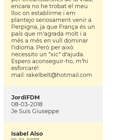
encara no he trobat el meu
lloc on establirme i em
plantejo seriosament venir a
Perpigna, ja que França és un
paí­s que m'agrada molt i a
més a més en vull dominar
l'idioma. Però per això
necessito un "xic" d'ajuda.
Espero aconseguir-ho, m'hi
esforcaré!
mail: rakelbelt@hotmail.com
JordiFDM
08-03-2018
Je Suis Giuseppe
Isabel Also