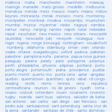
mallorca
·
malta
·
manchester
·
mannheim
·
maracay
·
maringá
·
marseille
·
mato grosso
·
medellín
·
melbourne
·
mendoza
·
mérida
·
metz
·
mexico
·
miami
·
milano
·
milton
keynes
·
minnesota
·
minsk
·
monaco
·
mons
·
monterrey
·
montpellier
·
montreal
·
moskva
·
mozambic
·
muenchen
·
mumbai
·
murcia
·
myanmar
·
nador
·
nagoya
·
namibia
·
namur
·
nancy
·
nanjing
·
nantes
·
napoli
·
natal
·
nebraska
·
nepal
·
neuchatel
·
new mexico
·
new orleans
·
newcastle
(austràlia)
·
newcastle (uk)
·
newyork
·
nicaragua
·
nice
·
niger
·
nigeria
·
norge (noruega)
·
nottingham
·
nouakchott
·
nürnberg
·
oklahoma
·
oldenburg
·
oman
·
oran
·
orlando
·
osaka
·
ottawa
·
ouagadougou
·
oxford
·
padova
·
pakistan
·
palestine
·
pamplona iruña
·
panama
·
papua nova guinea
·
paraguay
·
parana
·
paraty
·
paris
·
patagonia
·
perpinya
·
perth
·
philadelphia
·
phoenix
·
pilipinas
·
portland
·
porto
·
porto alegre
·
portsmouth
·
praha
·
providence
·
puebla
·
puerto montt
·
puerto rico
·
punta cana
·
qatar
·
qingdao
·
quebec
·
queenstown
·
querétaro
·
quito
·
rabat
·
rd congo
·
reading
·
recife
·
reims
·
rennes
·
reno
·
republica
centreafricana
·
reunion
·
rio de janeiro
·
riyadh
·
roma
·
rosario
·
rostock
·
rotterdam
·
rouen
·
rovaniemi
·
rovereto
·
rugby
·
rwanda
·
saint louis
·
salonica
·
salvador de bahia
·
san antonio
·
san carlos
·
san diego
·
san francisco
·
san
pedro sula
·
sanluispotosí
·
sant petersburg
·
santa cruz de
la sierra
·
santander
·
santiago de chile
·
santo domingo
·