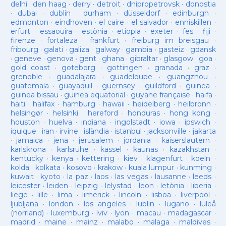
delhi
·
den haag
·
derry
·
detroit
·
dnipropetrovsk
·
donostia
·
dubai
·
dublín
·
durham
·
düsseldorf
·
edinburgh
·
edmonton
·
eindhoven
·
el caire
·
el salvador
·
enniskillen
·
erfurt
·
essaouira
·
estònia
·
etiopia
·
exeter
·
fes
·
fiji
·
firenze
·
fortaleza
·
frankfurt
·
freiburg im breisgau
·
fribourg
·
galati
·
galiza
·
galway
·
gambia
·
gasteiz
·
gdansk
·
geneve
·
genova
·
gent
·
ghana
·
gibraltar
·
glasgow
·
goa
·
gold coast
·
goteborg
·
gottingen
·
granada
·
graz
·
grenoble
·
guadalajara
·
guadeloupe
·
guangzhou
·
guatemala
·
guayaquil
·
guernsey
·
guildford
·
guinea
·
guinea bissau
·
guinea equatorial
·
guyane française
·
haifa
·
haiti
·
halifax
·
hamburg
·
hawaii
·
heidelberg
·
heilbronn
·
helsingør
·
helsinki
·
hereford
·
honduras
·
hong kong
·
houston
·
huelva
·
indiana
·
ingolstadt
·
iowa
·
ipswich
·
iquique
·
iran
·
irvine
·
islàndia
·
istanbul
·
jacksonville
·
jakarta
·
jamaica
·
jena
·
jerusalem
·
jordania
·
kaiserslautern
·
karlskrona
·
karlsruhe
·
kassel
·
kaunas
·
kazakhstan
·
kentucky
·
kenya
·
kettering
·
kiev
·
klagenfurt
·
koeln
·
kolda
·
kolkata
·
kosovo
·
krakow
·
kuala lumpur
·
kunming
·
kuwait
·
kyoto
·
la paz
·
laos
·
las vegas
·
lausanne
·
leeds
·
leicester
·
leiden
·
leipzig
·
lelystad
·
leon
·
letònia
·
liberia
·
liege
·
lille
·
lima
·
limerick
·
lincoln
·
lisboa
·
liverpool
·
ljubljana
·
london
·
los angeles
·
lublin
·
lugano
·
luleå
(norrland)
·
luxemburg
·
lviv
·
lyon
·
macau
·
madagascar
·
madrid
·
maine
·
mainz
·
malabo
·
malaga
·
maldives
·