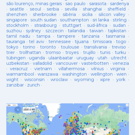
são lourenço, minas gerais
·
sao paulo
·
sarasota
·
sardenya
·
seattle
·
seoul
·
serbia
·
sevilla
·
shanghai
·
sheffield
·
shenzhen
·
sherbrooke
·
sibèria
·
sicilia
·
silicon valley
·
singapore
·
south sudan
·
southampton
·
sri lanka
·
stirling
·
stockholm
·
strasbourg
·
stuttgart
·
sud-âfrica
·
sudan
·
suzhou
·
sydney
·
szczecin
·
tailandia
·
taiwan
·
tajikistan
·
tamil nadu
·
tampa
·
tampere
·
tanzania
·
tasmania
·
tauranga
·
tel aviv
·
tennessee
·
tijuana
·
timisoara
·
togo
·
tokyo
·
torino
·
toronto
·
toulouse
·
transilvania
·
treviso
·
trier
·
trollhattan
·
tromso
·
troyes
·
trujillo
·
tunis
·
turku
·
tübingen
·
uganda
·
ulaanbaatar
·
uruguay
·
utah
·
utrecht
·
uzbekistan
·
valladolid
·
vancouver
·
vasterbotten
·
venezia
·
veracruz
·
vietnam
·
villahermosa
·
vilnius
·
virginia
·
warrnambool
·
warszawa
·
washington
·
wellington
·
wien
·
wight
·
wisconsin
·
wroclaw
·
wyoming
·
xipre
·
york
·
zanzibar
·
zurich
·