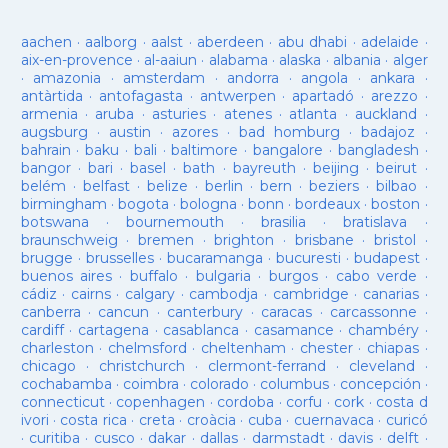
aachen
·
aalborg
·
aalst
·
aberdeen
·
abu dhabi
·
adelaide
·
aix-en-provence
·
al-aaiun
·
alabama
·
alaska
·
albania
·
alger
·
amazonia
·
amsterdam
·
andorra
·
angola
·
ankara
·
antàrtida
·
antofagasta
·
antwerpen
·
apartadó
·
arezzo
·
armenia
·
aruba
·
asturies
·
atenes
·
atlanta
·
auckland
·
augsburg
·
austin
·
azores
·
bad homburg
·
badajoz
·
bahrain
·
baku
·
bali
·
baltimore
·
bangalore
·
bangladesh
·
bangor
·
bari
·
basel
·
bath
·
bayreuth
·
beijing
·
beirut
·
belém
·
belfast
·
belize
·
berlin
·
bern
·
beziers
·
bilbao
·
birmingham
·
bogota
·
bologna
·
bonn
·
bordeaux
·
boston
·
botswana
·
bournemouth
·
brasilia
·
bratislava
·
braunschweig
·
bremen
·
brighton
·
brisbane
·
bristol
·
brugge
·
brusselles
·
bucaramanga
·
bucuresti
·
budapest
·
buenos aires
·
buffalo
·
bulgaria
·
burgos
·
cabo verde
·
cádiz
·
cairns
·
calgary
·
cambodja
·
cambridge
·
canarias
·
canberra
·
cancun
·
canterbury
·
caracas
·
carcassonne
·
cardiff
·
cartagena
·
casablanca
·
casamance
·
chambéry
·
charleston
·
chelmsford
·
cheltenham
·
chester
·
chiapas
·
chicago
·
christchurch
·
clermont-ferrand
·
cleveland
·
cochabamba
·
coimbra
·
colorado
·
columbus
·
concepción
·
connecticut
·
copenhagen
·
cordoba
·
corfu
·
cork
·
costa d
ivori
·
costa rica
·
creta
·
croàcia
·
cuba
·
cuernavaca
·
curicó
·
curitiba
·
cusco
·
dakar
·
dallas
·
darmstadt
·
davis
·
delft
·