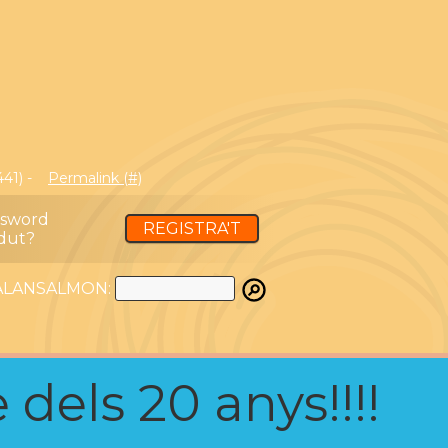
441) -
Permalink (#)
ssword
REGISTRA'T
dut?
ATALANSALMON:
 dels 20 anys!!!!