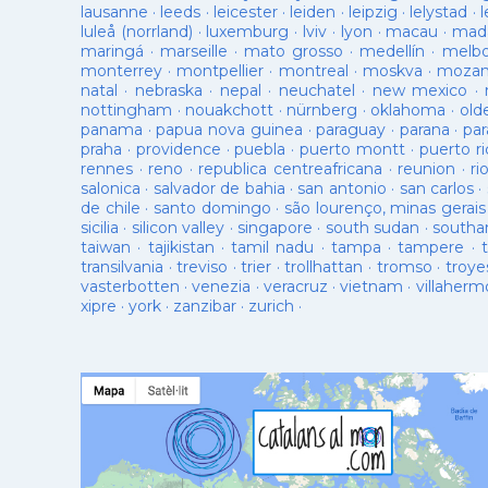
lausanne
·
leeds
·
leicester
·
leiden
·
leipzig
·
lelystad
·
luleå (norrland)
·
luxemburg
·
lviv
·
lyon
·
macau
·
mad
maringá
·
marseille
·
mato grosso
·
medellín
·
melb
monterrey
·
montpellier
·
montreal
·
moskva
·
mozam
natal
·
nebraska
·
nepal
·
neuchatel
·
new mexico
·
nottingham
·
nouakchott
·
nürnberg
·
oklahoma
·
old
panama
·
papua nova guinea
·
paraguay
·
parana
·
par
praha
·
providence
·
puebla
·
puerto montt
·
puerto ri
rennes
·
reno
·
republica centreafricana
·
reunion
·
ri
salonica
·
salvador de bahia
·
san antonio
·
san carlos
·
de chile
·
santo domingo
·
são lourenço, minas gerais
sicilia
·
silicon valley
·
singapore
·
south sudan
·
south
taiwan
·
tajikistan
·
tamil nadu
·
tampa
·
tampere
·
transilvania
·
treviso
·
trier
·
trollhattan
·
tromso
·
troye
vasterbotten
·
venezia
·
veracruz
·
vietnam
·
villaherm
xipre
·
york
·
zanzibar
·
zurich
·