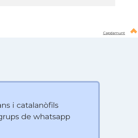
Capdamunt
ns i catalanòfils
 grups de whatsapp