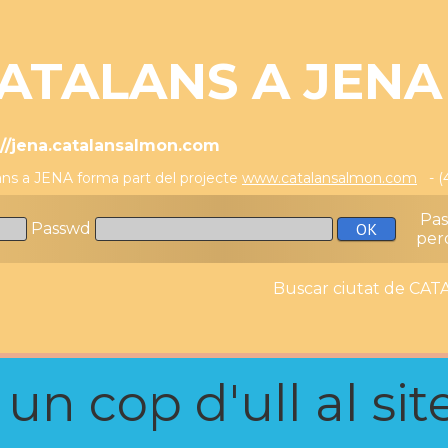
ATALANS A JENA
://jena.catalansalmon.com
ans a JENA forma part del projecte
www.catalansalmon.com
- (
Pa
Passwd
per
Buscar ciutat de C
n cop d'ull al site