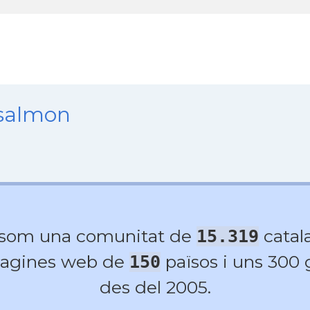
nsalmon
 som una comunitat de
catala
15.319
agines web de
països i uns 300
150
des del 2005.