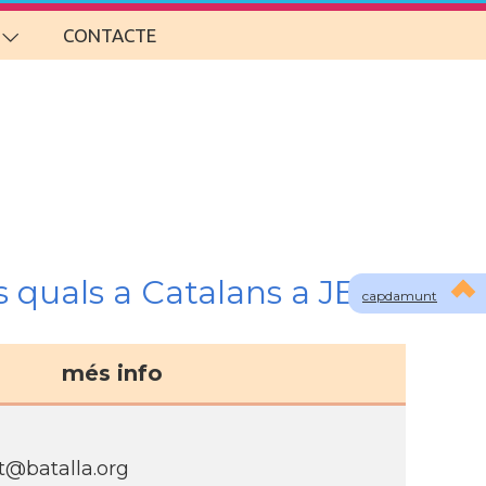
CONTACTE
s quals a Catalans a JENA
capdamunt
més info
rt@batalla.org