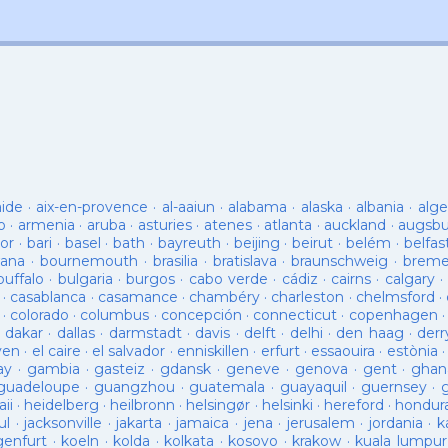
aide
·
aix-en-provence
·
al-aaiun
·
alabama
·
alaska
·
albania
·
alge
o
·
armenia
·
aruba
·
asturies
·
atenes
·
atlanta
·
auckland
·
augsb
or
·
bari
·
basel
·
bath
·
bayreuth
·
beijing
·
beirut
·
belém
·
belfas
ana
·
bournemouth
·
brasilia
·
bratislava
·
braunschweig
·
brem
buffalo
·
bulgaria
·
burgos
·
cabo verde
·
cádiz
·
cairns
·
calgary
·
·
casablanca
·
casamance
·
chambéry
·
charleston
·
chelmsford
·
·
colorado
·
columbus
·
concepción
·
connecticut
·
copenhagen
·
dakar
·
dallas
·
darmstadt
·
davis
·
delft
·
delhi
·
den haag
·
derr
ven
·
el caire
·
el salvador
·
enniskillen
·
erfurt
·
essaouira
·
estònia
ay
·
gambia
·
gasteiz
·
gdansk
·
geneve
·
genova
·
gent
·
ghan
guadeloupe
·
guangzhou
·
guatemala
·
guayaquil
·
guernsey
·
ii
·
heidelberg
·
heilbronn
·
helsingør
·
helsinki
·
hereford
·
hondur
ul
·
jacksonville
·
jakarta
·
jamaica
·
jena
·
jerusalem
·
jordania
·
k
genfurt
·
koeln
·
kolda
·
kolkata
·
kosovo
·
krakow
·
kuala lumpur