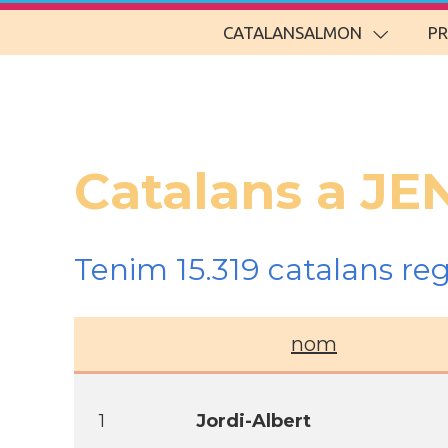
CATALANSALMON
P
Catalans a JE
Tenim 15.319 catalans re
nom
1
Jordi-Albert