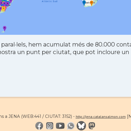
 paral·lels, hem acumulat més de 80.000 contac
stra un punt per ciutat, que pot incloure un
ns a JENA (WEB:441 / CIUTAT: 3152) -
[N
http://jena.catalansalmon.com