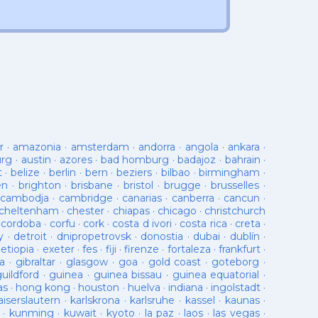
r
·
amazonia
·
amsterdam
·
andorra
·
angola
·
ankara
·
urg
·
austin
·
azores
·
bad homburg
·
badajoz
·
bahrain
·
t
·
belize
·
berlin
·
bern
·
beziers
·
bilbao
·
birmingham
·
en
·
brighton
·
brisbane
·
bristol
·
brugge
·
brusselles
·
cambodja
·
cambridge
·
canarias
·
canberra
·
cancun
·
cheltenham
·
chester
·
chiapas
·
chicago
·
christchurch
·
cordoba
·
corfu
·
cork
·
costa d ivori
·
costa rica
·
creta
·
y
·
detroit
·
dnipropetrovsk
·
donostia
·
dubai
·
dublín
·
·
etiopia
·
exeter
·
fes
·
fiji
·
firenze
·
fortaleza
·
frankfurt
·
a
·
gibraltar
·
glasgow
·
goa
·
gold coast
·
goteborg
·
guildford
·
guinea
·
guinea bissau
·
guinea equatorial
·
as
·
hong kong
·
houston
·
huelva
·
indiana
·
ingolstadt
·
aiserslautern
·
karlskrona
·
karlsruhe
·
kassel
·
kaunas
·
·
kunming
·
kuwait
·
kyoto
·
la paz
·
laos
·
las vegas
·