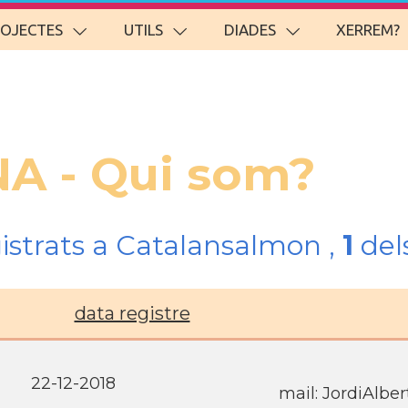
ROJECTES
UTILS
DIADES
XERREM?
NA - Qui som?
gistrats a Catalansalmon ,
1
del
data registre
22-12-2018
mail: JordiAlbe