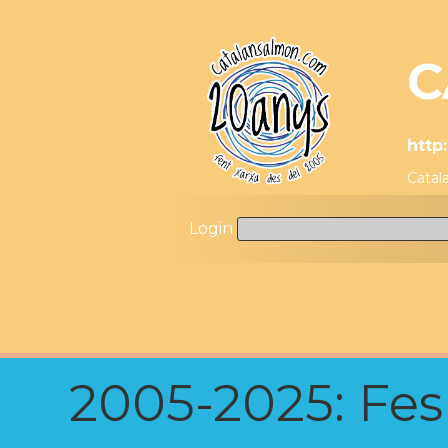
C
http
Catal
Login
2005-2025: Fes u