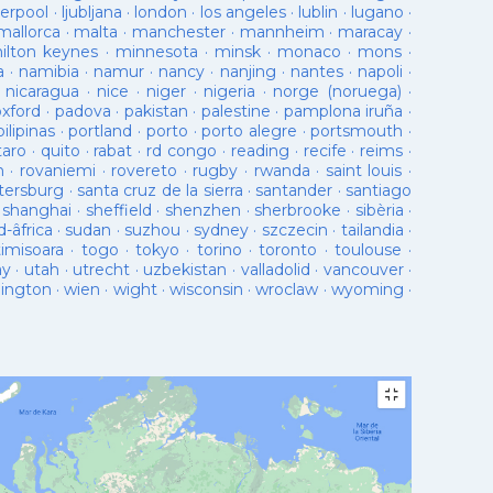
verpool
·
ljubljana
·
london
·
los angeles
·
lublin
·
lugano
·
mallorca
·
malta
·
manchester
·
mannheim
·
maracay
·
ilton keynes
·
minnesota
·
minsk
·
monaco
·
mons
·
a
·
namibia
·
namur
·
nancy
·
nanjing
·
nantes
·
napoli
·
·
nicaragua
·
nice
·
niger
·
nigeria
·
norge (noruega)
·
oxford
·
padova
·
pakistan
·
palestine
·
pamplona iruña
·
pilipinas
·
portland
·
porto
·
porto alegre
·
portsmouth
·
taro
·
quito
·
rabat
·
rd congo
·
reading
·
recife
·
reims
·
n
·
rovaniemi
·
rovereto
·
rugby
·
rwanda
·
saint louis
·
tersburg
·
santa cruz de la sierra
·
santander
·
santiago
·
shanghai
·
sheffield
·
shenzhen
·
sherbrooke
·
sibèria
·
d-âfrica
·
sudan
·
suzhou
·
sydney
·
szczecin
·
tailandia
·
timisoara
·
togo
·
tokyo
·
torino
·
toronto
·
toulouse
·
ay
·
utah
·
utrecht
·
uzbekistan
·
valladolid
·
vancouver
·
lington
·
wien
·
wight
·
wisconsin
·
wroclaw
·
wyoming
·