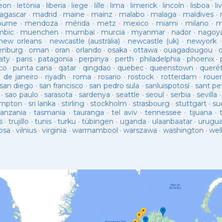
leon
·
letònia
·
liberia
·
liege
·
lille
·
lima
·
limerick
·
lincoln
·
lisboa
·
li
agascar
·
madrid
·
maine
·
mainz
·
malabo
·
malaga
·
maldives
·
ourne
·
mendoza
·
mérida
·
metz
·
mexico
·
miami
·
milano
·
m
bic
·
muenchen
·
mumbai
·
murcia
·
myanmar
·
nador
·
nagoy
new orleans
·
newcastle (austràlia)
·
newcastle (uk)
·
newyork
enburg
·
oman
·
oran
·
orlando
·
osaka
·
ottawa
·
ouagadougou
·
aty
·
paris
·
patagonia
·
perpinya
·
perth
·
philadelphia
·
phoenix
·
co
·
punta cana
·
qatar
·
qingdao
·
quebec
·
queenstown
·
queré
o de janeiro
·
riyadh
·
roma
·
rosario
·
rostock
·
rotterdam
·
roue
san diego
·
san francisco
·
san pedro sula
·
sanluispotosí
·
sant pe
·
sao paulo
·
sarasota
·
sardenya
·
seattle
·
seoul
·
serbia
·
sevilla
ampton
·
sri lanka
·
stirling
·
stockholm
·
strasbourg
·
stuttgart
·
su
tanzania
·
tasmania
·
tauranga
·
tel aviv
·
tennessee
·
tijuana
·
s
·
trujillo
·
tunis
·
turku
·
tübingen
·
uganda
·
ulaanbaatar
·
urugu
osa
·
vilnius
·
virginia
·
warrnambool
·
warszawa
·
washington
·
wel