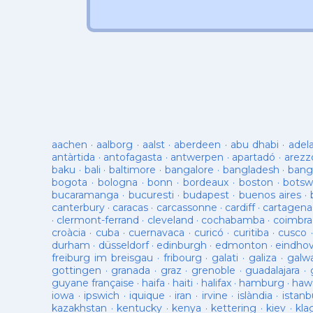
aachen
·
aalborg
·
aalst
·
aberdeen
·
abu dhabi
·
adel
antàrtida
·
antofagasta
·
antwerpen
·
apartadó
·
arezz
baku
·
bali
·
baltimore
·
bangalore
·
bangladesh
·
bang
bogota
·
bologna
·
bonn
·
bordeaux
·
boston
·
botsw
bucaramanga
·
bucuresti
·
budapest
·
buenos aires
·
canterbury
·
caracas
·
carcassonne
·
cardiff
·
cartagena
·
clermont-ferrand
·
cleveland
·
cochabamba
·
coimbra
croàcia
·
cuba
·
cuernavaca
·
curicó
·
curitiba
·
cusco
durham
·
düsseldorf
·
edinburgh
·
edmonton
·
eindho
freiburg im breisgau
·
fribourg
·
galati
·
galiza
·
galw
gottingen
·
granada
·
graz
·
grenoble
·
guadalajara
·
guyane française
·
haifa
·
haiti
·
halifax
·
hamburg
·
hawa
iowa
·
ipswich
·
iquique
·
iran
·
irvine
·
islàndia
·
istanb
kazakhstan
·
kentucky
·
kenya
·
kettering
·
kiev
·
kla