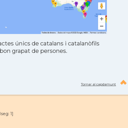
tes únics de catalans i catalanòfils
 bon grapat de persones.
Tornar al capdamunt
seg: 1]