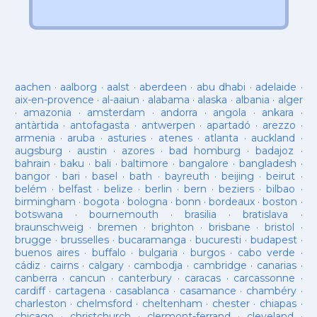
aachen
·
aalborg
·
aalst
·
aberdeen
·
abu dhabi
·
adelaide
·
aix-en-provence
·
al-aaiun
·
alabama
·
alaska
·
albania
·
alger
·
amazonia
·
amsterdam
·
andorra
·
angola
·
ankara
·
antàrtida
·
antofagasta
·
antwerpen
·
apartadó
·
arezzo
·
armenia
·
aruba
·
asturies
·
atenes
·
atlanta
·
auckland
·
augsburg
·
austin
·
azores
·
bad homburg
·
badajoz
·
bahrain
·
baku
·
bali
·
baltimore
·
bangalore
·
bangladesh
·
bangor
·
bari
·
basel
·
bath
·
bayreuth
·
beijing
·
beirut
·
belém
·
belfast
·
belize
·
berlin
·
bern
·
beziers
·
bilbao
·
birmingham
·
bogota
·
bologna
·
bonn
·
bordeaux
·
boston
·
botswana
·
bournemouth
·
brasilia
·
bratislava
·
braunschweig
·
bremen
·
brighton
·
brisbane
·
bristol
·
brugge
·
brusselles
·
bucaramanga
·
bucuresti
·
budapest
·
buenos aires
·
buffalo
·
bulgaria
·
burgos
·
cabo verde
·
cádiz
·
cairns
·
calgary
·
cambodja
·
cambridge
·
canarias
·
canberra
·
cancun
·
canterbury
·
caracas
·
carcassonne
·
cardiff
·
cartagena
·
casablanca
·
casamance
·
chambéry
·
charleston
·
chelmsford
·
cheltenham
·
chester
·
chiapas
·
chicago
·
christchurch
·
clermont-ferrand
·
cleveland
·