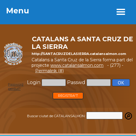
Menu
Menu
CATALANS A SANTA CRUZ DE
LA SIERRA
http://SANTACRUZDELASIERRA.catalansalmon.com
Catalans a Santa Cruz de la Sierra forma part del
projecte
www.catalansalmon.com
- (277) -
Permalink (#)
Login
Passwd
Password
perdut?
REGISTRA'T
Buscar ciutat de CATALANSALMON: