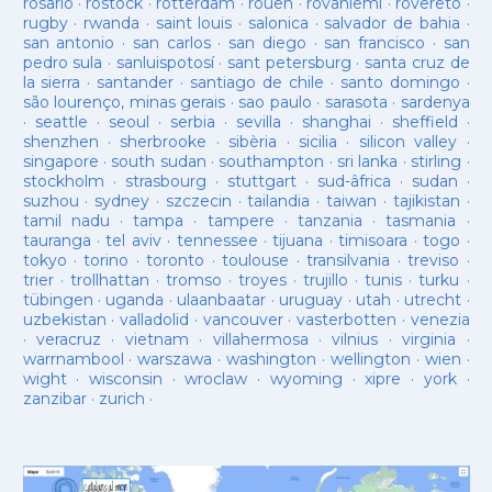
rosario
·
rostock
·
rotterdam
·
rouen
·
rovaniemi
·
rovereto
·
rugby
·
rwanda
·
saint louis
·
salonica
·
salvador de bahia
·
san antonio
·
san carlos
·
san diego
·
san francisco
·
san
pedro sula
·
sanluispotosí
·
sant petersburg
·
santa cruz de
la sierra
·
santander
·
santiago de chile
·
santo domingo
·
são lourenço, minas gerais
·
sao paulo
·
sarasota
·
sardenya
·
seattle
·
seoul
·
serbia
·
sevilla
·
shanghai
·
sheffield
·
shenzhen
·
sherbrooke
·
sibèria
·
sicilia
·
silicon valley
·
singapore
·
south sudan
·
southampton
·
sri lanka
·
stirling
·
stockholm
·
strasbourg
·
stuttgart
·
sud-âfrica
·
sudan
·
suzhou
·
sydney
·
szczecin
·
tailandia
·
taiwan
·
tajikistan
·
tamil nadu
·
tampa
·
tampere
·
tanzania
·
tasmania
·
tauranga
·
tel aviv
·
tennessee
·
tijuana
·
timisoara
·
togo
·
tokyo
·
torino
·
toronto
·
toulouse
·
transilvania
·
treviso
·
trier
·
trollhattan
·
tromso
·
troyes
·
trujillo
·
tunis
·
turku
·
tübingen
·
uganda
·
ulaanbaatar
·
uruguay
·
utah
·
utrecht
·
uzbekistan
·
valladolid
·
vancouver
·
vasterbotten
·
venezia
·
veracruz
·
vietnam
·
villahermosa
·
vilnius
·
virginia
·
warrnambool
·
warszawa
·
washington
·
wellington
·
wien
·
wight
·
wisconsin
·
wroclaw
·
wyoming
·
xipre
·
york
·
zanzibar
·
zurich
·