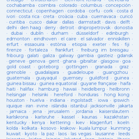
cochabamba
·
coimbra
·
colorado
·
columbus
·
concepción
·
connecticut
·
copenhagen
·
cordoba
·
corfu
·
cork
·
costa d
ivori
·
costa rica
·
creta
·
croàcia
·
cuba
·
cuernavaca
·
curicó
·
curitiba
·
cusco
·
dakar
·
dallas
·
darmstadt
·
davis
·
delft
·
delhi
·
den haag
·
derry
·
detroit
·
dnipropetrovsk
·
donostia
·
dubai
·
dublín
·
durham
·
düsseldorf
·
edinburgh
·
edmonton
·
eindhoven
·
el caire
·
el salvador
·
enniskillen
·
erfurt
·
essaouira
·
estònia
·
etiopia
·
exeter
·
fes
·
fiji
·
firenze
·
fortaleza
·
frankfurt
·
freiburg im breisgau
·
fribourg
·
galati
·
galiza
·
galway
·
gambia
·
gasteiz
·
gdansk
·
geneve
·
genova
·
gent
·
ghana
·
gibraltar
·
glasgow
·
goa
·
gold coast
·
goteborg
·
gottingen
·
granada
·
graz
·
grenoble
·
guadalajara
·
guadeloupe
·
guangzhou
·
guatemala
·
guayaquil
·
guernsey
·
guildford
·
guinea
·
guinea bissau
·
guinea equatorial
·
guyane française
·
haifa
·
haiti
·
halifax
·
hamburg
·
hawaii
·
heidelberg
·
heilbronn
·
helsingør
·
helsinki
·
hereford
·
honduras
·
hong kong
·
houston
·
huelva
·
indiana
·
ingolstadt
·
iowa
·
ipswich
·
iquique
·
iran
·
irvine
·
islàndia
·
istanbul
·
jacksonville
·
jakarta
·
jamaica
·
jena
·
jerusalem
·
jordania
·
kaiserslautern
·
karlskrona
·
karlsruhe
·
kassel
·
kaunas
·
kazakhstan
·
kentucky
·
kenya
·
kettering
·
kiev
·
klagenfurt
·
koeln
·
kolda
·
kolkata
·
kosovo
·
krakow
·
kuala lumpur
·
kunming
·
kuwait
·
kyoto
·
la paz
·
laos
·
las vegas
·
lausanne
·
leeds
·