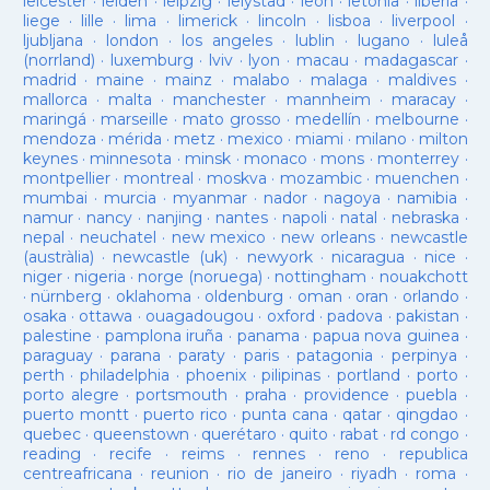
leicester
·
leiden
·
leipzig
·
lelystad
·
leon
·
letònia
·
liberia
·
liege
·
lille
·
lima
·
limerick
·
lincoln
·
lisboa
·
liverpool
·
ljubljana
·
london
·
los angeles
·
lublin
·
lugano
·
luleå
(norrland)
·
luxemburg
·
lviv
·
lyon
·
macau
·
madagascar
·
madrid
·
maine
·
mainz
·
malabo
·
malaga
·
maldives
·
mallorca
·
malta
·
manchester
·
mannheim
·
maracay
·
maringá
·
marseille
·
mato grosso
·
medellín
·
melbourne
·
mendoza
·
mérida
·
metz
·
mexico
·
miami
·
milano
·
milton
keynes
·
minnesota
·
minsk
·
monaco
·
mons
·
monterrey
·
montpellier
·
montreal
·
moskva
·
mozambic
·
muenchen
·
mumbai
·
murcia
·
myanmar
·
nador
·
nagoya
·
namibia
·
namur
·
nancy
·
nanjing
·
nantes
·
napoli
·
natal
·
nebraska
·
nepal
·
neuchatel
·
new mexico
·
new orleans
·
newcastle
(austràlia)
·
newcastle (uk)
·
newyork
·
nicaragua
·
nice
·
niger
·
nigeria
·
norge (noruega)
·
nottingham
·
nouakchott
·
nürnberg
·
oklahoma
·
oldenburg
·
oman
·
oran
·
orlando
·
osaka
·
ottawa
·
ouagadougou
·
oxford
·
padova
·
pakistan
·
palestine
·
pamplona iruña
·
panama
·
papua nova guinea
·
paraguay
·
parana
·
paraty
·
paris
·
patagonia
·
perpinya
·
perth
·
philadelphia
·
phoenix
·
pilipinas
·
portland
·
porto
·
porto alegre
·
portsmouth
·
praha
·
providence
·
puebla
·
puerto montt
·
puerto rico
·
punta cana
·
qatar
·
qingdao
·
quebec
·
queenstown
·
querétaro
·
quito
·
rabat
·
rd congo
·
reading
·
recife
·
reims
·
rennes
·
reno
·
republica
centreafricana
·
reunion
·
rio de janeiro
·
riyadh
·
roma
·