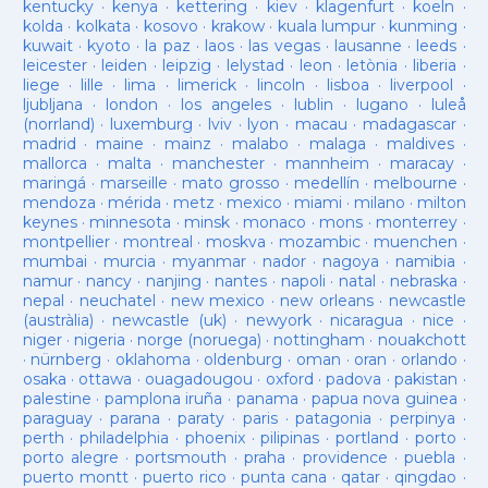
kentucky
·
kenya
·
kettering
·
kiev
·
klagenfurt
·
koeln
·
kolda
·
kolkata
·
kosovo
·
krakow
·
kuala lumpur
·
kunming
·
kuwait
·
kyoto
·
la paz
·
laos
·
las vegas
·
lausanne
·
leeds
·
leicester
·
leiden
·
leipzig
·
lelystad
·
leon
·
letònia
·
liberia
·
liege
·
lille
·
lima
·
limerick
·
lincoln
·
lisboa
·
liverpool
·
ljubljana
·
london
·
los angeles
·
lublin
·
lugano
·
luleå
(norrland)
·
luxemburg
·
lviv
·
lyon
·
macau
·
madagascar
·
madrid
·
maine
·
mainz
·
malabo
·
malaga
·
maldives
·
mallorca
·
malta
·
manchester
·
mannheim
·
maracay
·
maringá
·
marseille
·
mato grosso
·
medellín
·
melbourne
·
mendoza
·
mérida
·
metz
·
mexico
·
miami
·
milano
·
milton
keynes
·
minnesota
·
minsk
·
monaco
·
mons
·
monterrey
·
montpellier
·
montreal
·
moskva
·
mozambic
·
muenchen
·
mumbai
·
murcia
·
myanmar
·
nador
·
nagoya
·
namibia
·
namur
·
nancy
·
nanjing
·
nantes
·
napoli
·
natal
·
nebraska
·
nepal
·
neuchatel
·
new mexico
·
new orleans
·
newcastle
(austràlia)
·
newcastle (uk)
·
newyork
·
nicaragua
·
nice
·
niger
·
nigeria
·
norge (noruega)
·
nottingham
·
nouakchott
·
nürnberg
·
oklahoma
·
oldenburg
·
oman
·
oran
·
orlando
·
osaka
·
ottawa
·
ouagadougou
·
oxford
·
padova
·
pakistan
·
palestine
·
pamplona iruña
·
panama
·
papua nova guinea
·
paraguay
·
parana
·
paraty
·
paris
·
patagonia
·
perpinya
·
perth
·
philadelphia
·
phoenix
·
pilipinas
·
portland
·
porto
·
porto alegre
·
portsmouth
·
praha
·
providence
·
puebla
·
puerto montt
·
puerto rico
·
punta cana
·
qatar
·
qingdao
·