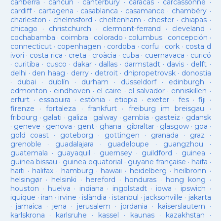
canberra
·
cancun
·
canterbury
·
caracas
·
carcassonne
·
cardiff
·
cartagena
·
casablanca
·
casamance
·
chambéry
·
charleston
·
chelmsford
·
cheltenham
·
chester
·
chiapas
·
chicago
·
christchurch
·
clermont-ferrand
·
cleveland
·
cochabamba
·
coimbra
·
colorado
·
columbus
·
concepción
·
connecticut
·
copenhagen
·
cordoba
·
corfu
·
cork
·
costa d
ivori
·
costa rica
·
creta
·
croàcia
·
cuba
·
cuernavaca
·
curicó
·
curitiba
·
cusco
·
dakar
·
dallas
·
darmstadt
·
davis
·
delft
·
delhi
·
den haag
·
derry
·
detroit
·
dnipropetrovsk
·
donostia
·
dubai
·
dublín
·
durham
·
düsseldorf
·
edinburgh
·
edmonton
·
eindhoven
·
el caire
·
el salvador
·
enniskillen
·
erfurt
·
essaouira
·
estònia
·
etiopia
·
exeter
·
fes
·
fiji
·
firenze
·
fortaleza
·
frankfurt
·
freiburg im breisgau
·
fribourg
·
galati
·
galiza
·
galway
·
gambia
·
gasteiz
·
gdansk
·
geneve
·
genova
·
gent
·
ghana
·
gibraltar
·
glasgow
·
goa
·
gold coast
·
goteborg
·
gottingen
·
granada
·
graz
·
grenoble
·
guadalajara
·
guadeloupe
·
guangzhou
·
guatemala
·
guayaquil
·
guernsey
·
guildford
·
guinea
·
guinea bissau
·
guinea equatorial
·
guyane française
·
haifa
·
haiti
·
halifax
·
hamburg
·
hawaii
·
heidelberg
·
heilbronn
·
helsingør
·
helsinki
·
hereford
·
honduras
·
hong kong
·
houston
·
huelva
·
indiana
·
ingolstadt
·
iowa
·
ipswich
·
iquique
·
iran
·
irvine
·
islàndia
·
istanbul
·
jacksonville
·
jakarta
·
jamaica
·
jena
·
jerusalem
·
jordania
·
kaiserslautern
·
karlskrona
·
karlsruhe
·
kassel
·
kaunas
·
kazakhstan
·