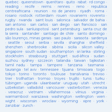
quebec
·
queenstown
·
querétaro
·
quito
·
rabat
·
rd congo
·
reading
·
recife
·
reims
·
rennes
·
reno
·
republica
centreafricana
·
reunion
·
rio de janeiro
·
riyadh
·
roma
·
rosario
·
rostock
·
rotterdam
·
rouen
·
rovaniemi
·
rovereto
·
rugby
·
rwanda
·
saint louis
·
salonica
·
salvador de bahia
·
san antonio
·
san carlos
·
san diego
·
san francisco
·
san
pedro sula
·
sanluispotosí
·
sant petersburg
·
santa cruz de
la sierra
·
santander
·
santiago de chile
·
santo domingo
·
são lourenço, minas gerais
·
sao paulo
·
sarasota
·
sardenya
·
seattle
·
seoul
·
serbia
·
sevilla
·
shanghai
·
sheffield
·
shenzhen
·
sherbrooke
·
sibèria
·
sicilia
·
silicon valley
·
singapore
·
south sudan
·
southampton
·
sri lanka
·
stirling
·
stockholm
·
strasbourg
·
stuttgart
·
sud-âfrica
·
sudan
·
suzhou
·
sydney
·
szczecin
·
tailandia
·
taiwan
·
tajikistan
·
tamil nadu
·
tampa
·
tampere
·
tanzania
·
tasmania
·
tauranga
·
tel aviv
·
tennessee
·
tijuana
·
timisoara
·
togo
·
tokyo
·
torino
·
toronto
·
toulouse
·
transilvania
·
treviso
·
trier
·
trollhattan
·
tromso
·
troyes
·
trujillo
·
tunis
·
turku
·
tübingen
·
uganda
·
ulaanbaatar
·
uruguay
·
utah
·
utrecht
·
uzbekistan
·
valladolid
·
vancouver
·
vasterbotten
·
venezia
·
veracruz
·
vietnam
·
villahermosa
·
vilnius
·
virginia
·
warrnambool
·
warszawa
·
washington
·
wellington
·
wien
·
wight
·
wisconsin
·
wroclaw
·
wyoming
·
xipre
·
york
·
zanzibar
·
zurich
·