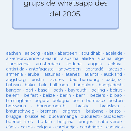
grups de whatsapp des
del 2005.
aachen
·
aalborg
·
aalst
·
aberdeen
·
abu dhabi
·
adelaide
·
aix-en-provence
·
al-aaiun
·
alabama
·
alaska
·
albania
·
alger
·
amazonia
·
amsterdam
·
andorra
·
angola
·
ankara
·
antàrtida
·
antofagasta
·
antwerpen
·
apartadó
·
arezzo
·
armenia
·
aruba
·
asturies
·
atenes
·
atlanta
·
auckland
·
augsburg
·
austin
·
azores
·
bad homburg
·
badajoz
·
bahrain
·
baku
·
bali
·
baltimore
·
bangalore
·
bangladesh
·
bangor
·
bari
·
basel
·
bath
·
bayreuth
·
beijing
·
beirut
·
belém
·
belfast
·
belize
·
berlin
·
bern
·
beziers
·
bilbao
·
birmingham
·
bogota
·
bologna
·
bonn
·
bordeaux
·
boston
·
botswana
·
bournemouth
·
brasilia
·
bratislava
·
braunschweig
·
bremen
·
brighton
·
brisbane
·
bristol
·
brugge
·
brusselles
·
bucaramanga
·
bucuresti
·
budapest
·
buenos aires
·
buffalo
·
bulgaria
·
burgos
·
cabo verde
·
cádiz
·
cairns
·
calgary
·
cambodja
·
cambridge
·
canarias
·