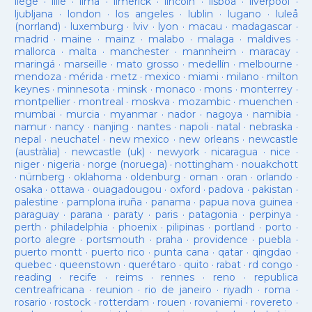
liege
·
lille
·
lima
·
limerick
·
lincoln
·
lisboa
·
liverpool
·
ljubljana
·
london
·
los angeles
·
lublin
·
lugano
·
luleå
(norrland)
·
luxemburg
·
lviv
·
lyon
·
macau
·
madagascar
·
madrid
·
maine
·
mainz
·
malabo
·
malaga
·
maldives
·
mallorca
·
malta
·
manchester
·
mannheim
·
maracay
·
maringá
·
marseille
·
mato grosso
·
medellín
·
melbourne
·
mendoza
·
mérida
·
metz
·
mexico
·
miami
·
milano
·
milton
keynes
·
minnesota
·
minsk
·
monaco
·
mons
·
monterrey
·
montpellier
·
montreal
·
moskva
·
mozambic
·
muenchen
·
mumbai
·
murcia
·
myanmar
·
nador
·
nagoya
·
namibia
·
namur
·
nancy
·
nanjing
·
nantes
·
napoli
·
natal
·
nebraska
·
nepal
·
neuchatel
·
new mexico
·
new orleans
·
newcastle
(austràlia)
·
newcastle (uk)
·
newyork
·
nicaragua
·
nice
·
niger
·
nigeria
·
norge (noruega)
·
nottingham
·
nouakchott
·
nürnberg
·
oklahoma
·
oldenburg
·
oman
·
oran
·
orlando
·
osaka
·
ottawa
·
ouagadougou
·
oxford
·
padova
·
pakistan
·
palestine
·
pamplona iruña
·
panama
·
papua nova guinea
·
paraguay
·
parana
·
paraty
·
paris
·
patagonia
·
perpinya
·
perth
·
philadelphia
·
phoenix
·
pilipinas
·
portland
·
porto
·
porto alegre
·
portsmouth
·
praha
·
providence
·
puebla
·
puerto montt
·
puerto rico
·
punta cana
·
qatar
·
qingdao
·
quebec
·
queenstown
·
querétaro
·
quito
·
rabat
·
rd congo
·
reading
·
recife
·
reims
·
rennes
·
reno
·
republica
centreafricana
·
reunion
·
rio de janeiro
·
riyadh
·
roma
·
rosario
·
rostock
·
rotterdam
·
rouen
·
rovaniemi
·
rovereto
·