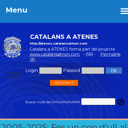
Menu
Menu
CATALANS A ATENES
http://atenes.catalansalmon.com
Catalans a ATENES forma part del projecte
www.catalansalmon.com
- (58) -
Permalink
(#)
Login
Passwd
Password
perdut?
REGISTRA'T
Buscar ciutat de CATALANSALMON:
2005-2025: Fes un cop d'ull al