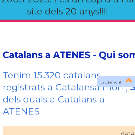
site dels 20 anys!!!!
Catalans a ATENES - Qui so
Tenim 15.320 catalans
capdamunt
registrats a Catalansalmon ,
dels quals a Catalans a
ATENES
data