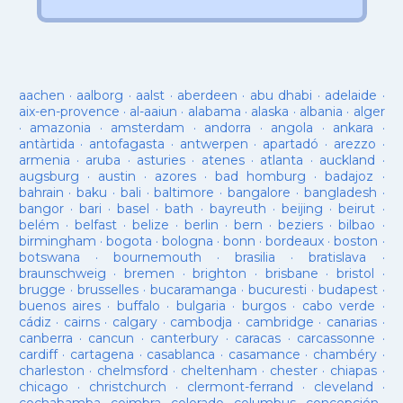
aachen
·
aalborg
·
aalst
·
aberdeen
·
abu dhabi
·
adelaide
·
aix-en-provence
·
al-aaiun
·
alabama
·
alaska
·
albania
·
alger
·
amazonia
·
amsterdam
·
andorra
·
angola
·
ankara
·
antàrtida
·
antofagasta
·
antwerpen
·
apartadó
·
arezzo
·
armenia
·
aruba
·
asturies
·
atenes
·
atlanta
·
auckland
·
augsburg
·
austin
·
azores
·
bad homburg
·
badajoz
·
bahrain
·
baku
·
bali
·
baltimore
·
bangalore
·
bangladesh
·
bangor
·
bari
·
basel
·
bath
·
bayreuth
·
beijing
·
beirut
·
belém
·
belfast
·
belize
·
berlin
·
bern
·
beziers
·
bilbao
·
birmingham
·
bogota
·
bologna
·
bonn
·
bordeaux
·
boston
·
botswana
·
bournemouth
·
brasilia
·
bratislava
·
braunschweig
·
bremen
·
brighton
·
brisbane
·
bristol
·
brugge
·
brusselles
·
bucaramanga
·
bucuresti
·
budapest
·
buenos aires
·
buffalo
·
bulgaria
·
burgos
·
cabo verde
·
cádiz
·
cairns
·
calgary
·
cambodja
·
cambridge
·
canarias
·
canberra
·
cancun
·
canterbury
·
caracas
·
carcassonne
·
cardiff
·
cartagena
·
casablanca
·
casamance
·
chambéry
·
charleston
·
chelmsford
·
cheltenham
·
chester
·
chiapas
·
chicago
·
christchurch
·
clermont-ferrand
·
cleveland
·