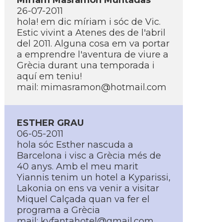
Miriam Masramon Muntadas
26-07-2011
hola! em dic mí­riam i sóc de Vic.
Estic vivint a Atenes des de l'abril
del 2011. Alguna cosa em va portar
a emprendre l'aventura de viure a
Grècia durant una temporada i
aquí­ em teniu!
mail: mimasramon@hotmail.com
ESTHER GRAU
06-05-2011
hola sóc Esther nascuda a
Barcelona i visc a Grècia més de
40 anys. Amb el meu marit
Yiannis tenim un hotel a Kyparissi,
Lakonia on ens va venir a visitar
Miquel Calçada quan va fer el
programa a Grècia
mail: kyfantahotel@gmail.com