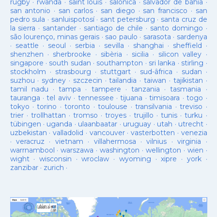
rugby
·
rwanda
·
saint louis
·
salonica
·
salvador de bahia
·
san antonio
·
san carlos
·
san diego
·
san francisco
·
san
pedro sula
·
sanluispotosí
·
sant petersburg
·
santa cruz de
la sierra
·
santander
·
santiago de chile
·
santo domingo
·
são lourenço, minas gerais
·
sao paulo
·
sarasota
·
sardenya
·
seattle
·
seoul
·
serbia
·
sevilla
·
shanghai
·
sheffield
·
shenzhen
·
sherbrooke
·
sibèria
·
sicilia
·
silicon valley
·
singapore
·
south sudan
·
southampton
·
sri lanka
·
stirling
·
stockholm
·
strasbourg
·
stuttgart
·
sud-âfrica
·
sudan
·
suzhou
·
sydney
·
szczecin
·
tailandia
·
taiwan
·
tajikistan
·
tamil nadu
·
tampa
·
tampere
·
tanzania
·
tasmania
·
tauranga
·
tel aviv
·
tennessee
·
tijuana
·
timisoara
·
togo
·
tokyo
·
torino
·
toronto
·
toulouse
·
transilvania
·
treviso
·
trier
·
trollhattan
·
tromso
·
troyes
·
trujillo
·
tunis
·
turku
·
tübingen
·
uganda
·
ulaanbaatar
·
uruguay
·
utah
·
utrecht
·
uzbekistan
·
valladolid
·
vancouver
·
vasterbotten
·
venezia
·
veracruz
·
vietnam
·
villahermosa
·
vilnius
·
virginia
·
warrnambool
·
warszawa
·
washington
·
wellington
·
wien
·
wight
·
wisconsin
·
wroclaw
·
wyoming
·
xipre
·
york
·
zanzibar
·
zurich
·