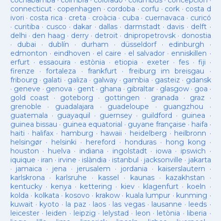
cochabamba
·
coimbra
·
colorado
·
columbus
·
concepción
·
connecticut
·
copenhagen
·
cordoba
·
corfu
·
cork
·
costa d
ivori
·
costa rica
·
creta
·
croàcia
·
cuba
·
cuernavaca
·
curicó
·
curitiba
·
cusco
·
dakar
·
dallas
·
darmstadt
·
davis
·
delft
·
delhi
·
den haag
·
derry
·
detroit
·
dnipropetrovsk
·
donostia
·
dubai
·
dublín
·
durham
·
düsseldorf
·
edinburgh
·
edmonton
·
eindhoven
·
el caire
·
el salvador
·
enniskillen
·
erfurt
·
essaouira
·
estònia
·
etiopia
·
exeter
·
fes
·
fiji
·
firenze
·
fortaleza
·
frankfurt
·
freiburg im breisgau
·
fribourg
·
galati
·
galiza
·
galway
·
gambia
·
gasteiz
·
gdansk
·
geneve
·
genova
·
gent
·
ghana
·
gibraltar
·
glasgow
·
goa
·
gold coast
·
goteborg
·
gottingen
·
granada
·
graz
·
grenoble
·
guadalajara
·
guadeloupe
·
guangzhou
·
guatemala
·
guayaquil
·
guernsey
·
guildford
·
guinea
·
guinea bissau
·
guinea equatorial
·
guyane française
·
haifa
·
haiti
·
halifax
·
hamburg
·
hawaii
·
heidelberg
·
heilbronn
·
helsingør
·
helsinki
·
hereford
·
honduras
·
hong kong
·
houston
·
huelva
·
indiana
·
ingolstadt
·
iowa
·
ipswich
·
iquique
·
iran
·
irvine
·
islàndia
·
istanbul
·
jacksonville
·
jakarta
·
jamaica
·
jena
·
jerusalem
·
jordania
·
kaiserslautern
·
karlskrona
·
karlsruhe
·
kassel
·
kaunas
·
kazakhstan
·
kentucky
·
kenya
·
kettering
·
kiev
·
klagenfurt
·
koeln
·
kolda
·
kolkata
·
kosovo
·
krakow
·
kuala lumpur
·
kunming
·
kuwait
·
kyoto
·
la paz
·
laos
·
las vegas
·
lausanne
·
leeds
·
leicester
·
leiden
·
leipzig
·
lelystad
·
leon
·
letònia
·
liberia
·