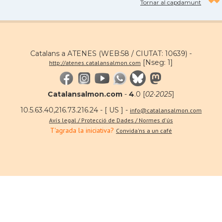
Tornar al capdamunt
Catalans a ATENES (WEB:58 / CIUTAT: 10639) -
[Nseg: 1]
http://atenes.catalansalmon.com
Catalansalmon.com
-
4
.0 [
02·2025
]
10.5.63.40,216.73.216.24 - [ US ] -
info@catalansalmon.com
Avís legal / Protecció de Dades / Normes d'ús
T'agrada la iniciativa?
Convida'ns a un café