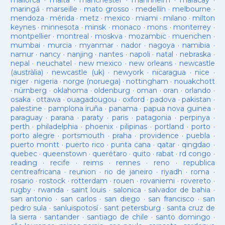
mallorca
·
malta
·
manchester
·
mannheim
·
maracay
·
maringá
·
marseille
·
mato grosso
·
medellín
·
melbourne
·
mendoza
·
mérida
·
metz
·
mexico
·
miami
·
milano
·
milton
keynes
·
minnesota
·
minsk
·
monaco
·
mons
·
monterrey
·
montpellier
·
montreal
·
moskva
·
mozambic
·
muenchen
·
mumbai
·
murcia
·
myanmar
·
nador
·
nagoya
·
namibia
·
namur
·
nancy
·
nanjing
·
nantes
·
napoli
·
natal
·
nebraska
·
nepal
·
neuchatel
·
new mexico
·
new orleans
·
newcastle
(austràlia)
·
newcastle (uk)
·
newyork
·
nicaragua
·
nice
·
niger
·
nigeria
·
norge (noruega)
·
nottingham
·
nouakchott
·
nürnberg
·
oklahoma
·
oldenburg
·
oman
·
oran
·
orlando
·
osaka
·
ottawa
·
ouagadougou
·
oxford
·
padova
·
pakistan
·
palestine
·
pamplona iruña
·
panama
·
papua nova guinea
·
paraguay
·
parana
·
paraty
·
paris
·
patagonia
·
perpinya
·
perth
·
philadelphia
·
phoenix
·
pilipinas
·
portland
·
porto
·
porto alegre
·
portsmouth
·
praha
·
providence
·
puebla
·
puerto montt
·
puerto rico
·
punta cana
·
qatar
·
qingdao
·
quebec
·
queenstown
·
querétaro
·
quito
·
rabat
·
rd congo
·
reading
·
recife
·
reims
·
rennes
·
reno
·
republica
centreafricana
·
reunion
·
rio de janeiro
·
riyadh
·
roma
·
rosario
·
rostock
·
rotterdam
·
rouen
·
rovaniemi
·
rovereto
·
rugby
·
rwanda
·
saint louis
·
salonica
·
salvador de bahia
·
san antonio
·
san carlos
·
san diego
·
san francisco
·
san
pedro sula
·
sanluispotosí
·
sant petersburg
·
santa cruz de
la sierra
·
santander
·
santiago de chile
·
santo domingo
·