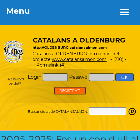
Menu
Menu
CATALANS A OLDENBURG
http://OLDENBURG.catalansalmon.com
Catalans a OLDENBURG forma part del
projecte
www.catalansalmon.com
- (210) -
Permalink (#)
Login
Passwd
Password
perdut?
REGISTRA'T
Buscar ciutat de CATALANSALMON:
2005-2025: Fes un cop d'ull al