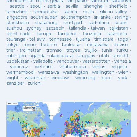
são lourenço, minas gerais
·
sao paulo
·
sarasota
·
sardenya
·
seattle
·
seoul
·
serbia
·
sevilla
·
shanghai
·
sheffield
·
shenzhen
·
sherbrooke
·
sibèria
·
sicilia
·
silicon valley
·
singapore
·
south sudan
·
southampton
·
sri lanka
·
stirling
·
stockholm
·
strasbourg
·
stuttgart
·
sud-âfrica
·
sudan
·
suzhou
·
sydney
·
szczecin
·
tailandia
·
taiwan
·
tajikistan
·
tamil nadu
·
tampa
·
tampere
·
tanzania
·
tasmania
·
tauranga
·
tel aviv
·
tennessee
·
tijuana
·
timisoara
·
togo
·
tokyo
·
torino
·
toronto
·
toulouse
·
transilvania
·
treviso
·
trier
·
trollhattan
·
tromso
·
troyes
·
trujillo
·
tunis
·
turku
·
tübingen
·
uganda
·
ulaanbaatar
·
uruguay
·
utah
·
utrecht
·
uzbekistan
·
valladolid
·
vancouver
·
vasterbotten
·
venezia
·
veracruz
·
vietnam
·
villahermosa
·
vilnius
·
virginia
·
warrnambool
·
warszawa
·
washington
·
wellington
·
wien
·
wight
·
wisconsin
·
wroclaw
·
wyoming
·
xipre
·
york
·
zanzibar
·
zurich
·