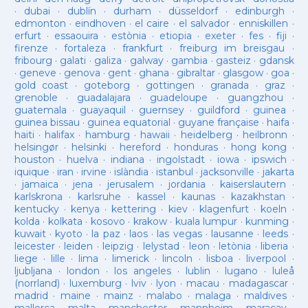
·
dubai
·
dublín
·
durham
·
düsseldorf
·
edinburgh
·
edmonton
·
eindhoven
·
el caire
·
el salvador
·
enniskillen
·
erfurt
·
essaouira
·
estònia
·
etiopia
·
exeter
·
fes
·
fiji
·
firenze
·
fortaleza
·
frankfurt
·
freiburg im breisgau
·
fribourg
·
galati
·
galiza
·
galway
·
gambia
·
gasteiz
·
gdansk
·
geneve
·
genova
·
gent
·
ghana
·
gibraltar
·
glasgow
·
goa
·
gold coast
·
goteborg
·
gottingen
·
granada
·
graz
·
grenoble
·
guadalajara
·
guadeloupe
·
guangzhou
·
guatemala
·
guayaquil
·
guernsey
·
guildford
·
guinea
·
guinea bissau
·
guinea equatorial
·
guyane française
·
haifa
·
haiti
·
halifax
·
hamburg
·
hawaii
·
heidelberg
·
heilbronn
·
helsingør
·
helsinki
·
hereford
·
honduras
·
hong kong
·
houston
·
huelva
·
indiana
·
ingolstadt
·
iowa
·
ipswich
·
iquique
·
iran
·
irvine
·
islàndia
·
istanbul
·
jacksonville
·
jakarta
·
jamaica
·
jena
·
jerusalem
·
jordania
·
kaiserslautern
·
karlskrona
·
karlsruhe
·
kassel
·
kaunas
·
kazakhstan
·
kentucky
·
kenya
·
kettering
·
kiev
·
klagenfurt
·
koeln
·
kolda
·
kolkata
·
kosovo
·
krakow
·
kuala lumpur
·
kunming
·
kuwait
·
kyoto
·
la paz
·
laos
·
las vegas
·
lausanne
·
leeds
·
leicester
·
leiden
·
leipzig
·
lelystad
·
leon
·
letònia
·
liberia
·
liege
·
lille
·
lima
·
limerick
·
lincoln
·
lisboa
·
liverpool
·
ljubljana
·
london
·
los angeles
·
lublin
·
lugano
·
luleå
(norrland)
·
luxemburg
·
lviv
·
lyon
·
macau
·
madagascar
·
madrid
·
maine
·
mainz
·
malabo
·
malaga
·
maldives
·