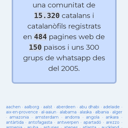
una comunitat de
catalans i
15.320
catalanòfils registrats
en
pagines web de
484
països i uns 300
150
grups de whatsapp des
del 2005.
aachen
·
aalborg
·
aalst
·
aberdeen
·
abu dhabi
·
adelaide
·
aix-en-provence
·
al-aaiun
·
alabama
·
alaska
·
albania
·
alger
·
amazonia
·
amsterdam
·
andorra
·
angola
·
ankara
·
antàrtida
·
antofagasta
·
antwerpen
·
apartadó
·
arezzo
·
armenia
·
aruba
·
asturies
·
atenes
·
atlanta
·
auckland
·