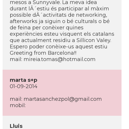
mesos a Sunnyvale. La meva idea
durant lÂ´estiu és participar al màxim
possible dÂ´activitats de networking,
afterworks ja siguin o bé culturals o bé
de feina per conèixer quines
experiències esteu visquent els catalans
que actualment residiu a Sillicon Valey.
Espero poder conèixe-us aquest estiu
Greeting from Barcelona!!
mail: mireia.tomas@hotmail.com
marta s+p
01-09-2014
mail: martasanchezpol@gmail.com
mobil:
Lluis