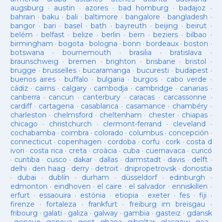
augsburg
·
austin
·
azores
·
bad homburg
·
badajoz
·
bahrain
·
baku
·
bali
·
baltimore
·
bangalore
·
bangladesh
·
bangor
·
bari
·
basel
·
bath
·
bayreuth
·
beijing
·
beirut
·
belém
·
belfast
·
belize
·
berlin
·
bern
·
beziers
·
bilbao
·
birmingham
·
bogota
·
bologna
·
bonn
·
bordeaux
·
boston
·
botswana
·
bournemouth
·
brasilia
·
bratislava
·
braunschweig
·
bremen
·
brighton
·
brisbane
·
bristol
·
brugge
·
brusselles
·
bucaramanga
·
bucuresti
·
budapest
·
buenos aires
·
buffalo
·
bulgaria
·
burgos
·
cabo verde
·
cádiz
·
cairns
·
calgary
·
cambodja
·
cambridge
·
canarias
·
canberra
·
cancun
·
canterbury
·
caracas
·
carcassonne
·
cardiff
·
cartagena
·
casablanca
·
casamance
·
chambéry
·
charleston
·
chelmsford
·
cheltenham
·
chester
·
chiapas
·
chicago
·
christchurch
·
clermont-ferrand
·
cleveland
·
cochabamba
·
coimbra
·
colorado
·
columbus
·
concepción
·
connecticut
·
copenhagen
·
cordoba
·
corfu
·
cork
·
costa d
ivori
·
costa rica
·
creta
·
croàcia
·
cuba
·
cuernavaca
·
curicó
·
curitiba
·
cusco
·
dakar
·
dallas
·
darmstadt
·
davis
·
delft
·
delhi
·
den haag
·
derry
·
detroit
·
dnipropetrovsk
·
donostia
·
dubai
·
dublín
·
durham
·
düsseldorf
·
edinburgh
·
edmonton
·
eindhoven
·
el caire
·
el salvador
·
enniskillen
·
erfurt
·
essaouira
·
estònia
·
etiopia
·
exeter
·
fes
·
fiji
·
firenze
·
fortaleza
·
frankfurt
·
freiburg im breisgau
·
fribourg
·
galati
·
galiza
·
galway
·
gambia
·
gasteiz
·
gdansk