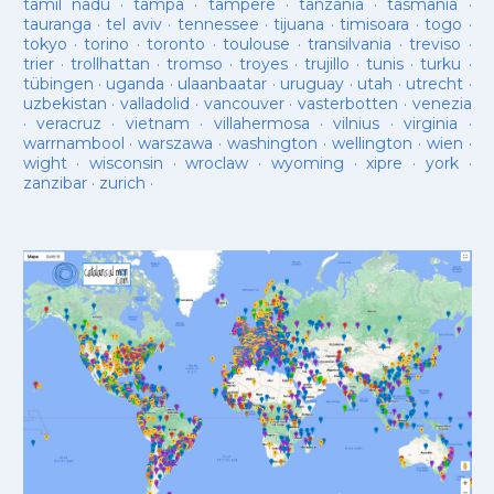
tamil nadu
·
tampa
·
tampere
·
tanzania
·
tasmania
·
tauranga
·
tel aviv
·
tennessee
·
tijuana
·
timisoara
·
togo
·
tokyo
·
torino
·
toronto
·
toulouse
·
transilvania
·
treviso
·
trier
·
trollhattan
·
tromso
·
troyes
·
trujillo
·
tunis
·
turku
·
tübingen
·
uganda
·
ulaanbaatar
·
uruguay
·
utah
·
utrecht
·
uzbekistan
·
valladolid
·
vancouver
·
vasterbotten
·
venezia
·
veracruz
·
vietnam
·
villahermosa
·
vilnius
·
virginia
·
warrnambool
·
warszawa
·
washington
·
wellington
·
wien
·
wight
·
wisconsin
·
wroclaw
·
wyoming
·
xipre
·
york
·
zanzibar
·
zurich
·