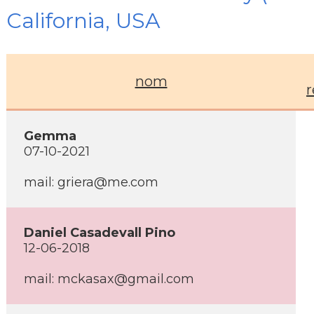
California, USA
nom
r
Gemma
07-10-2021
mail: griera@me.com
Daniel Casadevall Pino
12-06-2018
mail: mckasax@gmail.com