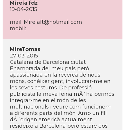
Mireia fdz
19-04-2015
mail: Mireiaft@hotmail.com
mobil:
MireTomas
27-03-2015
Catalana de Barcelona ciutat
Enamorada del meu paí­s però
apassionada en la recerca de nous
móns, conèixer gent, involucrar-me en
les seves costums. De professió
publicista la meva feina mÂ´ha permès
integrar-me en el món de les
multinacionals i veure com funcionem
a diferents parts del món. Amb un fill
dÂ´origen americà actualment
resideixo a Barcelona però estaré dos