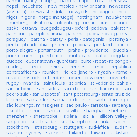
namur
·
nancy
·
nanjing
·
nantes
·
napoli
·
natal
·
nebraska
·
nepal
·
neuchatel
·
new mexico
·
new orleans
·
newcastle
(austràlia)
·
newcastle (uk)
·
newyork
·
nicaragua
·
nice
·
niger
·
nigeria
·
norge (noruega)
·
nottingham
·
nouakchott
·
nürnberg
·
oklahoma
·
oldenburg
·
oman
·
oran
·
orlando
·
osaka
·
ottawa
·
ouagadougou
·
oxford
·
padova
·
pakistan
·
palestine
·
pamplona iruña
·
panama
·
papua nova guinea
·
paraguay
·
parana
·
paraty
·
paris
·
patagonia
·
perpinya
·
perth
·
philadelphia
·
phoenix
·
pilipinas
·
portland
·
porto
·
porto alegre
·
portsmouth
·
praha
·
providence
·
puebla
·
puerto montt
·
puerto rico
·
punta cana
·
qatar
·
qingdao
·
quebec
·
queenstown
·
querétaro
·
quito
·
rabat
·
rd congo
·
reading
·
recife
·
reims
·
rennes
·
reno
·
republica
centreafricana
·
reunion
·
rio de janeiro
·
riyadh
·
roma
·
rosario
·
rostock
·
rotterdam
·
rouen
·
rovaniemi
·
rovereto
·
rugby
·
rwanda
·
saint louis
·
salonica
·
salvador de bahia
·
san antonio
·
san carlos
·
san diego
·
san francisco
·
san
pedro sula
·
sanluispotosí
·
sant petersburg
·
santa cruz de
la sierra
·
santander
·
santiago de chile
·
santo domingo
·
são lourenço, minas gerais
·
sao paulo
·
sarasota
·
sardenya
·
seattle
·
seoul
·
serbia
·
sevilla
·
shanghai
·
sheffield
·
shenzhen
·
sherbrooke
·
sibèria
·
sicilia
·
silicon valley
·
singapore
·
south sudan
·
southampton
·
sri lanka
·
stirling
·
stockholm
·
strasbourg
·
stuttgart
·
sud-âfrica
·
sudan
·
suzhou
·
sydney
·
szczecin
·
tailandia
·
taiwan
·
tajikistan
·