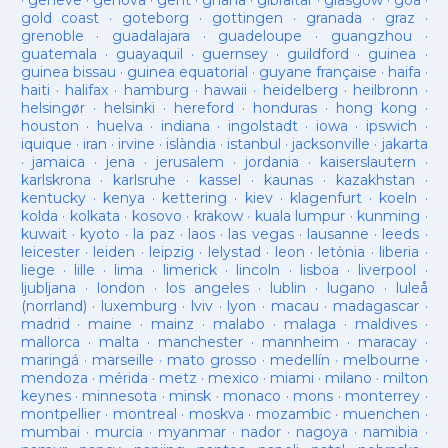
·
geneve
·
genova
·
gent
·
ghana
·
gibraltar
·
glasgow
·
goa
·
gold coast
·
goteborg
·
gottingen
·
granada
·
graz
·
grenoble
·
guadalajara
·
guadeloupe
·
guangzhou
·
guatemala
·
guayaquil
·
guernsey
·
guildford
·
guinea
·
guinea bissau
·
guinea equatorial
·
guyane française
·
haifa
·
haiti
·
halifax
·
hamburg
·
hawaii
·
heidelberg
·
heilbronn
·
helsingør
·
helsinki
·
hereford
·
honduras
·
hong kong
·
houston
·
huelva
·
indiana
·
ingolstadt
·
iowa
·
ipswich
·
iquique
·
iran
·
irvine
·
islàndia
·
istanbul
·
jacksonville
·
jakarta
·
jamaica
·
jena
·
jerusalem
·
jordania
·
kaiserslautern
·
karlskrona
·
karlsruhe
·
kassel
·
kaunas
·
kazakhstan
·
kentucky
·
kenya
·
kettering
·
kiev
·
klagenfurt
·
koeln
·
kolda
·
kolkata
·
kosovo
·
krakow
·
kuala lumpur
·
kunming
·
kuwait
·
kyoto
·
la paz
·
laos
·
las vegas
·
lausanne
·
leeds
·
leicester
·
leiden
·
leipzig
·
lelystad
·
leon
·
letònia
·
liberia
·
liege
·
lille
·
lima
·
limerick
·
lincoln
·
lisboa
·
liverpool
·
ljubljana
·
london
·
los angeles
·
lublin
·
lugano
·
luleå
(norrland)
·
luxemburg
·
lviv
·
lyon
·
macau
·
madagascar
·
madrid
·
maine
·
mainz
·
malabo
·
malaga
·
maldives
·
mallorca
·
malta
·
manchester
·
mannheim
·
maracay
·
maringá
·
marseille
·
mato grosso
·
medellín
·
melbourne
·
mendoza
·
mérida
·
metz
·
mexico
·
miami
·
milano
·
milton
keynes
·
minnesota
·
minsk
·
monaco
·
mons
·
monterrey
·
montpellier
·
montreal
·
moskva
·
mozambic
·
muenchen
·
mumbai
·
murcia
·
myanmar
·
nador
·
nagoya
·
namibia
·