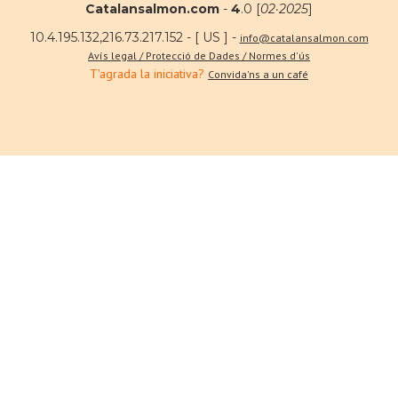
Catalansalmon.com
-
4
.0 [
02·2025
]
10.4.195.132,216.73.217.152 - [ US ] -
info@catalansalmon.com
Avís legal / Protecció de Dades / Normes d'ús
T'agrada la iniciativa?
Convida'ns a un café