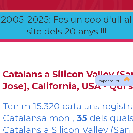
2005-2025: Fes un cop d'ull al
site dels 20 anys!!!!
Catalans a Silicon Valley (Sa
capdamunt
Jose), California, USA - Qui
Tenim 15.320 catalans registr
Catalansalmon ,
35
dels quals
Catalans a Silicon Valley (San 