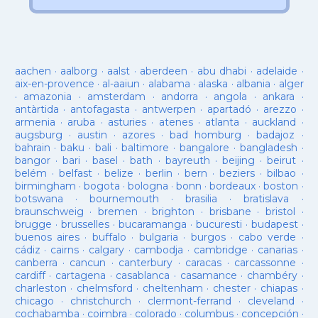
aachen
·
aalborg
·
aalst
·
aberdeen
·
abu dhabi
·
adelaide
·
aix-en-provence
·
al-aaiun
·
alabama
·
alaska
·
albania
·
alger
·
amazonia
·
amsterdam
·
andorra
·
angola
·
ankara
·
antàrtida
·
antofagasta
·
antwerpen
·
apartadó
·
arezzo
·
armenia
·
aruba
·
asturies
·
atenes
·
atlanta
·
auckland
·
augsburg
·
austin
·
azores
·
bad homburg
·
badajoz
·
bahrain
·
baku
·
bali
·
baltimore
·
bangalore
·
bangladesh
·
bangor
·
bari
·
basel
·
bath
·
bayreuth
·
beijing
·
beirut
·
belém
·
belfast
·
belize
·
berlin
·
bern
·
beziers
·
bilbao
·
birmingham
·
bogota
·
bologna
·
bonn
·
bordeaux
·
boston
·
botswana
·
bournemouth
·
brasilia
·
bratislava
·
braunschweig
·
bremen
·
brighton
·
brisbane
·
bristol
·
brugge
·
brusselles
·
bucaramanga
·
bucuresti
·
budapest
·
buenos aires
·
buffalo
·
bulgaria
·
burgos
·
cabo verde
·
cádiz
·
cairns
·
calgary
·
cambodja
·
cambridge
·
canarias
·
canberra
·
cancun
·
canterbury
·
caracas
·
carcassonne
·
cardiff
·
cartagena
·
casablanca
·
casamance
·
chambéry
·
charleston
·
chelmsford
·
cheltenham
·
chester
·
chiapas
·
chicago
·
christchurch
·
clermont-ferrand
·
cleveland
·
cochabamba
·
coimbra
·
colorado
·
columbus
·
concepción
·