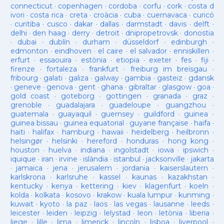
connecticut
·
copenhagen
·
cordoba
·
corfu
·
cork
·
costa d
ivori
·
costa rica
·
creta
·
croàcia
·
cuba
·
cuernavaca
·
curicó
·
curitiba
·
cusco
·
dakar
·
dallas
·
darmstadt
·
davis
·
delft
·
delhi
·
den haag
·
derry
·
detroit
·
dnipropetrovsk
·
donostia
·
dubai
·
dublín
·
durham
·
düsseldorf
·
edinburgh
·
edmonton
·
eindhoven
·
el caire
·
el salvador
·
enniskillen
·
erfurt
·
essaouira
·
estònia
·
etiopia
·
exeter
·
fes
·
fiji
·
firenze
·
fortaleza
·
frankfurt
·
freiburg im breisgau
·
fribourg
·
galati
·
galiza
·
galway
·
gambia
·
gasteiz
·
gdansk
·
geneve
·
genova
·
gent
·
ghana
·
gibraltar
·
glasgow
·
goa
·
gold coast
·
goteborg
·
gottingen
·
granada
·
graz
·
grenoble
·
guadalajara
·
guadeloupe
·
guangzhou
·
guatemala
·
guayaquil
·
guernsey
·
guildford
·
guinea
·
guinea bissau
·
guinea equatorial
·
guyane française
·
haifa
·
haiti
·
halifax
·
hamburg
·
hawaii
·
heidelberg
·
heilbronn
·
helsingør
·
helsinki
·
hereford
·
honduras
·
hong kong
·
houston
·
huelva
·
indiana
·
ingolstadt
·
iowa
·
ipswich
·
iquique
·
iran
·
irvine
·
islàndia
·
istanbul
·
jacksonville
·
jakarta
·
jamaica
·
jena
·
jerusalem
·
jordania
·
kaiserslautern
·
karlskrona
·
karlsruhe
·
kassel
·
kaunas
·
kazakhstan
·
kentucky
·
kenya
·
kettering
·
kiev
·
klagenfurt
·
koeln
·
kolda
·
kolkata
·
kosovo
·
krakow
·
kuala lumpur
·
kunming
·
kuwait
·
kyoto
·
la paz
·
laos
·
las vegas
·
lausanne
·
leeds
·
leicester
·
leiden
·
leipzig
·
lelystad
·
leon
·
letònia
·
liberia
·
liege
·
lille
·
lima
·
limerick
·
lincoln
·
lisboa
·
liverpool
·