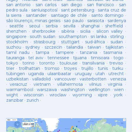
san antonio
·
san carlos
·
san diego
·
san francisco
·
san
pedro sula
·
sanluispotosí
·
sant petersburg
·
santa cruz de
la sierra
·
santander
·
santiago de chile
·
santo domingo
·
são lourenço, minas gerais
·
sao paulo
·
sarasota
·
sardenya
·
seattle
·
seoul
·
serbia
·
sevilla
·
shanghai
·
sheffield
·
shenzhen
·
sherbrooke
·
sibèria
·
sicilia
·
silicon valley
·
singapore
·
south sudan
·
southampton
·
sri lanka
·
stirling
·
stockholm
·
strasbourg
·
stuttgart
·
sud-âfrica
·
sudan
·
suzhou
·
sydney
·
szczecin
·
tailandia
·
taiwan
·
tajikistan
·
tamil nadu
·
tampa
·
tampere
·
tanzania
·
tasmania
·
tauranga
·
tel aviv
·
tennessee
·
tijuana
·
timisoara
·
togo
·
tokyo
·
torino
·
toronto
·
toulouse
·
transilvania
·
treviso
·
trier
·
trollhattan
·
tromso
·
troyes
·
trujillo
·
tunis
·
turku
·
tübingen
·
uganda
·
ulaanbaatar
·
uruguay
·
utah
·
utrecht
·
uzbekistan
·
valladolid
·
vancouver
·
vasterbotten
·
venezia
·
veracruz
·
vietnam
·
villahermosa
·
vilnius
·
virginia
·
warrnambool
·
warszawa
·
washington
·
wellington
·
wien
·
wight
·
wisconsin
·
wroclaw
·
wyoming
·
xipre
·
york
·
zanzibar
·
zurich
·