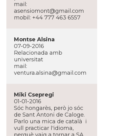
mail:
asensiomont@gmail.com
mobil: +44 777 463 6557
Montse Alsina
07-09-2016
Relacionada amb
universitat
mail:
ventura.alsina@gmail.com
Miki Csepregi
01-01-2016
Sóc hongarès, però jo sóc
de Sant Antoni de Caloge.
Parlo una mica de català i
vull practicar l'idioma,
perquè vaig a tornar a SA