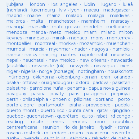
ljubljana
·
london
·
los angeles
·
lublin
·
lugano
·
luleå
(norrland)
·
luxemburg
·
lviv
·
lyon
·
macau
·
madagascar
·
madrid
·
maine
·
mainz
·
malabo
·
malaga
·
maldives
·
mallorca
·
malta
·
manchester
·
mannheim
·
maracay
·
maringá
·
marseille
·
mato grosso
·
medellín
·
melbourne
·
mendoza
·
mérida
·
metz
·
mexico
·
miami
·
milano
·
milton
keynes
·
minnesota
·
minsk
·
monaco
·
mons
·
monterrey
·
montpellier
·
montreal
·
moskva
·
mozambic
·
muenchen
·
mumbai
·
murcia
·
myanmar
·
nador
·
nagoya
·
namibia
·
namur
·
nancy
·
nanjing
·
nantes
·
napoli
·
natal
·
nebraska
·
nepal
·
neuchatel
·
new mexico
·
new orleans
·
newcastle
(austràlia)
·
newcastle (uk)
·
newyork
·
nicaragua
·
nice
·
niger
·
nigeria
·
norge (noruega)
·
nottingham
·
nouakchott
·
nürnberg
·
oklahoma
·
oldenburg
·
oman
·
oran
·
orlando
·
osaka
·
ottawa
·
ouagadougou
·
oxford
·
padova
·
pakistan
·
palestine
·
pamplona iruña
·
panama
·
papua nova guinea
·
paraguay
·
parana
·
paraty
·
paris
·
patagonia
·
perpinya
·
perth
·
philadelphia
·
phoenix
·
pilipinas
·
portland
·
porto
·
porto alegre
·
portsmouth
·
praha
·
providence
·
puebla
·
puerto montt
·
puerto rico
·
punta cana
·
qatar
·
qingdao
·
quebec
·
queenstown
·
querétaro
·
quito
·
rabat
·
rd congo
·
reading
·
recife
·
reims
·
rennes
·
reno
·
republica
centreafricana
·
reunion
·
rio de janeiro
·
riyadh
·
roma
·
rosario
·
rostock
·
rotterdam
·
rouen
·
rovaniemi
·
rovereto
·
rugby
·
rwanda
·
saint louis
·
salonica
·
salvador de bahia
·