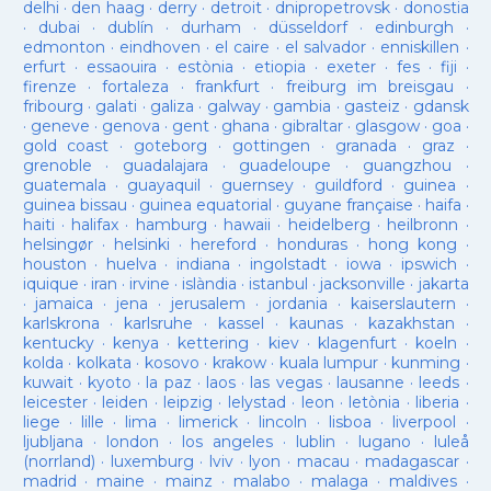
delhi
·
den haag
·
derry
·
detroit
·
dnipropetrovsk
·
donostia
·
dubai
·
dublín
·
durham
·
düsseldorf
·
edinburgh
·
edmonton
·
eindhoven
·
el caire
·
el salvador
·
enniskillen
·
erfurt
·
essaouira
·
estònia
·
etiopia
·
exeter
·
fes
·
fiji
·
firenze
·
fortaleza
·
frankfurt
·
freiburg im breisgau
·
fribourg
·
galati
·
galiza
·
galway
·
gambia
·
gasteiz
·
gdansk
·
geneve
·
genova
·
gent
·
ghana
·
gibraltar
·
glasgow
·
goa
·
gold coast
·
goteborg
·
gottingen
·
granada
·
graz
·
grenoble
·
guadalajara
·
guadeloupe
·
guangzhou
·
guatemala
·
guayaquil
·
guernsey
·
guildford
·
guinea
·
guinea bissau
·
guinea equatorial
·
guyane française
·
haifa
·
haiti
·
halifax
·
hamburg
·
hawaii
·
heidelberg
·
heilbronn
·
helsingør
·
helsinki
·
hereford
·
honduras
·
hong kong
·
houston
·
huelva
·
indiana
·
ingolstadt
·
iowa
·
ipswich
·
iquique
·
iran
·
irvine
·
islàndia
·
istanbul
·
jacksonville
·
jakarta
·
jamaica
·
jena
·
jerusalem
·
jordania
·
kaiserslautern
·
karlskrona
·
karlsruhe
·
kassel
·
kaunas
·
kazakhstan
·
kentucky
·
kenya
·
kettering
·
kiev
·
klagenfurt
·
koeln
·
kolda
·
kolkata
·
kosovo
·
krakow
·
kuala lumpur
·
kunming
·
kuwait
·
kyoto
·
la paz
·
laos
·
las vegas
·
lausanne
·
leeds
·
leicester
·
leiden
·
leipzig
·
lelystad
·
leon
·
letònia
·
liberia
·
liege
·
lille
·
lima
·
limerick
·
lincoln
·
lisboa
·
liverpool
·
ljubljana
·
london
·
los angeles
·
lublin
·
lugano
·
luleå
(norrland)
·
luxemburg
·
lviv
·
lyon
·
macau
·
madagascar
·
madrid
·
maine
·
mainz
·
malabo
·
malaga
·
maldives
·