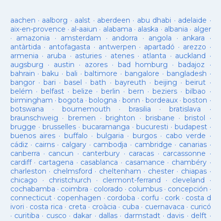
aachen
·
aalborg
·
aalst
·
aberdeen
·
abu dhabi
·
adelaide
·
aix-en-provence
·
al-aaiun
·
alabama
·
alaska
·
albania
·
alger
·
amazonia
·
amsterdam
·
andorra
·
angola
·
ankara
·
antàrtida
·
antofagasta
·
antwerpen
·
apartadó
·
arezzo
·
armenia
·
aruba
·
asturies
·
atenes
·
atlanta
·
auckland
·
augsburg
·
austin
·
azores
·
bad homburg
·
badajoz
·
bahrain
·
baku
·
bali
·
baltimore
·
bangalore
·
bangladesh
·
bangor
·
bari
·
basel
·
bath
·
bayreuth
·
beijing
·
beirut
·
belém
·
belfast
·
belize
·
berlin
·
bern
·
beziers
·
bilbao
·
birmingham
·
bogota
·
bologna
·
bonn
·
bordeaux
·
boston
·
botswana
·
bournemouth
·
brasilia
·
bratislava
·
braunschweig
·
bremen
·
brighton
·
brisbane
·
bristol
·
brugge
·
brusselles
·
bucaramanga
·
bucuresti
·
budapest
·
buenos aires
·
buffalo
·
bulgaria
·
burgos
·
cabo verde
·
cádiz
·
cairns
·
calgary
·
cambodja
·
cambridge
·
canarias
·
canberra
·
cancun
·
canterbury
·
caracas
·
carcassonne
·
cardiff
·
cartagena
·
casablanca
·
casamance
·
chambéry
·
charleston
·
chelmsford
·
cheltenham
·
chester
·
chiapas
·
chicago
·
christchurch
·
clermont-ferrand
·
cleveland
·
cochabamba
·
coimbra
·
colorado
·
columbus
·
concepción
·
connecticut
·
copenhagen
·
cordoba
·
corfu
·
cork
·
costa d
ivori
·
costa rica
·
creta
·
croàcia
·
cuba
·
cuernavaca
·
curicó
·
curitiba
·
cusco
·
dakar
·
dallas
·
darmstadt
·
davis
·
delft
·