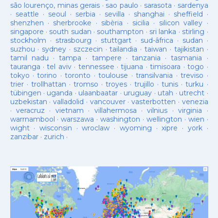
são lourenço, minas gerais
·
sao paulo
·
sarasota
·
sardenya
·
seattle
·
seoul
·
serbia
·
sevilla
·
shanghai
·
sheffield
·
shenzhen
·
sherbrooke
·
sibèria
·
sicilia
·
silicon valley
·
singapore
·
south sudan
·
southampton
·
sri lanka
·
stirling
·
stockholm
·
strasbourg
·
stuttgart
·
sud-âfrica
·
sudan
·
suzhou
·
sydney
·
szczecin
·
tailandia
·
taiwan
·
tajikistan
·
tamil nadu
·
tampa
·
tampere
·
tanzania
·
tasmania
·
tauranga
·
tel aviv
·
tennessee
·
tijuana
·
timisoara
·
togo
·
tokyo
·
torino
·
toronto
·
toulouse
·
transilvania
·
treviso
·
trier
·
trollhattan
·
tromso
·
troyes
·
trujillo
·
tunis
·
turku
·
tübingen
·
uganda
·
ulaanbaatar
·
uruguay
·
utah
·
utrecht
·
uzbekistan
·
valladolid
·
vancouver
·
vasterbotten
·
venezia
·
veracruz
·
vietnam
·
villahermosa
·
vilnius
·
virginia
·
warrnambool
·
warszawa
·
washington
·
wellington
·
wien
·
wight
·
wisconsin
·
wroclaw
·
wyoming
·
xipre
·
york
·
zanzibar
·
zurich
·