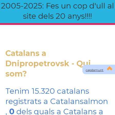
2005-2025: Fes un cop d'ull al
site dels 20 anys!!!!
Catalans a
Dnipropetrovsk - Qui
capdamunt
som?
Tenim 15.320 catalans
registrats a Catalansalmon
,
0
dels quals a Catalans a