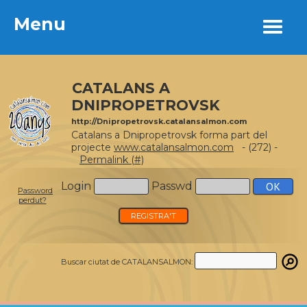
Menu
Menu
CATALANS A
DNIPROPETROVSK
http://Dnipropetrovsk.catalansalmon.com
Catalans a Dnipropetrovsk forma part del
projecte
www.catalansalmon.com
- (272) -
Permalink (#)
Login
Passwd
Password
perdut?
REGISTRA'T
Buscar ciutat de CATALANSALMON: