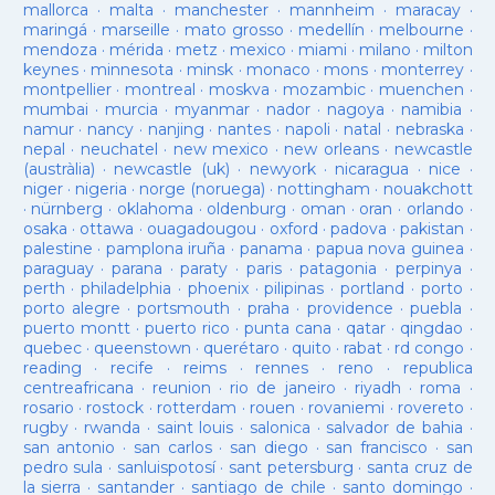
mallorca
·
malta
·
manchester
·
mannheim
·
maracay
·
maringá
·
marseille
·
mato grosso
·
medellín
·
melbourne
·
mendoza
·
mérida
·
metz
·
mexico
·
miami
·
milano
·
milton
keynes
·
minnesota
·
minsk
·
monaco
·
mons
·
monterrey
·
montpellier
·
montreal
·
moskva
·
mozambic
·
muenchen
·
mumbai
·
murcia
·
myanmar
·
nador
·
nagoya
·
namibia
·
namur
·
nancy
·
nanjing
·
nantes
·
napoli
·
natal
·
nebraska
·
nepal
·
neuchatel
·
new mexico
·
new orleans
·
newcastle
(austràlia)
·
newcastle (uk)
·
newyork
·
nicaragua
·
nice
·
niger
·
nigeria
·
norge (noruega)
·
nottingham
·
nouakchott
·
nürnberg
·
oklahoma
·
oldenburg
·
oman
·
oran
·
orlando
·
osaka
·
ottawa
·
ouagadougou
·
oxford
·
padova
·
pakistan
·
palestine
·
pamplona iruña
·
panama
·
papua nova guinea
·
paraguay
·
parana
·
paraty
·
paris
·
patagonia
·
perpinya
·
perth
·
philadelphia
·
phoenix
·
pilipinas
·
portland
·
porto
·
porto alegre
·
portsmouth
·
praha
·
providence
·
puebla
·
puerto montt
·
puerto rico
·
punta cana
·
qatar
·
qingdao
·
quebec
·
queenstown
·
querétaro
·
quito
·
rabat
·
rd congo
·
reading
·
recife
·
reims
·
rennes
·
reno
·
republica
centreafricana
·
reunion
·
rio de janeiro
·
riyadh
·
roma
·
rosario
·
rostock
·
rotterdam
·
rouen
·
rovaniemi
·
rovereto
·
rugby
·
rwanda
·
saint louis
·
salonica
·
salvador de bahia
·
san antonio
·
san carlos
·
san diego
·
san francisco
·
san
pedro sula
·
sanluispotosí
·
sant petersburg
·
santa cruz de
la sierra
·
santander
·
santiago de chile
·
santo domingo
·