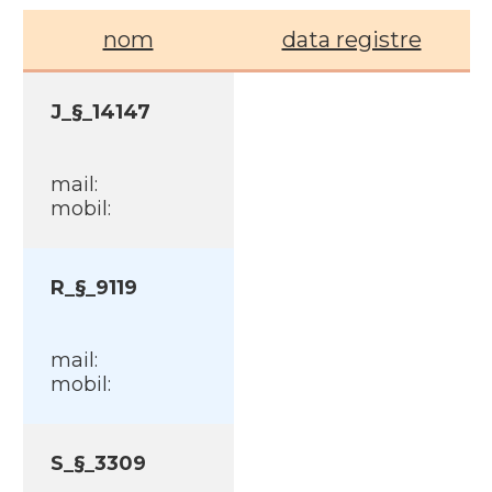
nom
data registre
J_§_14147
mail:
mobil:
R_§_9119
mail:
mobil:
S_§_3309