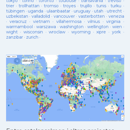
tokyo
·
torino
·
toronto
·
toulouse
·
transilvania
·
treviso
·
trier
·
trollhattan
·
tromso
·
troyes
·
trujillo
·
tunis
·
turku
·
tübingen
·
uganda
·
ulaanbaatar
·
uruguay
·
utah
·
utrecht
·
uzbekistan
·
valladolid
·
vancouver
·
vasterbotten
·
venezia
·
veracruz
·
vietnam
·
villahermosa
·
vilnius
·
virginia
·
warrnambool
·
warszawa
·
washington
·
wellington
·
wien
·
wight
·
wisconsin
·
wroclaw
·
wyoming
·
xipre
·
york
·
zanzibar
·
zurich
·