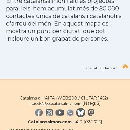
Entre catalansalmon i altres projectes
paral·lels, hem acumulat més de 80.000
contactes únics de catalans i catalanòfils
d'arreu del món. En aquest mapa es
mostra un punt per ciutat, que pot
incloure un bon grapat de persones.
Tornar al capdamunt
Catalans a HAIFA (WEB:208 / CIUTAT: 1452) -
[Nseg: 3]
http://HAIFA.catalansalmon.com
Catalansalmon.com
-
4
.0 [
02·2025
]