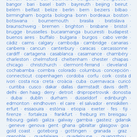
bangor
·
bari
·
basel
·
bath
·
bayreuth
·
beijing
·
beirut
·
belém
·
belfast
·
belize
·
berlin
·
bern
·
beziers
·
bilbao
·
birmingham
·
bogota
·
bologna
·
bonn
·
bordeaux
·
boston
·
botswana
·
bournemouth
·
brasilia
·
bratislava
·
braunschweig
·
bremen
·
brighton
·
brisbane
·
bristol
·
brugge
·
brusselles
·
bucaramanga
·
bucuresti
·
budapest
·
buenos aires
·
buffalo
·
bulgaria
·
burgos
·
cabo verde
·
cádiz
·
cairns
·
calgary
·
cambodja
·
cambridge
·
canarias
·
canberra
·
cancun
·
canterbury
·
caracas
·
carcassonne
·
cardiff
·
cartagena
·
casablanca
·
casamance
·
chambéry
·
charleston
·
chelmsford
·
cheltenham
·
chester
·
chiapas
·
chicago
·
christchurch
·
clermont-ferrand
·
cleveland
·
cochabamba
·
coimbra
·
colorado
·
columbus
·
concepción
·
connecticut
·
copenhagen
·
cordoba
·
corfu
·
cork
·
costa d
ivori
·
costa rica
·
creta
·
croàcia
·
cuba
·
cuernavaca
·
curicó
·
curitiba
·
cusco
·
dakar
·
dallas
·
darmstadt
·
davis
·
delft
·
delhi
·
den haag
·
derry
·
detroit
·
dnipropetrovsk
·
donostia
·
dubai
·
dublín
·
durham
·
düsseldorf
·
edinburgh
·
edmonton
·
eindhoven
·
el caire
·
el salvador
·
enniskillen
·
erfurt
·
essaouira
·
estònia
·
etiopia
·
exeter
·
fes
·
fiji
·
firenze
·
fortaleza
·
frankfurt
·
freiburg im breisgau
·
fribourg
·
galati
·
galiza
·
galway
·
gambia
·
gasteiz
·
gdansk
·
geneve
·
genova
·
gent
·
ghana
·
gibraltar
·
glasgow
·
goa
·
gold coast
·
goteborg
·
gottingen
·
granada
·
graz
·
grenoble
·
guadalajara
·
guadeloupe
·
guangzhou
·