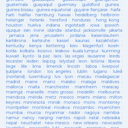
guatemala
·
guayaquil
·
guernsey
·
guildford
·
guinea
·
guinea bissau
·
guinea equatorial
·
guyane française
·
haifa
·
haiti
·
halifax
·
hamburg
·
hawaii
·
heidelberg
·
heilbronn
·
helsingør
·
helsinki
·
hereford
·
honduras
·
hong kong
·
houston
·
huelva
·
indiana
·
ingolstadt
·
iowa
·
ipswich
·
iquique
·
iran
·
irvine
·
islàndia
·
istanbul
·
jacksonville
·
jakarta
·
jamaica
·
jena
·
jerusalem
·
jordania
·
kaiserslautern
·
karlskrona
·
karlsruhe
·
kassel
·
kaunas
·
kazakhstan
·
kentucky
·
kenya
·
kettering
·
kiev
·
klagenfurt
·
koeln
·
kolda
·
kolkata
·
kosovo
·
krakow
·
kuala lumpur
·
kunming
·
kuwait
·
kyoto
·
la paz
·
laos
·
las vegas
·
lausanne
·
leeds
·
leicester
·
leiden
·
leipzig
·
lelystad
·
leon
·
letònia
·
liberia
·
liege
·
lille
·
lima
·
limerick
·
lincoln
·
lisboa
·
liverpool
·
ljubljana
·
london
·
los angeles
·
lublin
·
lugano
·
luleå
(norrland)
·
luxemburg
·
lviv
·
lyon
·
macau
·
madagascar
·
madrid
·
maine
·
mainz
·
malabo
·
malaga
·
maldives
·
mallorca
·
malta
·
manchester
·
mannheim
·
maracay
·
maringá
·
marseille
·
mato grosso
·
medellín
·
melbourne
·
mendoza
·
mérida
·
metz
·
mexico
·
miami
·
milano
·
milton
keynes
·
minnesota
·
minsk
·
monaco
·
mons
·
monterrey
·
montpellier
·
montreal
·
moskva
·
mozambic
·
muenchen
·
mumbai
·
murcia
·
myanmar
·
nador
·
nagoya
·
namibia
·
namur
·
nancy
·
nanjing
·
nantes
·
napoli
·
natal
·
nebraska
·
nepal
·
neuchatel
·
new mexico
·
new orleans
·
newcastle