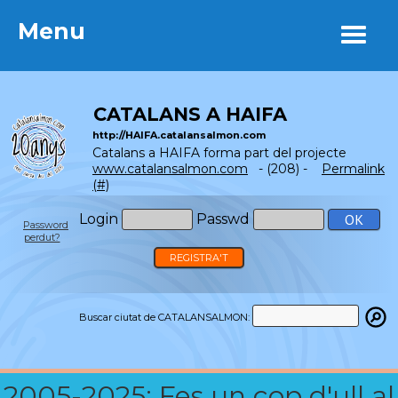
Menu
Menu
CATALANS A HAIFA
http://HAIFA.catalansalmon.com
Catalans a HAIFA forma part del projecte
www.catalansalmon.com
- (208) -
Permalink
(#)
Login
Passwd
Password
perdut?
REGISTRA'T
Buscar ciutat de CATALANSALMON:
2005-2025: Fes un cop d'ull al