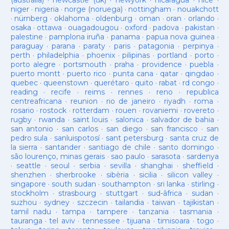
(austràlia)
·
newcastle (uk)
·
newyork
·
nicaragua
·
nice
·
niger
·
nigeria
·
norge (noruega)
·
nottingham
·
nouakchott
·
nürnberg
·
oklahoma
·
oldenburg
·
oman
·
oran
·
orlando
·
osaka
·
ottawa
·
ouagadougou
·
oxford
·
padova
·
pakistan
·
palestine
·
pamplona iruña
·
panama
·
papua nova guinea
·
paraguay
·
parana
·
paraty
·
paris
·
patagonia
·
perpinya
·
perth
·
philadelphia
·
phoenix
·
pilipinas
·
portland
·
porto
·
porto alegre
·
portsmouth
·
praha
·
providence
·
puebla
·
puerto montt
·
puerto rico
·
punta cana
·
qatar
·
qingdao
·
quebec
·
queenstown
·
querétaro
·
quito
·
rabat
·
rd congo
·
reading
·
recife
·
reims
·
rennes
·
reno
·
republica
centreafricana
·
reunion
·
rio de janeiro
·
riyadh
·
roma
·
rosario
·
rostock
·
rotterdam
·
rouen
·
rovaniemi
·
rovereto
·
rugby
·
rwanda
·
saint louis
·
salonica
·
salvador de bahia
·
san antonio
·
san carlos
·
san diego
·
san francisco
·
san
pedro sula
·
sanluispotosí
·
sant petersburg
·
santa cruz de
la sierra
·
santander
·
santiago de chile
·
santo domingo
·
são lourenço, minas gerais
·
sao paulo
·
sarasota
·
sardenya
·
seattle
·
seoul
·
serbia
·
sevilla
·
shanghai
·
sheffield
·
shenzhen
·
sherbrooke
·
sibèria
·
sicilia
·
silicon valley
·
singapore
·
south sudan
·
southampton
·
sri lanka
·
stirling
·
stockholm
·
strasbourg
·
stuttgart
·
sud-âfrica
·
sudan
·
suzhou
·
sydney
·
szczecin
·
tailandia
·
taiwan
·
tajikistan
·
tamil nadu
·
tampa
·
tampere
·
tanzania
·
tasmania
·
tauranga
·
tel aviv
·
tennessee
·
tijuana
·
timisoara
·
togo
·