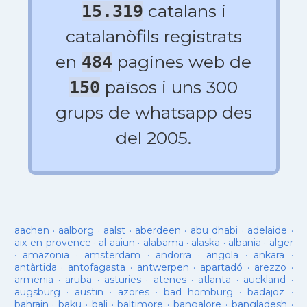
catalans i
15.319
catalanòfils registrats
en
pagines web de
484
països i uns 300
150
grups de whatsapp des
del 2005.
aachen
·
aalborg
·
aalst
·
aberdeen
·
abu dhabi
·
adelaide
·
aix-en-provence
·
al-aaiun
·
alabama
·
alaska
·
albania
·
alger
·
amazonia
·
amsterdam
·
andorra
·
angola
·
ankara
·
antàrtida
·
antofagasta
·
antwerpen
·
apartadó
·
arezzo
·
armenia
·
aruba
·
asturies
·
atenes
·
atlanta
·
auckland
·
augsburg
·
austin
·
azores
·
bad homburg
·
badajoz
·
bahrain
·
baku
·
bali
·
baltimore
·
bangalore
·
bangladesh
·