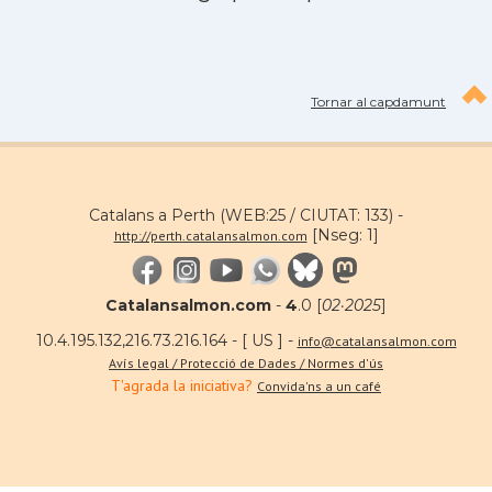
Tornar al capdamunt
Catalans a Perth (WEB:25 / CIUTAT: 133) -
[Nseg: 1]
http://perth.catalansalmon.com
Catalansalmon.com
-
4
.0 [
02·2025
]
10.4.195.132,216.73.216.164 - [ US ] -
info@catalansalmon.com
Avís legal / Protecció de Dades / Normes d'ús
T'agrada la iniciativa?
Convida'ns a un café