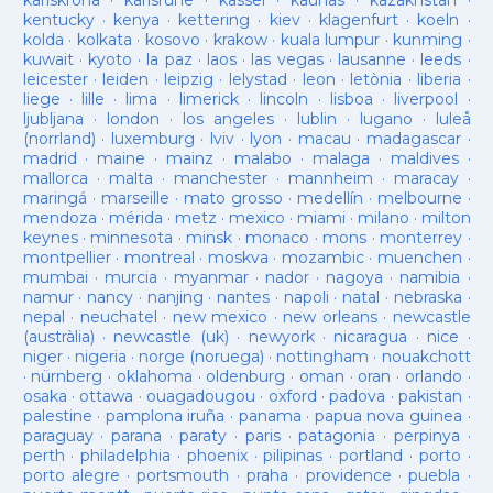
karlskrona
·
karlsruhe
·
kassel
·
kaunas
·
kazakhstan
·
kentucky
·
kenya
·
kettering
·
kiev
·
klagenfurt
·
koeln
·
kolda
·
kolkata
·
kosovo
·
krakow
·
kuala lumpur
·
kunming
·
kuwait
·
kyoto
·
la paz
·
laos
·
las vegas
·
lausanne
·
leeds
·
leicester
·
leiden
·
leipzig
·
lelystad
·
leon
·
letònia
·
liberia
·
liege
·
lille
·
lima
·
limerick
·
lincoln
·
lisboa
·
liverpool
·
ljubljana
·
london
·
los angeles
·
lublin
·
lugano
·
luleå
(norrland)
·
luxemburg
·
lviv
·
lyon
·
macau
·
madagascar
·
madrid
·
maine
·
mainz
·
malabo
·
malaga
·
maldives
·
mallorca
·
malta
·
manchester
·
mannheim
·
maracay
·
maringá
·
marseille
·
mato grosso
·
medellín
·
melbourne
·
mendoza
·
mérida
·
metz
·
mexico
·
miami
·
milano
·
milton
keynes
·
minnesota
·
minsk
·
monaco
·
mons
·
monterrey
·
montpellier
·
montreal
·
moskva
·
mozambic
·
muenchen
·
mumbai
·
murcia
·
myanmar
·
nador
·
nagoya
·
namibia
·
namur
·
nancy
·
nanjing
·
nantes
·
napoli
·
natal
·
nebraska
·
nepal
·
neuchatel
·
new mexico
·
new orleans
·
newcastle
(austràlia)
·
newcastle (uk)
·
newyork
·
nicaragua
·
nice
·
niger
·
nigeria
·
norge (noruega)
·
nottingham
·
nouakchott
·
nürnberg
·
oklahoma
·
oldenburg
·
oman
·
oran
·
orlando
·
osaka
·
ottawa
·
ouagadougou
·
oxford
·
padova
·
pakistan
·
palestine
·
pamplona iruña
·
panama
·
papua nova guinea
·
paraguay
·
parana
·
paraty
·
paris
·
patagonia
·
perpinya
·
perth
·
philadelphia
·
phoenix
·
pilipinas
·
portland
·
porto
·
porto alegre
·
portsmouth
·
praha
·
providence
·
puebla
·