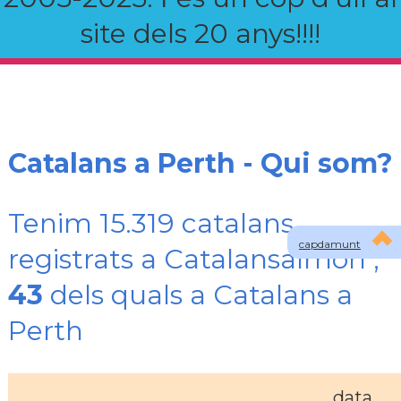
site dels 20 anys!!!!
Catalans a Perth - Qui som?
Tenim 15.319 catalans
capdamunt
registrats a Catalansalmon ,
43
dels quals a Catalans a
Perth
data