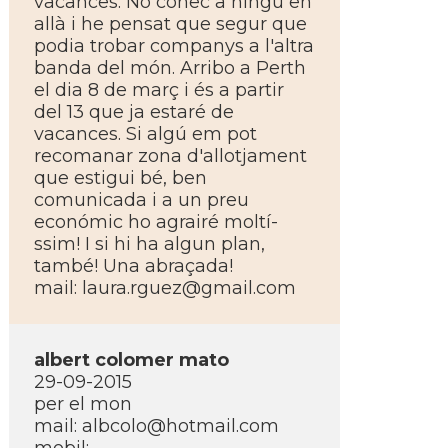
vacances. No conec a ningú en
allà i he pensat que segur que
podia trobar companys a l'altra
banda del món. Arribo a Perth
el dia 8 de març i és a partir
del 13 que ja estaré de
vacances. Si algú em pot
recomanar zona d'allotjament
que estigui bé, ben
comunicada i a un preu
económic ho agrairé moltí­
ssim! I si hi ha algun plan,
també! Una abraçada!
mail: laura.rguez@gmail.com
albert colomer mato
29-09-2015
per el mon
mail: albcolo@hotmail.com