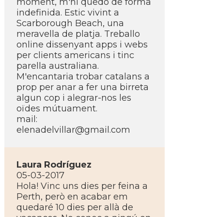
moment, m'hi quedo de forma
indefinida. Estic vivint a
Scarborough Beach, una
meravella de platja. Treballo
online dissenyant apps i webs
per clients americans i tinc
parella australiana.
M'encantaria trobar catalans a
prop per anar a fer una birreta
algun cop i alegrar-nos les
oïdes mútuament.
mail:
elenadelvillar@gmail.com
Laura Rodrí­guez
05-03-2017
Hola! Vinc uns dies per feina a
Perth, però en acabar em
quedaré 10 dies per allà de