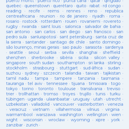
puerto montt
·
puerto rico
·
punta cana
·
qatar
·
qingdao
·
quebec
·
queenstown
·
querétaro
·
quito
·
rabat
·
rd congo
·
reading
·
recife
·
reims
·
rennes
·
reno
·
republica
centreafricana
·
reunion
·
rio de janeiro
·
riyadh
·
roma
·
rosario
·
rostock
·
rotterdam
·
rouen
·
rovaniemi
·
rovereto
·
rugby
·
rwanda
·
saint louis
·
salonica
·
salvador de bahia
·
san antonio
·
san carlos
·
san diego
·
san francisco
·
san
pedro sula
·
sanluispotosí
·
sant petersburg
·
santa cruz de
la sierra
·
santander
·
santiago de chile
·
santo domingo
·
são lourenço, minas gerais
·
sao paulo
·
sarasota
·
sardenya
·
seattle
·
seoul
·
serbia
·
sevilla
·
shanghai
·
sheffield
·
shenzhen
·
sherbrooke
·
sibèria
·
sicilia
·
silicon valley
·
singapore
·
south sudan
·
southampton
·
sri lanka
·
stirling
·
stockholm
·
strasbourg
·
stuttgart
·
sud-âfrica
·
sudan
·
suzhou
·
sydney
·
szczecin
·
tailandia
·
taiwan
·
tajikistan
·
tamil nadu
·
tampa
·
tampere
·
tanzania
·
tasmania
·
tauranga
·
tel aviv
·
tennessee
·
tijuana
·
timisoara
·
togo
·
tokyo
·
torino
·
toronto
·
toulouse
·
transilvania
·
treviso
·
trier
·
trollhattan
·
tromso
·
troyes
·
trujillo
·
tunis
·
turku
·
tübingen
·
uganda
·
ulaanbaatar
·
uruguay
·
utah
·
utrecht
·
uzbekistan
·
valladolid
·
vancouver
·
vasterbotten
·
venezia
·
veracruz
·
vietnam
·
villahermosa
·
vilnius
·
virginia
·
warrnambool
·
warszawa
·
washington
·
wellington
·
wien
·
wight
·
wisconsin
·
wroclaw
·
wyoming
·
xipre
·
york
·
zanzibar
·
zurich
·