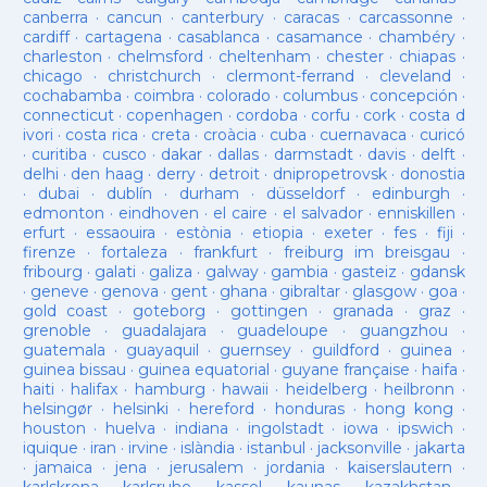
canberra
·
cancun
·
canterbury
·
caracas
·
carcassonne
·
cardiff
·
cartagena
·
casablanca
·
casamance
·
chambéry
·
charleston
·
chelmsford
·
cheltenham
·
chester
·
chiapas
·
chicago
·
christchurch
·
clermont-ferrand
·
cleveland
·
cochabamba
·
coimbra
·
colorado
·
columbus
·
concepción
·
connecticut
·
copenhagen
·
cordoba
·
corfu
·
cork
·
costa d
ivori
·
costa rica
·
creta
·
croàcia
·
cuba
·
cuernavaca
·
curicó
·
curitiba
·
cusco
·
dakar
·
dallas
·
darmstadt
·
davis
·
delft
·
delhi
·
den haag
·
derry
·
detroit
·
dnipropetrovsk
·
donostia
·
dubai
·
dublín
·
durham
·
düsseldorf
·
edinburgh
·
edmonton
·
eindhoven
·
el caire
·
el salvador
·
enniskillen
·
erfurt
·
essaouira
·
estònia
·
etiopia
·
exeter
·
fes
·
fiji
·
firenze
·
fortaleza
·
frankfurt
·
freiburg im breisgau
·
fribourg
·
galati
·
galiza
·
galway
·
gambia
·
gasteiz
·
gdansk
·
geneve
·
genova
·
gent
·
ghana
·
gibraltar
·
glasgow
·
goa
·
gold coast
·
goteborg
·
gottingen
·
granada
·
graz
·
grenoble
·
guadalajara
·
guadeloupe
·
guangzhou
·
guatemala
·
guayaquil
·
guernsey
·
guildford
·
guinea
·
guinea bissau
·
guinea equatorial
·
guyane française
·
haifa
·
haiti
·
halifax
·
hamburg
·
hawaii
·
heidelberg
·
heilbronn
·
helsingør
·
helsinki
·
hereford
·
honduras
·
hong kong
·
houston
·
huelva
·
indiana
·
ingolstadt
·
iowa
·
ipswich
·
iquique
·
iran
·
irvine
·
islàndia
·
istanbul
·
jacksonville
·
jakarta
·
jamaica
·
jena
·
jerusalem
·
jordania
·
kaiserslautern
·