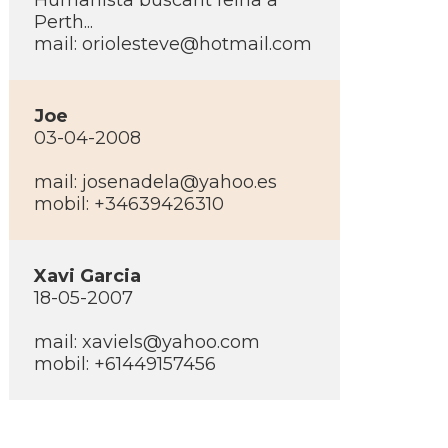
Humanista buscant feina a
Perth...
mail: oriolesteve@hotmail.com
Joe
03-04-2008
mail: josenadela@yahoo.es
mobil: +34639426310
Xavi Garcia
18-05-2007
mail: xaviels@yahoo.com
mobil: +61449157456