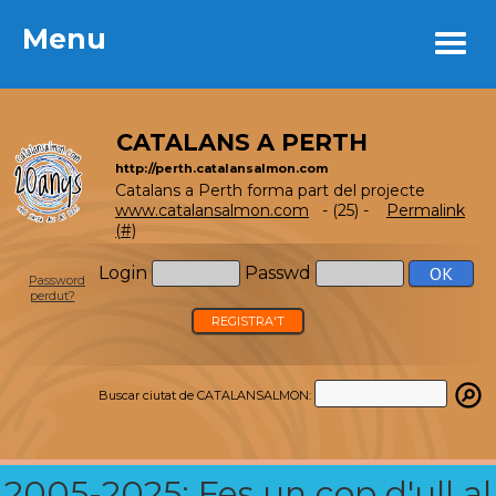
Menu
Menu
CATALANS A PERTH
http://perth.catalansalmon.com
Catalans a Perth forma part del projecte
www.catalansalmon.com
- (25) -
Permalink
(#)
Login
Passwd
Password
perdut?
REGISTRA'T
Buscar ciutat de CATALANSALMON:
2005-2025: Fes un cop d'ull al