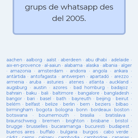
grups de whatsapp des
del 2005.
aachen
·
aalborg
·
aalst
·
aberdeen
·
abu dhabi
·
adelaide
·
aix-en-provence
·
al-aaiun
·
alabama
·
alaska
·
albania
·
alger
·
amazonia
·
amsterdam
·
andorra
·
angola
·
ankara
·
antàrtida
·
antofagasta
·
antwerpen
·
apartadó
·
arezzo
·
armenia
·
aruba
·
asturies
·
atenes
·
atlanta
·
auckland
·
augsburg
·
austin
·
azores
·
bad homburg
·
badajoz
·
bahrain
·
baku
·
bali
·
baltimore
·
bangalore
·
bangladesh
·
bangor
·
bari
·
basel
·
bath
·
bayreuth
·
beijing
·
beirut
·
belém
·
belfast
·
belize
·
berlin
·
bern
·
beziers
·
bilbao
·
birmingham
·
bogota
·
bologna
·
bonn
·
bordeaux
·
boston
·
botswana
·
bournemouth
·
brasilia
·
bratislava
·
braunschweig
·
bremen
·
brighton
·
brisbane
·
bristol
·
brugge
·
brusselles
·
bucaramanga
·
bucuresti
·
budapest
·
buenos aires
·
buffalo
·
bulgaria
·
burgos
·
cabo verde
·
cádiz
·
cairns
·
calgary
·
cambodja
·
cambridge
·
canarias
·