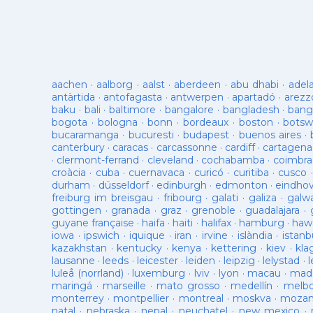
aachen
·
aalborg
·
aalst
·
aberdeen
·
abu dhabi
·
adel
antàrtida
·
antofagasta
·
antwerpen
·
apartadó
·
arezz
baku
·
bali
·
baltimore
·
bangalore
·
bangladesh
·
bang
bogota
·
bologna
·
bonn
·
bordeaux
·
boston
·
botsw
bucaramanga
·
bucuresti
·
budapest
·
buenos aires
·
canterbury
·
caracas
·
carcassonne
·
cardiff
·
cartagena
·
clermont-ferrand
·
cleveland
·
cochabamba
·
coimbra
croàcia
·
cuba
·
cuernavaca
·
curicó
·
curitiba
·
cusco
durham
·
düsseldorf
·
edinburgh
·
edmonton
·
eindho
freiburg im breisgau
·
fribourg
·
galati
·
galiza
·
galw
gottingen
·
granada
·
graz
·
grenoble
·
guadalajara
·
guyane française
·
haifa
·
haiti
·
halifax
·
hamburg
·
hawa
iowa
·
ipswich
·
iquique
·
iran
·
irvine
·
islàndia
·
istanb
kazakhstan
·
kentucky
·
kenya
·
kettering
·
kiev
·
kla
lausanne
·
leeds
·
leicester
·
leiden
·
leipzig
·
lelystad
·
luleå (norrland)
·
luxemburg
·
lviv
·
lyon
·
macau
·
mad
maringá
·
marseille
·
mato grosso
·
medellín
·
melb
monterrey
·
montpellier
·
montreal
·
moskva
·
mozam
natal
·
nebraska
·
nepal
·
neuchatel
·
new mexico
·