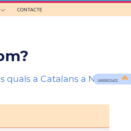
CONTACTE
som?
s quals a Catalans a New
capdamunt