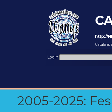
CA
http:/
Catalans 
Login
2005-2025: Fes u