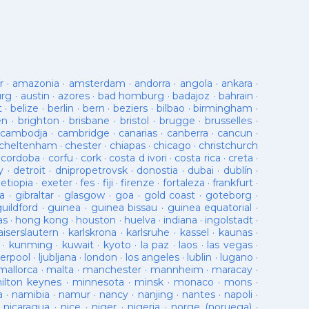
r
·
amazonia
·
amsterdam
·
andorra
·
angola
·
ankara
·
urg
·
austin
·
azores
·
bad homburg
·
badajoz
·
bahrain
·
t
·
belize
·
berlin
·
bern
·
beziers
·
bilbao
·
birmingham
·
en
·
brighton
·
brisbane
·
bristol
·
brugge
·
brusselles
·
cambodja
·
cambridge
·
canarias
·
canberra
·
cancun
·
cheltenham
·
chester
·
chiapas
·
chicago
·
christchurch
·
cordoba
·
corfu
·
cork
·
costa d ivori
·
costa rica
·
creta
·
y
·
detroit
·
dnipropetrovsk
·
donostia
·
dubai
·
dublín
·
·
etiopia
·
exeter
·
fes
·
fiji
·
firenze
·
fortaleza
·
frankfurt
·
a
·
gibraltar
·
glasgow
·
goa
·
gold coast
·
goteborg
·
guildford
·
guinea
·
guinea bissau
·
guinea equatorial
·
as
·
hong kong
·
houston
·
huelva
·
indiana
·
ingolstadt
·
aiserslautern
·
karlskrona
·
karlsruhe
·
kassel
·
kaunas
·
·
kunming
·
kuwait
·
kyoto
·
la paz
·
laos
·
las vegas
·
verpool
·
ljubljana
·
london
·
los angeles
·
lublin
·
lugano
·
mallorca
·
malta
·
manchester
·
mannheim
·
maracay
·
ilton keynes
·
minnesota
·
minsk
·
monaco
·
mons
·
a
·
namibia
·
namur
·
nancy
·
nanjing
·
nantes
·
napoli
·
·
nicaragua
·
nice
·
niger
·
nigeria
·
norge (noruega)
·