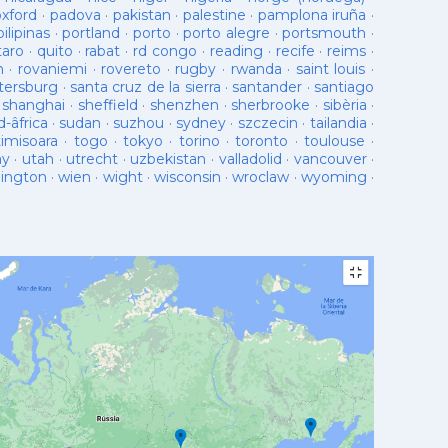
oxford
·
padova
·
pakistan
·
palestine
·
pamplona iruña
·
pilipinas
·
portland
·
porto
·
porto alegre
·
portsmouth
·
taro
·
quito
·
rabat
·
rd congo
·
reading
·
recife
·
reims
·
n
·
rovaniemi
·
rovereto
·
rugby
·
rwanda
·
saint louis
·
tersburg
·
santa cruz de la sierra
·
santander
·
santiago
·
shanghai
·
sheffield
·
shenzhen
·
sherbrooke
·
sibèria
·
d-âfrica
·
sudan
·
suzhou
·
sydney
·
szczecin
·
tailandia
·
timisoara
·
togo
·
tokyo
·
torino
·
toronto
·
toulouse
·
ay
·
utah
·
utrecht
·
uzbekistan
·
valladolid
·
vancouver
·
lington
·
wien
·
wight
·
wisconsin
·
wroclaw
·
wyoming
·