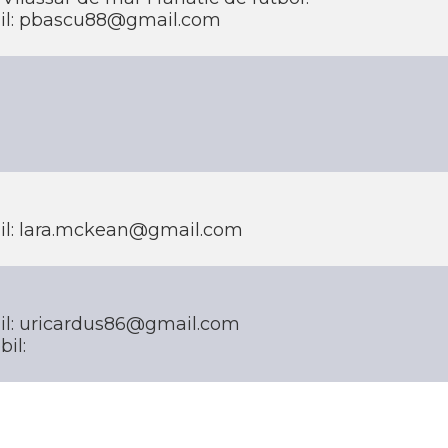
il: pbascu88@gmail.com
il: lara.mckean@gmail.com
il: uricardus86@gmail.com
il: