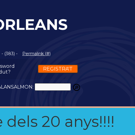
ORLEANS
- (383) -
Permalink (#)
ssword
REGISTRA'T
dut?
ATALANSALMON:
 dels 20 anys!!!!