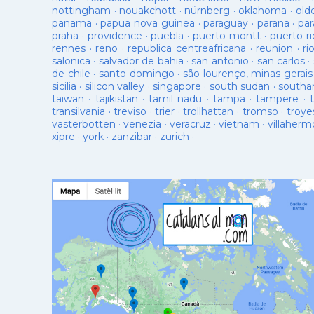
nottingham
·
nouakchott
·
nürnberg
·
oklahoma
·
old
panama
·
papua nova guinea
·
paraguay
·
parana
·
par
praha
·
providence
·
puebla
·
puerto montt
·
puerto ri
rennes
·
reno
·
republica centreafricana
·
reunion
·
ri
salonica
·
salvador de bahia
·
san antonio
·
san carlos
·
de chile
·
santo domingo
·
são lourenço, minas gerais
sicilia
·
silicon valley
·
singapore
·
south sudan
·
south
taiwan
·
tajikistan
·
tamil nadu
·
tampa
·
tampere
·
transilvania
·
treviso
·
trier
·
trollhattan
·
tromso
·
troye
vasterbotten
·
venezia
·
veracruz
·
vietnam
·
villaherm
xipre
·
york
·
zanzibar
·
zurich
·