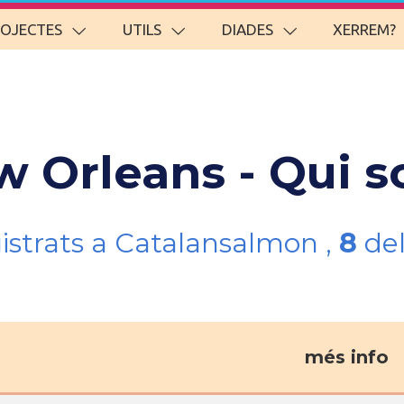
ROJECTES
UTILS
DIADES
XERREM?
w Orleans - Qui 
gistrats a Catalansalmon ,
8
del
més info