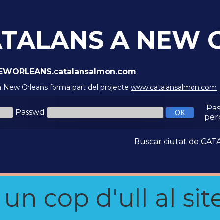
TALANS A NEW 
/NEWORLEANS.catalansalmon.com
a New Orleans forma part del projecte
www.catalansalmon.com
Pa
Passwd
per
Buscar ciutat de C
n cop d'ull al site