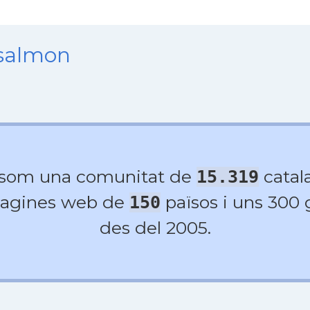
nsalmon
 som una comunitat de
catala
15.319
agines web de
països i uns 300
150
des del 2005.