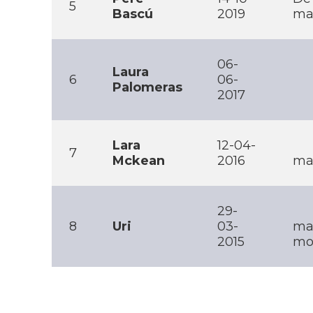
5
Bascú
2019
ma
06-
Laura
6
06-
Palomeras
2017
Lara
12-04-
7
Mckean
2016
ma
29-
8
Uri
03-
ma
2015
mob