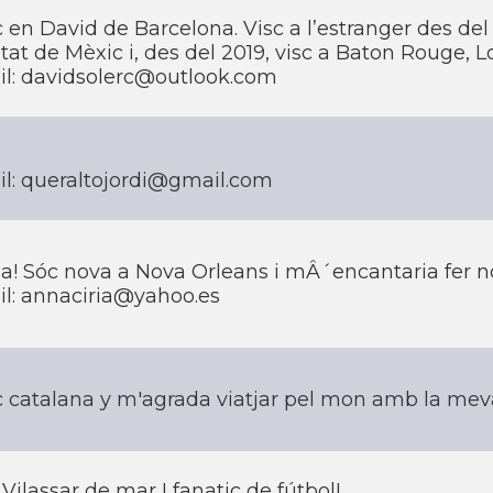
 en David de Barcelona. Visc a l’estranger des de
tat de Mèxic i, des del 2019, visc a Baton Rouge, L
il: davidsolerc@outlook.com
l: queraltojordi@gmail.com
a! Sóc nova a Nova Orleans i mÂ´encantaria fer n
l: annaciria@yahoo.es
 catalana y m'agrada viatjar pel mon amb la meva
Vilassar de mar I fanatic de fútbol!