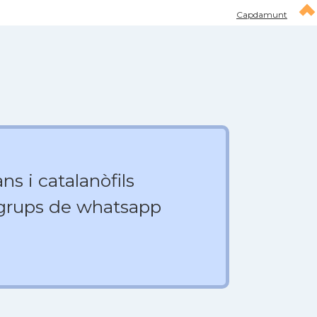
Capdamunt
ns i catalanòfils
 grups de whatsapp