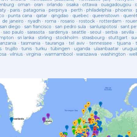
enburg
·
oman
·
oran
·
orlando
·
osaka
·
ottawa
·
ouagadougou
·
aty
·
paris
·
patagonia
·
perpinya
·
perth
·
philadelphia
·
phoenix
·
co
·
punta cana
·
qatar
·
qingdao
·
quebec
·
queenstown
·
queré
o de janeiro
·
riyadh
·
roma
·
rosario
·
rostock
·
rotterdam
·
roue
san diego
·
san francisco
·
san pedro sula
·
sanluispotosí
·
sant pe
·
sao paulo
·
sarasota
·
sardenya
·
seattle
·
seoul
·
serbia
·
sevilla
ampton
·
sri lanka
·
stirling
·
stockholm
·
strasbourg
·
stuttgart
·
su
tanzania
·
tasmania
·
tauranga
·
tel aviv
·
tennessee
·
tijuana
·
s
·
trujillo
·
tunis
·
turku
·
tübingen
·
uganda
·
ulaanbaatar
·
urugu
osa
·
vilnius
·
virginia
·
warrnambool
·
warszawa
·
washington
·
wel