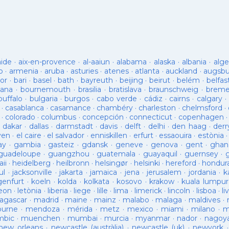
aide
·
aix-en-provence
·
al-aaiun
·
alabama
·
alaska
·
albania
·
alge
o
·
armenia
·
aruba
·
asturies
·
atenes
·
atlanta
·
auckland
·
augsb
or
·
bari
·
basel
·
bath
·
bayreuth
·
beijing
·
beirut
·
belém
·
belfas
ana
·
bournemouth
·
brasilia
·
bratislava
·
braunschweig
·
brem
buffalo
·
bulgaria
·
burgos
·
cabo verde
·
cádiz
·
cairns
·
calgary
·
·
casablanca
·
casamance
·
chambéry
·
charleston
·
chelmsford
·
·
colorado
·
columbus
·
concepción
·
connecticut
·
copenhagen
·
dakar
·
dallas
·
darmstadt
·
davis
·
delft
·
delhi
·
den haag
·
derr
ven
·
el caire
·
el salvador
·
enniskillen
·
erfurt
·
essaouira
·
estònia
ay
·
gambia
·
gasteiz
·
gdansk
·
geneve
·
genova
·
gent
·
ghan
guadeloupe
·
guangzhou
·
guatemala
·
guayaquil
·
guernsey
·
ii
·
heidelberg
·
heilbronn
·
helsingør
·
helsinki
·
hereford
·
hondur
ul
·
jacksonville
·
jakarta
·
jamaica
·
jena
·
jerusalem
·
jordania
·
k
genfurt
·
koeln
·
kolda
·
kolkata
·
kosovo
·
krakow
·
kuala lumpur
leon
·
letònia
·
liberia
·
liege
·
lille
·
lima
·
limerick
·
lincoln
·
lisboa
·
li
agascar
·
madrid
·
maine
·
mainz
·
malabo
·
malaga
·
maldives
·
ourne
·
mendoza
·
mérida
·
metz
·
mexico
·
miami
·
milano
·
m
bic
·
muenchen
·
mumbai
·
murcia
·
myanmar
·
nador
·
nagoy
new orleans
·
newcastle (austràlia)
·
newcastle (uk)
·
newyork