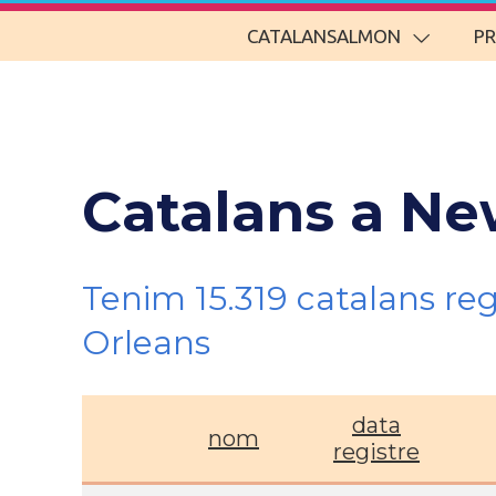
CATALANSALMON
P
Catalans a Ne
Tenim 15.319 catalans re
Orleans
data
nom
registre