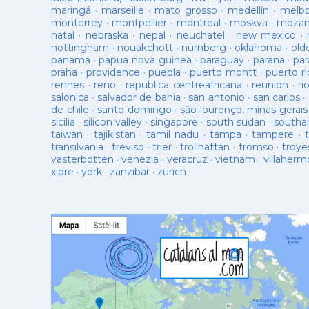
maringá
·
marseille
·
mato grosso
·
medellín
·
melb
monterrey
·
montpellier
·
montreal
·
moskva
·
mozam
natal
·
nebraska
·
nepal
·
neuchatel
·
new mexico
·
nottingham
·
nouakchott
·
nürnberg
·
oklahoma
·
old
panama
·
papua nova guinea
·
paraguay
·
parana
·
par
praha
·
providence
·
puebla
·
puerto montt
·
puerto ri
rennes
·
reno
·
republica centreafricana
·
reunion
·
ri
salonica
·
salvador de bahia
·
san antonio
·
san carlos
·
de chile
·
santo domingo
·
são lourenço, minas gerais
sicilia
·
silicon valley
·
singapore
·
south sudan
·
south
taiwan
·
tajikistan
·
tamil nadu
·
tampa
·
tampere
·
transilvania
·
treviso
·
trier
·
trollhattan
·
tromso
·
troye
vasterbotten
·
venezia
·
veracruz
·
vietnam
·
villaherm
xipre
·
york
·
zanzibar
·
zurich
·