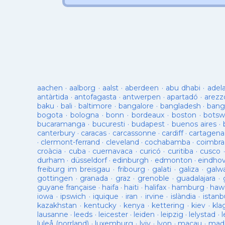
aachen
·
aalborg
·
aalst
·
aberdeen
·
abu dhabi
·
adel
antàrtida
·
antofagasta
·
antwerpen
·
apartadó
·
arezz
baku
·
bali
·
baltimore
·
bangalore
·
bangladesh
·
bang
bogota
·
bologna
·
bonn
·
bordeaux
·
boston
·
botsw
bucaramanga
·
bucuresti
·
budapest
·
buenos aires
·
canterbury
·
caracas
·
carcassonne
·
cardiff
·
cartagena
·
clermont-ferrand
·
cleveland
·
cochabamba
·
coimbra
croàcia
·
cuba
·
cuernavaca
·
curicó
·
curitiba
·
cusco
durham
·
düsseldorf
·
edinburgh
·
edmonton
·
eindho
freiburg im breisgau
·
fribourg
·
galati
·
galiza
·
galw
gottingen
·
granada
·
graz
·
grenoble
·
guadalajara
·
guyane française
·
haifa
·
haiti
·
halifax
·
hamburg
·
hawa
iowa
·
ipswich
·
iquique
·
iran
·
irvine
·
islàndia
·
istanb
kazakhstan
·
kentucky
·
kenya
·
kettering
·
kiev
·
kla
lausanne
·
leeds
·
leicester
·
leiden
·
leipzig
·
lelystad
·
luleå (norrland)
·
luxemburg
·
lviv
·
lyon
·
macau
·
mad