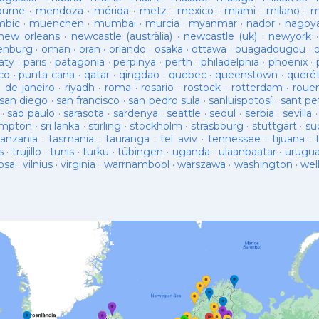
ourne
·
mendoza
·
mérida
·
metz
·
mexico
·
miami
·
milano
·
m
bic
·
muenchen
·
mumbai
·
murcia
·
myanmar
·
nador
·
nagoy
new orleans
·
newcastle (austràlia)
·
newcastle (uk)
·
newyork
enburg
·
oman
·
oran
·
orlando
·
osaka
·
ottawa
·
ouagadougou
·
aty
·
paris
·
patagonia
·
perpinya
·
perth
·
philadelphia
·
phoenix
·
co
·
punta cana
·
qatar
·
qingdao
·
quebec
·
queenstown
·
queré
o de janeiro
·
riyadh
·
roma
·
rosario
·
rostock
·
rotterdam
·
roue
san diego
·
san francisco
·
san pedro sula
·
sanluispotosí
·
sant pe
·
sao paulo
·
sarasota
·
sardenya
·
seattle
·
seoul
·
serbia
·
sevilla
ampton
·
sri lanka
·
stirling
·
stockholm
·
strasbourg
·
stuttgart
·
su
tanzania
·
tasmania
·
tauranga
·
tel aviv
·
tennessee
·
tijuana
·
s
·
trujillo
·
tunis
·
turku
·
tübingen
·
uganda
·
ulaanbaatar
·
urugu
osa
·
vilnius
·
virginia
·
warrnambool
·
warszawa
·
washington
·
wel