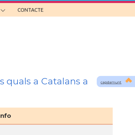
CONTACTE
s quals a Catalans a
capdamunt
info