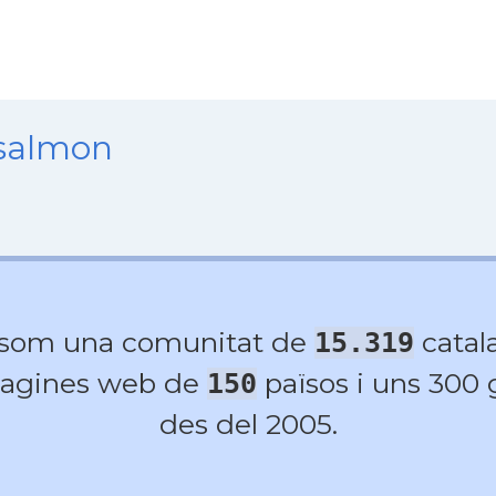
nsalmon
 som una comunitat de
catala
15.319
agines web de
països i uns 300
150
des del 2005.