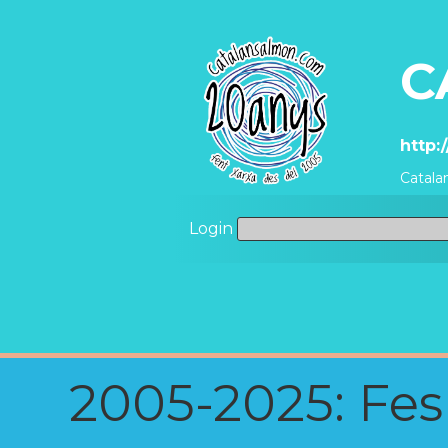
C
http:
Catala
Login
2005-2025: Fes u