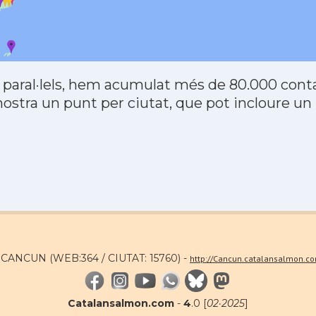
 paral·lels, hem acumulat més de 80.000 contac
stra un punt per ciutat, que pot incloure un
a CANCUN (WEB:364 / CIUTAT: 15760) -
http://Cancun.catalansalmon.c
Catalansalmon.com
-
4
.0 [
02·2025
]