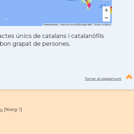
tes únics de catalans i catalanòfils
 bon grapat de persones.
Tornar al capdamunt
[Nseg: 1]
om