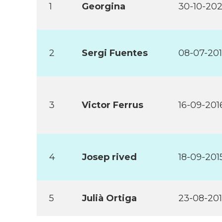
1
Georgina
30-10-202
2
Sergi Fuentes
08-07-20
3
Victor Ferrus
16-09-201
4
Josep rived
18-09-201
5
Julià Ortiga
23-08-20