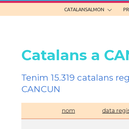
CATALANSALMON
P
Catalans a C
Tenim 15.319 catalans re
CANCUN
nom
data regi