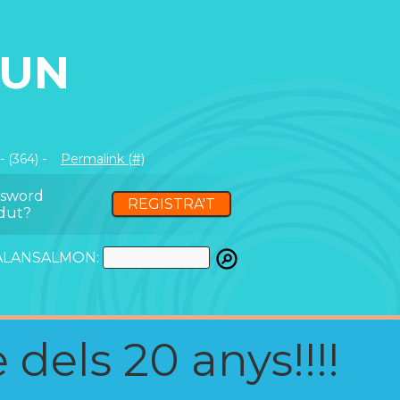
CUN
 (364) -
Permalink (#)
ssword
REGISTRA'T
dut?
ATALANSALMON:
 dels 20 anys!!!!