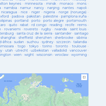
ilton keynes
·
minnesota
·
minsk
·
monaco
·
mons
·
a
·
namibia
·
namur
·
nancy
·
nanjing
·
nantes
·
napoli
·
·
nicaragua
·
nice
·
niger
·
nigeria
·
norge (noruega)
·
oxford
·
padova
·
pakistan
·
palestine
·
pamplona iruña
·
pilipinas
·
portland
·
porto
·
porto alegre
·
portsmouth
·
taro
·
quito
·
rabat
·
rd congo
·
reading
·
recife
·
reims
·
n
·
rovaniemi
·
rovereto
·
rugby
·
rwanda
·
saint louis
·
tersburg
·
santa cruz de la sierra
·
santander
·
santiago
·
shanghai
·
sheffield
·
shenzhen
·
sherbrooke
·
sibèria
·
d-âfrica
·
sudan
·
suzhou
·
sydney
·
szczecin
·
tailandia
·
timisoara
·
togo
·
tokyo
·
torino
·
toronto
·
toulouse
·
ay
·
utah
·
utrecht
·
uzbekistan
·
valladolid
·
vancouver
·
lington
·
wien
·
wight
·
wisconsin
·
wroclaw
·
wyoming
·