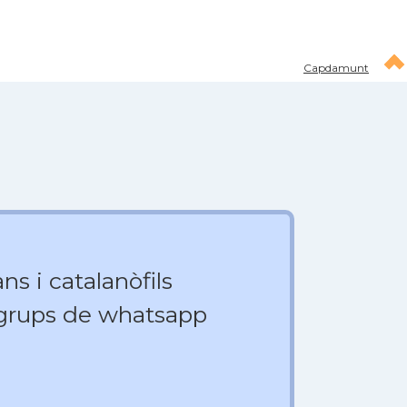
Capdamunt
ns i catalanòfils
 grups de whatsapp