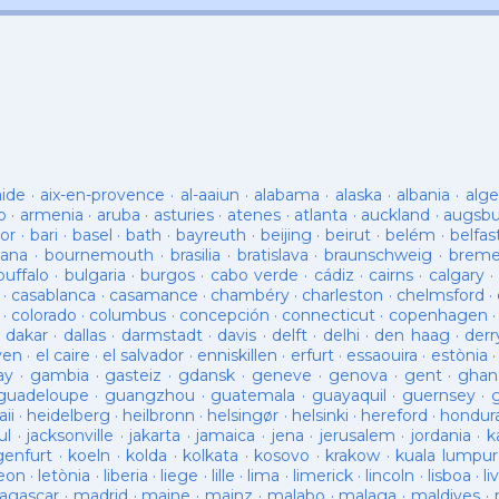
aide
·
aix-en-provence
·
al-aaiun
·
alabama
·
alaska
·
albania
·
alge
o
·
armenia
·
aruba
·
asturies
·
atenes
·
atlanta
·
auckland
·
augsb
or
·
bari
·
basel
·
bath
·
bayreuth
·
beijing
·
beirut
·
belém
·
belfas
ana
·
bournemouth
·
brasilia
·
bratislava
·
braunschweig
·
brem
buffalo
·
bulgaria
·
burgos
·
cabo verde
·
cádiz
·
cairns
·
calgary
·
·
casablanca
·
casamance
·
chambéry
·
charleston
·
chelmsford
·
·
colorado
·
columbus
·
concepción
·
connecticut
·
copenhagen
·
dakar
·
dallas
·
darmstadt
·
davis
·
delft
·
delhi
·
den haag
·
derr
ven
·
el caire
·
el salvador
·
enniskillen
·
erfurt
·
essaouira
·
estònia
ay
·
gambia
·
gasteiz
·
gdansk
·
geneve
·
genova
·
gent
·
ghan
guadeloupe
·
guangzhou
·
guatemala
·
guayaquil
·
guernsey
·
ii
·
heidelberg
·
heilbronn
·
helsingør
·
helsinki
·
hereford
·
hondur
ul
·
jacksonville
·
jakarta
·
jamaica
·
jena
·
jerusalem
·
jordania
·
k
genfurt
·
koeln
·
kolda
·
kolkata
·
kosovo
·
krakow
·
kuala lumpur
leon
·
letònia
·
liberia
·
liege
·
lille
·
lima
·
limerick
·
lincoln
·
lisboa
·
li
agascar
·
madrid
·
maine
·
mainz
·
malabo
·
malaga
·
maldives
·