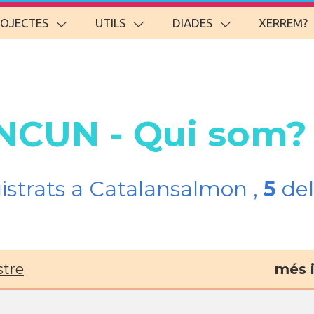
ROJECTES
UTILS
DIADES
XERREM?
ANCUN - Qui som?
gistrats a Catalansalmon ,
5
del
stre
més 