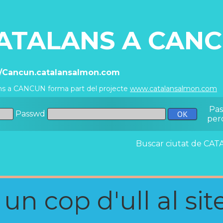
ATALANS A CAN
//Cancun.catalansalmon.com
ns a CANCUN forma part del projecte
www.catalansalmon.com
-
Pa
Passwd
per
Buscar ciutat de C
n cop d'ull al site