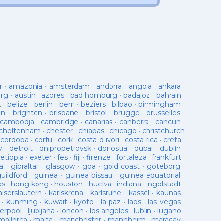
r
·
amazonia
·
amsterdam
·
andorra
·
angola
·
ankara
·
urg
·
austin
·
azores
·
bad homburg
·
badajoz
·
bahrain
·
t
·
belize
·
berlin
·
bern
·
beziers
·
bilbao
·
birmingham
·
en
·
brighton
·
brisbane
·
bristol
·
brugge
·
brusselles
·
cambodja
·
cambridge
·
canarias
·
canberra
·
cancun
·
cheltenham
·
chester
·
chiapas
·
chicago
·
christchurch
·
cordoba
·
corfu
·
cork
·
costa d ivori
·
costa rica
·
creta
·
y
·
detroit
·
dnipropetrovsk
·
donostia
·
dubai
·
dublín
·
·
etiopia
·
exeter
·
fes
·
fiji
·
firenze
·
fortaleza
·
frankfurt
·
a
·
gibraltar
·
glasgow
·
goa
·
gold coast
·
goteborg
·
guildford
·
guinea
·
guinea bissau
·
guinea equatorial
·
as
·
hong kong
·
houston
·
huelva
·
indiana
·
ingolstadt
·
aiserslautern
·
karlskrona
·
karlsruhe
·
kassel
·
kaunas
·
·
kunming
·
kuwait
·
kyoto
·
la paz
·
laos
·
las vegas
·
verpool
·
ljubljana
·
london
·
los angeles
·
lublin
·
lugano
·
mallorca
·
malta
·
manchester
·
mannheim
·
maracay
·