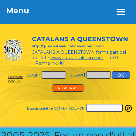
Menu
Menu
CATALANS A QUEENSTOWN
http://queenstown.catalansalmon.com
CATALANS A QUEENSTOWN forma part del
projecte
www.catalansalmon.com
- (471) -
Permalink (#)
Login
Passwd
Password
perdut?
REGISTRA'T
Buscar ciutat de CATALANSALMON:
2005-2025: Fes un cop d'ull al