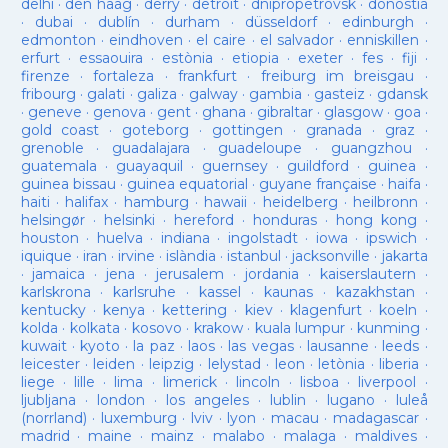
delhi
·
den haag
·
derry
·
detroit
·
dnipropetrovsk
·
donostia
·
dubai
·
dublín
·
durham
·
düsseldorf
·
edinburgh
·
edmonton
·
eindhoven
·
el caire
·
el salvador
·
enniskillen
·
erfurt
·
essaouira
·
estònia
·
etiopia
·
exeter
·
fes
·
fiji
·
firenze
·
fortaleza
·
frankfurt
·
freiburg im breisgau
·
fribourg
·
galati
·
galiza
·
galway
·
gambia
·
gasteiz
·
gdansk
·
geneve
·
genova
·
gent
·
ghana
·
gibraltar
·
glasgow
·
goa
·
gold coast
·
goteborg
·
gottingen
·
granada
·
graz
·
grenoble
·
guadalajara
·
guadeloupe
·
guangzhou
·
guatemala
·
guayaquil
·
guernsey
·
guildford
·
guinea
·
guinea bissau
·
guinea equatorial
·
guyane française
·
haifa
·
haiti
·
halifax
·
hamburg
·
hawaii
·
heidelberg
·
heilbronn
·
helsingør
·
helsinki
·
hereford
·
honduras
·
hong kong
·
houston
·
huelva
·
indiana
·
ingolstadt
·
iowa
·
ipswich
·
iquique
·
iran
·
irvine
·
islàndia
·
istanbul
·
jacksonville
·
jakarta
·
jamaica
·
jena
·
jerusalem
·
jordania
·
kaiserslautern
·
karlskrona
·
karlsruhe
·
kassel
·
kaunas
·
kazakhstan
·
kentucky
·
kenya
·
kettering
·
kiev
·
klagenfurt
·
koeln
·
kolda
·
kolkata
·
kosovo
·
krakow
·
kuala lumpur
·
kunming
·
kuwait
·
kyoto
·
la paz
·
laos
·
las vegas
·
lausanne
·
leeds
·
leicester
·
leiden
·
leipzig
·
lelystad
·
leon
·
letònia
·
liberia
·
liege
·
lille
·
lima
·
limerick
·
lincoln
·
lisboa
·
liverpool
·
ljubljana
·
london
·
los angeles
·
lublin
·
lugano
·
luleå
(norrland)
·
luxemburg
·
lviv
·
lyon
·
macau
·
madagascar
·
madrid
·
maine
·
mainz
·
malabo
·
malaga
·
maldives
·