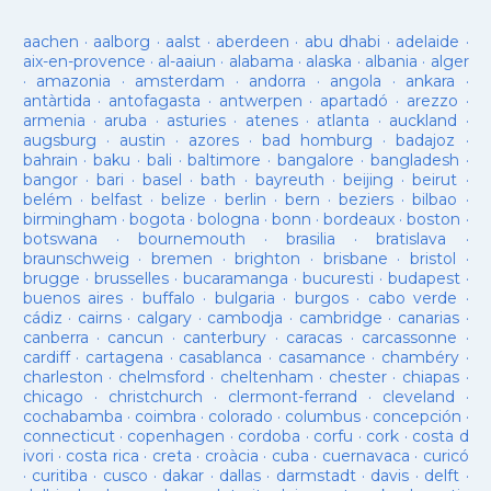
aachen
·
aalborg
·
aalst
·
aberdeen
·
abu dhabi
·
adelaide
·
aix-en-provence
·
al-aaiun
·
alabama
·
alaska
·
albania
·
alger
·
amazonia
·
amsterdam
·
andorra
·
angola
·
ankara
·
antàrtida
·
antofagasta
·
antwerpen
·
apartadó
·
arezzo
·
armenia
·
aruba
·
asturies
·
atenes
·
atlanta
·
auckland
·
augsburg
·
austin
·
azores
·
bad homburg
·
badajoz
·
bahrain
·
baku
·
bali
·
baltimore
·
bangalore
·
bangladesh
·
bangor
·
bari
·
basel
·
bath
·
bayreuth
·
beijing
·
beirut
·
belém
·
belfast
·
belize
·
berlin
·
bern
·
beziers
·
bilbao
·
birmingham
·
bogota
·
bologna
·
bonn
·
bordeaux
·
boston
·
botswana
·
bournemouth
·
brasilia
·
bratislava
·
braunschweig
·
bremen
·
brighton
·
brisbane
·
bristol
·
brugge
·
brusselles
·
bucaramanga
·
bucuresti
·
budapest
·
buenos aires
·
buffalo
·
bulgaria
·
burgos
·
cabo verde
·
cádiz
·
cairns
·
calgary
·
cambodja
·
cambridge
·
canarias
·
canberra
·
cancun
·
canterbury
·
caracas
·
carcassonne
·
cardiff
·
cartagena
·
casablanca
·
casamance
·
chambéry
·
charleston
·
chelmsford
·
cheltenham
·
chester
·
chiapas
·
chicago
·
christchurch
·
clermont-ferrand
·
cleveland
·
cochabamba
·
coimbra
·
colorado
·
columbus
·
concepción
·
connecticut
·
copenhagen
·
cordoba
·
corfu
·
cork
·
costa d
ivori
·
costa rica
·
creta
·
croàcia
·
cuba
·
cuernavaca
·
curicó
·
curitiba
·
cusco
·
dakar
·
dallas
·
darmstadt
·
davis
·
delft
·