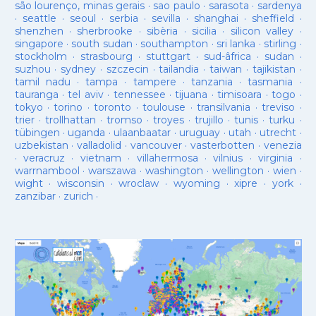
são lourenço, minas gerais
·
sao paulo
·
sarasota
·
sardenya
·
seattle
·
seoul
·
serbia
·
sevilla
·
shanghai
·
sheffield
·
shenzhen
·
sherbrooke
·
sibèria
·
sicilia
·
silicon valley
·
singapore
·
south sudan
·
southampton
·
sri lanka
·
stirling
·
stockholm
·
strasbourg
·
stuttgart
·
sud-âfrica
·
sudan
·
suzhou
·
sydney
·
szczecin
·
tailandia
·
taiwan
·
tajikistan
·
tamil nadu
·
tampa
·
tampere
·
tanzania
·
tasmania
·
tauranga
·
tel aviv
·
tennessee
·
tijuana
·
timisoara
·
togo
·
tokyo
·
torino
·
toronto
·
toulouse
·
transilvania
·
treviso
·
trier
·
trollhattan
·
tromso
·
troyes
·
trujillo
·
tunis
·
turku
·
tübingen
·
uganda
·
ulaanbaatar
·
uruguay
·
utah
·
utrecht
·
uzbekistan
·
valladolid
·
vancouver
·
vasterbotten
·
venezia
·
veracruz
·
vietnam
·
villahermosa
·
vilnius
·
virginia
·
warrnambool
·
warszawa
·
washington
·
wellington
·
wien
·
wight
·
wisconsin
·
wroclaw
·
wyoming
·
xipre
·
york
·
zanzibar
·
zurich
·