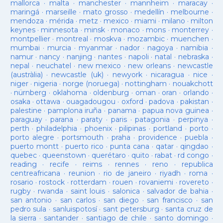
mallorca
·
malta
·
manchester
·
mannheim
·
maracay
·
maringá
·
marseille
·
mato grosso
·
medellín
·
melbourne
·
mendoza
·
mérida
·
metz
·
mexico
·
miami
·
milano
·
milton
keynes
·
minnesota
·
minsk
·
monaco
·
mons
·
monterrey
·
montpellier
·
montreal
·
moskva
·
mozambic
·
muenchen
·
mumbai
·
murcia
·
myanmar
·
nador
·
nagoya
·
namibia
·
namur
·
nancy
·
nanjing
·
nantes
·
napoli
·
natal
·
nebraska
·
nepal
·
neuchatel
·
new mexico
·
new orleans
·
newcastle
(austràlia)
·
newcastle (uk)
·
newyork
·
nicaragua
·
nice
·
niger
·
nigeria
·
norge (noruega)
·
nottingham
·
nouakchott
·
nürnberg
·
oklahoma
·
oldenburg
·
oman
·
oran
·
orlando
·
osaka
·
ottawa
·
ouagadougou
·
oxford
·
padova
·
pakistan
·
palestine
·
pamplona iruña
·
panama
·
papua nova guinea
·
paraguay
·
parana
·
paraty
·
paris
·
patagonia
·
perpinya
·
perth
·
philadelphia
·
phoenix
·
pilipinas
·
portland
·
porto
·
porto alegre
·
portsmouth
·
praha
·
providence
·
puebla
·
puerto montt
·
puerto rico
·
punta cana
·
qatar
·
qingdao
·
quebec
·
queenstown
·
querétaro
·
quito
·
rabat
·
rd congo
·
reading
·
recife
·
reims
·
rennes
·
reno
·
republica
centreafricana
·
reunion
·
rio de janeiro
·
riyadh
·
roma
·
rosario
·
rostock
·
rotterdam
·
rouen
·
rovaniemi
·
rovereto
·
rugby
·
rwanda
·
saint louis
·
salonica
·
salvador de bahia
·
san antonio
·
san carlos
·
san diego
·
san francisco
·
san
pedro sula
·
sanluispotosí
·
sant petersburg
·
santa cruz de
la sierra
·
santander
·
santiago de chile
·
santo domingo
·