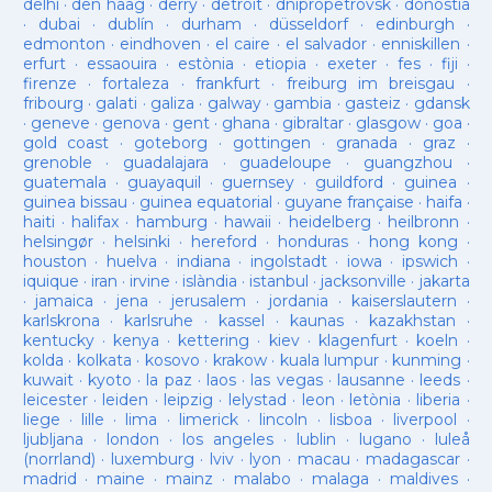
delhi
·
den haag
·
derry
·
detroit
·
dnipropetrovsk
·
donostia
·
dubai
·
dublín
·
durham
·
düsseldorf
·
edinburgh
·
edmonton
·
eindhoven
·
el caire
·
el salvador
·
enniskillen
·
erfurt
·
essaouira
·
estònia
·
etiopia
·
exeter
·
fes
·
fiji
·
firenze
·
fortaleza
·
frankfurt
·
freiburg im breisgau
·
fribourg
·
galati
·
galiza
·
galway
·
gambia
·
gasteiz
·
gdansk
·
geneve
·
genova
·
gent
·
ghana
·
gibraltar
·
glasgow
·
goa
·
gold coast
·
goteborg
·
gottingen
·
granada
·
graz
·
grenoble
·
guadalajara
·
guadeloupe
·
guangzhou
·
guatemala
·
guayaquil
·
guernsey
·
guildford
·
guinea
·
guinea bissau
·
guinea equatorial
·
guyane française
·
haifa
·
haiti
·
halifax
·
hamburg
·
hawaii
·
heidelberg
·
heilbronn
·
helsingør
·
helsinki
·
hereford
·
honduras
·
hong kong
·
houston
·
huelva
·
indiana
·
ingolstadt
·
iowa
·
ipswich
·
iquique
·
iran
·
irvine
·
islàndia
·
istanbul
·
jacksonville
·
jakarta
·
jamaica
·
jena
·
jerusalem
·
jordania
·
kaiserslautern
·
karlskrona
·
karlsruhe
·
kassel
·
kaunas
·
kazakhstan
·
kentucky
·
kenya
·
kettering
·
kiev
·
klagenfurt
·
koeln
·
kolda
·
kolkata
·
kosovo
·
krakow
·
kuala lumpur
·
kunming
·
kuwait
·
kyoto
·
la paz
·
laos
·
las vegas
·
lausanne
·
leeds
·
leicester
·
leiden
·
leipzig
·
lelystad
·
leon
·
letònia
·
liberia
·
liege
·
lille
·
lima
·
limerick
·
lincoln
·
lisboa
·
liverpool
·
ljubljana
·
london
·
los angeles
·
lublin
·
lugano
·
luleå
(norrland)
·
luxemburg
·
lviv
·
lyon
·
macau
·
madagascar
·
madrid
·
maine
·
mainz
·
malabo
·
malaga
·
maldives
·