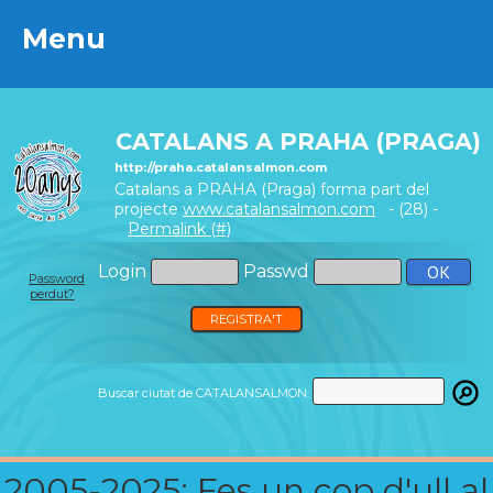
Menu
Menu
CATALANS A PRAHA (PRAGA)
http://praha.catalansalmon.com
Catalans a PRAHA (Praga) forma part del
projecte
www.catalansalmon.com
- (28) -
Permalink (#)
Login
Passwd
Password
perdut?
REGISTRA'T
Buscar ciutat de CATALANSALMON:
2005-2025: Fes un cop d'ull al