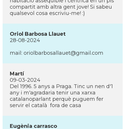
habitació assequible i cèntrica en un pis
compartit amb altra gent jove! Si sabeu
qualsevol cosa escriviu-me! :)
Oriol Barbosa Llauet
28-08-2024
mail: oriolbarbosallauet@gmail.com
Martí­
09-03-2024
Del 1996. 5 anys a Praga. Tinc un nen d'1
any i m'agradaria tenir una xarxa
catalanoparlant perquè puguem fer
servir el català fora de casa
Eugènia carrasco