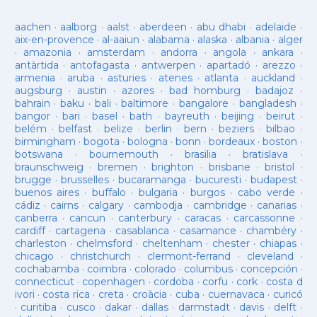
aachen
·
aalborg
·
aalst
·
aberdeen
·
abu dhabi
·
adelaide
·
aix-en-provence
·
al-aaiun
·
alabama
·
alaska
·
albania
·
alger
·
amazonia
·
amsterdam
·
andorra
·
angola
·
ankara
·
antàrtida
·
antofagasta
·
antwerpen
·
apartadó
·
arezzo
·
armenia
·
aruba
·
asturies
·
atenes
·
atlanta
·
auckland
·
augsburg
·
austin
·
azores
·
bad homburg
·
badajoz
·
bahrain
·
baku
·
bali
·
baltimore
·
bangalore
·
bangladesh
·
bangor
·
bari
·
basel
·
bath
·
bayreuth
·
beijing
·
beirut
·
belém
·
belfast
·
belize
·
berlin
·
bern
·
beziers
·
bilbao
·
birmingham
·
bogota
·
bologna
·
bonn
·
bordeaux
·
boston
·
botswana
·
bournemouth
·
brasilia
·
bratislava
·
braunschweig
·
bremen
·
brighton
·
brisbane
·
bristol
·
brugge
·
brusselles
·
bucaramanga
·
bucuresti
·
budapest
·
buenos aires
·
buffalo
·
bulgaria
·
burgos
·
cabo verde
·
cádiz
·
cairns
·
calgary
·
cambodja
·
cambridge
·
canarias
·
canberra
·
cancun
·
canterbury
·
caracas
·
carcassonne
·
cardiff
·
cartagena
·
casablanca
·
casamance
·
chambéry
·
charleston
·
chelmsford
·
cheltenham
·
chester
·
chiapas
·
chicago
·
christchurch
·
clermont-ferrand
·
cleveland
·
cochabamba
·
coimbra
·
colorado
·
columbus
·
concepción
·
connecticut
·
copenhagen
·
cordoba
·
corfu
·
cork
·
costa d
ivori
·
costa rica
·
creta
·
croàcia
·
cuba
·
cuernavaca
·
curicó
·
curitiba
·
cusco
·
dakar
·
dallas
·
darmstadt
·
davis
·
delft
·