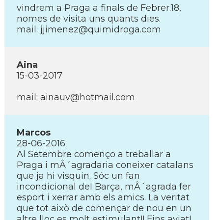
vindrem a Praga a finals de Febrer.18,
nomes de visita uns quants dies.
mail: jjimenez@quimidroga.com
Aina
15-03-2017
mail: ainauv@hotmail.com
Marcos
28-06-2016
Al Setembre començo a treballar a
Praga i mÂ´agradaria coneixer catalans
que ja hi visquin. Sóc un fan
incondicional del Barça, mÂ´agrada fer
esport i xerrar amb els amics. La veritat
que tot això de començar de nou en un
altre lloc es molt estimulant!! Fins aviat!