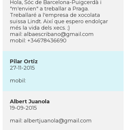
Hola, Sóc de Barcelona-Puigcerdà i
"m'envien" a treballar a Praga.
Treballaré a l'empresa de xocolata
suïssa Lindt. Així­ que espero endolçar
més la vida dels xecs. ;)
mail: albaescribano@gmail.com
mobil: +34678436690
Pilar Ortiz
27-11-2015
mobil:
Albert Juanola
19-09-2015
mail: albertjuanola@gmail.com