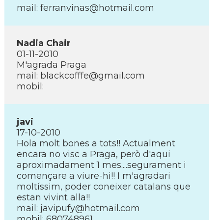
mail: ferranvinas@hotmail.com
Nadia Chair
01-11-2010
M'agrada Praga
mail: blackcofffe@gmail.com
mobil:
javi
17-10-2010
Hola molt bones a tots!! Actualment
encara no visc a Praga, però d'aqui
aproximadament 1 mes....segurament i
començare a viure-hi!! I m'agradari
moltí­ssim, poder coneixer catalans que
estan vivint alla!!
mail: javipufy@hotmail.com
mobil: 680748961