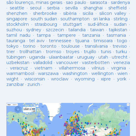
são lourenço, minas gerais
·
sao paulo
·
sarasota
·
sardenya
·
seattle
·
seoul
·
serbia
·
sevilla
·
shanghai
·
sheffield
·
shenzhen
·
sherbrooke
·
sibèria
·
sicilia
·
silicon valley
·
singapore
·
south sudan
·
southampton
·
sri lanka
·
stirling
·
stockholm
·
strasbourg
·
stuttgart
·
sud-âfrica
·
sudan
·
suzhou
·
sydney
·
szczecin
·
tailandia
·
taiwan
·
tajikistan
·
tamil nadu
·
tampa
·
tampere
·
tanzania
·
tasmania
·
tauranga
·
tel aviv
·
tennessee
·
tijuana
·
timisoara
·
togo
·
tokyo
·
torino
·
toronto
·
toulouse
·
transilvania
·
treviso
·
trier
·
trollhattan
·
tromso
·
troyes
·
trujillo
·
tunis
·
turku
·
tübingen
·
uganda
·
ulaanbaatar
·
uruguay
·
utah
·
utrecht
·
uzbekistan
·
valladolid
·
vancouver
·
vasterbotten
·
venezia
·
veracruz
·
vietnam
·
villahermosa
·
vilnius
·
virginia
·
warrnambool
·
warszawa
·
washington
·
wellington
·
wien
·
wight
·
wisconsin
·
wroclaw
·
wyoming
·
xipre
·
york
·
zanzibar
·
zurich
·