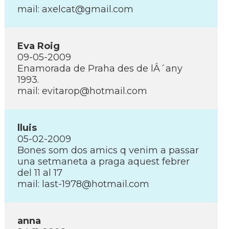
mail: axelcat@gmail.com
Eva Roig
09-05-2009
Enamorada de Praha des de lÂ´any
1993.
mail: evitarop@hotmail.com
lluis
05-02-2009
Bones som dos amics q venim a passar
una setmaneta a praga aquest febrer
del 11 al 17
mail: last-1978@hotmail.com
anna