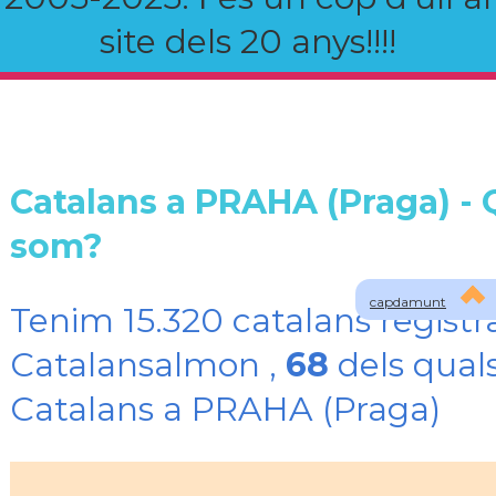
site dels 20 anys!!!!
Catalans a PRAHA (Praga) - 
som?
capdamunt
Tenim 15.320 catalans registr
Catalansalmon ,
68
dels qual
Catalans a PRAHA (Praga)