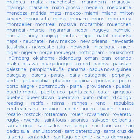
mallorca
·
malta
·
manchester
·
mannheim
·
maracay
·
maringá
·
marseille
·
mato grosso
·
medellín
·
melbourne
·
mendoza
·
mérida
·
metz
·
mexico
·
miami
·
milano
·
milton
keynes
·
minnesota
·
minsk
·
monaco
·
mons
·
monterrey
·
montpellier
·
montreal
·
moskva
·
mozambic
·
muenchen
·
mumbai
·
murcia
·
myanmar
·
nador
·
nagoya
·
namibia
·
namur
·
nancy
·
nanjing
·
nantes
·
napoli
·
natal
·
nebraska
·
nepal
·
neuchatel
·
new mexico
·
new orleans
·
newcastle
(austràlia)
·
newcastle (uk)
·
newyork
·
nicaragua
·
nice
·
niger
·
nigeria
·
norge (noruega)
·
nottingham
·
nouakchott
·
nürnberg
·
oklahoma
·
oldenburg
·
oman
·
oran
·
orlando
·
osaka
·
ottawa
·
ouagadougou
·
oxford
·
padova
·
pakistan
·
palestine
·
pamplona iruña
·
panama
·
papua nova guinea
·
paraguay
·
parana
·
paraty
·
paris
·
patagonia
·
perpinya
·
perth
·
philadelphia
·
phoenix
·
pilipinas
·
portland
·
porto
·
porto alegre
·
portsmouth
·
praha
·
providence
·
puebla
·
puerto montt
·
puerto rico
·
punta cana
·
qatar
·
qingdao
·
quebec
·
queenstown
·
querétaro
·
quito
·
rabat
·
rd congo
·
reading
·
recife
·
reims
·
rennes
·
reno
·
republica
centreafricana
·
reunion
·
rio de janeiro
·
riyadh
·
roma
·
rosario
·
rostock
·
rotterdam
·
rouen
·
rovaniemi
·
rovereto
·
rugby
·
rwanda
·
saint louis
·
salonica
·
salvador de bahia
·
san antonio
·
san carlos
·
san diego
·
san francisco
·
san
pedro sula
·
sanluispotosí
·
sant petersburg
·
santa cruz de
la sierra
·
santander
·
santiago de chile
·
santo domingo
·