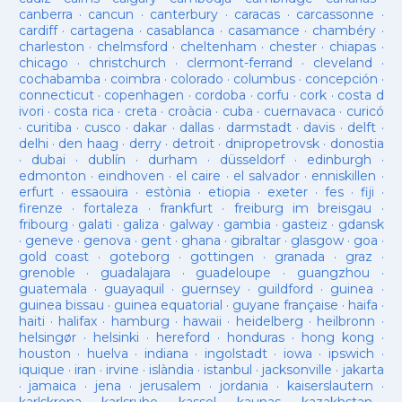
canberra
·
cancun
·
canterbury
·
caracas
·
carcassonne
·
cardiff
·
cartagena
·
casablanca
·
casamance
·
chambéry
·
charleston
·
chelmsford
·
cheltenham
·
chester
·
chiapas
·
chicago
·
christchurch
·
clermont-ferrand
·
cleveland
·
cochabamba
·
coimbra
·
colorado
·
columbus
·
concepción
·
connecticut
·
copenhagen
·
cordoba
·
corfu
·
cork
·
costa d
ivori
·
costa rica
·
creta
·
croàcia
·
cuba
·
cuernavaca
·
curicó
·
curitiba
·
cusco
·
dakar
·
dallas
·
darmstadt
·
davis
·
delft
·
delhi
·
den haag
·
derry
·
detroit
·
dnipropetrovsk
·
donostia
·
dubai
·
dublín
·
durham
·
düsseldorf
·
edinburgh
·
edmonton
·
eindhoven
·
el caire
·
el salvador
·
enniskillen
·
erfurt
·
essaouira
·
estònia
·
etiopia
·
exeter
·
fes
·
fiji
·
firenze
·
fortaleza
·
frankfurt
·
freiburg im breisgau
·
fribourg
·
galati
·
galiza
·
galway
·
gambia
·
gasteiz
·
gdansk
·
geneve
·
genova
·
gent
·
ghana
·
gibraltar
·
glasgow
·
goa
·
gold coast
·
goteborg
·
gottingen
·
granada
·
graz
·
grenoble
·
guadalajara
·
guadeloupe
·
guangzhou
·
guatemala
·
guayaquil
·
guernsey
·
guildford
·
guinea
·
guinea bissau
·
guinea equatorial
·
guyane française
·
haifa
·
haiti
·
halifax
·
hamburg
·
hawaii
·
heidelberg
·
heilbronn
·
helsingør
·
helsinki
·
hereford
·
honduras
·
hong kong
·
houston
·
huelva
·
indiana
·
ingolstadt
·
iowa
·
ipswich
·
iquique
·
iran
·
irvine
·
islàndia
·
istanbul
·
jacksonville
·
jakarta
·
jamaica
·
jena
·
jerusalem
·
jordania
·
kaiserslautern
·