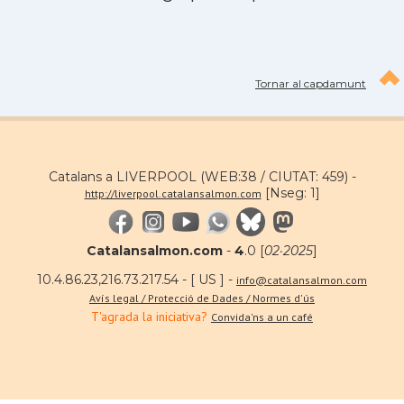
Tornar al capdamunt
Catalans a LIVERPOOL (WEB:38 / CIUTAT: 459) -
[Nseg: 1]
http://liverpool.catalansalmon.com
Catalansalmon.com
-
4
.0 [
02·2025
]
10.4.86.23,216.73.217.54 - [ US ] -
info@catalansalmon.com
Avís legal / Protecció de Dades / Normes d'ús
T'agrada la iniciativa?
Convida'ns a un café