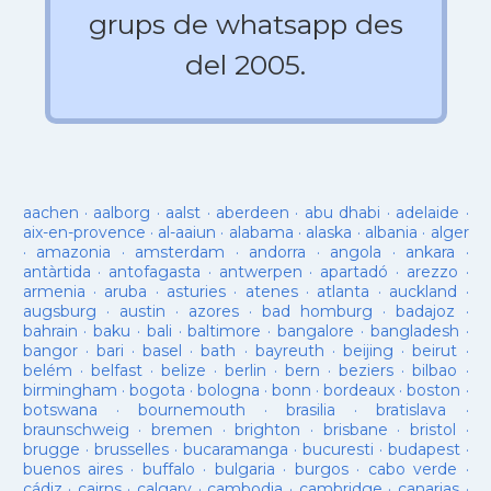
grups de whatsapp des
del 2005.
aachen
·
aalborg
·
aalst
·
aberdeen
·
abu dhabi
·
adelaide
·
aix-en-provence
·
al-aaiun
·
alabama
·
alaska
·
albania
·
alger
·
amazonia
·
amsterdam
·
andorra
·
angola
·
ankara
·
antàrtida
·
antofagasta
·
antwerpen
·
apartadó
·
arezzo
·
armenia
·
aruba
·
asturies
·
atenes
·
atlanta
·
auckland
·
augsburg
·
austin
·
azores
·
bad homburg
·
badajoz
·
bahrain
·
baku
·
bali
·
baltimore
·
bangalore
·
bangladesh
·
bangor
·
bari
·
basel
·
bath
·
bayreuth
·
beijing
·
beirut
·
belém
·
belfast
·
belize
·
berlin
·
bern
·
beziers
·
bilbao
·
birmingham
·
bogota
·
bologna
·
bonn
·
bordeaux
·
boston
·
botswana
·
bournemouth
·
brasilia
·
bratislava
·
braunschweig
·
bremen
·
brighton
·
brisbane
·
bristol
·
brugge
·
brusselles
·
bucaramanga
·
bucuresti
·
budapest
·
buenos aires
·
buffalo
·
bulgaria
·
burgos
·
cabo verde
·
cádiz
·
cairns
·
calgary
·
cambodja
·
cambridge
·
canarias
·