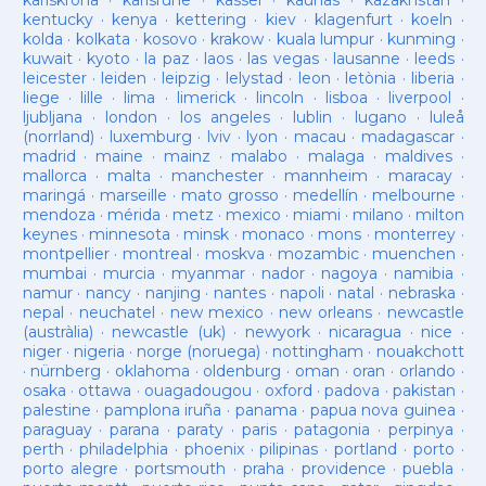
karlskrona
·
karlsruhe
·
kassel
·
kaunas
·
kazakhstan
·
kentucky
·
kenya
·
kettering
·
kiev
·
klagenfurt
·
koeln
·
kolda
·
kolkata
·
kosovo
·
krakow
·
kuala lumpur
·
kunming
·
kuwait
·
kyoto
·
la paz
·
laos
·
las vegas
·
lausanne
·
leeds
·
leicester
·
leiden
·
leipzig
·
lelystad
·
leon
·
letònia
·
liberia
·
liege
·
lille
·
lima
·
limerick
·
lincoln
·
lisboa
·
liverpool
·
ljubljana
·
london
·
los angeles
·
lublin
·
lugano
·
luleå
(norrland)
·
luxemburg
·
lviv
·
lyon
·
macau
·
madagascar
·
madrid
·
maine
·
mainz
·
malabo
·
malaga
·
maldives
·
mallorca
·
malta
·
manchester
·
mannheim
·
maracay
·
maringá
·
marseille
·
mato grosso
·
medellín
·
melbourne
·
mendoza
·
mérida
·
metz
·
mexico
·
miami
·
milano
·
milton
keynes
·
minnesota
·
minsk
·
monaco
·
mons
·
monterrey
·
montpellier
·
montreal
·
moskva
·
mozambic
·
muenchen
·
mumbai
·
murcia
·
myanmar
·
nador
·
nagoya
·
namibia
·
namur
·
nancy
·
nanjing
·
nantes
·
napoli
·
natal
·
nebraska
·
nepal
·
neuchatel
·
new mexico
·
new orleans
·
newcastle
(austràlia)
·
newcastle (uk)
·
newyork
·
nicaragua
·
nice
·
niger
·
nigeria
·
norge (noruega)
·
nottingham
·
nouakchott
·
nürnberg
·
oklahoma
·
oldenburg
·
oman
·
oran
·
orlando
·
osaka
·
ottawa
·
ouagadougou
·
oxford
·
padova
·
pakistan
·
palestine
·
pamplona iruña
·
panama
·
papua nova guinea
·
paraguay
·
parana
·
paraty
·
paris
·
patagonia
·
perpinya
·
perth
·
philadelphia
·
phoenix
·
pilipinas
·
portland
·
porto
·
porto alegre
·
portsmouth
·
praha
·
providence
·
puebla
·