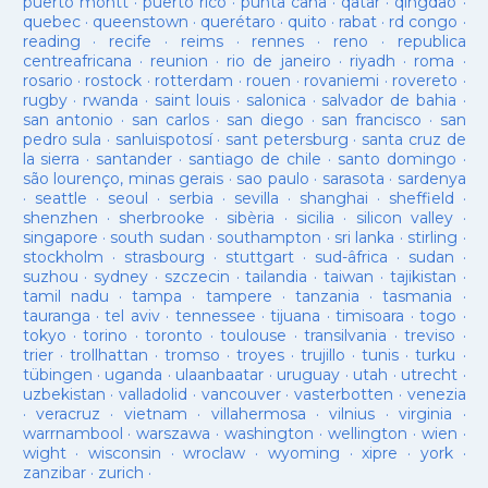
puerto montt
·
puerto rico
·
punta cana
·
qatar
·
qingdao
·
quebec
·
queenstown
·
querétaro
·
quito
·
rabat
·
rd congo
·
reading
·
recife
·
reims
·
rennes
·
reno
·
republica
centreafricana
·
reunion
·
rio de janeiro
·
riyadh
·
roma
·
rosario
·
rostock
·
rotterdam
·
rouen
·
rovaniemi
·
rovereto
·
rugby
·
rwanda
·
saint louis
·
salonica
·
salvador de bahia
·
san antonio
·
san carlos
·
san diego
·
san francisco
·
san
pedro sula
·
sanluispotosí
·
sant petersburg
·
santa cruz de
la sierra
·
santander
·
santiago de chile
·
santo domingo
·
são lourenço, minas gerais
·
sao paulo
·
sarasota
·
sardenya
·
seattle
·
seoul
·
serbia
·
sevilla
·
shanghai
·
sheffield
·
shenzhen
·
sherbrooke
·
sibèria
·
sicilia
·
silicon valley
·
singapore
·
south sudan
·
southampton
·
sri lanka
·
stirling
·
stockholm
·
strasbourg
·
stuttgart
·
sud-âfrica
·
sudan
·
suzhou
·
sydney
·
szczecin
·
tailandia
·
taiwan
·
tajikistan
·
tamil nadu
·
tampa
·
tampere
·
tanzania
·
tasmania
·
tauranga
·
tel aviv
·
tennessee
·
tijuana
·
timisoara
·
togo
·
tokyo
·
torino
·
toronto
·
toulouse
·
transilvania
·
treviso
·
trier
·
trollhattan
·
tromso
·
troyes
·
trujillo
·
tunis
·
turku
·
tübingen
·
uganda
·
ulaanbaatar
·
uruguay
·
utah
·
utrecht
·
uzbekistan
·
valladolid
·
vancouver
·
vasterbotten
·
venezia
·
veracruz
·
vietnam
·
villahermosa
·
vilnius
·
virginia
·
warrnambool
·
warszawa
·
washington
·
wellington
·
wien
·
wight
·
wisconsin
·
wroclaw
·
wyoming
·
xipre
·
york
·
zanzibar
·
zurich
·