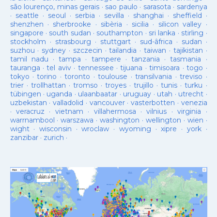
são lourenço, minas gerais
·
sao paulo
·
sarasota
·
sardenya
·
seattle
·
seoul
·
serbia
·
sevilla
·
shanghai
·
sheffield
·
shenzhen
·
sherbrooke
·
sibèria
·
sicilia
·
silicon valley
·
singapore
·
south sudan
·
southampton
·
sri lanka
·
stirling
·
stockholm
·
strasbourg
·
stuttgart
·
sud-âfrica
·
sudan
·
suzhou
·
sydney
·
szczecin
·
tailandia
·
taiwan
·
tajikistan
·
tamil nadu
·
tampa
·
tampere
·
tanzania
·
tasmania
·
tauranga
·
tel aviv
·
tennessee
·
tijuana
·
timisoara
·
togo
·
tokyo
·
torino
·
toronto
·
toulouse
·
transilvania
·
treviso
·
trier
·
trollhattan
·
tromso
·
troyes
·
trujillo
·
tunis
·
turku
·
tübingen
·
uganda
·
ulaanbaatar
·
uruguay
·
utah
·
utrecht
·
uzbekistan
·
valladolid
·
vancouver
·
vasterbotten
·
venezia
·
veracruz
·
vietnam
·
villahermosa
·
vilnius
·
virginia
·
warrnambool
·
warszawa
·
washington
·
wellington
·
wien
·
wight
·
wisconsin
·
wroclaw
·
wyoming
·
xipre
·
york
·
zanzibar
·
zurich
·