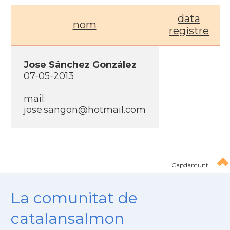
data
nom
registre
Jose Sánchez González
07-05-2013
mail:
jose.sangon@hotmail.com
Capdamunt
La comunitat de
catalansalmon