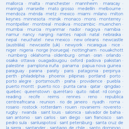
mallorca
·
malta
·
manchester
·
mannheim
·
maracay
·
maringá
·
marseille
·
mato grosso
·
medellín
·
melbourne
·
mendoza
·
mérida
·
metz
·
mexico
·
miami
·
milano
·
milton
keynes
·
minnesota
·
minsk
·
monaco
·
mons
·
monterrey
·
montpellier
·
montreal
·
moskva
·
mozambic
·
muenchen
·
mumbai
·
murcia
·
myanmar
·
nador
·
nagoya
·
namibia
·
namur
·
nancy
·
nanjing
·
nantes
·
napoli
·
natal
·
nebraska
·
nepal
·
neuchatel
·
new mexico
·
new orleans
·
newcastle
(austràlia)
·
newcastle (uk)
·
newyork
·
nicaragua
·
nice
·
niger
·
nigeria
·
norge (noruega)
·
nottingham
·
nouakchott
·
nürnberg
·
oklahoma
·
oldenburg
·
oman
·
oran
·
orlando
·
osaka
·
ottawa
·
ouagadougou
·
oxford
·
padova
·
pakistan
·
palestine
·
pamplona iruña
·
panama
·
papua nova guinea
·
paraguay
·
parana
·
paraty
·
paris
·
patagonia
·
perpinya
·
perth
·
philadelphia
·
phoenix
·
pilipinas
·
portland
·
porto
·
porto alegre
·
portsmouth
·
praha
·
providence
·
puebla
·
puerto montt
·
puerto rico
·
punta cana
·
qatar
·
qingdao
·
quebec
·
queenstown
·
querétaro
·
quito
·
rabat
·
rd congo
·
reading
·
recife
·
reims
·
rennes
·
reno
·
republica
centreafricana
·
reunion
·
rio de janeiro
·
riyadh
·
roma
·
rosario
·
rostock
·
rotterdam
·
rouen
·
rovaniemi
·
rovereto
·
rugby
·
rwanda
·
saint louis
·
salonica
·
salvador de bahia
·
san antonio
·
san carlos
·
san diego
·
san francisco
·
san
pedro sula
·
sanluispotosí
·
sant petersburg
·
santa cruz de
la sierra
·
santander
·
santiago de chile
·
santo domingo
·