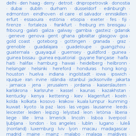
delhi
·
den haag
·
derry
·
detroit
·
dnipropetrovsk
·
donostia
·
dubai
·
dublín
·
durham
·
düsseldorf
·
edinburgh
·
edmonton
·
eindhoven
·
el caire
·
el salvador
·
enniskillen
·
erfurt
·
essaouira
·
estònia
·
etiopia
·
exeter
·
fes
·
fiji
·
firenze
·
fortaleza
·
frankfurt
·
freiburg im breisgau
·
fribourg
·
galati
·
galiza
·
galway
·
gambia
·
gasteiz
·
gdansk
·
geneve
·
genova
·
gent
·
ghana
·
gibraltar
·
glasgow
·
goa
·
gold coast
·
goteborg
·
gottingen
·
granada
·
graz
·
grenoble
·
guadalajara
·
guadeloupe
·
guangzhou
·
guatemala
·
guayaquil
·
guernsey
·
guildford
·
guinea
·
guinea bissau
·
guinea equatorial
·
guyane française
·
haifa
·
haiti
·
halifax
·
hamburg
·
hawaii
·
heidelberg
·
heilbronn
·
helsingør
·
helsinki
·
hereford
·
honduras
·
hong kong
·
houston
·
huelva
·
indiana
·
ingolstadt
·
iowa
·
ipswich
·
iquique
·
iran
·
irvine
·
islàndia
·
istanbul
·
jacksonville
·
jakarta
·
jamaica
·
jena
·
jerusalem
·
jordania
·
kaiserslautern
·
karlskrona
·
karlsruhe
·
kassel
·
kaunas
·
kazakhstan
·
kentucky
·
kenya
·
kettering
·
kiev
·
klagenfurt
·
koeln
·
kolda
·
kolkata
·
kosovo
·
krakow
·
kuala lumpur
·
kunming
·
kuwait
·
kyoto
·
la paz
·
laos
·
las vegas
·
lausanne
·
leeds
·
leicester
·
leiden
·
leipzig
·
lelystad
·
leon
·
letònia
·
liberia
·
liege
·
lille
·
lima
·
limerick
·
lincoln
·
lisboa
·
liverpool
·
ljubljana
·
london
·
los angeles
·
lublin
·
lugano
·
luleå
(norrland)
·
luxemburg
·
lviv
·
lyon
·
macau
·
madagascar
·
madrid
·
maine
·
mainz
·
malabo
·
malaga
·
maldives
·