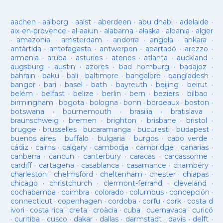
aachen
·
aalborg
·
aalst
·
aberdeen
·
abu dhabi
·
adelaide
·
aix-en-provence
·
al-aaiun
·
alabama
·
alaska
·
albania
·
alger
·
amazonia
·
amsterdam
·
andorra
·
angola
·
ankara
·
antàrtida
·
antofagasta
·
antwerpen
·
apartadó
·
arezzo
·
armenia
·
aruba
·
asturies
·
atenes
·
atlanta
·
auckland
·
augsburg
·
austin
·
azores
·
bad homburg
·
badajoz
·
bahrain
·
baku
·
bali
·
baltimore
·
bangalore
·
bangladesh
·
bangor
·
bari
·
basel
·
bath
·
bayreuth
·
beijing
·
beirut
·
belém
·
belfast
·
belize
·
berlin
·
bern
·
beziers
·
bilbao
·
birmingham
·
bogota
·
bologna
·
bonn
·
bordeaux
·
boston
·
botswana
·
bournemouth
·
brasilia
·
bratislava
·
braunschweig
·
bremen
·
brighton
·
brisbane
·
bristol
·
brugge
·
brusselles
·
bucaramanga
·
bucuresti
·
budapest
·
buenos aires
·
buffalo
·
bulgaria
·
burgos
·
cabo verde
·
cádiz
·
cairns
·
calgary
·
cambodja
·
cambridge
·
canarias
·
canberra
·
cancun
·
canterbury
·
caracas
·
carcassonne
·
cardiff
·
cartagena
·
casablanca
·
casamance
·
chambéry
·
charleston
·
chelmsford
·
cheltenham
·
chester
·
chiapas
·
chicago
·
christchurch
·
clermont-ferrand
·
cleveland
·
cochabamba
·
coimbra
·
colorado
·
columbus
·
concepción
·
connecticut
·
copenhagen
·
cordoba
·
corfu
·
cork
·
costa d
ivori
·
costa rica
·
creta
·
croàcia
·
cuba
·
cuernavaca
·
curicó
·
curitiba
·
cusco
·
dakar
·
dallas
·
darmstadt
·
davis
·
delft
·