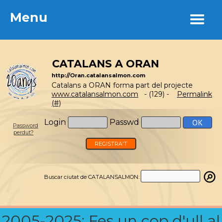
Menu
Menu
CATALANS A ORAN
http://Oran.catalansalmon.com
Catalans a ORAN forma part del projecte
www.catalansalmon.com
- (129) -
Permalink
(#)
Login
Passwd
Password
perdut?
REGISTRA'T
Buscar ciutat de CATALANSALMON:
2005-2025: Fes un cop d'ull al