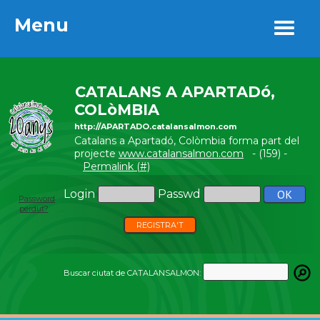
Menu
Menu
CATALANS A APARTADó,
COLòMBIA
http://APARTADO.catalansalmon.com
Catalans a Apartadó, Colòmbia forma part del
projecte
www.catalansalmon.com
- (159) -
Permalink (#)
Login
Passwd
Password
perdut?
REGISTRA'T
Buscar ciutat de CATALANSALMON: