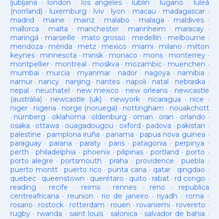
ljubljana
·
london
·
los angeles
·
lublin
·
lugano
·
luleå
(norrland)
·
luxemburg
·
lviv
·
lyon
·
macau
·
madagascar
·
madrid
·
maine
·
mainz
·
malabo
·
malaga
·
maldives
·
mallorca
·
malta
·
manchester
·
mannheim
·
maracay
·
maringá
·
marseille
·
mato grosso
·
medellín
·
melbourne
·
mendoza
·
mérida
·
metz
·
mexico
·
miami
·
milano
·
milton
keynes
·
minnesota
·
minsk
·
monaco
·
mons
·
monterrey
·
montpellier
·
montreal
·
moskva
·
mozambic
·
muenchen
·
mumbai
·
murcia
·
myanmar
·
nador
·
nagoya
·
namibia
·
namur
·
nancy
·
nanjing
·
nantes
·
napoli
·
natal
·
nebraska
·
nepal
·
neuchatel
·
new mexico
·
new orleans
·
newcastle
(austràlia)
·
newcastle (uk)
·
newyork
·
nicaragua
·
nice
·
niger
·
nigeria
·
norge (noruega)
·
nottingham
·
nouakchott
·
nürnberg
·
oklahoma
·
oldenburg
·
oman
·
oran
·
orlando
·
osaka
·
ottawa
·
ouagadougou
·
oxford
·
padova
·
pakistan
·
palestine
·
pamplona iruña
·
panama
·
papua nova guinea
·
paraguay
·
parana
·
paraty
·
paris
·
patagonia
·
perpinya
·
perth
·
philadelphia
·
phoenix
·
pilipinas
·
portland
·
porto
·
porto alegre
·
portsmouth
·
praha
·
providence
·
puebla
·
puerto montt
·
puerto rico
·
punta cana
·
qatar
·
qingdao
·
quebec
·
queenstown
·
querétaro
·
quito
·
rabat
·
rd congo
·
reading
·
recife
·
reims
·
rennes
·
reno
·
republica
centreafricana
·
reunion
·
rio de janeiro
·
riyadh
·
roma
·
rosario
·
rostock
·
rotterdam
·
rouen
·
rovaniemi
·
rovereto
·
rugby
·
rwanda
·
saint louis
·
salonica
·
salvador de bahia
·