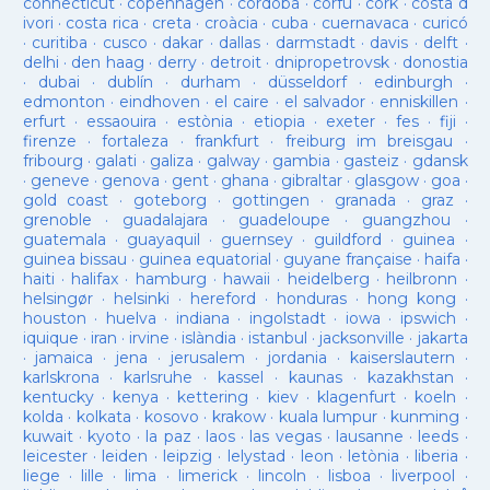
connecticut
·
copenhagen
·
cordoba
·
corfu
·
cork
·
costa d
ivori
·
costa rica
·
creta
·
croàcia
·
cuba
·
cuernavaca
·
curicó
·
curitiba
·
cusco
·
dakar
·
dallas
·
darmstadt
·
davis
·
delft
·
delhi
·
den haag
·
derry
·
detroit
·
dnipropetrovsk
·
donostia
·
dubai
·
dublín
·
durham
·
düsseldorf
·
edinburgh
·
edmonton
·
eindhoven
·
el caire
·
el salvador
·
enniskillen
·
erfurt
·
essaouira
·
estònia
·
etiopia
·
exeter
·
fes
·
fiji
·
firenze
·
fortaleza
·
frankfurt
·
freiburg im breisgau
·
fribourg
·
galati
·
galiza
·
galway
·
gambia
·
gasteiz
·
gdansk
·
geneve
·
genova
·
gent
·
ghana
·
gibraltar
·
glasgow
·
goa
·
gold coast
·
goteborg
·
gottingen
·
granada
·
graz
·
grenoble
·
guadalajara
·
guadeloupe
·
guangzhou
·
guatemala
·
guayaquil
·
guernsey
·
guildford
·
guinea
·
guinea bissau
·
guinea equatorial
·
guyane française
·
haifa
·
haiti
·
halifax
·
hamburg
·
hawaii
·
heidelberg
·
heilbronn
·
helsingør
·
helsinki
·
hereford
·
honduras
·
hong kong
·
houston
·
huelva
·
indiana
·
ingolstadt
·
iowa
·
ipswich
·
iquique
·
iran
·
irvine
·
islàndia
·
istanbul
·
jacksonville
·
jakarta
·
jamaica
·
jena
·
jerusalem
·
jordania
·
kaiserslautern
·
karlskrona
·
karlsruhe
·
kassel
·
kaunas
·
kazakhstan
·
kentucky
·
kenya
·
kettering
·
kiev
·
klagenfurt
·
koeln
·
kolda
·
kolkata
·
kosovo
·
krakow
·
kuala lumpur
·
kunming
·
kuwait
·
kyoto
·
la paz
·
laos
·
las vegas
·
lausanne
·
leeds
·
leicester
·
leiden
·
leipzig
·
lelystad
·
leon
·
letònia
·
liberia
·
liege
·
lille
·
lima
·
limerick
·
lincoln
·
lisboa
·
liverpool
·