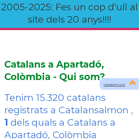
2005-2025: Fes un cop d'ull al
site dels 20 anys!!!!
Catalans a Apartadó,
Colòmbia - Qui som?
capdamunt
Tenim 15.320 catalans
registrats a Catalansalmon ,
1
dels quals a Catalans a
Apartadó, Colòmbia