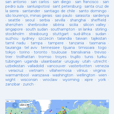
san antonio
·
san carlos
·
san diego
·
san francisco
·
san
pedro sula
·
sanluispotosí
·
sant petersburg
·
santa cruz de
la sierra
·
santander
·
santiago de chile
·
santo domingo
·
são lourenço, minas gerais
·
sao paulo
·
sarasota
·
sardenya
·
seattle
·
seoul
·
serbia
·
sevilla
·
shanghai
·
sheffield
·
shenzhen
·
sherbrooke
·
sibèria
·
sicilia
·
silicon valley
·
singapore
·
south sudan
·
southampton
·
sri lanka
·
stirling
·
stockholm
·
strasbourg
·
stuttgart
·
sud-âfrica
·
sudan
·
suzhou
·
sydney
·
szczecin
·
tailandia
·
taiwan
·
tajikistan
·
tamil nadu
·
tampa
·
tampere
·
tanzania
·
tasmania
·
tauranga
·
tel aviv
·
tennessee
·
tijuana
·
timisoara
·
togo
·
tokyo
·
torino
·
toronto
·
toulouse
·
transilvania
·
treviso
·
trier
·
trollhattan
·
tromso
·
troyes
·
trujillo
·
tunis
·
turku
·
tübingen
·
uganda
·
ulaanbaatar
·
uruguay
·
utah
·
utrecht
·
uzbekistan
·
valladolid
·
vancouver
·
vasterbotten
·
venezia
·
veracruz
·
vietnam
·
villahermosa
·
vilnius
·
virginia
·
warrnambool
·
warszawa
·
washington
·
wellington
·
wien
·
wight
·
wisconsin
·
wroclaw
·
wyoming
·
xipre
·
york
·
zanzibar
·
zurich
·