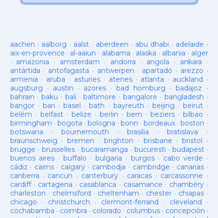
aachen
·
aalborg
·
aalst
·
aberdeen
·
abu dhabi
·
adelaide
·
aix-en-provence
·
al-aaiun
·
alabama
·
alaska
·
albania
·
alger
·
amazonia
·
amsterdam
·
andorra
·
angola
·
ankara
·
antàrtida
·
antofagasta
·
antwerpen
·
apartadó
·
arezzo
·
armenia
·
aruba
·
asturies
·
atenes
·
atlanta
·
auckland
·
augsburg
·
austin
·
azores
·
bad homburg
·
badajoz
·
bahrain
·
baku
·
bali
·
baltimore
·
bangalore
·
bangladesh
·
bangor
·
bari
·
basel
·
bath
·
bayreuth
·
beijing
·
beirut
·
belém
·
belfast
·
belize
·
berlin
·
bern
·
beziers
·
bilbao
·
birmingham
·
bogota
·
bologna
·
bonn
·
bordeaux
·
boston
·
botswana
·
bournemouth
·
brasilia
·
bratislava
·
braunschweig
·
bremen
·
brighton
·
brisbane
·
bristol
·
brugge
·
brusselles
·
bucaramanga
·
bucuresti
·
budapest
·
buenos aires
·
buffalo
·
bulgaria
·
burgos
·
cabo verde
·
cádiz
·
cairns
·
calgary
·
cambodja
·
cambridge
·
canarias
·
canberra
·
cancun
·
canterbury
·
caracas
·
carcassonne
·
cardiff
·
cartagena
·
casablanca
·
casamance
·
chambéry
·
charleston
·
chelmsford
·
cheltenham
·
chester
·
chiapas
·
chicago
·
christchurch
·
clermont-ferrand
·
cleveland
·
cochabamba
·
coimbra
·
colorado
·
columbus
·
concepción
·