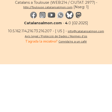
Catalans a Toulouse (WEB:214 / CIUTAT: 2977) -
[Nseg: 1]
http://Toulouse.catalansalmon.com
Catalansalmon.com
-
4
.0 [
02·2025
]
10.5.162.114,216.73.216.207 - [ US ] -
info@catalansalmon.com
Avís legal / Protecció de Dades / Normes d'ús
T'agrada la iniciativa?
Convida'ns a un café