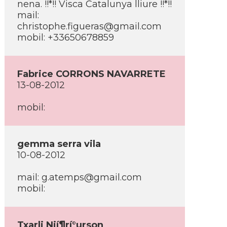
nena. !!*!! Visca Catalunya lliure !!*!!
mail:
christophe.figueras@gmail.com
mobil: +33650678859
Fabrice CORRONS NAVARRETE
13-08-2012
mobil:
gemma serra vila
10-08-2012
mail: g.atemps@gmail.com
mobil:
Txarli Njí¶rí°urson