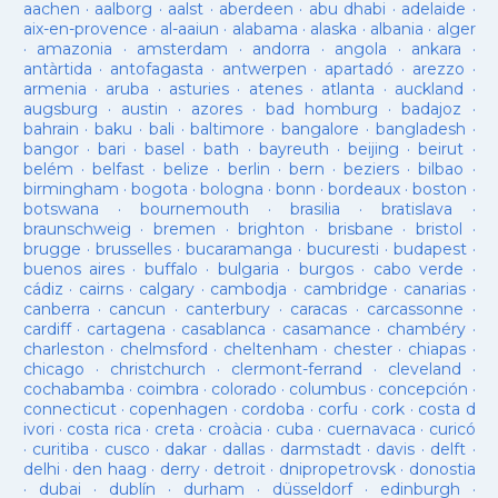
aachen
·
aalborg
·
aalst
·
aberdeen
·
abu dhabi
·
adelaide
·
aix-en-provence
·
al-aaiun
·
alabama
·
alaska
·
albania
·
alger
·
amazonia
·
amsterdam
·
andorra
·
angola
·
ankara
·
antàrtida
·
antofagasta
·
antwerpen
·
apartadó
·
arezzo
·
armenia
·
aruba
·
asturies
·
atenes
·
atlanta
·
auckland
·
augsburg
·
austin
·
azores
·
bad homburg
·
badajoz
·
bahrain
·
baku
·
bali
·
baltimore
·
bangalore
·
bangladesh
·
bangor
·
bari
·
basel
·
bath
·
bayreuth
·
beijing
·
beirut
·
belém
·
belfast
·
belize
·
berlin
·
bern
·
beziers
·
bilbao
·
birmingham
·
bogota
·
bologna
·
bonn
·
bordeaux
·
boston
·
botswana
·
bournemouth
·
brasilia
·
bratislava
·
braunschweig
·
bremen
·
brighton
·
brisbane
·
bristol
·
brugge
·
brusselles
·
bucaramanga
·
bucuresti
·
budapest
·
buenos aires
·
buffalo
·
bulgaria
·
burgos
·
cabo verde
·
cádiz
·
cairns
·
calgary
·
cambodja
·
cambridge
·
canarias
·
canberra
·
cancun
·
canterbury
·
caracas
·
carcassonne
·
cardiff
·
cartagena
·
casablanca
·
casamance
·
chambéry
·
charleston
·
chelmsford
·
cheltenham
·
chester
·
chiapas
·
chicago
·
christchurch
·
clermont-ferrand
·
cleveland
·
cochabamba
·
coimbra
·
colorado
·
columbus
·
concepción
·
connecticut
·
copenhagen
·
cordoba
·
corfu
·
cork
·
costa d
ivori
·
costa rica
·
creta
·
croàcia
·
cuba
·
cuernavaca
·
curicó
·
curitiba
·
cusco
·
dakar
·
dallas
·
darmstadt
·
davis
·
delft
·
delhi
·
den haag
·
derry
·
detroit
·
dnipropetrovsk
·
donostia
·
dubai
·
dublín
·
durham
·
düsseldorf
·
edinburgh
·