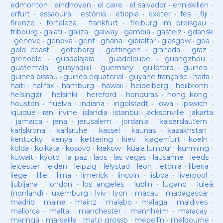
edmonton
·
eindhoven
·
el caire
·
el salvador
·
enniskillen
·
erfurt
·
essaouira
·
estònia
·
etiopia
·
exeter
·
fes
·
fiji
·
firenze
·
fortaleza
·
frankfurt
·
freiburg im breisgau
·
fribourg
·
galati
·
galiza
·
galway
·
gambia
·
gasteiz
·
gdansk
·
geneve
·
genova
·
gent
·
ghana
·
gibraltar
·
glasgow
·
goa
·
gold coast
·
goteborg
·
gottingen
·
granada
·
graz
·
grenoble
·
guadalajara
·
guadeloupe
·
guangzhou
·
guatemala
·
guayaquil
·
guernsey
·
guildford
·
guinea
·
guinea bissau
·
guinea equatorial
·
guyane française
·
haifa
·
haiti
·
halifax
·
hamburg
·
hawaii
·
heidelberg
·
heilbronn
·
helsingør
·
helsinki
·
hereford
·
honduras
·
hong kong
·
houston
·
huelva
·
indiana
·
ingolstadt
·
iowa
·
ipswich
·
iquique
·
iran
·
irvine
·
islàndia
·
istanbul
·
jacksonville
·
jakarta
·
jamaica
·
jena
·
jerusalem
·
jordania
·
kaiserslautern
·
karlskrona
·
karlsruhe
·
kassel
·
kaunas
·
kazakhstan
·
kentucky
·
kenya
·
kettering
·
kiev
·
klagenfurt
·
koeln
·
kolda
·
kolkata
·
kosovo
·
krakow
·
kuala lumpur
·
kunming
·
kuwait
·
kyoto
·
la paz
·
laos
·
las vegas
·
lausanne
·
leeds
·
leicester
·
leiden
·
leipzig
·
lelystad
·
leon
·
letònia
·
liberia
·
liege
·
lille
·
lima
·
limerick
·
lincoln
·
lisboa
·
liverpool
·
ljubljana
·
london
·
los angeles
·
lublin
·
lugano
·
luleå
(norrland)
·
luxemburg
·
lviv
·
lyon
·
macau
·
madagascar
·
madrid
·
maine
·
mainz
·
malabo
·
malaga
·
maldives
·
mallorca
·
malta
·
manchester
·
mannheim
·
maracay
·
maringá
·
marseille
·
mato grosso
·
medellín
·
melbourne
·