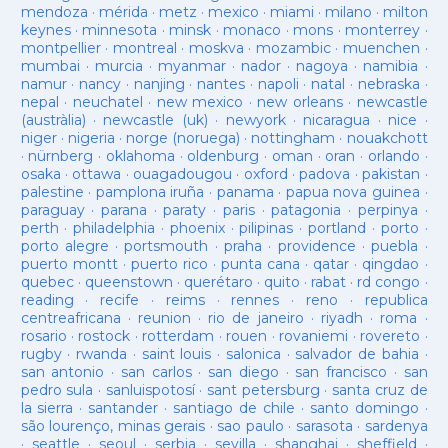
mendoza
·
mérida
·
metz
·
mexico
·
miami
·
milano
·
milton
keynes
·
minnesota
·
minsk
·
monaco
·
mons
·
monterrey
·
montpellier
·
montreal
·
moskva
·
mozambic
·
muenchen
·
mumbai
·
murcia
·
myanmar
·
nador
·
nagoya
·
namibia
·
namur
·
nancy
·
nanjing
·
nantes
·
napoli
·
natal
·
nebraska
·
nepal
·
neuchatel
·
new mexico
·
new orleans
·
newcastle
(austràlia)
·
newcastle (uk)
·
newyork
·
nicaragua
·
nice
·
niger
·
nigeria
·
norge (noruega)
·
nottingham
·
nouakchott
·
nürnberg
·
oklahoma
·
oldenburg
·
oman
·
oran
·
orlando
·
osaka
·
ottawa
·
ouagadougou
·
oxford
·
padova
·
pakistan
·
palestine
·
pamplona iruña
·
panama
·
papua nova guinea
·
paraguay
·
parana
·
paraty
·
paris
·
patagonia
·
perpinya
·
perth
·
philadelphia
·
phoenix
·
pilipinas
·
portland
·
porto
·
porto alegre
·
portsmouth
·
praha
·
providence
·
puebla
·
puerto montt
·
puerto rico
·
punta cana
·
qatar
·
qingdao
·
quebec
·
queenstown
·
querétaro
·
quito
·
rabat
·
rd congo
·
reading
·
recife
·
reims
·
rennes
·
reno
·
republica
centreafricana
·
reunion
·
rio de janeiro
·
riyadh
·
roma
·
rosario
·
rostock
·
rotterdam
·
rouen
·
rovaniemi
·
rovereto
·
rugby
·
rwanda
·
saint louis
·
salonica
·
salvador de bahia
·
san antonio
·
san carlos
·
san diego
·
san francisco
·
san
pedro sula
·
sanluispotosí
·
sant petersburg
·
santa cruz de
la sierra
·
santander
·
santiago de chile
·
santo domingo
·
são lourenço, minas gerais
·
sao paulo
·
sarasota
·
sardenya
·
seattle
·
seoul
·
serbia
·
sevilla
·
shanghai
·
sheffield
·