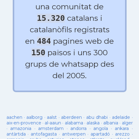
una comunitat de
catalans i
15.320
catalanòfils registrats
en
pagines web de
484
països i uns 300
150
grups de whatsapp des
del 2005.
aachen
·
aalborg
·
aalst
·
aberdeen
·
abu dhabi
·
adelaide
·
aix-en-provence
·
al-aaiun
·
alabama
·
alaska
·
albania
·
alger
·
amazonia
·
amsterdam
·
andorra
·
angola
·
ankara
·
antàrtida
·
antofagasta
·
antwerpen
·
apartadó
·
arezzo
·