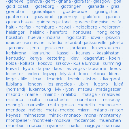
·
geneve
·
genova
·
gent
·
ghana
·
gibraltar
·
glasgow
·
goa
·
gold coast
·
goteborg
·
gottingen
·
granada
·
graz
·
grenoble
·
guadalajara
·
guadeloupe
·
guangzhou
·
guatemala
·
guayaquil
·
guernsey
·
guildford
·
guinea
·
guinea bissau
·
guinea equatorial
·
guyane française
·
haifa
·
haiti
·
halifax
·
hamburg
·
hawaii
·
heidelberg
·
heilbronn
·
helsingør
·
helsinki
·
hereford
·
honduras
·
hong kong
·
houston
·
huelva
·
indiana
·
ingolstadt
·
iowa
·
ipswich
·
iquique
·
iran
·
irvine
·
islàndia
·
istanbul
·
jacksonville
·
jakarta
·
jamaica
·
jena
·
jerusalem
·
jordania
·
kaiserslautern
·
karlskrona
·
karlsruhe
·
kassel
·
kaunas
·
kazakhstan
·
kentucky
·
kenya
·
kettering
·
kiev
·
klagenfurt
·
koeln
·
kolda
·
kolkata
·
kosovo
·
krakow
·
kuala lumpur
·
kunming
·
kuwait
·
kyoto
·
la paz
·
laos
·
las vegas
·
lausanne
·
leeds
·
leicester
·
leiden
·
leipzig
·
lelystad
·
leon
·
letònia
·
liberia
·
liege
·
lille
·
lima
·
limerick
·
lincoln
·
lisboa
·
liverpool
·
ljubljana
·
london
·
los angeles
·
lublin
·
lugano
·
luleå
(norrland)
·
luxemburg
·
lviv
·
lyon
·
macau
·
madagascar
·
madrid
·
maine
·
mainz
·
malabo
·
malaga
·
maldives
·
mallorca
·
malta
·
manchester
·
mannheim
·
maracay
·
maringá
·
marseille
·
mato grosso
·
medellín
·
melbourne
·
mendoza
·
mérida
·
metz
·
mexico
·
miami
·
milano
·
milton
keynes
·
minnesota
·
minsk
·
monaco
·
mons
·
monterrey
·
montpellier
·
montreal
·
moskva
·
mozambic
·
muenchen
·
mumbai
·
murcia
·
myanmar
·
nador
·
nagoya
·
namibia
·