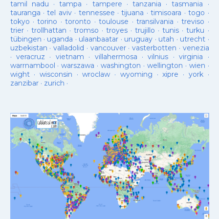
tamil nadu
·
tampa
·
tampere
·
tanzania
·
tasmania
·
tauranga
·
tel aviv
·
tennessee
·
tijuana
·
timisoara
·
togo
·
tokyo
·
torino
·
toronto
·
toulouse
·
transilvania
·
treviso
·
trier
·
trollhattan
·
tromso
·
troyes
·
trujillo
·
tunis
·
turku
·
tübingen
·
uganda
·
ulaanbaatar
·
uruguay
·
utah
·
utrecht
·
uzbekistan
·
valladolid
·
vancouver
·
vasterbotten
·
venezia
·
veracruz
·
vietnam
·
villahermosa
·
vilnius
·
virginia
·
warrnambool
·
warszawa
·
washington
·
wellington
·
wien
·
wight
·
wisconsin
·
wroclaw
·
wyoming
·
xipre
·
york
·
zanzibar
·
zurich
·