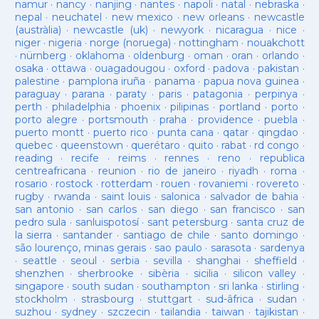
namur
·
nancy
·
nanjing
·
nantes
·
napoli
·
natal
·
nebraska
·
nepal
·
neuchatel
·
new mexico
·
new orleans
·
newcastle
(austràlia)
·
newcastle (uk)
·
newyork
·
nicaragua
·
nice
·
niger
·
nigeria
·
norge (noruega)
·
nottingham
·
nouakchott
·
nürnberg
·
oklahoma
·
oldenburg
·
oman
·
oran
·
orlando
·
osaka
·
ottawa
·
ouagadougou
·
oxford
·
padova
·
pakistan
·
palestine
·
pamplona iruña
·
panama
·
papua nova guinea
·
paraguay
·
parana
·
paraty
·
paris
·
patagonia
·
perpinya
·
perth
·
philadelphia
·
phoenix
·
pilipinas
·
portland
·
porto
·
porto alegre
·
portsmouth
·
praha
·
providence
·
puebla
·
puerto montt
·
puerto rico
·
punta cana
·
qatar
·
qingdao
·
quebec
·
queenstown
·
querétaro
·
quito
·
rabat
·
rd congo
·
reading
·
recife
·
reims
·
rennes
·
reno
·
republica
centreafricana
·
reunion
·
rio de janeiro
·
riyadh
·
roma
·
rosario
·
rostock
·
rotterdam
·
rouen
·
rovaniemi
·
rovereto
·
rugby
·
rwanda
·
saint louis
·
salonica
·
salvador de bahia
·
san antonio
·
san carlos
·
san diego
·
san francisco
·
san
pedro sula
·
sanluispotosí
·
sant petersburg
·
santa cruz de
la sierra
·
santander
·
santiago de chile
·
santo domingo
·
são lourenço, minas gerais
·
sao paulo
·
sarasota
·
sardenya
·
seattle
·
seoul
·
serbia
·
sevilla
·
shanghai
·
sheffield
·
shenzhen
·
sherbrooke
·
sibèria
·
sicilia
·
silicon valley
·
singapore
·
south sudan
·
southampton
·
sri lanka
·
stirling
·
stockholm
·
strasbourg
·
stuttgart
·
sud-âfrica
·
sudan
·
suzhou
·
sydney
·
szczecin
·
tailandia
·
taiwan
·
tajikistan
·