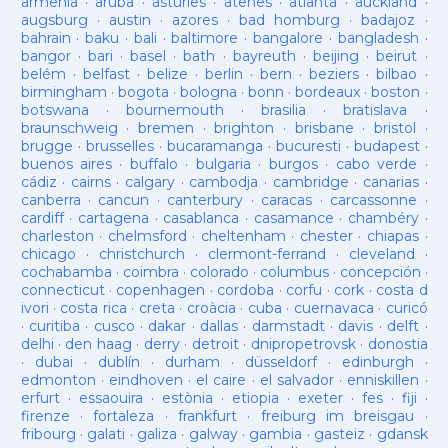
armenia
·
aruba
·
asturies
·
atenes
·
atlanta
·
auckland
·
augsburg
·
austin
·
azores
·
bad homburg
·
badajoz
·
bahrain
·
baku
·
bali
·
baltimore
·
bangalore
·
bangladesh
·
bangor
·
bari
·
basel
·
bath
·
bayreuth
·
beijing
·
beirut
·
belém
·
belfast
·
belize
·
berlin
·
bern
·
beziers
·
bilbao
·
birmingham
·
bogota
·
bologna
·
bonn
·
bordeaux
·
boston
·
botswana
·
bournemouth
·
brasilia
·
bratislava
·
braunschweig
·
bremen
·
brighton
·
brisbane
·
bristol
·
brugge
·
brusselles
·
bucaramanga
·
bucuresti
·
budapest
·
buenos aires
·
buffalo
·
bulgaria
·
burgos
·
cabo verde
·
cádiz
·
cairns
·
calgary
·
cambodja
·
cambridge
·
canarias
·
canberra
·
cancun
·
canterbury
·
caracas
·
carcassonne
·
cardiff
·
cartagena
·
casablanca
·
casamance
·
chambéry
·
charleston
·
chelmsford
·
cheltenham
·
chester
·
chiapas
·
chicago
·
christchurch
·
clermont-ferrand
·
cleveland
·
cochabamba
·
coimbra
·
colorado
·
columbus
·
concepción
·
connecticut
·
copenhagen
·
cordoba
·
corfu
·
cork
·
costa d
ivori
·
costa rica
·
creta
·
croàcia
·
cuba
·
cuernavaca
·
curicó
·
curitiba
·
cusco
·
dakar
·
dallas
·
darmstadt
·
davis
·
delft
·
delhi
·
den haag
·
derry
·
detroit
·
dnipropetrovsk
·
donostia
·
dubai
·
dublín
·
durham
·
düsseldorf
·
edinburgh
·
edmonton
·
eindhoven
·
el caire
·
el salvador
·
enniskillen
·
erfurt
·
essaouira
·
estònia
·
etiopia
·
exeter
·
fes
·
fiji
·
firenze
·
fortaleza
·
frankfurt
·
freiburg im breisgau
·
fribourg
·
galati
·
galiza
·
galway
·
gambia
·
gasteiz
·
gdansk