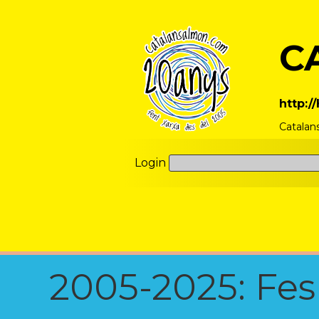
C
http:
Catalan
Login
2005-2025: Fes u