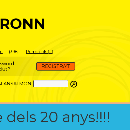
BRONN
om
- (396) -
Permalink (#)
ssword
REGISTRA'T
dut?
ATALANSALMON:
 dels 20 anys!!!!