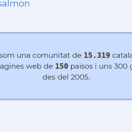
nsalmon
 som una comunitat de
catala
15.319
agines web de
països i uns 300
150
des del 2005.