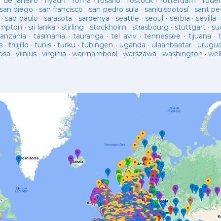
o de janeiro
·
riyadh
·
roma
·
rosario
·
rostock
·
rotterdam
·
roue
san diego
·
san francisco
·
san pedro sula
·
sanluispotosí
·
sant pe
·
sao paulo
·
sarasota
·
sardenya
·
seattle
·
seoul
·
serbia
·
sevilla
ampton
·
sri lanka
·
stirling
·
stockholm
·
strasbourg
·
stuttgart
·
su
tanzania
·
tasmania
·
tauranga
·
tel aviv
·
tennessee
·
tijuana
·
s
·
trujillo
·
tunis
·
turku
·
tübingen
·
uganda
·
ulaanbaatar
·
urugu
osa
·
vilnius
·
virginia
·
warrnambool
·
warszawa
·
washington
·
wel