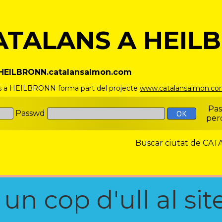
ATALANS A HEIL
//HEILBRONN.catalansalmon.com
s a HEILBRONN forma part del projecte
www.catalansalmon.c
Pa
Passwd
per
Buscar ciutat de C
n cop d'ull al site