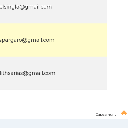
belsingla@gmail.com
espargaro@gmail.com
udithsarias@gmail.com
Capdamunt