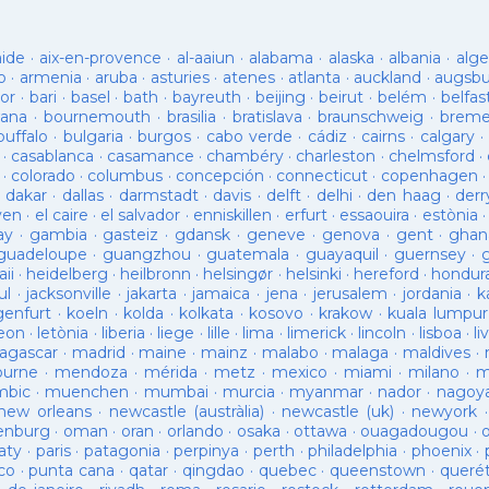
aide
·
aix-en-provence
·
al-aaiun
·
alabama
·
alaska
·
albania
·
alge
o
·
armenia
·
aruba
·
asturies
·
atenes
·
atlanta
·
auckland
·
augsb
or
·
bari
·
basel
·
bath
·
bayreuth
·
beijing
·
beirut
·
belém
·
belfas
ana
·
bournemouth
·
brasilia
·
bratislava
·
braunschweig
·
brem
buffalo
·
bulgaria
·
burgos
·
cabo verde
·
cádiz
·
cairns
·
calgary
·
·
casablanca
·
casamance
·
chambéry
·
charleston
·
chelmsford
·
·
colorado
·
columbus
·
concepción
·
connecticut
·
copenhagen
·
dakar
·
dallas
·
darmstadt
·
davis
·
delft
·
delhi
·
den haag
·
derr
ven
·
el caire
·
el salvador
·
enniskillen
·
erfurt
·
essaouira
·
estònia
ay
·
gambia
·
gasteiz
·
gdansk
·
geneve
·
genova
·
gent
·
ghan
guadeloupe
·
guangzhou
·
guatemala
·
guayaquil
·
guernsey
·
ii
·
heidelberg
·
heilbronn
·
helsingør
·
helsinki
·
hereford
·
hondur
ul
·
jacksonville
·
jakarta
·
jamaica
·
jena
·
jerusalem
·
jordania
·
k
genfurt
·
koeln
·
kolda
·
kolkata
·
kosovo
·
krakow
·
kuala lumpur
leon
·
letònia
·
liberia
·
liege
·
lille
·
lima
·
limerick
·
lincoln
·
lisboa
·
li
agascar
·
madrid
·
maine
·
mainz
·
malabo
·
malaga
·
maldives
·
ourne
·
mendoza
·
mérida
·
metz
·
mexico
·
miami
·
milano
·
m
bic
·
muenchen
·
mumbai
·
murcia
·
myanmar
·
nador
·
nagoy
new orleans
·
newcastle (austràlia)
·
newcastle (uk)
·
newyork
enburg
·
oman
·
oran
·
orlando
·
osaka
·
ottawa
·
ouagadougou
·
aty
·
paris
·
patagonia
·
perpinya
·
perth
·
philadelphia
·
phoenix
·
co
·
punta cana
·
qatar
·
qingdao
·
quebec
·
queenstown
·
queré