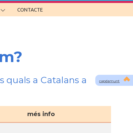
CONTACTE
om?
s quals a Catalans a
capdamunt
més info