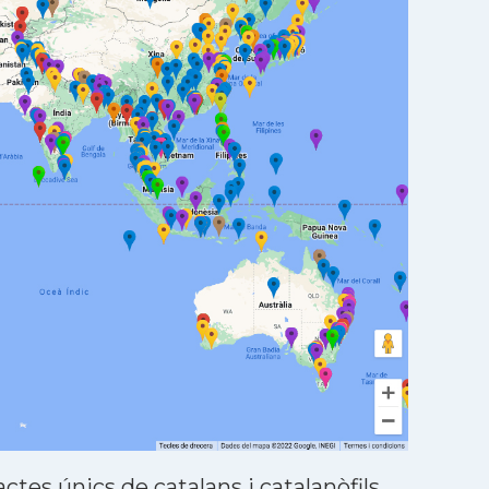
tes únics de catalans i catalanòfils