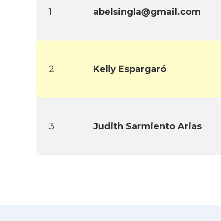
1
abelsingla@gmail.com
2
Kelly Espargaró
3
Judith Sarmiento Arias