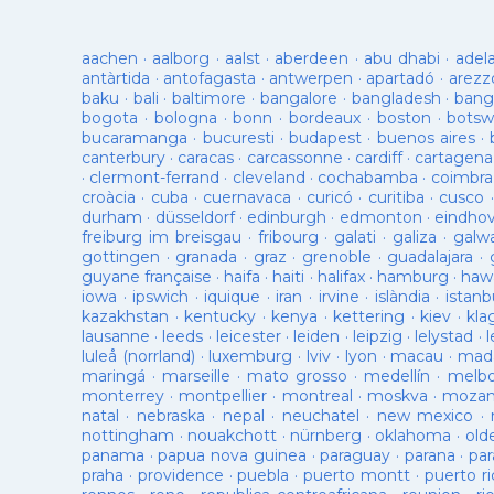
aachen
·
aalborg
·
aalst
·
aberdeen
·
abu dhabi
·
adel
antàrtida
·
antofagasta
·
antwerpen
·
apartadó
·
arezz
baku
·
bali
·
baltimore
·
bangalore
·
bangladesh
·
bang
bogota
·
bologna
·
bonn
·
bordeaux
·
boston
·
botsw
bucaramanga
·
bucuresti
·
budapest
·
buenos aires
·
canterbury
·
caracas
·
carcassonne
·
cardiff
·
cartagena
·
clermont-ferrand
·
cleveland
·
cochabamba
·
coimbra
croàcia
·
cuba
·
cuernavaca
·
curicó
·
curitiba
·
cusco
durham
·
düsseldorf
·
edinburgh
·
edmonton
·
eindho
freiburg im breisgau
·
fribourg
·
galati
·
galiza
·
galw
gottingen
·
granada
·
graz
·
grenoble
·
guadalajara
·
guyane française
·
haifa
·
haiti
·
halifax
·
hamburg
·
hawa
iowa
·
ipswich
·
iquique
·
iran
·
irvine
·
islàndia
·
istanb
kazakhstan
·
kentucky
·
kenya
·
kettering
·
kiev
·
kla
lausanne
·
leeds
·
leicester
·
leiden
·
leipzig
·
lelystad
·
luleå (norrland)
·
luxemburg
·
lviv
·
lyon
·
macau
·
mad
maringá
·
marseille
·
mato grosso
·
medellín
·
melb
monterrey
·
montpellier
·
montreal
·
moskva
·
mozam
natal
·
nebraska
·
nepal
·
neuchatel
·
new mexico
·
nottingham
·
nouakchott
·
nürnberg
·
oklahoma
·
old
panama
·
papua nova guinea
·
paraguay
·
parana
·
par
praha
·
providence
·
puebla
·
puerto montt
·
puerto ri