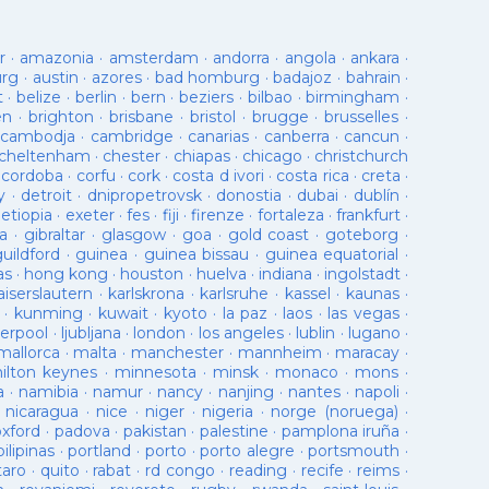
r
·
amazonia
·
amsterdam
·
andorra
·
angola
·
ankara
·
urg
·
austin
·
azores
·
bad homburg
·
badajoz
·
bahrain
·
t
·
belize
·
berlin
·
bern
·
beziers
·
bilbao
·
birmingham
·
en
·
brighton
·
brisbane
·
bristol
·
brugge
·
brusselles
·
cambodja
·
cambridge
·
canarias
·
canberra
·
cancun
·
cheltenham
·
chester
·
chiapas
·
chicago
·
christchurch
·
cordoba
·
corfu
·
cork
·
costa d ivori
·
costa rica
·
creta
·
y
·
detroit
·
dnipropetrovsk
·
donostia
·
dubai
·
dublín
·
·
etiopia
·
exeter
·
fes
·
fiji
·
firenze
·
fortaleza
·
frankfurt
·
a
·
gibraltar
·
glasgow
·
goa
·
gold coast
·
goteborg
·
guildford
·
guinea
·
guinea bissau
·
guinea equatorial
·
as
·
hong kong
·
houston
·
huelva
·
indiana
·
ingolstadt
·
aiserslautern
·
karlskrona
·
karlsruhe
·
kassel
·
kaunas
·
·
kunming
·
kuwait
·
kyoto
·
la paz
·
laos
·
las vegas
·
verpool
·
ljubljana
·
london
·
los angeles
·
lublin
·
lugano
·
mallorca
·
malta
·
manchester
·
mannheim
·
maracay
·
ilton keynes
·
minnesota
·
minsk
·
monaco
·
mons
·
a
·
namibia
·
namur
·
nancy
·
nanjing
·
nantes
·
napoli
·
·
nicaragua
·
nice
·
niger
·
nigeria
·
norge (noruega)
·
oxford
·
padova
·
pakistan
·
palestine
·
pamplona iruña
·
pilipinas
·
portland
·
porto
·
porto alegre
·
portsmouth
·
taro
·
quito
·
rabat
·
rd congo
·
reading
·
recife
·
reims
·