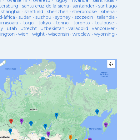
n
·
rovaniemi
·
rovereto
·
rugby
·
rwanda
·
saint louis
·
tersburg
·
santa cruz de la sierra
·
santander
·
santiago
·
shanghai
·
sheffield
·
shenzhen
·
sherbrooke
·
sibèria
·
d-âfrica
·
sudan
·
suzhou
·
sydney
·
szczecin
·
tailandia
·
timisoara
·
togo
·
tokyo
·
torino
·
toronto
·
toulouse
·
ay
·
utah
·
utrecht
·
uzbekistan
·
valladolid
·
vancouver
·
lington
·
wien
·
wight
·
wisconsin
·
wroclaw
·
wyoming
·