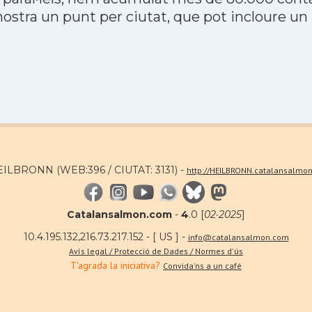
stra un punt per ciutat, que pot incloure un
EILBRONN (WEB:396 / CIUTAT: 3131) -
http://HEILBRONN.catalansalmo
Catalansalmon.com
-
4
.0 [
02·2025
]
10.4.195.132,216.73.217.152 - [ US ] -
info@catalansalmon.com
Avís legal / Protecció de Dades / Normes d'ús
T'agrada la iniciativa?
Convida'ns a un café