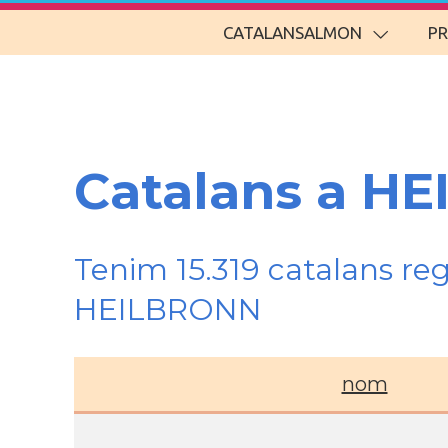
CATALANSALMON
P
Catalans a H
Tenim 15.319 catalans re
HEILBRONN
nom