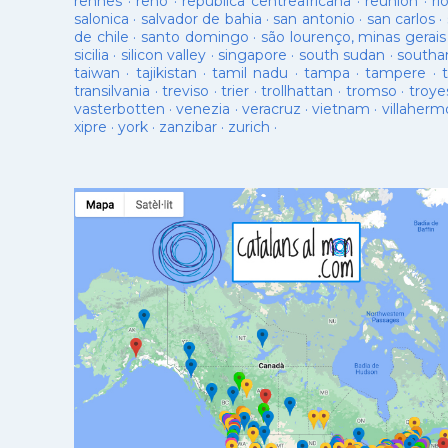
rennes
·
reno
·
republica centreafricana
·
reunion
·
ri
salonica
·
salvador de bahia
·
san antonio
·
san carlos
·
de chile
·
santo domingo
·
são lourenço, minas gerais
sicilia
·
silicon valley
·
singapore
·
south sudan
·
south
taiwan
·
tajikistan
·
tamil nadu
·
tampa
·
tampere
·
transilvania
·
treviso
·
trier
·
trollhattan
·
tromso
·
troye
vasterbotten
·
venezia
·
veracruz
·
vietnam
·
villaherm
xipre
·
york
·
zanzibar
·
zurich
·