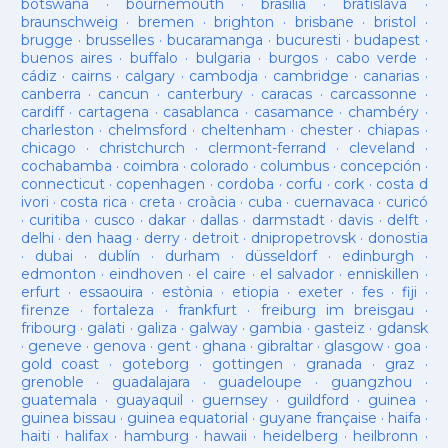
botswana
·
bournemouth
·
brasilia
·
bratislava
·
braunschweig
·
bremen
·
brighton
·
brisbane
·
bristol
·
brugge
·
brusselles
·
bucaramanga
·
bucuresti
·
budapest
·
buenos aires
·
buffalo
·
bulgaria
·
burgos
·
cabo verde
·
cádiz
·
cairns
·
calgary
·
cambodja
·
cambridge
·
canarias
·
canberra
·
cancun
·
canterbury
·
caracas
·
carcassonne
·
cardiff
·
cartagena
·
casablanca
·
casamance
·
chambéry
·
charleston
·
chelmsford
·
cheltenham
·
chester
·
chiapas
·
chicago
·
christchurch
·
clermont-ferrand
·
cleveland
·
cochabamba
·
coimbra
·
colorado
·
columbus
·
concepción
·
connecticut
·
copenhagen
·
cordoba
·
corfu
·
cork
·
costa d
ivori
·
costa rica
·
creta
·
croàcia
·
cuba
·
cuernavaca
·
curicó
·
curitiba
·
cusco
·
dakar
·
dallas
·
darmstadt
·
davis
·
delft
·
delhi
·
den haag
·
derry
·
detroit
·
dnipropetrovsk
·
donostia
·
dubai
·
dublín
·
durham
·
düsseldorf
·
edinburgh
·
edmonton
·
eindhoven
·
el caire
·
el salvador
·
enniskillen
·
erfurt
·
essaouira
·
estònia
·
etiopia
·
exeter
·
fes
·
fiji
·
firenze
·
fortaleza
·
frankfurt
·
freiburg im breisgau
·
fribourg
·
galati
·
galiza
·
galway
·
gambia
·
gasteiz
·
gdansk
·
geneve
·
genova
·
gent
·
ghana
·
gibraltar
·
glasgow
·
goa
·
gold coast
·
goteborg
·
gottingen
·
granada
·
graz
·
grenoble
·
guadalajara
·
guadeloupe
·
guangzhou
·
guatemala
·
guayaquil
·
guernsey
·
guildford
·
guinea
·
guinea bissau
·
guinea equatorial
·
guyane française
·
haifa
·
haiti
·
halifax
·
hamburg
·
hawaii
·
heidelberg
·
heilbronn
·