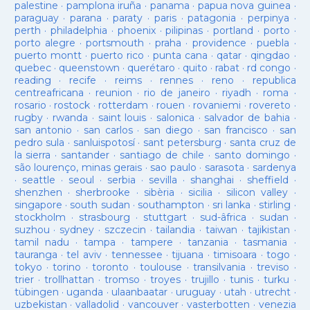
palestine
·
pamplona iruña
·
panama
·
papua nova guinea
·
paraguay
·
parana
·
paraty
·
paris
·
patagonia
·
perpinya
·
perth
·
philadelphia
·
phoenix
·
pilipinas
·
portland
·
porto
·
porto alegre
·
portsmouth
·
praha
·
providence
·
puebla
·
puerto montt
·
puerto rico
·
punta cana
·
qatar
·
qingdao
·
quebec
·
queenstown
·
querétaro
·
quito
·
rabat
·
rd congo
·
reading
·
recife
·
reims
·
rennes
·
reno
·
republica
centreafricana
·
reunion
·
rio de janeiro
·
riyadh
·
roma
·
rosario
·
rostock
·
rotterdam
·
rouen
·
rovaniemi
·
rovereto
·
rugby
·
rwanda
·
saint louis
·
salonica
·
salvador de bahia
·
san antonio
·
san carlos
·
san diego
·
san francisco
·
san
pedro sula
·
sanluispotosí
·
sant petersburg
·
santa cruz de
la sierra
·
santander
·
santiago de chile
·
santo domingo
·
são lourenço, minas gerais
·
sao paulo
·
sarasota
·
sardenya
·
seattle
·
seoul
·
serbia
·
sevilla
·
shanghai
·
sheffield
·
shenzhen
·
sherbrooke
·
sibèria
·
sicilia
·
silicon valley
·
singapore
·
south sudan
·
southampton
·
sri lanka
·
stirling
·
stockholm
·
strasbourg
·
stuttgart
·
sud-âfrica
·
sudan
·
suzhou
·
sydney
·
szczecin
·
tailandia
·
taiwan
·
tajikistan
·
tamil nadu
·
tampa
·
tampere
·
tanzania
·
tasmania
·
tauranga
·
tel aviv
·
tennessee
·
tijuana
·
timisoara
·
togo
·
tokyo
·
torino
·
toronto
·
toulouse
·
transilvania
·
treviso
·
trier
·
trollhattan
·
tromso
·
troyes
·
trujillo
·
tunis
·
turku
·
tübingen
·
uganda
·
ulaanbaatar
·
uruguay
·
utah
·
utrecht
·
uzbekistan
·
valladolid
·
vancouver
·
vasterbotten
·
venezia