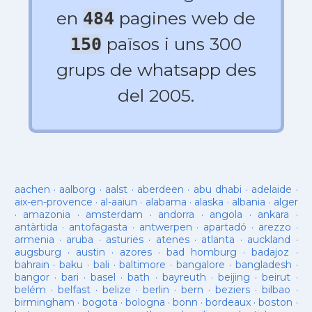
en
pagines web de
484
països i uns 300
150
grups de whatsapp des
del 2005.
aachen
·
aalborg
·
aalst
·
aberdeen
·
abu dhabi
·
adelaide
·
aix-en-provence
·
al-aaiun
·
alabama
·
alaska
·
albania
·
alger
·
amazonia
·
amsterdam
·
andorra
·
angola
·
ankara
·
antàrtida
·
antofagasta
·
antwerpen
·
apartadó
·
arezzo
·
armenia
·
aruba
·
asturies
·
atenes
·
atlanta
·
auckland
·
augsburg
·
austin
·
azores
·
bad homburg
·
badajoz
·
bahrain
·
baku
·
bali
·
baltimore
·
bangalore
·
bangladesh
·
bangor
·
bari
·
basel
·
bath
·
bayreuth
·
beijing
·
beirut
·
belém
·
belfast
·
belize
·
berlin
·
bern
·
beziers
·
bilbao
·
birmingham
·
bogota
·
bologna
·
bonn
·
bordeaux
·
boston
·