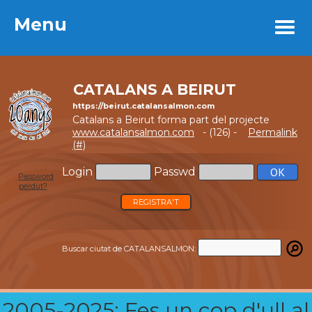
Menu
Menu
CATALANS A BEIRUT
https://beirut.catalansalmon.com
Catalans a Beirut forma part del projecte
www.catalansalmon.com
- (126) -
Permalink
(#)
Login
Passwd
Password
perdut?
REGISTRA'T
Buscar ciutat de CATALANSALMON:
2005-2025: Fes un cop d'ull al