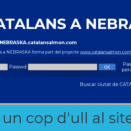
ATALANS A NEBR
//NEBRASKA.catalansalmon.com
ns a NEBRASKA forma part del projecte
www.catalansalmon.co
Pa
Passwd
per
Buscar ciutat de C
n cop d'ull al site