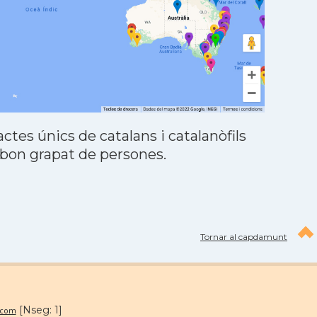
tes únics de catalans i catalanòfils
 bon grapat de persones.
Tornar al capdamunt
[Nseg: 1]
.com