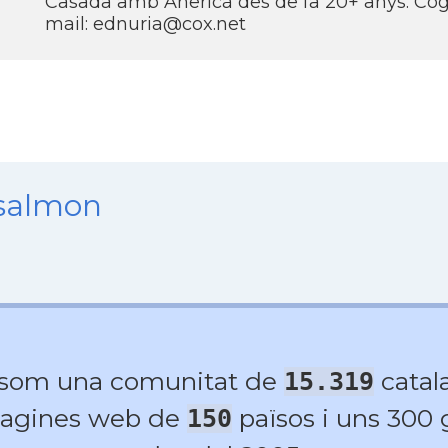
Casada amb Anericà des de fa 20+ anys. Cog
mail: ednuria@cox.net
nsalmon
 som una comunitat de
catala
15.319
agines web de
països i uns 300
150