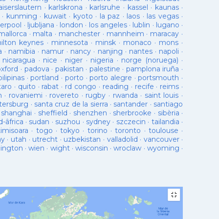
aiserslautern
·
karlskrona
·
karlsruhe
·
kassel
·
kaunas
·
·
kunming
·
kuwait
·
kyoto
·
la paz
·
laos
·
las vegas
·
verpool
·
ljubljana
·
london
·
los angeles
·
lublin
·
lugano
·
mallorca
·
malta
·
manchester
·
mannheim
·
maracay
·
ilton keynes
·
minnesota
·
minsk
·
monaco
·
mons
·
a
·
namibia
·
namur
·
nancy
·
nanjing
·
nantes
·
napoli
·
·
nicaragua
·
nice
·
niger
·
nigeria
·
norge (noruega)
·
oxford
·
padova
·
pakistan
·
palestine
·
pamplona iruña
·
pilipinas
·
portland
·
porto
·
porto alegre
·
portsmouth
·
taro
·
quito
·
rabat
·
rd congo
·
reading
·
recife
·
reims
·
n
·
rovaniemi
·
rovereto
·
rugby
·
rwanda
·
saint louis
·
tersburg
·
santa cruz de la sierra
·
santander
·
santiago
·
shanghai
·
sheffield
·
shenzhen
·
sherbrooke
·
sibèria
·
d-âfrica
·
sudan
·
suzhou
·
sydney
·
szczecin
·
tailandia
·
timisoara
·
togo
·
tokyo
·
torino
·
toronto
·
toulouse
·
ay
·
utah
·
utrecht
·
uzbekistan
·
valladolid
·
vancouver
·
lington
·
wien
·
wight
·
wisconsin
·
wroclaw
·
wyoming
·