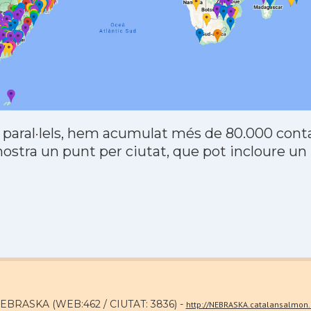
 paral·lels, hem acumulat més de 80.000 contac
stra un punt per ciutat, que pot incloure un
NEBRASKA (WEB:462 / CIUTAT: 3836) -
http://NEBRASKA.catalansalmon