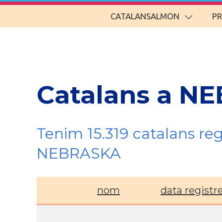
CATALANSALMON
P
Catalans a N
Tenim 15.319 catalans re
NEBRASKA
nom
data registr