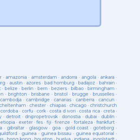
r
·
amazonia
·
amsterdam
·
andorra
·
angola
·
ankara
·
urg
·
austin
·
azores
·
bad homburg
·
badajoz
·
bahrain
·
t
·
belize
·
berlin
·
bern
·
beziers
·
bilbao
·
birmingham
·
en
·
brighton
·
brisbane
·
bristol
·
brugge
·
brusselles
·
cambodja
·
cambridge
·
canarias
·
canberra
·
cancun
·
cheltenham
·
chester
·
chiapas
·
chicago
·
christchurch
·
cordoba
·
corfu
·
cork
·
costa d ivori
·
costa rica
·
creta
·
y
·
detroit
·
dnipropetrovsk
·
donostia
·
dubai
·
dublín
·
·
etiopia
·
exeter
·
fes
·
fiji
·
firenze
·
fortaleza
·
frankfurt
·
a
·
gibraltar
·
glasgow
·
goa
·
gold coast
·
goteborg
·
guildford
·
guinea
·
guinea bissau
·
guinea equatorial
·
as
·
hong kong
·
houston
·
huelva
·
indiana
·
ingolstadt
·