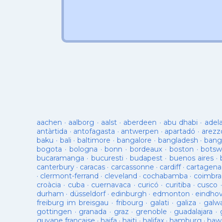
aachen
·
aalborg
·
aalst
·
aberdeen
·
abu dhabi
·
adel
antàrtida
·
antofagasta
·
antwerpen
·
apartadó
·
arezz
baku
·
bali
·
baltimore
·
bangalore
·
bangladesh
·
bang
bogota
·
bologna
·
bonn
·
bordeaux
·
boston
·
botsw
bucaramanga
·
bucuresti
·
budapest
·
buenos aires
·
canterbury
·
caracas
·
carcassonne
·
cardiff
·
cartagena
·
clermont-ferrand
·
cleveland
·
cochabamba
·
coimbra
croàcia
·
cuba
·
cuernavaca
·
curicó
·
curitiba
·
cusco
durham
·
düsseldorf
·
edinburgh
·
edmonton
·
eindho
freiburg im breisgau
·
fribourg
·
galati
·
galiza
·
galw
gottingen
·
granada
·
graz
·
grenoble
·
guadalajara
·
guyane française
·
haifa
·
haiti
·
halifax
·
hamburg
·
hawa