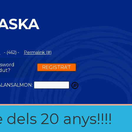
ASKA
m
- (462) -
Permalink (#)
ssword
REGISTRA'T
dut?
ATALANSALMON:
 dels 20 anys!!!!