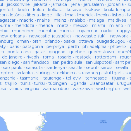
ul
·
jacksonville
·
jakarta
·
jamaica
·
jena
·
jerusalem
·
jordania
·
k
genfurt
·
koeln
·
kolda
·
kolkata
·
kosovo
·
krakow
·
kuala lumpur
leon
·
letònia
·
liberia
·
liege
·
lille
·
lima
·
limerick
·
lincoln
·
lisboa
·
li
agascar
·
madrid
·
maine
·
mainz
·
malabo
·
malaga
·
maldives
·
ourne
·
mendoza
·
mérida
·
metz
·
mexico
·
miami
·
milano
·
m
bic
·
muenchen
·
mumbai
·
murcia
·
myanmar
·
nador
·
nagoy
new orleans
·
newcastle (austràlia)
·
newcastle (uk)
·
newyork
enburg
·
oman
·
oran
·
orlando
·
osaka
·
ottawa
·
ouagadougou
·
aty
·
paris
·
patagonia
·
perpinya
·
perth
·
philadelphia
·
phoenix
·
co
·
punta cana
·
qatar
·
qingdao
·
quebec
·
queenstown
·
queré
o de janeiro
·
riyadh
·
roma
·
rosario
·
rostock
·
rotterdam
·
roue
san diego
·
san francisco
·
san pedro sula
·
sanluispotosí
·
sant pe
·
sao paulo
·
sarasota
·
sardenya
·
seattle
·
seoul
·
serbia
·
sevilla
ampton
·
sri lanka
·
stirling
·
stockholm
·
strasbourg
·
stuttgart
·
su
tanzania
·
tasmania
·
tauranga
·
tel aviv
·
tennessee
·
tijuana
·
s
·
trujillo
·
tunis
·
turku
·
tübingen
·
uganda
·
ulaanbaatar
·
urugu
osa
·
vilnius
·
virginia
·
warrnambool
·
warszawa
·
washington
·
wel