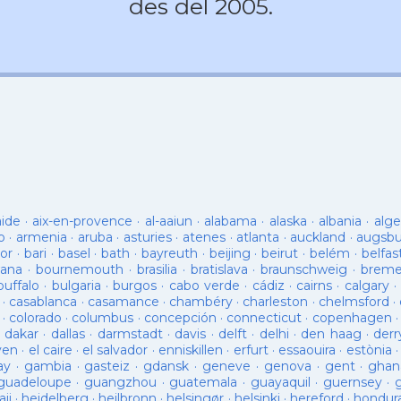
des del 2005.
aide
·
aix-en-provence
·
al-aaiun
·
alabama
·
alaska
·
albania
·
alge
o
·
armenia
·
aruba
·
asturies
·
atenes
·
atlanta
·
auckland
·
augsb
or
·
bari
·
basel
·
bath
·
bayreuth
·
beijing
·
beirut
·
belém
·
belfas
ana
·
bournemouth
·
brasilia
·
bratislava
·
braunschweig
·
brem
buffalo
·
bulgaria
·
burgos
·
cabo verde
·
cádiz
·
cairns
·
calgary
·
·
casablanca
·
casamance
·
chambéry
·
charleston
·
chelmsford
·
·
colorado
·
columbus
·
concepción
·
connecticut
·
copenhagen
·
dakar
·
dallas
·
darmstadt
·
davis
·
delft
·
delhi
·
den haag
·
derr
ven
·
el caire
·
el salvador
·
enniskillen
·
erfurt
·
essaouira
·
estònia
ay
·
gambia
·
gasteiz
·
gdansk
·
geneve
·
genova
·
gent
·
ghan
guadeloupe
·
guangzhou
·
guatemala
·
guayaquil
·
guernsey
·
ii
·
heidelberg
·
heilbronn
·
helsingør
·
helsinki
·
hereford
·
hondur