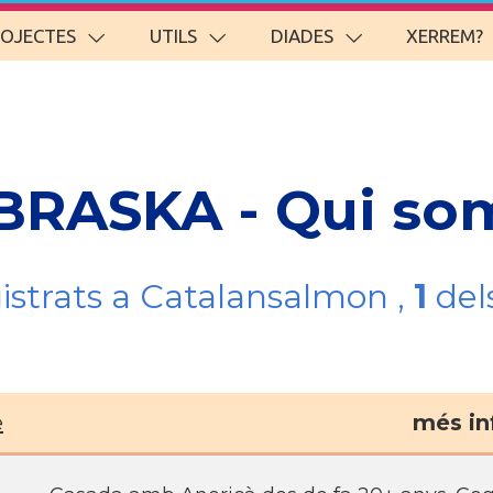
ROJECTES
UTILS
DIADES
XERREM?
EBRASKA - Qui so
gistrats a Catalansalmon ,
1
del
e
més in