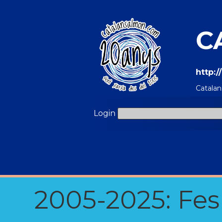
C
http:
Catala
Login
2005-2025: Fes u