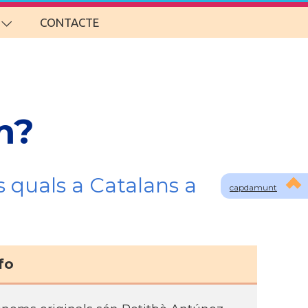
CONTACTE
m?
s quals a Catalans a
capdamunt
fo