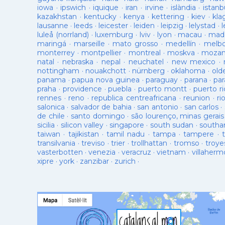
iowa
·
ipswich
·
iquique
·
iran
·
irvine
·
islàndia
·
istanb
kazakhstan
·
kentucky
·
kenya
·
kettering
·
kiev
·
kla
lausanne
·
leeds
·
leicester
·
leiden
·
leipzig
·
lelystad
·
luleå (norrland)
·
luxemburg
·
lviv
·
lyon
·
macau
·
mad
maringá
·
marseille
·
mato grosso
·
medellín
·
melb
monterrey
·
montpellier
·
montreal
·
moskva
·
mozam
natal
·
nebraska
·
nepal
·
neuchatel
·
new mexico
·
nottingham
·
nouakchott
·
nürnberg
·
oklahoma
·
old
panama
·
papua nova guinea
·
paraguay
·
parana
·
par
praha
·
providence
·
puebla
·
puerto montt
·
puerto ri
rennes
·
reno
·
republica centreafricana
·
reunion
·
ri
salonica
·
salvador de bahia
·
san antonio
·
san carlos
·
de chile
·
santo domingo
·
são lourenço, minas gerais
sicilia
·
silicon valley
·
singapore
·
south sudan
·
south
taiwan
·
tajikistan
·
tamil nadu
·
tampa
·
tampere
·
transilvania
·
treviso
·
trier
·
trollhattan
·
tromso
·
troye
vasterbotten
·
venezia
·
veracruz
·
vietnam
·
villaherm
xipre
·
york
·
zanzibar
·
zurich
·