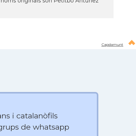
noms originals són Petitbò Antúnez
Capdamunt
ns i catalanòfils
 grups de whatsapp