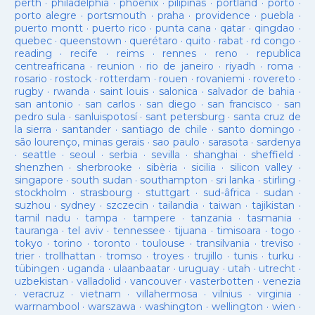
perth
·
philadelphia
·
phoenix
·
pilipinas
·
portland
·
porto
·
porto alegre
·
portsmouth
·
praha
·
providence
·
puebla
·
puerto montt
·
puerto rico
·
punta cana
·
qatar
·
qingdao
·
quebec
·
queenstown
·
querétaro
·
quito
·
rabat
·
rd congo
·
reading
·
recife
·
reims
·
rennes
·
reno
·
republica
centreafricana
·
reunion
·
rio de janeiro
·
riyadh
·
roma
·
rosario
·
rostock
·
rotterdam
·
rouen
·
rovaniemi
·
rovereto
·
rugby
·
rwanda
·
saint louis
·
salonica
·
salvador de bahia
·
san antonio
·
san carlos
·
san diego
·
san francisco
·
san
pedro sula
·
sanluispotosí
·
sant petersburg
·
santa cruz de
la sierra
·
santander
·
santiago de chile
·
santo domingo
·
são lourenço, minas gerais
·
sao paulo
·
sarasota
·
sardenya
·
seattle
·
seoul
·
serbia
·
sevilla
·
shanghai
·
sheffield
·
shenzhen
·
sherbrooke
·
sibèria
·
sicilia
·
silicon valley
·
singapore
·
south sudan
·
southampton
·
sri lanka
·
stirling
·
stockholm
·
strasbourg
·
stuttgart
·
sud-âfrica
·
sudan
·
suzhou
·
sydney
·
szczecin
·
tailandia
·
taiwan
·
tajikistan
·
tamil nadu
·
tampa
·
tampere
·
tanzania
·
tasmania
·
tauranga
·
tel aviv
·
tennessee
·
tijuana
·
timisoara
·
togo
·
tokyo
·
torino
·
toronto
·
toulouse
·
transilvania
·
treviso
·
trier
·
trollhattan
·
tromso
·
troyes
·
trujillo
·
tunis
·
turku
·
tübingen
·
uganda
·
ulaanbaatar
·
uruguay
·
utah
·
utrecht
·
uzbekistan
·
valladolid
·
vancouver
·
vasterbotten
·
venezia
·
veracruz
·
vietnam
·
villahermosa
·
vilnius
·
virginia
·
warrnambool
·
warszawa
·
washington
·
wellington
·
wien
·