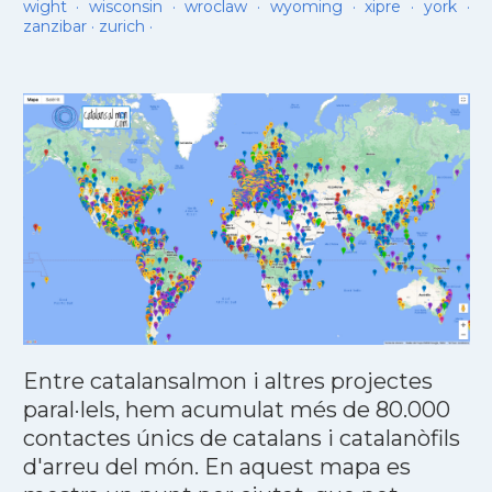
wight
·
wisconsin
·
wroclaw
·
wyoming
·
xipre
·
york
·
zanzibar
·
zurich
·
Entre catalansalmon i altres projectes
paral·lels, hem acumulat més de 80.000
contactes únics de catalans i catalanòfils
d'arreu del món. En aquest mapa es