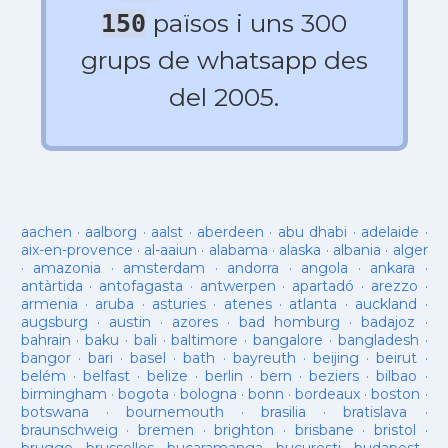
països i uns 300
150
grups de whatsapp des
del 2005.
aachen
·
aalborg
·
aalst
·
aberdeen
·
abu dhabi
·
adelaide
·
aix-en-provence
·
al-aaiun
·
alabama
·
alaska
·
albania
·
alger
·
amazonia
·
amsterdam
·
andorra
·
angola
·
ankara
·
antàrtida
·
antofagasta
·
antwerpen
·
apartadó
·
arezzo
·
armenia
·
aruba
·
asturies
·
atenes
·
atlanta
·
auckland
·
augsburg
·
austin
·
azores
·
bad homburg
·
badajoz
·
bahrain
·
baku
·
bali
·
baltimore
·
bangalore
·
bangladesh
·
bangor
·
bari
·
basel
·
bath
·
bayreuth
·
beijing
·
beirut
·
belém
·
belfast
·
belize
·
berlin
·
bern
·
beziers
·
bilbao
·
birmingham
·
bogota
·
bologna
·
bonn
·
bordeaux
·
boston
·
botswana
·
bournemouth
·
brasilia
·
bratislava
·
braunschweig
·
bremen
·
brighton
·
brisbane
·
bristol
·