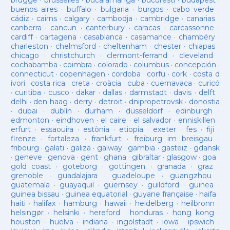
brugge
·
brusselles
·
bucaramanga
·
bucuresti
·
budapest
·
buenos aires
·
buffalo
·
bulgaria
·
burgos
·
cabo verde
·
cádiz
·
cairns
·
calgary
·
cambodja
·
cambridge
·
canarias
·
canberra
·
cancun
·
canterbury
·
caracas
·
carcassonne
·
cardiff
·
cartagena
·
casablanca
·
casamance
·
chambéry
·
charleston
·
chelmsford
·
cheltenham
·
chester
·
chiapas
·
chicago
·
christchurch
·
clermont-ferrand
·
cleveland
·
cochabamba
·
coimbra
·
colorado
·
columbus
·
concepción
·
connecticut
·
copenhagen
·
cordoba
·
corfu
·
cork
·
costa d
ivori
·
costa rica
·
creta
·
croàcia
·
cuba
·
cuernavaca
·
curicó
·
curitiba
·
cusco
·
dakar
·
dallas
·
darmstadt
·
davis
·
delft
·
delhi
·
den haag
·
derry
·
detroit
·
dnipropetrovsk
·
donostia
·
dubai
·
dublín
·
durham
·
düsseldorf
·
edinburgh
·
edmonton
·
eindhoven
·
el caire
·
el salvador
·
enniskillen
·
erfurt
·
essaouira
·
estònia
·
etiopia
·
exeter
·
fes
·
fiji
·
firenze
·
fortaleza
·
frankfurt
·
freiburg im breisgau
·
fribourg
·
galati
·
galiza
·
galway
·
gambia
·
gasteiz
·
gdansk
·
geneve
·
genova
·
gent
·
ghana
·
gibraltar
·
glasgow
·
goa
·
gold coast
·
goteborg
·
gottingen
·
granada
·
graz
·
grenoble
·
guadalajara
·
guadeloupe
·
guangzhou
·
guatemala
·
guayaquil
·
guernsey
·
guildford
·
guinea
·
guinea bissau
·
guinea equatorial
·
guyane française
·
haifa
·
haiti
·
halifax
·
hamburg
·
hawaii
·
heidelberg
·
heilbronn
·
helsingør
·
helsinki
·
hereford
·
honduras
·
hong kong
·
houston
·
huelva
·
indiana
·
ingolstadt
·
iowa
·
ipswich
·