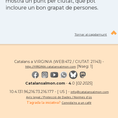
mostra un punt per ciutat, que pot
incloure un bon grapat de persones.
Tornar al capdamunt
Catalans a VIRGINIA (WEB:472 / CIUTAT: 21143) -
[Nseg: 1]
http://VIRGINIA.catalansalmon.com
Catalansalmon.com
-
4
.0 [
02·2025
]
10.4.131.96,216.73.216.177 - [ US ] -
info@catalansalmon.com
Avís legal / Protecció de Dades / Normes d'ús
T'agrada la iniciativa?
Convida'ns a un café