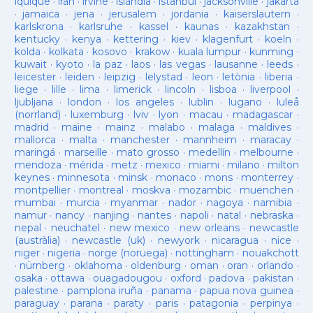
iquique
·
iran
·
irvine
·
islàndia
·
istanbul
·
jacksonville
·
jakarta
·
jamaica
·
jena
·
jerusalem
·
jordania
·
kaiserslautern
·
karlskrona
·
karlsruhe
·
kassel
·
kaunas
·
kazakhstan
·
kentucky
·
kenya
·
kettering
·
kiev
·
klagenfurt
·
koeln
·
kolda
·
kolkata
·
kosovo
·
krakow
·
kuala lumpur
·
kunming
·
kuwait
·
kyoto
·
la paz
·
laos
·
las vegas
·
lausanne
·
leeds
·
leicester
·
leiden
·
leipzig
·
lelystad
·
leon
·
letònia
·
liberia
·
liege
·
lille
·
lima
·
limerick
·
lincoln
·
lisboa
·
liverpool
·
ljubljana
·
london
·
los angeles
·
lublin
·
lugano
·
luleå
(norrland)
·
luxemburg
·
lviv
·
lyon
·
macau
·
madagascar
·
madrid
·
maine
·
mainz
·
malabo
·
malaga
·
maldives
·
mallorca
·
malta
·
manchester
·
mannheim
·
maracay
·
maringá
·
marseille
·
mato grosso
·
medellín
·
melbourne
·
mendoza
·
mérida
·
metz
·
mexico
·
miami
·
milano
·
milton
keynes
·
minnesota
·
minsk
·
monaco
·
mons
·
monterrey
·
montpellier
·
montreal
·
moskva
·
mozambic
·
muenchen
·
mumbai
·
murcia
·
myanmar
·
nador
·
nagoya
·
namibia
·
namur
·
nancy
·
nanjing
·
nantes
·
napoli
·
natal
·
nebraska
·
nepal
·
neuchatel
·
new mexico
·
new orleans
·
newcastle
(austràlia)
·
newcastle (uk)
·
newyork
·
nicaragua
·
nice
·
niger
·
nigeria
·
norge (noruega)
·
nottingham
·
nouakchott
·
nürnberg
·
oklahoma
·
oldenburg
·
oman
·
oran
·
orlando
·
osaka
·
ottawa
·
ouagadougou
·
oxford
·
padova
·
pakistan
·
palestine
·
pamplona iruña
·
panama
·
papua nova guinea
·
paraguay
·
parana
·
paraty
·
paris
·
patagonia
·
perpinya
·