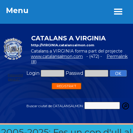
Menu
Menu
CATALANS A VIRGINIA
http://VIRGINIA.catalansalmon.com
Catalans a VIRGINIA forma part del projecte
www.catalansalmon.com
- (472) -
Permalink
(#)
Login
Passwd
Password
perdut?
REGISTRA'T
Buscar ciutat de CATALANSALMON:
2005-2025: Fes un cop d'ull al