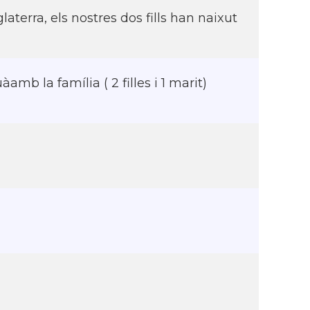
terra, els nostres dos fills han naixut
amb la família ( 2 filles i 1 marit)