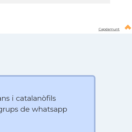
Capdamunt
ns i catalanòfils
 grups de whatsapp