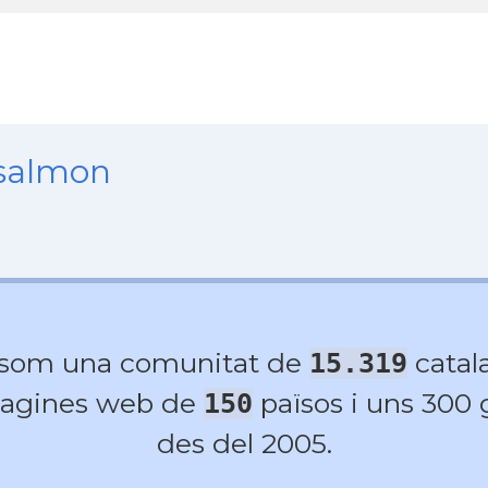
nsalmon
 som una comunitat de
catala
15.319
agines web de
països i uns 300
150
des del 2005.