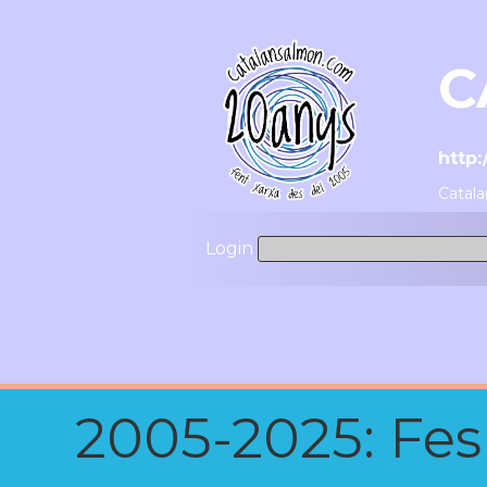
C
http
Catala
Login
2005-2025: Fes u