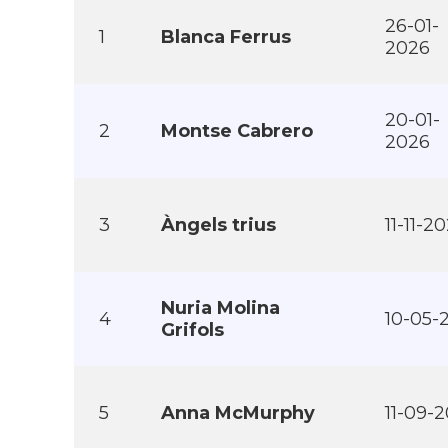
26-01-
1
Blanca Ferrus
2026
20-01-
2
Montse Cabrero
2026
3
Àngels trius
11-11-2
Nuria Molina
4
10-05-
Grifols
5
Anna McMurphy
11-09-2