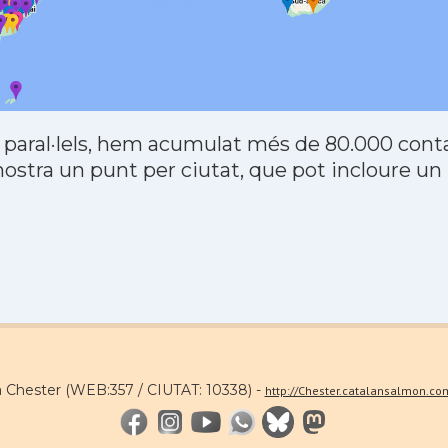
 paral·lels, hem acumulat més de 80.000 contac
stra un punt per ciutat, que pot incloure un
a Chester (WEB:357 / CIUTAT: 10338) -
http://Chester.catalansalmon.co