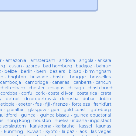
r
·
amazonia
·
amsterdam
·
andorra
·
angola
·
ankara
·
urg
·
austin
·
azores
·
bad homburg
·
badajoz
·
bahrain
·
t
·
belize
·
berlin
·
bern
·
beziers
·
bilbao
·
birmingham
·
en
·
brighton
·
brisbane
·
bristol
·
brugge
·
brusselles
·
cambodja
·
cambridge
·
canarias
·
canberra
·
cancun
·
cheltenham
·
chester
·
chiapas
·
chicago
·
christchurch
·
cordoba
·
corfu
·
cork
·
costa d ivori
·
costa rica
·
creta
·
y
·
detroit
·
dnipropetrovsk
·
donostia
·
dubai
·
dublín
·
·
etiopia
·
exeter
·
fes
·
fiji
·
firenze
·
fortaleza
·
frankfurt
·
a
·
gibraltar
·
glasgow
·
goa
·
gold coast
·
goteborg
·
guildford
·
guinea
·
guinea bissau
·
guinea equatorial
·
as
·
hong kong
·
houston
·
huelva
·
indiana
·
ingolstadt
·
aiserslautern
·
karlskrona
·
karlsruhe
·
kassel
·
kaunas
·
·
kunming
·
kuwait
·
kyoto
·
la paz
·
laos
·
las vegas
·