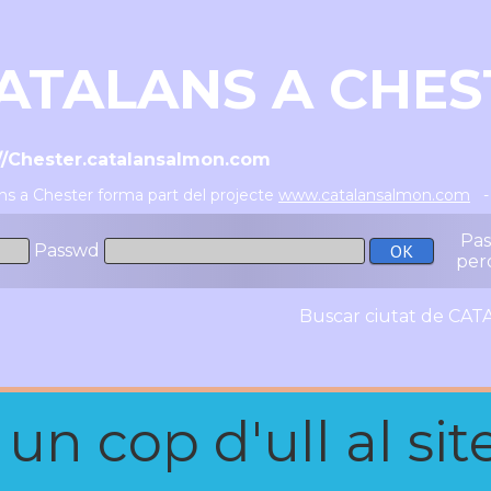
ATALANS A CHES
://Chester.catalansalmon.com
ns a Chester forma part del projecte
www.catalansalmon.com
- 
Pa
Passwd
per
Buscar ciutat de C
n cop d'ull al site