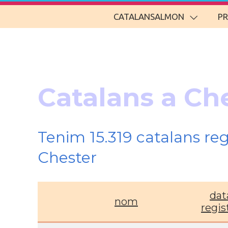
CATALANSALMON
P
Catalans a Ch
Tenim 15.319 catalans re
Chester
dat
nom
regis