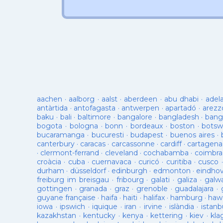
aachen
·
aalborg
·
aalst
·
aberdeen
·
abu dhabi
·
adel
antàrtida
·
antofagasta
·
antwerpen
·
apartadó
·
arezz
baku
·
bali
·
baltimore
·
bangalore
·
bangladesh
·
bang
bogota
·
bologna
·
bonn
·
bordeaux
·
boston
·
botsw
bucaramanga
·
bucuresti
·
budapest
·
buenos aires
·
canterbury
·
caracas
·
carcassonne
·
cardiff
·
cartagena
·
clermont-ferrand
·
cleveland
·
cochabamba
·
coimbra
croàcia
·
cuba
·
cuernavaca
·
curicó
·
curitiba
·
cusco
durham
·
düsseldorf
·
edinburgh
·
edmonton
·
eindho
freiburg im breisgau
·
fribourg
·
galati
·
galiza
·
galw
gottingen
·
granada
·
graz
·
grenoble
·
guadalajara
·
guyane française
·
haifa
·
haiti
·
halifax
·
hamburg
·
hawa
iowa
·
ipswich
·
iquique
·
iran
·
irvine
·
islàndia
·
istanb
kazakhstan
·
kentucky
·
kenya
·
kettering
·
kiev
·
kla