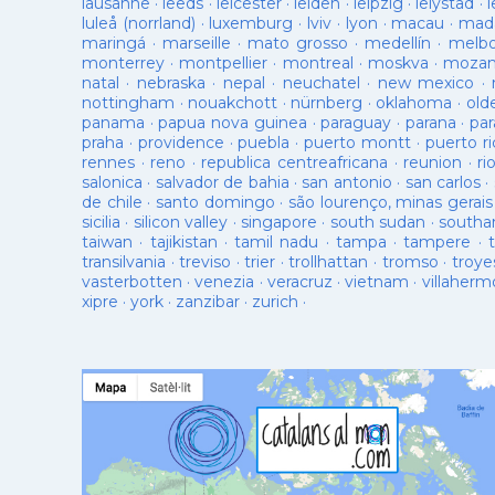
lausanne
·
leeds
·
leicester
·
leiden
·
leipzig
·
lelystad
·
luleå (norrland)
·
luxemburg
·
lviv
·
lyon
·
macau
·
mad
maringá
·
marseille
·
mato grosso
·
medellín
·
melb
monterrey
·
montpellier
·
montreal
·
moskva
·
mozam
natal
·
nebraska
·
nepal
·
neuchatel
·
new mexico
·
nottingham
·
nouakchott
·
nürnberg
·
oklahoma
·
old
panama
·
papua nova guinea
·
paraguay
·
parana
·
par
praha
·
providence
·
puebla
·
puerto montt
·
puerto ri
rennes
·
reno
·
republica centreafricana
·
reunion
·
ri
salonica
·
salvador de bahia
·
san antonio
·
san carlos
·
de chile
·
santo domingo
·
são lourenço, minas gerais
sicilia
·
silicon valley
·
singapore
·
south sudan
·
south
taiwan
·
tajikistan
·
tamil nadu
·
tampa
·
tampere
·
transilvania
·
treviso
·
trier
·
trollhattan
·
tromso
·
troye
vasterbotten
·
venezia
·
veracruz
·
vietnam
·
villaherm
xipre
·
york
·
zanzibar
·
zurich
·