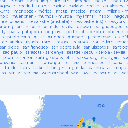
leon
·
letònia
·
liberia
·
liege
·
lille
·
lima
·
limerick
·
lincoln
·
lisboa
·
li
agascar
·
madrid
·
maine
·
mainz
·
malabo
·
malaga
·
maldives
·
ourne
·
mendoza
·
mérida
·
metz
·
mexico
·
miami
·
milano
·
m
bic
·
muenchen
·
mumbai
·
murcia
·
myanmar
·
nador
·
nagoy
new orleans
·
newcastle (austràlia)
·
newcastle (uk)
·
newyork
enburg
·
oman
·
oran
·
orlando
·
osaka
·
ottawa
·
ouagadougou
·
aty
·
paris
·
patagonia
·
perpinya
·
perth
·
philadelphia
·
phoenix
·
co
·
punta cana
·
qatar
·
qingdao
·
quebec
·
queenstown
·
queré
o de janeiro
·
riyadh
·
roma
·
rosario
·
rostock
·
rotterdam
·
roue
san diego
·
san francisco
·
san pedro sula
·
sanluispotosí
·
sant pe
·
sao paulo
·
sarasota
·
sardenya
·
seattle
·
seoul
·
serbia
·
sevilla
ampton
·
sri lanka
·
stirling
·
stockholm
·
strasbourg
·
stuttgart
·
su
tanzania
·
tasmania
·
tauranga
·
tel aviv
·
tennessee
·
tijuana
·
s
·
trujillo
·
tunis
·
turku
·
tübingen
·
uganda
·
ulaanbaatar
·
urugu
osa
·
vilnius
·
virginia
·
warrnambool
·
warszawa
·
washington
·
wel