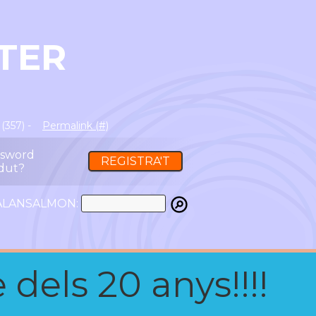
TER
(357) -
Permalink (#)
ssword
REGISTRA'T
dut?
ATALANSALMON:
 dels 20 anys!!!!