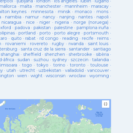
verpool
·
ljubljana
·
london
·
los angeles
·
lublin
·
lugano
·
mallorca
·
malta
·
manchester
·
mannheim
·
maracay
·
ilton keynes
·
minnesota
·
minsk
·
monaco
·
mons
·
a
·
namibia
·
namur
·
nancy
·
nanjing
·
nantes
·
napoli
·
·
nicaragua
·
nice
·
niger
·
nigeria
·
norge (noruega)
·
oxford
·
padova
·
pakistan
·
palestine
·
pamplona iruña
·
pilipinas
·
portland
·
porto
·
porto alegre
·
portsmouth
·
taro
·
quito
·
rabat
·
rd congo
·
reading
·
recife
·
reims
·
n
·
rovaniemi
·
rovereto
·
rugby
·
rwanda
·
saint louis
·
tersburg
·
santa cruz de la sierra
·
santander
·
santiago
·
shanghai
·
sheffield
·
shenzhen
·
sherbrooke
·
sibèria
·
d-âfrica
·
sudan
·
suzhou
·
sydney
·
szczecin
·
tailandia
·
timisoara
·
togo
·
tokyo
·
torino
·
toronto
·
toulouse
·
ay
·
utah
·
utrecht
·
uzbekistan
·
valladolid
·
vancouver
·
lington
·
wien
·
wight
·
wisconsin
·
wroclaw
·
wyoming
·