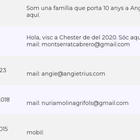
Som una família que porta 10 anys a Angla
aquí.
Hola, visc a Chester de del 2020. Sóc aquà
mail: montserratcabrero@gmail.com
023
mail: angie@angietrius.com
2018
mail: nuriamolinagrifols@gmail.com
015
mobil: