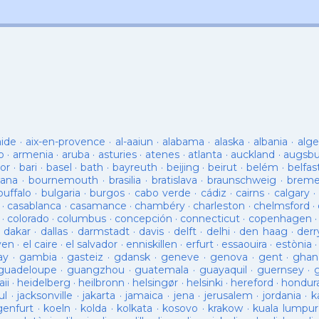
aide
·
aix-en-provence
·
al-aaiun
·
alabama
·
alaska
·
albania
·
alge
o
·
armenia
·
aruba
·
asturies
·
atenes
·
atlanta
·
auckland
·
augsb
or
·
bari
·
basel
·
bath
·
bayreuth
·
beijing
·
beirut
·
belém
·
belfas
ana
·
bournemouth
·
brasilia
·
bratislava
·
braunschweig
·
brem
buffalo
·
bulgaria
·
burgos
·
cabo verde
·
cádiz
·
cairns
·
calgary
·
·
casablanca
·
casamance
·
chambéry
·
charleston
·
chelmsford
·
·
colorado
·
columbus
·
concepción
·
connecticut
·
copenhagen
·
dakar
·
dallas
·
darmstadt
·
davis
·
delft
·
delhi
·
den haag
·
derr
ven
·
el caire
·
el salvador
·
enniskillen
·
erfurt
·
essaouira
·
estònia
ay
·
gambia
·
gasteiz
·
gdansk
·
geneve
·
genova
·
gent
·
ghan
guadeloupe
·
guangzhou
·
guatemala
·
guayaquil
·
guernsey
·
ii
·
heidelberg
·
heilbronn
·
helsingør
·
helsinki
·
hereford
·
hondur
ul
·
jacksonville
·
jakarta
·
jamaica
·
jena
·
jerusalem
·
jordania
·
k
genfurt
·
koeln
·
kolda
·
kolkata
·
kosovo
·
krakow
·
kuala lumpur