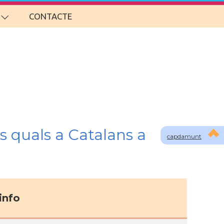
CONTACTE
s quals a Catalans a
capdamunt
info