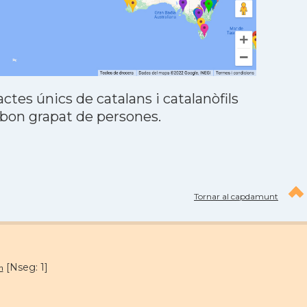
tes únics de catalans i catalanòfils
 bon grapat de persones.
Tornar al capdamunt
[Nseg: 1]
m