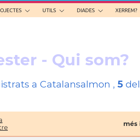
ROJECTES
UTILS
DIADES
XERREM?
ester - Qui som?
gistrats a Catalansalmon ,
5
del
a
més 
tre