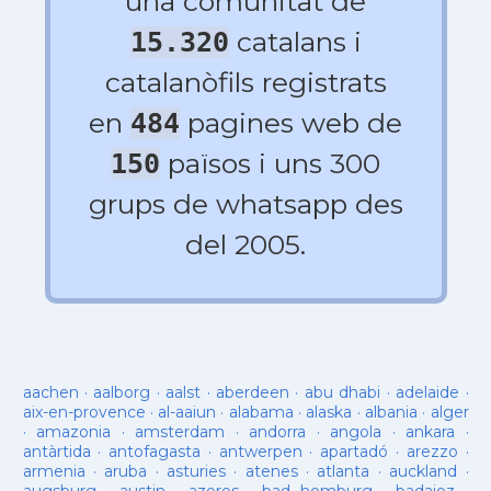
una comunitat de
catalans i
15.320
catalanòfils registrats
en
pagines web de
484
països i uns 300
150
grups de whatsapp des
del 2005.
aachen
·
aalborg
·
aalst
·
aberdeen
·
abu dhabi
·
adelaide
·
aix-en-provence
·
al-aaiun
·
alabama
·
alaska
·
albania
·
alger
·
amazonia
·
amsterdam
·
andorra
·
angola
·
ankara
·
antàrtida
·
antofagasta
·
antwerpen
·
apartadó
·
arezzo
·
armenia
·
aruba
·
asturies
·
atenes
·
atlanta
·
auckland
·