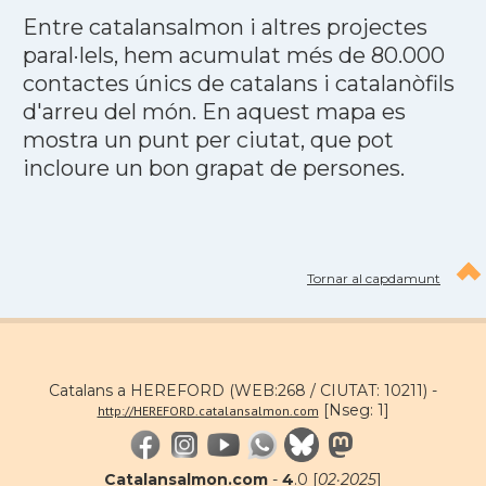
Entre catalansalmon i altres projectes
paral·lels, hem acumulat més de 80.000
contactes únics de catalans i catalanòfils
d'arreu del món. En aquest mapa es
mostra un punt per ciutat, que pot
incloure un bon grapat de persones.
Tornar al capdamunt
Catalans a HEREFORD (WEB:268 / CIUTAT: 10211) -
[Nseg: 1]
http://HEREFORD.catalansalmon.com
Catalansalmon.com
-
4
.0 [
02·2025
]