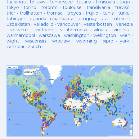
tauranga
·
tel aviv
·
tennessee
·
tijuana
·
timisoara
·
togo
·
tokyo
·
torino
·
toronto
·
toulouse
·
transilvania
·
treviso
·
trier
·
trollhattan
·
tromso
·
troyes
·
trujillo
·
tunis
·
turku
·
tübingen
·
uganda
·
ulaanbaatar
·
uruguay
·
utah
·
utrecht
·
uzbekistan
·
valladolid
·
vancouver
·
vasterbotten
·
venezia
·
veracruz
·
vietnam
·
villahermosa
·
vilnius
·
virginia
·
warrnambool
·
warszawa
·
washington
·
wellington
·
wien
·
wight
·
wisconsin
·
wroclaw
·
wyoming
·
xipre
·
york
·
zanzibar
·
zurich
·