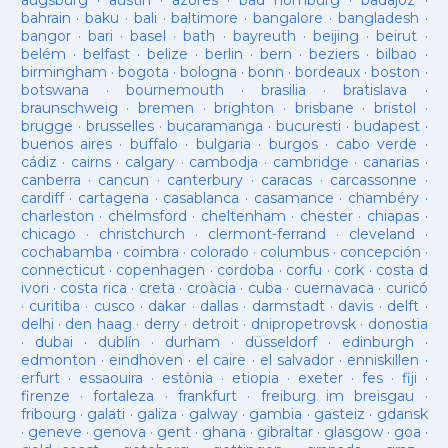
augsburg
·
austin
·
azores
·
bad homburg
·
badajoz
·
bahrain
·
baku
·
bali
·
baltimore
·
bangalore
·
bangladesh
·
bangor
·
bari
·
basel
·
bath
·
bayreuth
·
beijing
·
beirut
·
belém
·
belfast
·
belize
·
berlin
·
bern
·
beziers
·
bilbao
·
birmingham
·
bogota
·
bologna
·
bonn
·
bordeaux
·
boston
·
botswana
·
bournemouth
·
brasilia
·
bratislava
·
braunschweig
·
bremen
·
brighton
·
brisbane
·
bristol
·
brugge
·
brusselles
·
bucaramanga
·
bucuresti
·
budapest
·
buenos aires
·
buffalo
·
bulgaria
·
burgos
·
cabo verde
·
cádiz
·
cairns
·
calgary
·
cambodja
·
cambridge
·
canarias
·
canberra
·
cancun
·
canterbury
·
caracas
·
carcassonne
·
cardiff
·
cartagena
·
casablanca
·
casamance
·
chambéry
·
charleston
·
chelmsford
·
cheltenham
·
chester
·
chiapas
·
chicago
·
christchurch
·
clermont-ferrand
·
cleveland
·
cochabamba
·
coimbra
·
colorado
·
columbus
·
concepción
·
connecticut
·
copenhagen
·
cordoba
·
corfu
·
cork
·
costa d
ivori
·
costa rica
·
creta
·
croàcia
·
cuba
·
cuernavaca
·
curicó
·
curitiba
·
cusco
·
dakar
·
dallas
·
darmstadt
·
davis
·
delft
·
delhi
·
den haag
·
derry
·
detroit
·
dnipropetrovsk
·
donostia
·
dubai
·
dublín
·
durham
·
düsseldorf
·
edinburgh
·
edmonton
·
eindhoven
·
el caire
·
el salvador
·
enniskillen
·
erfurt
·
essaouira
·
estònia
·
etiopia
·
exeter
·
fes
·
fiji
·
firenze
·
fortaleza
·
frankfurt
·
freiburg im breisgau
·
fribourg
·
galati
·
galiza
·
galway
·
gambia
·
gasteiz
·
gdansk
·
geneve
·
genova
·
gent
·
ghana
·
gibraltar
·
glasgow
·
goa
·