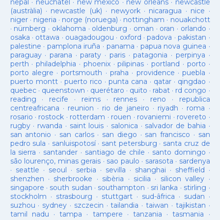
nepal
·
neuchatel
·
new mexico
·
new orleans
·
newcastle
(austràlia)
·
newcastle (uk)
·
newyork
·
nicaragua
·
nice
·
niger
·
nigeria
·
norge (noruega)
·
nottingham
·
nouakchott
·
nürnberg
·
oklahoma
·
oldenburg
·
oman
·
oran
·
orlando
·
osaka
·
ottawa
·
ouagadougou
·
oxford
·
padova
·
pakistan
·
palestine
·
pamplona iruña
·
panama
·
papua nova guinea
·
paraguay
·
parana
·
paraty
·
paris
·
patagonia
·
perpinya
·
perth
·
philadelphia
·
phoenix
·
pilipinas
·
portland
·
porto
·
porto alegre
·
portsmouth
·
praha
·
providence
·
puebla
·
puerto montt
·
puerto rico
·
punta cana
·
qatar
·
qingdao
·
quebec
·
queenstown
·
querétaro
·
quito
·
rabat
·
rd congo
·
reading
·
recife
·
reims
·
rennes
·
reno
·
republica
centreafricana
·
reunion
·
rio de janeiro
·
riyadh
·
roma
·
rosario
·
rostock
·
rotterdam
·
rouen
·
rovaniemi
·
rovereto
·
rugby
·
rwanda
·
saint louis
·
salonica
·
salvador de bahia
·
san antonio
·
san carlos
·
san diego
·
san francisco
·
san
pedro sula
·
sanluispotosí
·
sant petersburg
·
santa cruz de
la sierra
·
santander
·
santiago de chile
·
santo domingo
·
são lourenço, minas gerais
·
sao paulo
·
sarasota
·
sardenya
·
seattle
·
seoul
·
serbia
·
sevilla
·
shanghai
·
sheffield
·
shenzhen
·
sherbrooke
·
sibèria
·
sicilia
·
silicon valley
·
singapore
·
south sudan
·
southampton
·
sri lanka
·
stirling
·
stockholm
·
strasbourg
·
stuttgart
·
sud-âfrica
·
sudan
·
suzhou
·
sydney
·
szczecin
·
tailandia
·
taiwan
·
tajikistan
·
tamil nadu
·
tampa
·
tampere
·
tanzania
·
tasmania
·