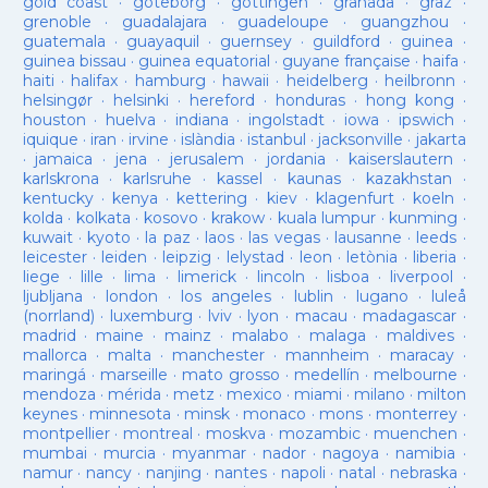
gold coast
·
goteborg
·
gottingen
·
granada
·
graz
·
grenoble
·
guadalajara
·
guadeloupe
·
guangzhou
·
guatemala
·
guayaquil
·
guernsey
·
guildford
·
guinea
·
guinea bissau
·
guinea equatorial
·
guyane française
·
haifa
·
haiti
·
halifax
·
hamburg
·
hawaii
·
heidelberg
·
heilbronn
·
helsingør
·
helsinki
·
hereford
·
honduras
·
hong kong
·
houston
·
huelva
·
indiana
·
ingolstadt
·
iowa
·
ipswich
·
iquique
·
iran
·
irvine
·
islàndia
·
istanbul
·
jacksonville
·
jakarta
·
jamaica
·
jena
·
jerusalem
·
jordania
·
kaiserslautern
·
karlskrona
·
karlsruhe
·
kassel
·
kaunas
·
kazakhstan
·
kentucky
·
kenya
·
kettering
·
kiev
·
klagenfurt
·
koeln
·
kolda
·
kolkata
·
kosovo
·
krakow
·
kuala lumpur
·
kunming
·
kuwait
·
kyoto
·
la paz
·
laos
·
las vegas
·
lausanne
·
leeds
·
leicester
·
leiden
·
leipzig
·
lelystad
·
leon
·
letònia
·
liberia
·
liege
·
lille
·
lima
·
limerick
·
lincoln
·
lisboa
·
liverpool
·
ljubljana
·
london
·
los angeles
·
lublin
·
lugano
·
luleå
(norrland)
·
luxemburg
·
lviv
·
lyon
·
macau
·
madagascar
·
madrid
·
maine
·
mainz
·
malabo
·
malaga
·
maldives
·
mallorca
·
malta
·
manchester
·
mannheim
·
maracay
·
maringá
·
marseille
·
mato grosso
·
medellín
·
melbourne
·
mendoza
·
mérida
·
metz
·
mexico
·
miami
·
milano
·
milton
keynes
·
minnesota
·
minsk
·
monaco
·
mons
·
monterrey
·
montpellier
·
montreal
·
moskva
·
mozambic
·
muenchen
·
mumbai
·
murcia
·
myanmar
·
nador
·
nagoya
·
namibia
·
namur
·
nancy
·
nanjing
·
nantes
·
napoli
·
natal
·
nebraska
·