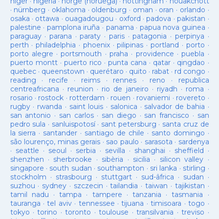
niger
·
nigeria
·
norge (noruega)
·
nottingham
·
nouakchott
·
nürnberg
·
oklahoma
·
oldenburg
·
oman
·
oran
·
orlando
·
osaka
·
ottawa
·
ouagadougou
·
oxford
·
padova
·
pakistan
·
palestine
·
pamplona iruña
·
panama
·
papua nova guinea
·
paraguay
·
parana
·
paraty
·
paris
·
patagonia
·
perpinya
·
perth
·
philadelphia
·
phoenix
·
pilipinas
·
portland
·
porto
·
porto alegre
·
portsmouth
·
praha
·
providence
·
puebla
·
puerto montt
·
puerto rico
·
punta cana
·
qatar
·
qingdao
·
quebec
·
queenstown
·
querétaro
·
quito
·
rabat
·
rd congo
·
reading
·
recife
·
reims
·
rennes
·
reno
·
republica
centreafricana
·
reunion
·
rio de janeiro
·
riyadh
·
roma
·
rosario
·
rostock
·
rotterdam
·
rouen
·
rovaniemi
·
rovereto
·
rugby
·
rwanda
·
saint louis
·
salonica
·
salvador de bahia
·
san antonio
·
san carlos
·
san diego
·
san francisco
·
san
pedro sula
·
sanluispotosí
·
sant petersburg
·
santa cruz de
la sierra
·
santander
·
santiago de chile
·
santo domingo
·
são lourenço, minas gerais
·
sao paulo
·
sarasota
·
sardenya
·
seattle
·
seoul
·
serbia
·
sevilla
·
shanghai
·
sheffield
·
shenzhen
·
sherbrooke
·
sibèria
·
sicilia
·
silicon valley
·
singapore
·
south sudan
·
southampton
·
sri lanka
·
stirling
·
stockholm
·
strasbourg
·
stuttgart
·
sud-âfrica
·
sudan
·
suzhou
·
sydney
·
szczecin
·
tailandia
·
taiwan
·
tajikistan
·
tamil nadu
·
tampa
·
tampere
·
tanzania
·
tasmania
·
tauranga
·
tel aviv
·
tennessee
·
tijuana
·
timisoara
·
togo
·
tokyo
·
torino
·
toronto
·
toulouse
·
transilvania
·
treviso
·