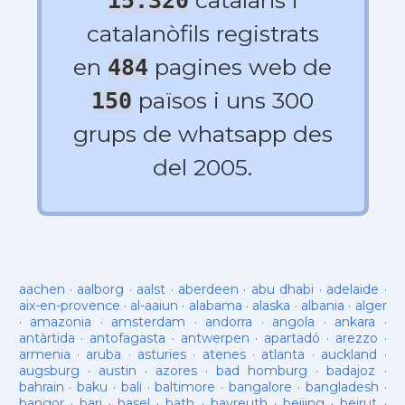
catalans i
15.320
catalanòfils registrats
en
pagines web de
484
països i uns 300
150
grups de whatsapp des
del 2005.
aachen
·
aalborg
·
aalst
·
aberdeen
·
abu dhabi
·
adelaide
·
aix-en-provence
·
al-aaiun
·
alabama
·
alaska
·
albania
·
alger
·
amazonia
·
amsterdam
·
andorra
·
angola
·
ankara
·
antàrtida
·
antofagasta
·
antwerpen
·
apartadó
·
arezzo
·
armenia
·
aruba
·
asturies
·
atenes
·
atlanta
·
auckland
·
augsburg
·
austin
·
azores
·
bad homburg
·
badajoz
·
bahrain
·
baku
·
bali
·
baltimore
·
bangalore
·
bangladesh
·
bangor
·
bari
·
basel
·
bath
·
bayreuth
·
beijing
·
beirut
·