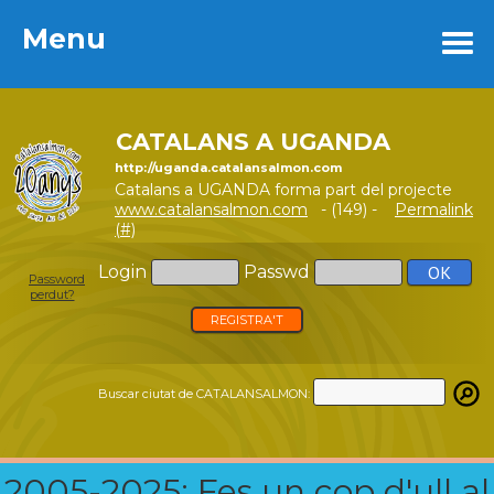
Menu
Menu
CATALANS A UGANDA
http://uganda.catalansalmon.com
Catalans a UGANDA forma part del projecte
www.catalansalmon.com
- (149) -
Permalink
(#)
Login
Passwd
Password
perdut?
REGISTRA'T
Buscar ciutat de CATALANSALMON:
2005-2025: Fes un cop d'ull al