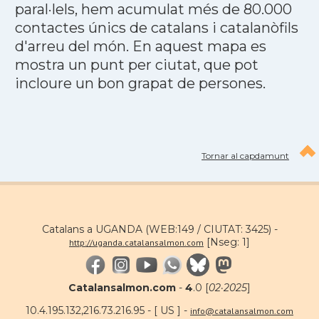
paral·lels, hem acumulat més de 80.000
contactes únics de catalans i catalanòfils
d'arreu del món. En aquest mapa es
mostra un punt per ciutat, que pot
incloure un bon grapat de persones.
Tornar al capdamunt
Catalans a UGANDA (WEB:149 / CIUTAT: 3425) -
[Nseg: 1]
http://uganda.catalansalmon.com
Catalansalmon.com
-
4
.0 [
02·2025
]
10.4.195.132,216.73.216.95 - [ US ] -
info@catalansalmon.com