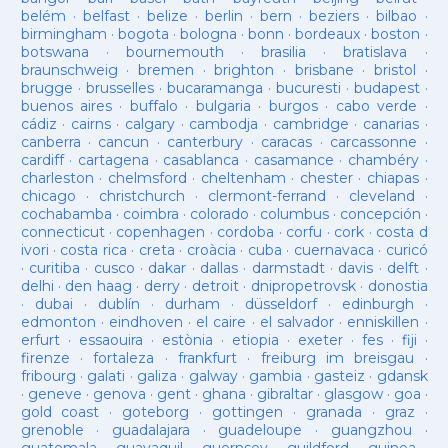
belém
·
belfast
·
belize
·
berlin
·
bern
·
beziers
·
bilbao
·
birmingham
·
bogota
·
bologna
·
bonn
·
bordeaux
·
boston
·
botswana
·
bournemouth
·
brasilia
·
bratislava
·
braunschweig
·
bremen
·
brighton
·
brisbane
·
bristol
·
brugge
·
brusselles
·
bucaramanga
·
bucuresti
·
budapest
·
buenos aires
·
buffalo
·
bulgaria
·
burgos
·
cabo verde
·
cádiz
·
cairns
·
calgary
·
cambodja
·
cambridge
·
canarias
·
canberra
·
cancun
·
canterbury
·
caracas
·
carcassonne
·
cardiff
·
cartagena
·
casablanca
·
casamance
·
chambéry
·
charleston
·
chelmsford
·
cheltenham
·
chester
·
chiapas
·
chicago
·
christchurch
·
clermont-ferrand
·
cleveland
·
cochabamba
·
coimbra
·
colorado
·
columbus
·
concepción
·
connecticut
·
copenhagen
·
cordoba
·
corfu
·
cork
·
costa d
ivori
·
costa rica
·
creta
·
croàcia
·
cuba
·
cuernavaca
·
curicó
·
curitiba
·
cusco
·
dakar
·
dallas
·
darmstadt
·
davis
·
delft
·
delhi
·
den haag
·
derry
·
detroit
·
dnipropetrovsk
·
donostia
·
dubai
·
dublín
·
durham
·
düsseldorf
·
edinburgh
·
edmonton
·
eindhoven
·
el caire
·
el salvador
·
enniskillen
·
erfurt
·
essaouira
·
estònia
·
etiopia
·
exeter
·
fes
·
fiji
·
firenze
·
fortaleza
·
frankfurt
·
freiburg im breisgau
·
fribourg
·
galati
·
galiza
·
galway
·
gambia
·
gasteiz
·
gdansk
·
geneve
·
genova
·
gent
·
ghana
·
gibraltar
·
glasgow
·
goa
·
gold coast
·
goteborg
·
gottingen
·
granada
·
graz
·
grenoble
·
guadalajara
·
guadeloupe
·
guangzhou
·