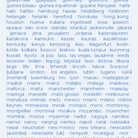
guatemala
·
guayaquil
·
guernsey
·
guildford
·
guinea
·
guinea bissau
·
guinea equatorial
·
guyane française
·
haifa
·
haiti
·
halifax
·
hamburg
·
hawaii
·
heidelberg
·
heilbronn
·
helsingør
·
helsinki
·
hereford
·
honduras
·
hong kong
·
houston
·
huelva
·
indiana
·
ingolstadt
·
iowa
·
ipswich
·
iquique
·
iran
·
irvine
·
islàndia
·
istanbul
·
jacksonville
·
jakarta
·
jamaica
·
jena
·
jerusalem
·
jordania
·
kaiserslautern
·
karlskrona
·
karlsruhe
·
kassel
·
kaunas
·
kazakhstan
·
kentucky
·
kenya
·
kettering
·
kiev
·
klagenfurt
·
koeln
·
kolda
·
kolkata
·
kosovo
·
krakow
·
kuala lumpur
·
kunming
·
kuwait
·
kyoto
·
la paz
·
laos
·
las vegas
·
lausanne
·
leeds
·
leicester
·
leiden
·
leipzig
·
lelystad
·
leon
·
letònia
·
liberia
·
liege
·
lille
·
lima
·
limerick
·
lincoln
·
lisboa
·
liverpool
·
ljubljana
·
london
·
los angeles
·
lublin
·
lugano
·
luleå
(norrland)
·
luxemburg
·
lviv
·
lyon
·
macau
·
madagascar
·
madrid
·
maine
·
mainz
·
malabo
·
malaga
·
maldives
·
mallorca
·
malta
·
manchester
·
mannheim
·
maracay
·
maringá
·
marseille
·
mato grosso
·
medellín
·
melbourne
·
mendoza
·
mérida
·
metz
·
mexico
·
miami
·
milano
·
milton
keynes
·
minnesota
·
minsk
·
monaco
·
mons
·
monterrey
·
montpellier
·
montreal
·
moskva
·
mozambic
·
muenchen
·
mumbai
·
murcia
·
myanmar
·
nador
·
nagoya
·
namibia
·
namur
·
nancy
·
nanjing
·
nantes
·
napoli
·
natal
·
nebraska
·
nepal
·
neuchatel
·
new mexico
·
new orleans
·
newcastle
(austràlia)
·
newcastle (uk)
·
newyork
·
nicaragua
·
nice
·