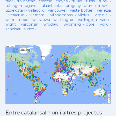
trier
·
trollhattan
·
tromso
·
troyes
·
trujillo
·
tunis
·
turku
·
tübingen
·
uganda
·
ulaanbaatar
·
uruguay
·
utah
·
utrecht
·
uzbekistan
·
valladolid
·
vancouver
·
vasterbotten
·
venezia
·
veracruz
·
vietnam
·
villahermosa
·
vilnius
·
virginia
·
warrnambool
·
warszawa
·
washington
·
wellington
·
wien
·
wight
·
wisconsin
·
wroclaw
·
wyoming
·
xipre
·
york
·
zanzibar
·
zurich
·
Entre catalansalmon i altres projectes