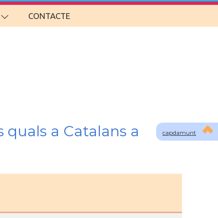
CONTACTE
s quals a Catalans a
capdamunt
o