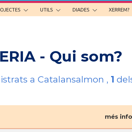
ROJECTES
UTILS
DIADES
XERREM?
BERIA - Qui som?
gistrats a Catalansalmon ,
1
del
més inf