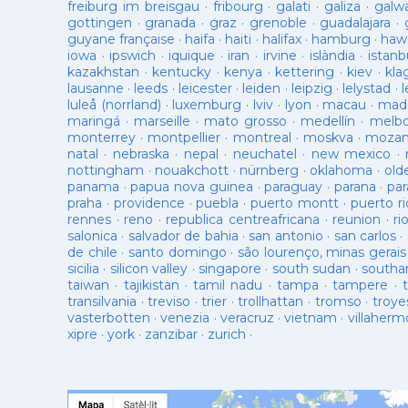
freiburg im breisgau
·
fribourg
·
galati
·
galiza
·
galw
gottingen
·
granada
·
graz
·
grenoble
·
guadalajara
·
guyane française
·
haifa
·
haiti
·
halifax
·
hamburg
·
hawa
iowa
·
ipswich
·
iquique
·
iran
·
irvine
·
islàndia
·
istanb
kazakhstan
·
kentucky
·
kenya
·
kettering
·
kiev
·
kla
lausanne
·
leeds
·
leicester
·
leiden
·
leipzig
·
lelystad
·
luleå (norrland)
·
luxemburg
·
lviv
·
lyon
·
macau
·
mad
maringá
·
marseille
·
mato grosso
·
medellín
·
melb
monterrey
·
montpellier
·
montreal
·
moskva
·
mozam
natal
·
nebraska
·
nepal
·
neuchatel
·
new mexico
·
nottingham
·
nouakchott
·
nürnberg
·
oklahoma
·
old
panama
·
papua nova guinea
·
paraguay
·
parana
·
par
praha
·
providence
·
puebla
·
puerto montt
·
puerto ri
rennes
·
reno
·
republica centreafricana
·
reunion
·
ri
salonica
·
salvador de bahia
·
san antonio
·
san carlos
·
de chile
·
santo domingo
·
são lourenço, minas gerais
sicilia
·
silicon valley
·
singapore
·
south sudan
·
south
taiwan
·
tajikistan
·
tamil nadu
·
tampa
·
tampere
·
transilvania
·
treviso
·
trier
·
trollhattan
·
tromso
·
troye
vasterbotten
·
venezia
·
veracruz
·
vietnam
·
villaherm
xipre
·
york
·
zanzibar
·
zurich
·