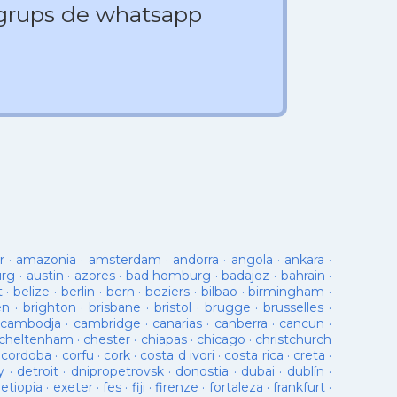
 grups de whatsapp
r
·
amazonia
·
amsterdam
·
andorra
·
angola
·
ankara
·
urg
·
austin
·
azores
·
bad homburg
·
badajoz
·
bahrain
·
t
·
belize
·
berlin
·
bern
·
beziers
·
bilbao
·
birmingham
·
en
·
brighton
·
brisbane
·
bristol
·
brugge
·
brusselles
·
cambodja
·
cambridge
·
canarias
·
canberra
·
cancun
·
cheltenham
·
chester
·
chiapas
·
chicago
·
christchurch
·
cordoba
·
corfu
·
cork
·
costa d ivori
·
costa rica
·
creta
·
y
·
detroit
·
dnipropetrovsk
·
donostia
·
dubai
·
dublín
·
·
etiopia
·
exeter
·
fes
·
fiji
·
firenze
·
fortaleza
·
frankfurt
·