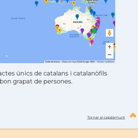
tes únics de catalans i catalanòfils
 bon grapat de persones.
Tornar al capdamunt