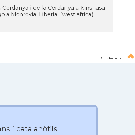
a Cerdanya i de la Cerdanya a Kinshasa
 a Monrovia, Liberia, (west africa)
Capdamunt
ns i catalanòfils