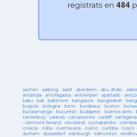
registrats en
p
484
aachen
·
aalborg
·
aalst
·
aberdeen
·
abu dhabi
·
adel
antàrtida
·
antofagasta
·
antwerpen
·
apartadó
·
arezz
baku
·
bali
·
baltimore
·
bangalore
·
bangladesh
·
bang
bogota
·
bologna
·
bonn
·
bordeaux
·
boston
·
botsw
bucaramanga
·
bucuresti
·
budapest
·
buenos aires
·
canterbury
·
caracas
·
carcassonne
·
cardiff
·
cartagena
·
clermont-ferrand
·
cleveland
·
cochabamba
·
coimbra
croàcia
·
cuba
·
cuernavaca
·
curicó
·
curitiba
·
cusco
durham
·
düsseldorf
·
edinburgh
·
edmonton
·
eindho