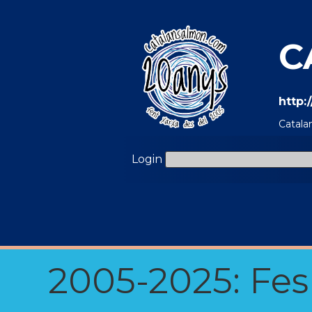
C
http:
Catala
Login
2005-2025: Fes u