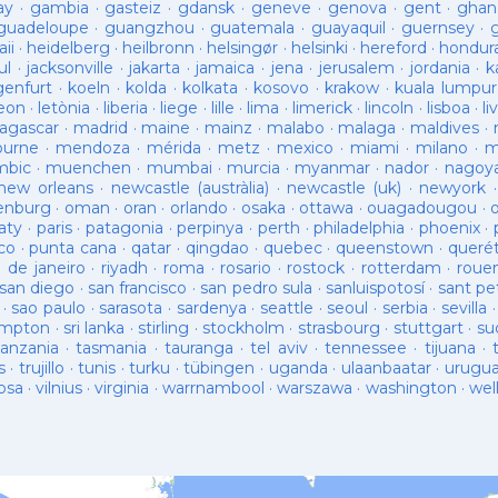
ay
·
gambia
·
gasteiz
·
gdansk
·
geneve
·
genova
·
gent
·
ghan
guadeloupe
·
guangzhou
·
guatemala
·
guayaquil
·
guernsey
·
ii
·
heidelberg
·
heilbronn
·
helsingør
·
helsinki
·
hereford
·
hondur
ul
·
jacksonville
·
jakarta
·
jamaica
·
jena
·
jerusalem
·
jordania
·
k
genfurt
·
koeln
·
kolda
·
kolkata
·
kosovo
·
krakow
·
kuala lumpur
leon
·
letònia
·
liberia
·
liege
·
lille
·
lima
·
limerick
·
lincoln
·
lisboa
·
li
agascar
·
madrid
·
maine
·
mainz
·
malabo
·
malaga
·
maldives
·
ourne
·
mendoza
·
mérida
·
metz
·
mexico
·
miami
·
milano
·
m
bic
·
muenchen
·
mumbai
·
murcia
·
myanmar
·
nador
·
nagoy
new orleans
·
newcastle (austràlia)
·
newcastle (uk)
·
newyork
enburg
·
oman
·
oran
·
orlando
·
osaka
·
ottawa
·
ouagadougou
·
aty
·
paris
·
patagonia
·
perpinya
·
perth
·
philadelphia
·
phoenix
·
co
·
punta cana
·
qatar
·
qingdao
·
quebec
·
queenstown
·
queré
o de janeiro
·
riyadh
·
roma
·
rosario
·
rostock
·
rotterdam
·
roue
san diego
·
san francisco
·
san pedro sula
·
sanluispotosí
·
sant pe
·
sao paulo
·
sarasota
·
sardenya
·
seattle
·
seoul
·
serbia
·
sevilla
ampton
·
sri lanka
·
stirling
·
stockholm
·
strasbourg
·
stuttgart
·
su
tanzania
·
tasmania
·
tauranga
·
tel aviv
·
tennessee
·
tijuana
·
s
·
trujillo
·
tunis
·
turku
·
tübingen
·
uganda
·
ulaanbaatar
·
urugu
osa
·
vilnius
·
virginia
·
warrnambool
·
warszawa
·
washington
·
wel