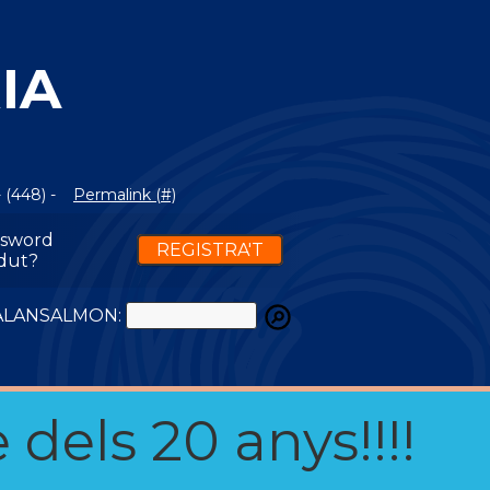
IA
 (448) -
Permalink (#)
ssword
REGISTRA'T
dut?
ATALANSALMON:
 dels 20 anys!!!!