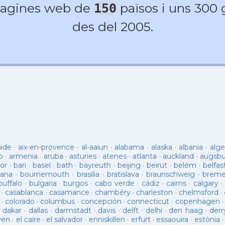
agines web de
països i uns 300
150
des del 2005.
aide
·
aix-en-provence
·
al-aaiun
·
alabama
·
alaska
·
albania
·
alge
o
·
armenia
·
aruba
·
asturies
·
atenes
·
atlanta
·
auckland
·
augsb
or
·
bari
·
basel
·
bath
·
bayreuth
·
beijing
·
beirut
·
belém
·
belfas
ana
·
bournemouth
·
brasilia
·
bratislava
·
braunschweig
·
brem
buffalo
·
bulgaria
·
burgos
·
cabo verde
·
cádiz
·
cairns
·
calgary
·
·
casablanca
·
casamance
·
chambéry
·
charleston
·
chelmsford
·
·
colorado
·
columbus
·
concepción
·
connecticut
·
copenhagen
·
dakar
·
dallas
·
darmstadt
·
davis
·
delft
·
delhi
·
den haag
·
derr
ven
·
el caire
·
el salvador
·
enniskillen
·
erfurt
·
essaouira
·
estònia