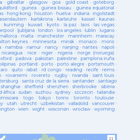
a
·
gibraltar
·
glasgow
·
goa
·
gold coast
·
goteborg
·
guildford
·
guinea
·
guinea bissau
·
guinea equatorial
·
as
·
hong kong
·
houston
·
huelva
·
indiana
·
ingolstadt
·
aiserslautern
·
karlskrona
·
karlsruhe
·
kassel
·
kaunas
·
·
kunming
·
kuwait
·
kyoto
·
la paz
·
laos
·
las vegas
·
verpool
·
ljubljana
·
london
·
los angeles
·
lublin
·
lugano
·
mallorca
·
malta
·
manchester
·
mannheim
·
maracay
·
ilton keynes
·
minnesota
·
minsk
·
monaco
·
mons
·
a
·
namibia
·
namur
·
nancy
·
nanjing
·
nantes
·
napoli
·
·
nicaragua
·
nice
·
niger
·
nigeria
·
norge (noruega)
·
oxford
·
padova
·
pakistan
·
palestine
·
pamplona iruña
·
pilipinas
·
portland
·
porto
·
porto alegre
·
portsmouth
·
taro
·
quito
·
rabat
·
rd congo
·
reading
·
recife
·
reims
·
n
·
rovaniemi
·
rovereto
·
rugby
·
rwanda
·
saint louis
·
tersburg
·
santa cruz de la sierra
·
santander
·
santiago
·
shanghai
·
sheffield
·
shenzhen
·
sherbrooke
·
sibèria
·
d-âfrica
·
sudan
·
suzhou
·
sydney
·
szczecin
·
tailandia
·
timisoara
·
togo
·
tokyo
·
torino
·
toronto
·
toulouse
·
ay
·
utah
·
utrecht
·
uzbekistan
·
valladolid
·
vancouver
·
lington
·
wien
·
wight
·
wisconsin
·
wroclaw
·
wyoming
·