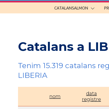
CATALANSALMON
P
Catalans a LI
Tenim 15.319 catalans re
LIBERIA
data
nom
registre