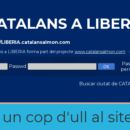
ATALANS A LIBER
//LIBERIA.catalansalmon.com
ns a LIBERIA forma part del projecte
www.catalansalmon.com
-
Pa
Passwd
per
Buscar ciutat de C
n cop d'ull al site