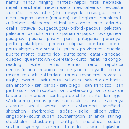
namur
·
nancy
·
nanjing
·
nantes
·
napoli
·
natal
·
nebraska
·
nepal
·
neuchatel
·
new mexico
·
new orleans
·
newcastle
(austràlia)
·
newcastle (uk)
·
newyork
·
nicaragua
·
nice
·
niger
·
nigeria
·
norge (noruega)
·
nottingham
·
nouakchott
·
nürnberg
·
oklahoma
·
oldenburg
·
oman
·
oran
·
orlando
·
osaka
·
ottawa
·
ouagadougou
·
oxford
·
padova
·
pakistan
·
palestine
·
pamplona iruña
·
panama
·
papua nova guinea
·
paraguay
·
parana
·
paraty
·
paris
·
patagonia
·
perpinya
·
perth
·
philadelphia
·
phoenix
·
pilipinas
·
portland
·
porto
·
porto alegre
·
portsmouth
·
praha
·
providence
·
puebla
·
puerto montt
·
puerto rico
·
punta cana
·
qatar
·
qingdao
·
quebec
·
queenstown
·
querétaro
·
quito
·
rabat
·
rd congo
·
reading
·
recife
·
reims
·
rennes
·
reno
·
republica
centreafricana
·
reunion
·
rio de janeiro
·
riyadh
·
roma
·
rosario
·
rostock
·
rotterdam
·
rouen
·
rovaniemi
·
rovereto
·
rugby
·
rwanda
·
saint louis
·
salonica
·
salvador de bahia
·
san antonio
·
san carlos
·
san diego
·
san francisco
·
san
pedro sula
·
sanluispotosí
·
sant petersburg
·
santa cruz de
la sierra
·
santander
·
santiago de chile
·
santo domingo
·
são lourenço, minas gerais
·
sao paulo
·
sarasota
·
sardenya
·
seattle
·
seoul
·
serbia
·
sevilla
·
shanghai
·
sheffield
·
shenzhen
·
sherbrooke
·
sibèria
·
sicilia
·
silicon valley
·
singapore
·
south sudan
·
southampton
·
sri lanka
·
stirling
·
stockholm
·
strasbourg
·
stuttgart
·
sud-âfrica
·
sudan
·
suzhou
·
sydney
·
szczecin
·
tailandia
·
taiwan
·
tajikistan
·