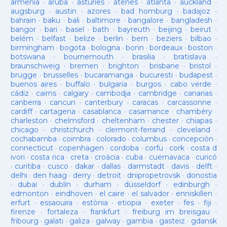
armenia
·
aruba
·
asturies
·
atenes
·
atlanta
·
auckland
·
augsburg
·
austin
·
azores
·
bad homburg
·
badajoz
·
bahrain
·
baku
·
bali
·
baltimore
·
bangalore
·
bangladesh
·
bangor
·
bari
·
basel
·
bath
·
bayreuth
·
beijing
·
beirut
·
belém
·
belfast
·
belize
·
berlin
·
bern
·
beziers
·
bilbao
·
birmingham
·
bogota
·
bologna
·
bonn
·
bordeaux
·
boston
·
botswana
·
bournemouth
·
brasilia
·
bratislava
·
braunschweig
·
bremen
·
brighton
·
brisbane
·
bristol
·
brugge
·
brusselles
·
bucaramanga
·
bucuresti
·
budapest
·
buenos aires
·
buffalo
·
bulgaria
·
burgos
·
cabo verde
·
cádiz
·
cairns
·
calgary
·
cambodja
·
cambridge
·
canarias
·
canberra
·
cancun
·
canterbury
·
caracas
·
carcassonne
·
cardiff
·
cartagena
·
casablanca
·
casamance
·
chambéry
·
charleston
·
chelmsford
·
cheltenham
·
chester
·
chiapas
·
chicago
·
christchurch
·
clermont-ferrand
·
cleveland
·
cochabamba
·
coimbra
·
colorado
·
columbus
·
concepción
·
connecticut
·
copenhagen
·
cordoba
·
corfu
·
cork
·
costa d
ivori
·
costa rica
·
creta
·
croàcia
·
cuba
·
cuernavaca
·
curicó
·
curitiba
·
cusco
·
dakar
·
dallas
·
darmstadt
·
davis
·
delft
·
delhi
·
den haag
·
derry
·
detroit
·
dnipropetrovsk
·
donostia
·
dubai
·
dublín
·
durham
·
düsseldorf
·
edinburgh
·
edmonton
·
eindhoven
·
el caire
·
el salvador
·
enniskillen
·
erfurt
·
essaouira
·
estònia
·
etiopia
·
exeter
·
fes
·
fiji
·
firenze
·
fortaleza
·
frankfurt
·
freiburg im breisgau
·
fribourg
·
galati
·
galiza
·
galway
·
gambia
·
gasteiz
·
gdansk