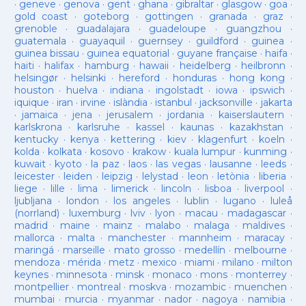
·
geneve
·
genova
·
gent
·
ghana
·
gibraltar
·
glasgow
·
goa
·
gold coast
·
goteborg
·
gottingen
·
granada
·
graz
·
grenoble
·
guadalajara
·
guadeloupe
·
guangzhou
·
guatemala
·
guayaquil
·
guernsey
·
guildford
·
guinea
·
guinea bissau
·
guinea equatorial
·
guyane française
·
haifa
·
haiti
·
halifax
·
hamburg
·
hawaii
·
heidelberg
·
heilbronn
·
helsingør
·
helsinki
·
hereford
·
honduras
·
hong kong
·
houston
·
huelva
·
indiana
·
ingolstadt
·
iowa
·
ipswich
·
iquique
·
iran
·
irvine
·
islàndia
·
istanbul
·
jacksonville
·
jakarta
·
jamaica
·
jena
·
jerusalem
·
jordania
·
kaiserslautern
·
karlskrona
·
karlsruhe
·
kassel
·
kaunas
·
kazakhstan
·
kentucky
·
kenya
·
kettering
·
kiev
·
klagenfurt
·
koeln
·
kolda
·
kolkata
·
kosovo
·
krakow
·
kuala lumpur
·
kunming
·
kuwait
·
kyoto
·
la paz
·
laos
·
las vegas
·
lausanne
·
leeds
·
leicester
·
leiden
·
leipzig
·
lelystad
·
leon
·
letònia
·
liberia
·
liege
·
lille
·
lima
·
limerick
·
lincoln
·
lisboa
·
liverpool
·
ljubljana
·
london
·
los angeles
·
lublin
·
lugano
·
luleå
(norrland)
·
luxemburg
·
lviv
·
lyon
·
macau
·
madagascar
·
madrid
·
maine
·
mainz
·
malabo
·
malaga
·
maldives
·
mallorca
·
malta
·
manchester
·
mannheim
·
maracay
·
maringá
·
marseille
·
mato grosso
·
medellín
·
melbourne
·
mendoza
·
mérida
·
metz
·
mexico
·
miami
·
milano
·
milton
keynes
·
minnesota
·
minsk
·
monaco
·
mons
·
monterrey
·
montpellier
·
montreal
·
moskva
·
mozambic
·
muenchen
·
mumbai
·
murcia
·
myanmar
·
nador
·
nagoya
·
namibia
·