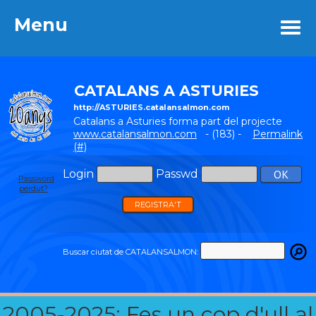
Menu
Menu
CATALANS A ASTURIES
http://ASTURIES.catalansalmon.com
Catalans a Asturies forma part del projecte
www.catalansalmon.com
- (183) -
Permalink
(#)
Login
Passwd
Password
perdut?
REGISTRA'T
Buscar ciutat de CATALANSALMON:
2005-2025: Fes un cop d'ull al