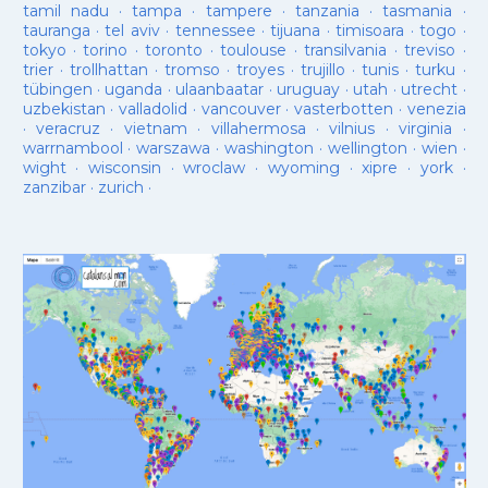
tamil nadu
·
tampa
·
tampere
·
tanzania
·
tasmania
·
tauranga
·
tel aviv
·
tennessee
·
tijuana
·
timisoara
·
togo
·
tokyo
·
torino
·
toronto
·
toulouse
·
transilvania
·
treviso
·
trier
·
trollhattan
·
tromso
·
troyes
·
trujillo
·
tunis
·
turku
·
tübingen
·
uganda
·
ulaanbaatar
·
uruguay
·
utah
·
utrecht
·
uzbekistan
·
valladolid
·
vancouver
·
vasterbotten
·
venezia
·
veracruz
·
vietnam
·
villahermosa
·
vilnius
·
virginia
·
warrnambool
·
warszawa
·
washington
·
wellington
·
wien
·
wight
·
wisconsin
·
wroclaw
·
wyoming
·
xipre
·
york
·
zanzibar
·
zurich
·