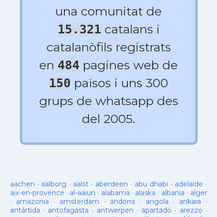
una comunitat de
catalans i
15.321
catalanòfils registrats
en
pagines web de
484
països i uns 300
150
grups de whatsapp des
del 2005.
aachen
·
aalborg
·
aalst
·
aberdeen
·
abu dhabi
·
adelaide
·
aix-en-provence
·
al-aaiun
·
alabama
·
alaska
·
albania
·
alger
·
amazonia
·
amsterdam
·
andorra
·
angola
·
ankara
·
antàrtida
·
antofagasta
·
antwerpen
·
apartadó
·
arezzo
·