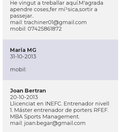
He vingut a treballar aquí­.M'agrada
apendre coses,fer mí¹sica,sortir a
passejar..
mail: trachiner01@gmail.com
mobil: 07425861872
Maria MG
31-10-2013
mobil:
Joan Bertran
20-10-2013
Llicenciat en INEFC. Entrenador nivell
1. Máster entrenador de porters RFEF.
MBA Sports Management.
mail: joan.begar@gmail.com