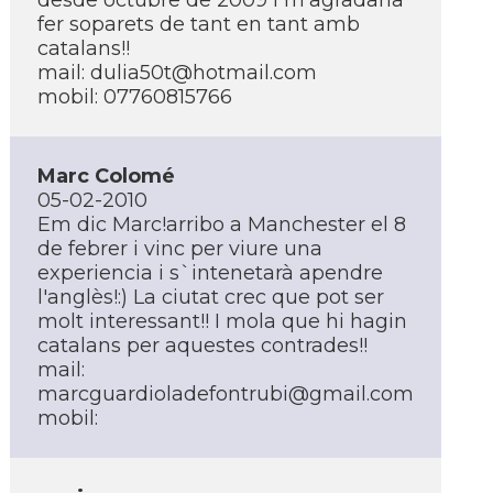
desde octubre de 2009 i m'agradaria
fer soparets de tant en tant amb
catalans!!
mail: dulia50t@hotmail.com
mobil: 07760815766
Marc Colomé
05-02-2010
Em dic Marc!arribo a Manchester el 8
de febrer i vinc per viure una
experiencia i s`intenetarà apendre
l'anglès!:) La ciutat crec que pot ser
molt interessant!! I mola que hi hagin
catalans per aquestes contrades!!
mail:
marcguardioladefontrubi@gmail.com
mobil: