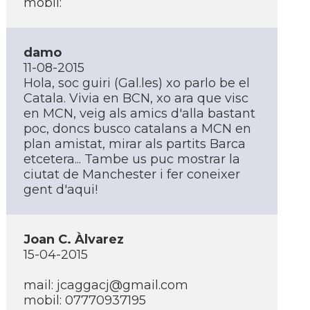
mobil:
damo
11-08-2015
Hola, soc guiri (Gal.les) xo parlo be el
Catala. Vivia en BCN, xo ara que visc
en MCN, veig als amics d'alla bastant
poc, doncs busco catalans a MCN en
plan amistat, mirar als partits Barca
etcetera... Tambe us puc mostrar la
ciutat de Manchester i fer coneixer
gent d'aqui!
Joan C. Àlvarez
15-04-2015
mail: jcaggacj@gmail.com
mobil: 07770937195