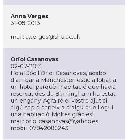
Anna Verges
31-08-2013
mail: a.verges@shu.ac.uk
Oriol Casanovas
02-07-2013
Hola! Sóc l'Oriol Casanovas, acabo
d'arribar a Manchester, estic allotjat a
un hotel perquè l'habitació que havia
reservat des de Birmingham ha estat
un engany. Agrairé el vostre ajut si
algú sap o coneix a d'algú que llogui
una habitació. Moltes gràcies!
mail: oriol.casanovas@yahoo.es
mobil: 07842086243