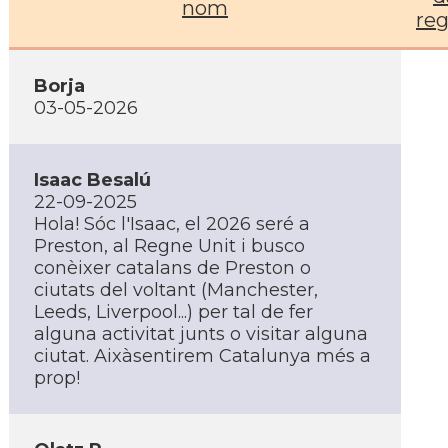
nom
reg
Borja
03-05-2026
Isaac Besalú
22-09-2025
Hola! Sóc l'Isaac, el 2026 seré a
Preston, al Regne Unit i busco
conèixer catalans de Preston o
ciutats del voltant (Manchester,
Leeds, Liverpool...) per tal de fer
alguna activitat junts o visitar alguna
ciutat. Aixàsentirem Catalunya més a
prop!