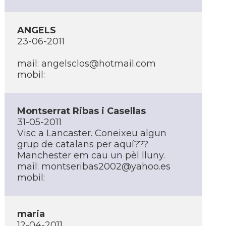
ANGELS
23-06-2011
mail: angelsclos@hotmail.com
mobil:
Montserrat Ribas i Casellas
31-05-2011
Visc a Lancaster. Coneixeu algun
grup de catalans per aquí­???
Manchester em cau un pèl lluny.
mail: montseribas2002@yahoo.es
mobil:
maria
12-04-2011