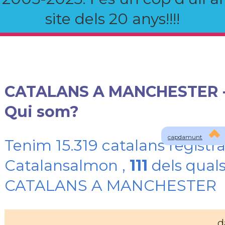
site dels 20 anys!!!!
CATALANS A MANCHESTER 
Qui som?
capdamunt
Tenim 15.319 catalans registra
Catalansalmon ,
111
dels quals
CATALANS A MANCHESTER
d