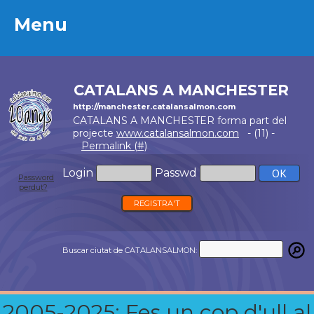
Menu
Menu
CATALANS A MANCHESTER
http://manchester.catalansalmon.com
CATALANS A MANCHESTER forma part del
projecte
www.catalansalmon.com
- (11) -
Permalink (#)
Login
Passwd
Password
perdut?
REGISTRA'T
Buscar ciutat de CATALANSALMON:
2005-2025: Fes un cop d'ull al