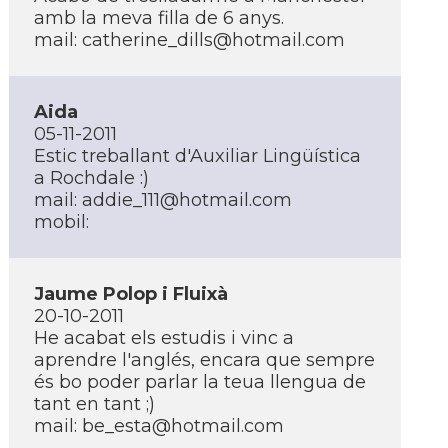
amb la meva filla de 6 anys.
mail: catherine_dills@hotmail.com
Aida
05-11-2011
Estic treballant d'Auxiliar Lingüí­stica
a Rochdale :)
mail: addie_111@hotmail.com
mobil:
Jaume Polop i Fluixà
20-10-2011
He acabat els estudis i vinc a
aprendre l'anglés, encara que sempre
és bo poder parlar la teua llengua de
tant en tant ;)
mail: be_esta@hotmail.com