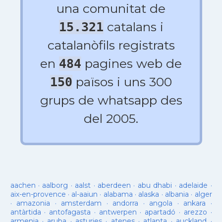
una comunitat de
catalans i
15.321
catalanòfils registrats
en
pagines web de
484
països i uns 300
150
grups de whatsapp des
del 2005.
aachen
·
aalborg
·
aalst
·
aberdeen
·
abu dhabi
·
adelaide
·
aix-en-provence
·
al-aaiun
·
alabama
·
alaska
·
albania
·
alger
·
amazonia
·
amsterdam
·
andorra
·
angola
·
ankara
·
antàrtida
·
antofagasta
·
antwerpen
·
apartadó
·
arezzo
·
armenia
·
aruba
·
asturies
·
atenes
·
atlanta
·
auckland
·