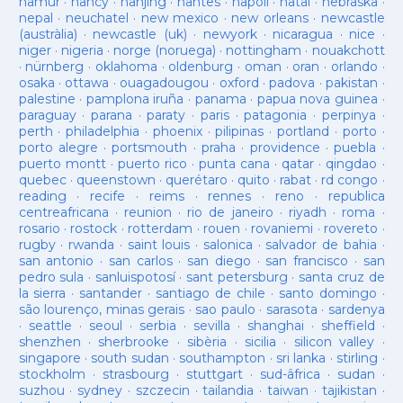
namur
·
nancy
·
nanjing
·
nantes
·
napoli
·
natal
·
nebraska
·
nepal
·
neuchatel
·
new mexico
·
new orleans
·
newcastle
(austràlia)
·
newcastle (uk)
·
newyork
·
nicaragua
·
nice
·
niger
·
nigeria
·
norge (noruega)
·
nottingham
·
nouakchott
·
nürnberg
·
oklahoma
·
oldenburg
·
oman
·
oran
·
orlando
·
osaka
·
ottawa
·
ouagadougou
·
oxford
·
padova
·
pakistan
·
palestine
·
pamplona iruña
·
panama
·
papua nova guinea
·
paraguay
·
parana
·
paraty
·
paris
·
patagonia
·
perpinya
·
perth
·
philadelphia
·
phoenix
·
pilipinas
·
portland
·
porto
·
porto alegre
·
portsmouth
·
praha
·
providence
·
puebla
·
puerto montt
·
puerto rico
·
punta cana
·
qatar
·
qingdao
·
quebec
·
queenstown
·
querétaro
·
quito
·
rabat
·
rd congo
·
reading
·
recife
·
reims
·
rennes
·
reno
·
republica
centreafricana
·
reunion
·
rio de janeiro
·
riyadh
·
roma
·
rosario
·
rostock
·
rotterdam
·
rouen
·
rovaniemi
·
rovereto
·
rugby
·
rwanda
·
saint louis
·
salonica
·
salvador de bahia
·
san antonio
·
san carlos
·
san diego
·
san francisco
·
san
pedro sula
·
sanluispotosí
·
sant petersburg
·
santa cruz de
la sierra
·
santander
·
santiago de chile
·
santo domingo
·
são lourenço, minas gerais
·
sao paulo
·
sarasota
·
sardenya
·
seattle
·
seoul
·
serbia
·
sevilla
·
shanghai
·
sheffield
·
shenzhen
·
sherbrooke
·
sibèria
·
sicilia
·
silicon valley
·
singapore
·
south sudan
·
southampton
·
sri lanka
·
stirling
·
stockholm
·
strasbourg
·
stuttgart
·
sud-âfrica
·
sudan
·
suzhou
·
sydney
·
szczecin
·
tailandia
·
taiwan
·
tajikistan
·