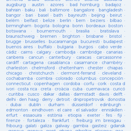
augsburg
·
austin
·
azores
·
bad homburg
·
badajoz
·
bahrain
·
baku
·
bali
·
baltimore
·
bangalore
·
bangladesh
·
bangor
·
bari
·
basel
·
bath
·
bayreuth
·
beijing
·
beirut
·
belém
·
belfast
·
belize
·
berlin
·
bern
·
beziers
·
bilbao
·
birmingham
·
bogota
·
bologna
·
bonn
·
bordeaux
·
boston
·
botswana
·
bournemouth
·
brasilia
·
bratislava
·
braunschweig
·
bremen
·
brighton
·
brisbane
·
bristol
·
brugge
·
brusselles
·
bucaramanga
·
bucuresti
·
budapest
·
buenos aires
·
buffalo
·
bulgaria
·
burgos
·
cabo verde
·
cádiz
·
cairns
·
calgary
·
cambodja
·
cambridge
·
canarias
·
canberra
·
cancun
·
canterbury
·
caracas
·
carcassonne
·
cardiff
·
cartagena
·
casablanca
·
casamance
·
chambéry
·
charleston
·
chelmsford
·
cheltenham
·
chester
·
chiapas
·
chicago
·
christchurch
·
clermont-ferrand
·
cleveland
·
cochabamba
·
coimbra
·
colorado
·
columbus
·
concepción
·
connecticut
·
copenhagen
·
cordoba
·
corfu
·
cork
·
costa d
ivori
·
costa rica
·
creta
·
croàcia
·
cuba
·
cuernavaca
·
curicó
·
curitiba
·
cusco
·
dakar
·
dallas
·
darmstadt
·
davis
·
delft
·
delhi
·
den haag
·
derry
·
detroit
·
dnipropetrovsk
·
donostia
·
dubai
·
dublín
·
durham
·
düsseldorf
·
edinburgh
·
edmonton
·
eindhoven
·
el caire
·
el salvador
·
enniskillen
·
erfurt
·
essaouira
·
estònia
·
etiopia
·
exeter
·
fes
·
fiji
·
firenze
·
fortaleza
·
frankfurt
·
freiburg im breisgau
·
fribourg
·
galati
·
galiza
·
galway
·
gambia
·
gasteiz
·
gdansk