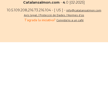
Catalansalmon.com
-
4
.0 [
02·2025
]
10.5.109.208,216.73.216.104 - [ US ] -
info@catalansalmon.com
Avís legal / Protecció de Dades / Normes d'ús
T'agrada la iniciativa?
Convida'ns a un café