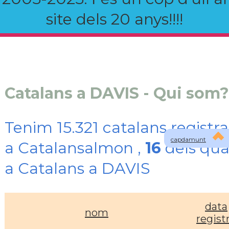
site dels 20 anys!!!!
Catalans a DAVIS - Qui som?
Tenim 15.321 catalans registra
capdamunt
a Catalansalmon ,
16
dels qua
a Catalans a DAVIS
data
nom
regist