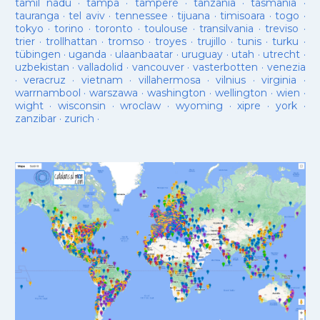
tamil nadu
·
tampa
·
tampere
·
tanzania
·
tasmania
·
tauranga
·
tel aviv
·
tennessee
·
tijuana
·
timisoara
·
togo
·
tokyo
·
torino
·
toronto
·
toulouse
·
transilvania
·
treviso
·
trier
·
trollhattan
·
tromso
·
troyes
·
trujillo
·
tunis
·
turku
·
tübingen
·
uganda
·
ulaanbaatar
·
uruguay
·
utah
·
utrecht
·
uzbekistan
·
valladolid
·
vancouver
·
vasterbotten
·
venezia
·
veracruz
·
vietnam
·
villahermosa
·
vilnius
·
virginia
·
warrnambool
·
warszawa
·
washington
·
wellington
·
wien
·
wight
·
wisconsin
·
wroclaw
·
wyoming
·
xipre
·
york
·
zanzibar
·
zurich
·