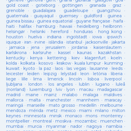
·
geneve
·
genova
·
gent
·
ghana
·
gibraltar
·
glasgow
·
goa
·
gold coast
·
goteborg
·
gottingen
·
granada
·
graz
·
grenoble
·
guadalajara
·
guadeloupe
·
guangzhou
·
guatemala
·
guayaquil
·
guernsey
·
guildford
·
guinea
·
guinea bissau
·
guinea equatorial
·
guyane française
·
haifa
·
haiti
·
halifax
·
hamburg
·
hawaii
·
heidelberg
·
heilbronn
·
helsingør
·
helsinki
·
hereford
·
honduras
·
hong kong
·
houston
·
huelva
·
indiana
·
ingolstadt
·
iowa
·
ipswich
·
iquique
·
iran
·
irvine
·
islàndia
·
istanbul
·
jacksonville
·
jakarta
·
jamaica
·
jena
·
jerusalem
·
jordania
·
kaiserslautern
·
karlskrona
·
karlsruhe
·
kassel
·
kaunas
·
kazakhstan
·
kentucky
·
kenya
·
kettering
·
kiev
·
klagenfurt
·
koeln
·
kolda
·
kolkata
·
kosovo
·
krakow
·
kuala lumpur
·
kunming
·
kuwait
·
kyoto
·
la paz
·
laos
·
las vegas
·
lausanne
·
leeds
·
leicester
·
leiden
·
leipzig
·
lelystad
·
leon
·
letònia
·
liberia
·
liege
·
lille
·
lima
·
limerick
·
lincoln
·
lisboa
·
liverpool
·
ljubljana
·
london
·
los angeles
·
lublin
·
lugano
·
luleå
(norrland)
·
luxemburg
·
lviv
·
lyon
·
macau
·
madagascar
·
madrid
·
maine
·
mainz
·
malabo
·
malaga
·
maldives
·
mallorca
·
malta
·
manchester
·
mannheim
·
maracay
·
maringá
·
marseille
·
mato grosso
·
medellín
·
melbourne
·
mendoza
·
mérida
·
metz
·
mexico
·
miami
·
milano
·
milton
keynes
·
minnesota
·
minsk
·
monaco
·
mons
·
monterrey
·
montpellier
·
montreal
·
moskva
·
mozambic
·
muenchen
·
mumbai
·
murcia
·
myanmar
·
nador
·
nagoya
·
namibia
·