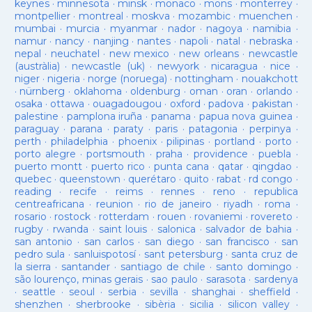
keynes
·
minnesota
·
minsk
·
monaco
·
mons
·
monterrey
·
montpellier
·
montreal
·
moskva
·
mozambic
·
muenchen
·
mumbai
·
murcia
·
myanmar
·
nador
·
nagoya
·
namibia
·
namur
·
nancy
·
nanjing
·
nantes
·
napoli
·
natal
·
nebraska
·
nepal
·
neuchatel
·
new mexico
·
new orleans
·
newcastle
(austràlia)
·
newcastle (uk)
·
newyork
·
nicaragua
·
nice
·
niger
·
nigeria
·
norge (noruega)
·
nottingham
·
nouakchott
·
nürnberg
·
oklahoma
·
oldenburg
·
oman
·
oran
·
orlando
·
osaka
·
ottawa
·
ouagadougou
·
oxford
·
padova
·
pakistan
·
palestine
·
pamplona iruña
·
panama
·
papua nova guinea
·
paraguay
·
parana
·
paraty
·
paris
·
patagonia
·
perpinya
·
perth
·
philadelphia
·
phoenix
·
pilipinas
·
portland
·
porto
·
porto alegre
·
portsmouth
·
praha
·
providence
·
puebla
·
puerto montt
·
puerto rico
·
punta cana
·
qatar
·
qingdao
·
quebec
·
queenstown
·
querétaro
·
quito
·
rabat
·
rd congo
·
reading
·
recife
·
reims
·
rennes
·
reno
·
republica
centreafricana
·
reunion
·
rio de janeiro
·
riyadh
·
roma
·
rosario
·
rostock
·
rotterdam
·
rouen
·
rovaniemi
·
rovereto
·
rugby
·
rwanda
·
saint louis
·
salonica
·
salvador de bahia
·
san antonio
·
san carlos
·
san diego
·
san francisco
·
san
pedro sula
·
sanluispotosí
·
sant petersburg
·
santa cruz de
la sierra
·
santander
·
santiago de chile
·
santo domingo
·
são lourenço, minas gerais
·
sao paulo
·
sarasota
·
sardenya
·
seattle
·
seoul
·
serbia
·
sevilla
·
shanghai
·
sheffield
·
shenzhen
·
sherbrooke
·
sibèria
·
sicilia
·
silicon valley
·