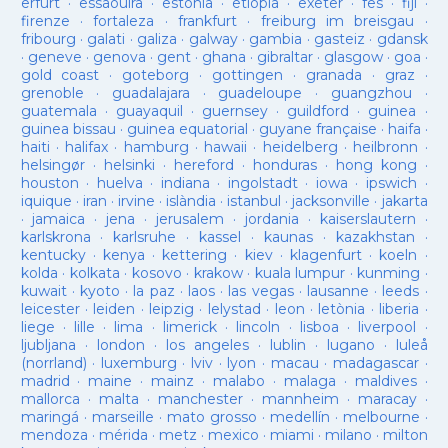
erfurt
·
essaouira
·
estònia
·
etiopia
·
exeter
·
fes
·
fiji
·
firenze
·
fortaleza
·
frankfurt
·
freiburg im breisgau
·
fribourg
·
galati
·
galiza
·
galway
·
gambia
·
gasteiz
·
gdansk
·
geneve
·
genova
·
gent
·
ghana
·
gibraltar
·
glasgow
·
goa
·
gold coast
·
goteborg
·
gottingen
·
granada
·
graz
·
grenoble
·
guadalajara
·
guadeloupe
·
guangzhou
·
guatemala
·
guayaquil
·
guernsey
·
guildford
·
guinea
·
guinea bissau
·
guinea equatorial
·
guyane française
·
haifa
·
haiti
·
halifax
·
hamburg
·
hawaii
·
heidelberg
·
heilbronn
·
helsingør
·
helsinki
·
hereford
·
honduras
·
hong kong
·
houston
·
huelva
·
indiana
·
ingolstadt
·
iowa
·
ipswich
·
iquique
·
iran
·
irvine
·
islàndia
·
istanbul
·
jacksonville
·
jakarta
·
jamaica
·
jena
·
jerusalem
·
jordania
·
kaiserslautern
·
karlskrona
·
karlsruhe
·
kassel
·
kaunas
·
kazakhstan
·
kentucky
·
kenya
·
kettering
·
kiev
·
klagenfurt
·
koeln
·
kolda
·
kolkata
·
kosovo
·
krakow
·
kuala lumpur
·
kunming
·
kuwait
·
kyoto
·
la paz
·
laos
·
las vegas
·
lausanne
·
leeds
·
leicester
·
leiden
·
leipzig
·
lelystad
·
leon
·
letònia
·
liberia
·
liege
·
lille
·
lima
·
limerick
·
lincoln
·
lisboa
·
liverpool
·
ljubljana
·
london
·
los angeles
·
lublin
·
lugano
·
luleå
(norrland)
·
luxemburg
·
lviv
·
lyon
·
macau
·
madagascar
·
madrid
·
maine
·
mainz
·
malabo
·
malaga
·
maldives
·
mallorca
·
malta
·
manchester
·
mannheim
·
maracay
·
maringá
·
marseille
·
mato grosso
·
medellín
·
melbourne
·
mendoza
·
mérida
·
metz
·
mexico
·
miami
·
milano
·
milton