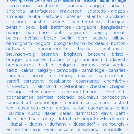
aix-en-provence
·
al-aaiun
·
alabama
·
alaska
·
albania
·
alger
·
amazonia
·
amsterdam
·
andorra
·
angola
·
ankara
·
antàrtida
·
antofagasta
·
antwerpen
·
apartadó
·
arezzo
·
armenia
·
aruba
·
asturies
·
atenes
·
atlanta
·
auckland
·
augsburg
·
austin
·
azores
·
bad homburg
·
badajoz
·
bahrain
·
baku
·
bali
·
baltimore
·
bangalore
·
bangladesh
·
bangor
·
bari
·
basel
·
bath
·
bayreuth
·
beijing
·
beirut
·
belém
·
belfast
·
belize
·
berlin
·
bern
·
beziers
·
bilbao
·
birmingham
·
bogota
·
bologna
·
bonn
·
bordeaux
·
boston
·
botswana
·
bournemouth
·
brasilia
·
bratislava
·
braunschweig
·
bremen
·
brighton
·
brisbane
·
bristol
·
brugge
·
brusselles
·
bucaramanga
·
bucuresti
·
budapest
·
buenos aires
·
buffalo
·
bulgaria
·
burgos
·
cabo verde
·
cádiz
·
cairns
·
calgary
·
cambodja
·
cambridge
·
canarias
·
canberra
·
cancun
·
canterbury
·
caracas
·
carcassonne
·
cardiff
·
cartagena
·
casablanca
·
casamance
·
chambéry
·
charleston
·
chelmsford
·
cheltenham
·
chester
·
chiapas
·
chicago
·
christchurch
·
clermont-ferrand
·
cleveland
·
cochabamba
·
coimbra
·
colorado
·
columbus
·
concepción
·
connecticut
·
copenhagen
·
cordoba
·
corfu
·
cork
·
costa d
ivori
·
costa rica
·
creta
·
croàcia
·
cuba
·
cuernavaca
·
curicó
·
curitiba
·
cusco
·
dakar
·
dallas
·
darmstadt
·
davis
·
delft
·
delhi
·
den haag
·
derry
·
detroit
·
dnipropetrovsk
·
donostia
·
dubai
·
dublín
·
durham
·
düsseldorf
·
edinburgh
·
edmonton
·
eindhoven
·
el caire
·
el salvador
·
enniskillen
·