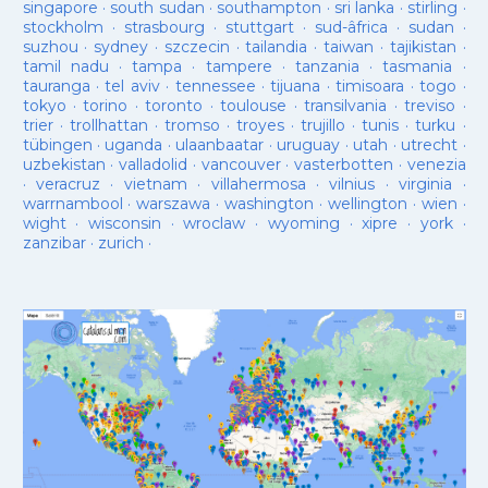
singapore
·
south sudan
·
southampton
·
sri lanka
·
stirling
·
stockholm
·
strasbourg
·
stuttgart
·
sud-âfrica
·
sudan
·
suzhou
·
sydney
·
szczecin
·
tailandia
·
taiwan
·
tajikistan
·
tamil nadu
·
tampa
·
tampere
·
tanzania
·
tasmania
·
tauranga
·
tel aviv
·
tennessee
·
tijuana
·
timisoara
·
togo
·
tokyo
·
torino
·
toronto
·
toulouse
·
transilvania
·
treviso
·
trier
·
trollhattan
·
tromso
·
troyes
·
trujillo
·
tunis
·
turku
·
tübingen
·
uganda
·
ulaanbaatar
·
uruguay
·
utah
·
utrecht
·
uzbekistan
·
valladolid
·
vancouver
·
vasterbotten
·
venezia
·
veracruz
·
vietnam
·
villahermosa
·
vilnius
·
virginia
·
warrnambool
·
warszawa
·
washington
·
wellington
·
wien
·
wight
·
wisconsin
·
wroclaw
·
wyoming
·
xipre
·
york
·
zanzibar
·
zurich
·