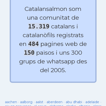
Catalansalmon som
una comunitat de
catalans i
15.319
catalanòfils registrats
en
pagines web de
484
països i uns 300
150
grups de whatsapp des
del 2005.
aachen
·
aalborg
·
aalst
·
aberdeen
·
abu dhabi
·
adelaide
·