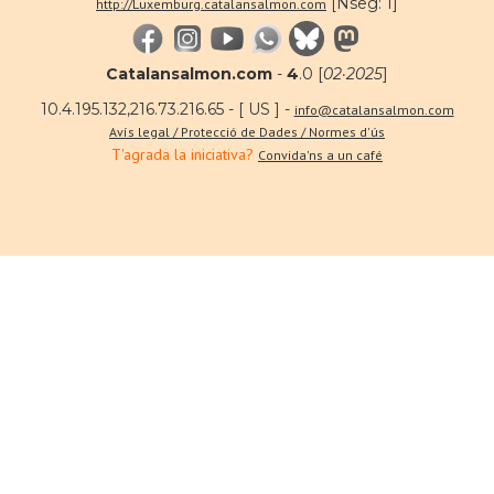
[Nseg: 1]
http://Luxemburg.catalansalmon.com
Catalansalmon.com
-
4
.0 [
02·2025
]
10.4.195.132,216.73.216.65 - [ US ] -
info@catalansalmon.com
Avís legal / Protecció de Dades / Normes d'ús
T'agrada la iniciativa?
Convida'ns a un café