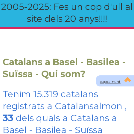
2005-2025: Fes un cop d'ull al
site dels 20 anys!!!!
Catalans a Basel - Basilea -
Suïssa - Qui som?
capdamunt
Tenim 15.319 catalans
registrats a Catalansalmon ,
33
dels quals a Catalans a
Basel - Basilea - Suïssa