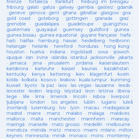
firenze
·
fortaleza
·
frankfurt
·
freiburg im breisgau
·
fribourg
·
galati
·
galiza
·
galway
·
gambia
·
gasteiz
·
gdansk
·
geneve
·
genova
·
gent
·
ghana
·
gibraltar
·
glasgow
·
goa
·
gold coast
·
goteborg
·
gottingen
·
granada
·
graz
·
grenoble
·
guadalajara
·
guadeloupe
·
guangzhou
·
guatemala
·
guayaquil
·
guernsey
·
guildford
·
guinea
·
guinea bissau
·
guinea equatorial
·
guyane française
·
haifa
·
haiti
·
halifax
·
hamburg
·
hawaii
·
heidelberg
·
heilbronn
·
helsingør
·
helsinki
·
hereford
·
honduras
·
hong kong
·
houston
·
huelva
·
indiana
·
ingolstadt
·
iowa
·
ipswich
·
iquique
·
iran
·
irvine
·
islàndia
·
istanbul
·
jacksonville
·
jakarta
·
jamaica
·
jena
·
jerusalem
·
jordania
·
kaiserslautern
·
karlskrona
·
karlsruhe
·
kassel
·
kaunas
·
kazakhstan
·
kentucky
·
kenya
·
kettering
·
kiev
·
klagenfurt
·
koeln
·
kolda
·
kolkata
·
kosovo
·
krakow
·
kuala lumpur
·
kunming
·
kuwait
·
kyoto
·
la paz
·
laos
·
las vegas
·
lausanne
·
leeds
·
leicester
·
leiden
·
leipzig
·
lelystad
·
leon
·
letònia
·
liberia
·
liege
·
lille
·
lima
·
limerick
·
lincoln
·
lisboa
·
liverpool
·
ljubljana
·
london
·
los angeles
·
lublin
·
lugano
·
luleå
(norrland)
·
luxemburg
·
lviv
·
lyon
·
macau
·
madagascar
·
madrid
·
maine
·
mainz
·
malabo
·
malaga
·
maldives
·
mallorca
·
malta
·
manchester
·
mannheim
·
maracay
·
maringá
·
marseille
·
mato grosso
·
medellín
·
melbourne
·
mendoza
·
mérida
·
metz
·
mexico
·
miami
·
milano
·
milton
keynes
·
minnesota
·
minsk
·
monaco
·
mons
·
monterrey
·