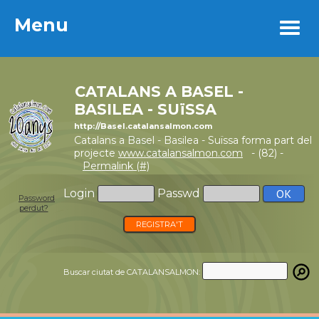
Menu
Menu
CATALANS A BASEL -
BASILEA - SUïSSA
http://Basel.catalansalmon.com
Catalans a Basel - Basilea - Suïssa forma part del
projecte
www.catalansalmon.com
- (82) -
Permalink (#)
Login
Passwd
Password
perdut?
REGISTRA'T
Buscar ciutat de CATALANSALMON: