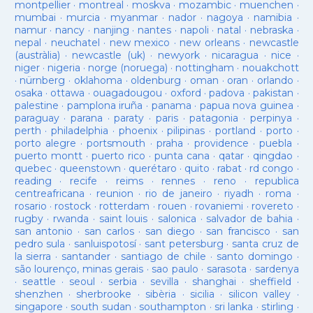
montpellier
·
montreal
·
moskva
·
mozambic
·
muenchen
·
mumbai
·
murcia
·
myanmar
·
nador
·
nagoya
·
namibia
·
namur
·
nancy
·
nanjing
·
nantes
·
napoli
·
natal
·
nebraska
·
nepal
·
neuchatel
·
new mexico
·
new orleans
·
newcastle
(austràlia)
·
newcastle (uk)
·
newyork
·
nicaragua
·
nice
·
niger
·
nigeria
·
norge (noruega)
·
nottingham
·
nouakchott
·
nürnberg
·
oklahoma
·
oldenburg
·
oman
·
oran
·
orlando
·
osaka
·
ottawa
·
ouagadougou
·
oxford
·
padova
·
pakistan
·
palestine
·
pamplona iruña
·
panama
·
papua nova guinea
·
paraguay
·
parana
·
paraty
·
paris
·
patagonia
·
perpinya
·
perth
·
philadelphia
·
phoenix
·
pilipinas
·
portland
·
porto
·
porto alegre
·
portsmouth
·
praha
·
providence
·
puebla
·
puerto montt
·
puerto rico
·
punta cana
·
qatar
·
qingdao
·
quebec
·
queenstown
·
querétaro
·
quito
·
rabat
·
rd congo
·
reading
·
recife
·
reims
·
rennes
·
reno
·
republica
centreafricana
·
reunion
·
rio de janeiro
·
riyadh
·
roma
·
rosario
·
rostock
·
rotterdam
·
rouen
·
rovaniemi
·
rovereto
·
rugby
·
rwanda
·
saint louis
·
salonica
·
salvador de bahia
·
san antonio
·
san carlos
·
san diego
·
san francisco
·
san
pedro sula
·
sanluispotosí
·
sant petersburg
·
santa cruz de
la sierra
·
santander
·
santiago de chile
·
santo domingo
·
são lourenço, minas gerais
·
sao paulo
·
sarasota
·
sardenya
·
seattle
·
seoul
·
serbia
·
sevilla
·
shanghai
·
sheffield
·
shenzhen
·
sherbrooke
·
sibèria
·
sicilia
·
silicon valley
·
singapore
·
south sudan
·
southampton
·
sri lanka
·
stirling
·