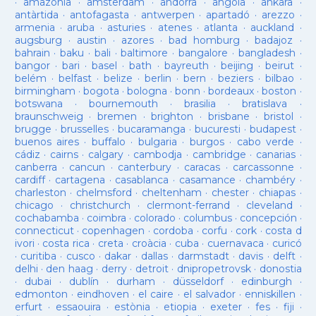
·
amazonia
·
amsterdam
·
andorra
·
angola
·
ankara
·
antàrtida
·
antofagasta
·
antwerpen
·
apartadó
·
arezzo
·
armenia
·
aruba
·
asturies
·
atenes
·
atlanta
·
auckland
·
augsburg
·
austin
·
azores
·
bad homburg
·
badajoz
·
bahrain
·
baku
·
bali
·
baltimore
·
bangalore
·
bangladesh
·
bangor
·
bari
·
basel
·
bath
·
bayreuth
·
beijing
·
beirut
·
belém
·
belfast
·
belize
·
berlin
·
bern
·
beziers
·
bilbao
·
birmingham
·
bogota
·
bologna
·
bonn
·
bordeaux
·
boston
·
botswana
·
bournemouth
·
brasilia
·
bratislava
·
braunschweig
·
bremen
·
brighton
·
brisbane
·
bristol
·
brugge
·
brusselles
·
bucaramanga
·
bucuresti
·
budapest
·
buenos aires
·
buffalo
·
bulgaria
·
burgos
·
cabo verde
·
cádiz
·
cairns
·
calgary
·
cambodja
·
cambridge
·
canarias
·
canberra
·
cancun
·
canterbury
·
caracas
·
carcassonne
·
cardiff
·
cartagena
·
casablanca
·
casamance
·
chambéry
·
charleston
·
chelmsford
·
cheltenham
·
chester
·
chiapas
·
chicago
·
christchurch
·
clermont-ferrand
·
cleveland
·
cochabamba
·
coimbra
·
colorado
·
columbus
·
concepción
·
connecticut
·
copenhagen
·
cordoba
·
corfu
·
cork
·
costa d
ivori
·
costa rica
·
creta
·
croàcia
·
cuba
·
cuernavaca
·
curicó
·
curitiba
·
cusco
·
dakar
·
dallas
·
darmstadt
·
davis
·
delft
·
delhi
·
den haag
·
derry
·
detroit
·
dnipropetrovsk
·
donostia
·
dubai
·
dublín
·
durham
·
düsseldorf
·
edinburgh
·
edmonton
·
eindhoven
·
el caire
·
el salvador
·
enniskillen
·
erfurt
·
essaouira
·
estònia
·
etiopia
·
exeter
·
fes
·
fiji
·