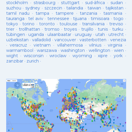
stockholm
·
strasbourg
·
stuttgart
·
sud-âfrica
·
sudan
·
suzhou
·
sydney
·
szczecin
·
tailandia
·
taiwan
·
tajikistan
·
tamil nadu
·
tampa
·
tampere
·
tanzania
·
tasmania
·
tauranga
·
tel aviv
·
tennessee
·
tijuana
·
timisoara
·
togo
·
tokyo
·
torino
·
toronto
·
toulouse
·
transilvania
·
treviso
·
trier
·
trollhattan
·
tromso
·
troyes
·
trujillo
·
tunis
·
turku
·
tübingen
·
uganda
·
ulaanbaatar
·
uruguay
·
utah
·
utrecht
·
uzbekistan
·
valladolid
·
vancouver
·
vasterbotten
·
venezia
·
veracruz
·
vietnam
·
villahermosa
·
vilnius
·
virginia
·
warrnambool
·
warszawa
·
washington
·
wellington
·
wien
·
wight
·
wisconsin
·
wroclaw
·
wyoming
·
xipre
·
york
·
zanzibar
·
zurich
·