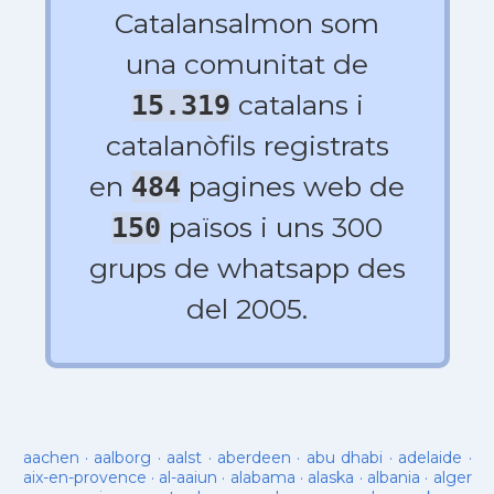
Catalansalmon som
una comunitat de
catalans i
15.319
catalanòfils registrats
en
pagines web de
484
països i uns 300
150
grups de whatsapp des
del 2005.
aachen
·
aalborg
·
aalst
·
aberdeen
·
abu dhabi
·
adelaide
·
aix-en-provence
·
al-aaiun
·
alabama
·
alaska
·
albania
·
alger